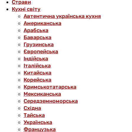
Страви
Кухні світу
Автентична українська кухня
Американська
Арабська
Баварська
Грузинська
Європейська
Індійська
Італійська
Китайська
Корейська
Кримськотатарська
Мексиканська
Середземноморська
Східна
Тайська
Українська
Французька