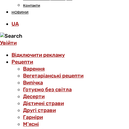
Контакти
НОВИНИ
UA
Увійти
Відключити рекламу
Рецепти
Варення
Вегетаріанські рецепти
Випічка
Готуємо без світла
Десерти
Дієтичні страви
Другі страви
Гарніри
М’ясні