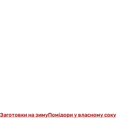
Заготовки на зиму
Помідори у власному соку