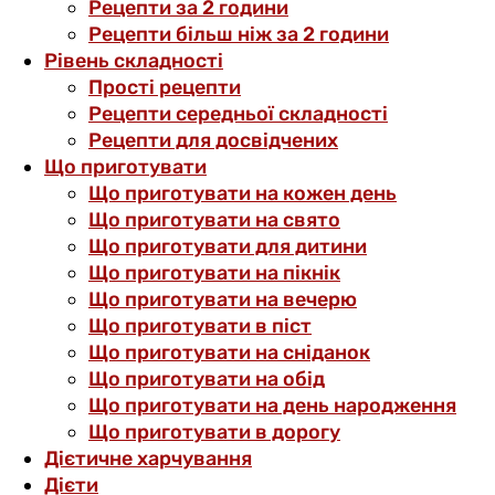
Рецепти за 2 години
Рецепти більш ніж за 2 години
Рівень складності
Прості рецепти
Рецепти середньої складності
Рецепти для досвідчених
Що приготувати
Що приготувати на кожен день
Що приготувати на свято
Що приготувати для дитини
Що приготувати на пікнік
Що приготувати на вечерю
Що приготувати в піст
Що приготувати на сніданок
Що приготувати на обід
Що приготувати на день народження
Що приготувати в дорогу
Дієтичне харчування
Дієти