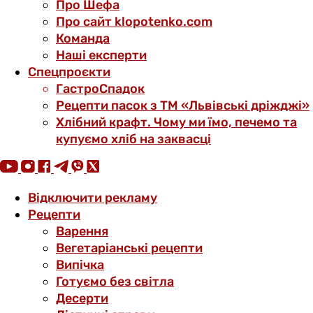
Про Шефа
Про сайт klopotenko.com
Команда
Наші експерти
Спецпроєкти
ГастроСпадок
Рецепти пасок з ТМ «Львівські дріжджі»
Хлібний крафт. Чому ми їмо, печемо та
купуємо хліб на заквасці
Відключити рекламу
Рецепти
Варення
Вегетаріанські рецепти
Випічка
Готуємо без світла
Десерти