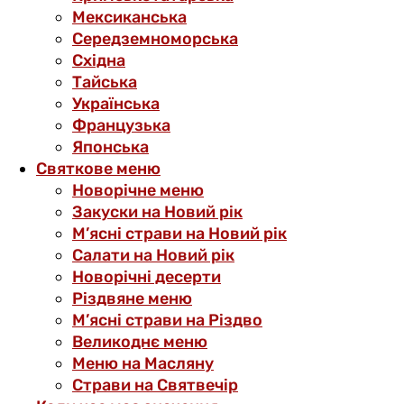
Мексиканська
Середземноморська
Східна
Тайська
Українська
Французька
Японська
Святкове меню
Новорічне меню
Закуски на Новий рік
М’ясні страви на Новий рік
Салати на Новий рік
Новорічні десерти
Різдвяне меню
М’ясні страви на Різдво
Великоднє меню
Меню на Масляну
Страви на Святвечір