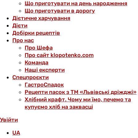
Що приготувати на день народження
Що приготувати в дорогу
Дієтичне харчування
Дієти
Добірки рецептів
Про нас
Про Шефа
Про сайт klopotenko.com
Команда
Наші експерти
Спецпроєкти
ГастроСпадок
Рецепти пасок з ТМ «Львівські дріжджі»
Хлібний крафт. Чому ми їмо, печемо та
купуємо хліб на заквасці
Увійти
UA