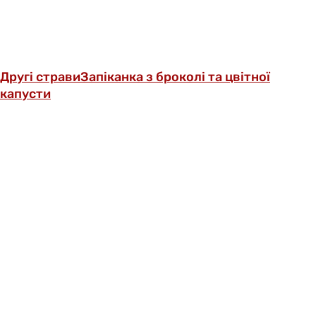
Другі страви
Запіканка з броколі та цвітної
капусти