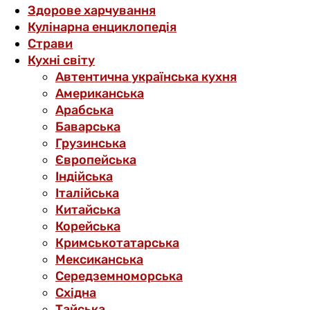
Здорове харчування
Кулінарна енциклопедія
Страви
Кухні світу
Автентична українська кухня
Американська
Арабська
Баварська
Грузинська
Європейська
Індійська
Італійська
Китайська
Корейська
Кримськотатарська
Мексиканська
Середземноморська
Східна
Тайська