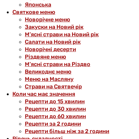
Японська
Святкове меню
Новорічне меню
Закуски на Новий рік
М’ясні страви на Новий рік
Салати на Новий рік
Новорічні десерти
Різдвяне меню
М’ясні страви на Різдво
Великоднє меню
Меню на Масляну
Страви на Святвечір
Коли час має значення
Рецепти до 15 хвилин
Рецепти до 30 хвилин
Рецепти до 60 хвилин
Рецепти за 2 години
Рецепти більш ніж за 2 години
Рівень складності