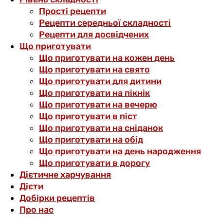
Прості рецепти
Рецепти середньої складності
Рецепти для досвідчених
Що приготувати
Що приготувати на кожен день
Що приготувати на свято
Що приготувати для дитини
Що приготувати на пікнік
Що приготувати на вечерю
Що приготувати в піст
Що приготувати на сніданок
Що приготувати на обід
Що приготувати на день народження
Що приготувати в дорогу
Дієтичне харчування
Дієти
Добірки рецептів
Про нас