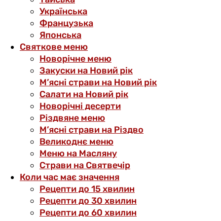
Українська
Французька
Японська
Святкове меню
Новорічне меню
Закуски на Новий рік
М’ясні страви на Новий рік
Салати на Новий рік
Новорічні десерти
Різдвяне меню
М’ясні страви на Різдво
Великоднє меню
Меню на Масляну
Страви на Святвечір
Коли час має значення
Рецепти до 15 хвилин
Рецепти до 30 хвилин
Рецепти до 60 хвилин