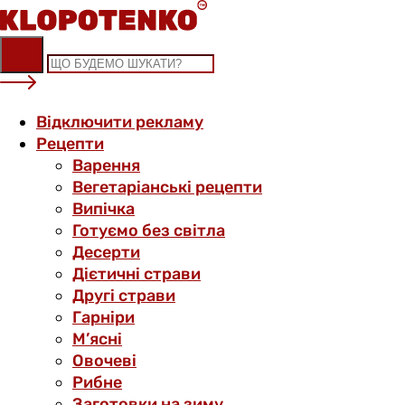
Skip
to
content
Відключити рекламу
Рецепти
Варення
Вегетаріанські рецепти
Випічка
Готуємо без світла
Десерти
Дієтичні страви
Другі страви
Гарніри
М’ясні
Овочеві
Рибне
Заготовки на зиму