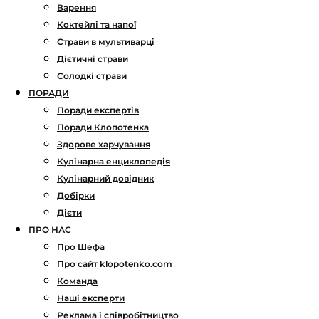
Варення
Коктейлі та напої
Страви в мультиварці
Дієтичні страви
Солодкі страви
ПОРАДИ
Поради експертів
Поради Клопотенка
Здорове харчування
Кулінарна енциклопедія
Кулінарний довідник
Добірки
Дієти
ПРО НАС
Про Шефа
Про сайт klopotenko.com
Команда
Наші експерти
Реклама і співробітництво