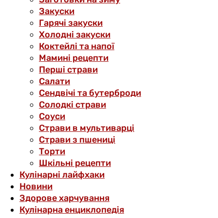
Закуски
Гарячі закуски
Холодні закуски
Коктейлі та напої
Мамині рецепти
Перші страви
Салати
Сендвічі та бутерброди
Солодкі страви
Соуси
Страви в мультиварці
Страви з пшениці
Торти
Шкільні рецепти
Кулінарні лайфхаки
Новини
Здорове харчування
Кулінарна енциклопедія