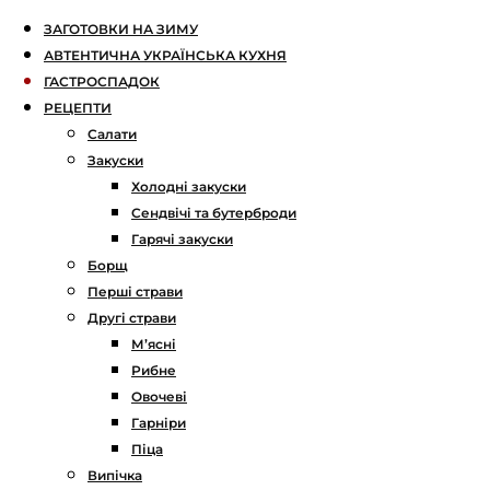
ЗАГОТОВКИ НА ЗИМУ
АВТЕНТИЧНА УКРАЇНСЬКА КУХНЯ
ГАСТРОСПАДОК
РЕЦЕПТИ
Салати
Закуски
Холодні закуски
Сендвічі та бутерброди
Гарячі закуски
Борщ
Перші страви
Другі страви
М’ясні
Рибне
Овочеві
Гарніри
Піца
Випічка