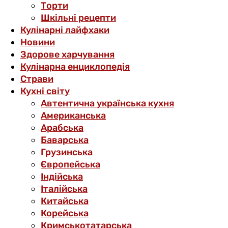
Торти
Шкільні рецепти
Кулінарні лайфхаки
Новини
Здорове харчування
Кулінарна енциклопедія
Страви
Кухні світу
Автентична українська кухня
Американська
Арабська
Баварська
Грузинська
Європейська
Індійська
Італійська
Китайська
Корейська
Кримськотатарська