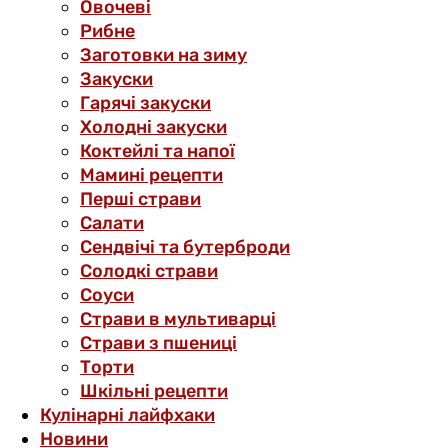
Овочеві
Рибне
Заготовки на зиму
Закуски
Гарячі закуски
Холодні закуски
Коктейлі та напої
Мамині рецепти
Перші страви
Салати
Сендвічі та бутерброди
Солодкі страви
Соуси
Страви в мультиварці
Страви з пшениці
Торти
Шкільні рецепти
Кулінарні лайфхаки
Новини