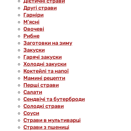
Дієтичні страви
Другі страви
Гарніри
М’ясні
Овочеві
Рибне
Заготовки на зиму
Закуски
Гарячі закуски
Холодні закуски
Коктейлі та напої
Мамині рецепти
Перші страви
Салати
Сендвічі та бутерброди
Солодкі страви
Соуси
Страви в мультиварці
Страви з пшениці