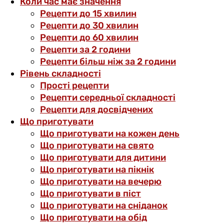
Коли час має значення
Рецепти до 15 хвилин
Рецепти до 30 хвилин
Рецепти до 60 хвилин
Рецепти за 2 години
Рецепти більш ніж за 2 години
Рівень складності
Прості рецепти
Рецепти середньої складності
Рецепти для досвідчених
Що приготувати
Що приготувати на кожен день
Що приготувати на свято
Що приготувати для дитини
Що приготувати на пікнік
Що приготувати на вечерю
Що приготувати в піст
Що приготувати на сніданок
Що приготувати на обід