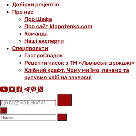
Добірки рецептів
Про нас
Про Шефа
Про сайт klopotenko.com
Команда
Наші експерти
Спецпроєкти
ГастроСпадок
Рецепти пасок з ТМ «Львівські дріжджі»
Хлібний крафт. Чому ми їмо, печемо та
купуємо хліб на заквасці
×