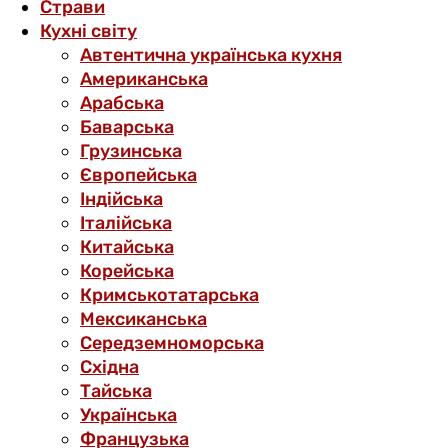
Страви
Кухні світу
Автентична українська кухня
Американська
Арабська
Баварська
Грузинська
Європейська
Індійська
Італійська
Китайська
Корейська
Кримськотатарська
Мексиканська
Середземноморська
Східна
Тайська
Українська
Французька