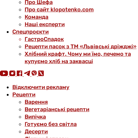
Про Шефа
Про сайт klopotenko.com
Команда
Наші експерти
Спецпроєкти
ГастроСпадок
Рецепти пасок з ТМ «Львівські дріжджі»
Хлібний крафт. Чому ми їмо, печемо та
купуємо хліб на заквасці
Відключити рекламу
Рецепти
Варення
Вегетаріанські рецепти
Випічка
Готуємо без світла
Десерти