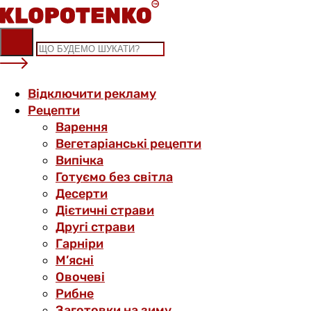
Skip
to
content
Відключити рекламу
Рецепти
Варення
Вегетаріанські рецепти
Випічка
Готуємо без світла
Десерти
Дієтичні страви
Другі страви
Гарніри
М’ясні
Овочеві
Рибне
Заготовки на зиму