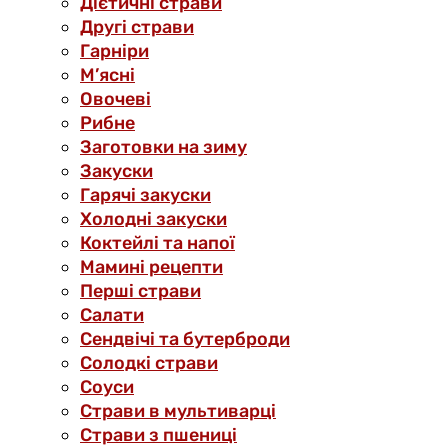
Дієтичні страви
Другі страви
Гарніри
М’ясні
Овочеві
Рибне
Заготовки на зиму
Закуски
Гарячі закуски
Холодні закуски
Коктейлі та напої
Мамині рецепти
Перші страви
Салати
Сендвічі та бутерброди
Солодкі страви
Соуси
Страви в мультиварці
Страви з пшениці