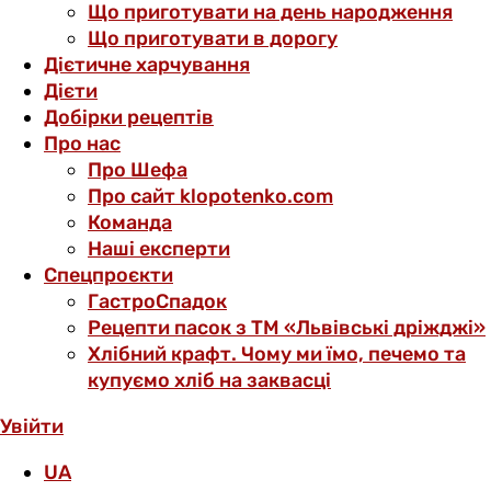
Що приготувати на день народження
Що приготувати в дорогу
Дієтичне харчування
Дієти
Добірки рецептів
Про нас
Про Шефа
Про сайт klopotenko.com
Команда
Наші експерти
Спецпроєкти
ГастроСпадок
Рецепти пасок з ТМ «Львівські дріжджі»
Хлібний крафт. Чому ми їмо, печемо та
купуємо хліб на заквасці
Увійти
UA