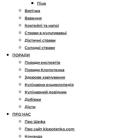
Піца
Випічка
Варення
Коктейлі та напої
Страви в мультиварці
Дієтичні страви
Солодкі страви
ПОРАДИ
Поради експертів
Поради Клопотенка
Здорове харчування
Кулінарна енциклопедія
Кулінарний довідник
Добірки
Дієти
ПРО НАС
Про Шефа
Про сайт klopotenko.com
Команда