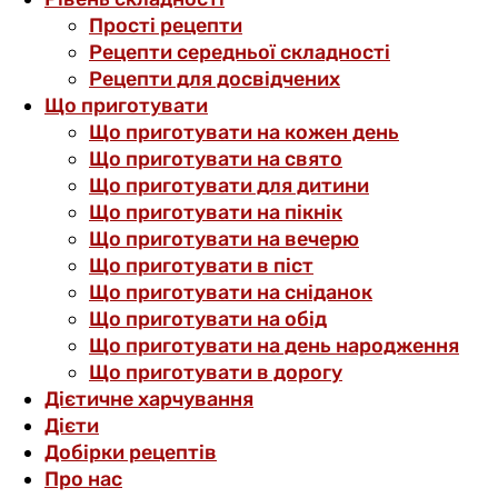
Прості рецепти
Рецепти середньої складності
Рецепти для досвідчених
Що приготувати
Що приготувати на кожен день
Що приготувати на свято
Що приготувати для дитини
Що приготувати на пікнік
Що приготувати на вечерю
Що приготувати в піст
Що приготувати на сніданок
Що приготувати на обід
Що приготувати на день народження
Що приготувати в дорогу
Дієтичне харчування
Дієти
Добірки рецептів
Про нас