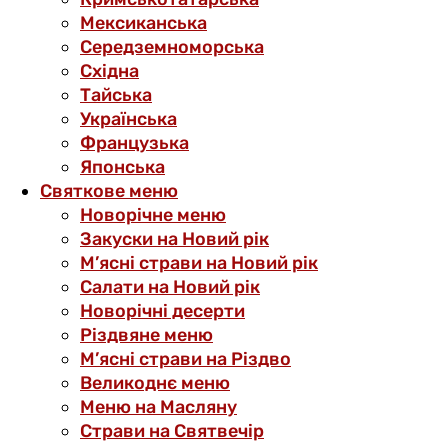
Мексиканська
Середземноморська
Східна
Тайська
Українська
Французька
Японська
Святкове меню
Новорічне меню
Закуски на Новий рік
М’ясні страви на Новий рік
Салати на Новий рік
Новорічні десерти
Різдвяне меню
М’ясні страви на Різдво
Великоднє меню
Меню на Масляну
Страви на Святвечір