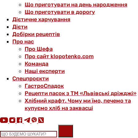
Що приготувати на день народження
Що приготувати в дорогу
Дієтичне харчування
Дієти
Добірки рецептів
Про нас
Про Шефа
Про сайт klopotenko.com
Команда
Наші експерти
Спецпроєкти
ГастроСпадок
Рецепти пасок з ТМ «Львівські дріжджі»
Хлібний крафт. Чому ми їмо, печемо та
купуємо хліб на заквасці