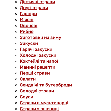
Дієтичні страви
Другі страви
Гарніри
М’ясні
Овочеві
Рибне
Заготовки на зиму
Закуски
Гарячі закуски
Холодні закуски
Коктейлі та напої
Мамині рецепти
Перші страви
Салати
Сендвічі та бутерброди
Солодкі страви
Соуси
Страви в мультиварці
Страви з пшениці