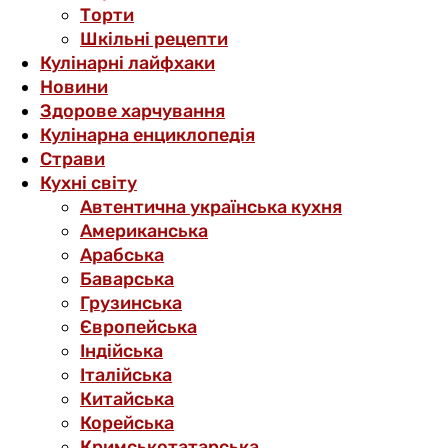
Торти
Шкільні рецепти
Кулінарні лайфхаки
Новини
Здорове харчування
Кулінарна енциклопедія
Страви
Кухні світу
Автентична українська кухня
Американська
Арабська
Баварська
Грузинська
Європейська
Індійська
Італійська
Китайська
Корейська
Кримськотатарська