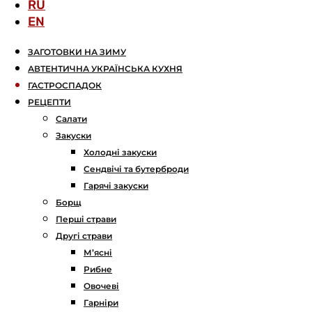
RU
EN
ЗАГОТОВКИ НА ЗИМУ
АВТЕНТИЧНА УКРАЇНСЬКА КУХНЯ
ГАСТРОСПАДОК
РЕЦЕПТИ
Салати
Закуски
Холодні закуски
Сендвічі та бутерброди
Гарячі закуски
Борщ
Перші страви
Другі страви
М’ясні
Рибне
Овочеві
Гарніри