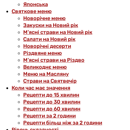
Японська
Святкове меню
Новорічне меню
Закуски на Новий рік
М’ясні страви на Новий рік
Салати на Новий рік
Новорічні десерти
Різдвяне меню
М’ясні страви на Різдво
Великоднє меню
Меню на Масляну
Страви на Святвечір
Коли час має значення
Рецепти до 15 хвилин
Рецепти до 30 хвилин
Рецепти до 60 хвилин
Рецепти за 2 години
Рецепти більш ніж за 2 години
Рівень складності