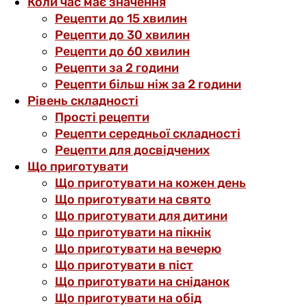
Коли час має значення
Рецепти до 15 хвилин
Рецепти до 30 хвилин
Рецепти до 60 хвилин
Рецепти за 2 години
Рецепти більш ніж за 2 години
Рівень складності
Прості рецепти
Рецепти середньої складності
Рецепти для досвідчених
Що приготувати
Що приготувати на кожен день
Що приготувати на свято
Що приготувати для дитини
Що приготувати на пікнік
Що приготувати на вечерю
Що приготувати в піст
Що приготувати на сніданок
Що приготувати на обід