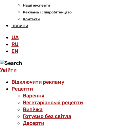
Наші експерти
Реклама і співробітництво
Контакти
НОВИНИ
UA
RU
EN
Увійти
Відключити рекламу
Рецепти
Варення
Вегетаріанські рецепти
Випічка
Готуємо без світла
Десерти