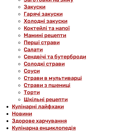
Закуски
Гарячі закуски
Холодні закуски
Коктейлі та напої
Мамині рецепти
Перші страви
Салати
Сендвічі та бутерброди
Солодкі страви
Соуси
Страви в мультиварці
Страви з пшениці
Торти
Шкільні рецепти
Кулінарні лайфхаки
Новини
Здорове харчування
Кулінарна енциклопедія