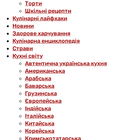
Торти
Шкільні рецепти
Кулінарні лайфхаки
Новини
Здорове харчування
Кулінарна енциклопедія
Страви
Кухні світу
Автентична українська кухня
Американська
Арабська
Баварська
Грузинська
Європейська
Індійська
Італійська
Китайська
Корейська
Кримськотатарська