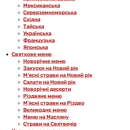
Мексиканська
Середземноморська
Східна
Тайська
Українська
Французька
Японська
Святкове меню
Новорічне меню
Закуски на Новий рік
М’ясні страви на Новий рік
Салати на Новий рік
Новорічні десерти
Різдвяне меню
М’ясні страви на Різдво
Великоднє меню
Меню на Масляну
Страви на Святвечір