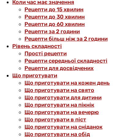
Коли час має значення
Рецепти до 15 хвилин
Рецепти до 30 хвилин
Рецепти до 60 хвилин
Рецепти за 2 години
Рецепти більш ніж за 2 години
Рівень складності
Прості рецепти
Рецепти середньої складності
Рецепти для досвідчених
Що приготувати
Що приготувати на кожен день
Що приготувати на свято
Що приготувати для дитини
Що приготувати на пікнік
Що приготувати на вечерю
Що приготувати в піст
Що приготувати на сніданок
Що приготувати на обід