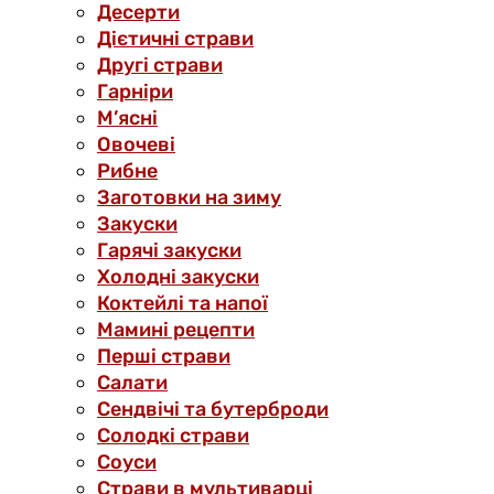
Десерти
Дієтичні страви
Другі страви
Гарніри
М’ясні
Овочеві
Рибне
Заготовки на зиму
Закуски
Гарячі закуски
Холодні закуски
Коктейлі та напої
Мамині рецепти
Перші страви
Салати
Сендвічі та бутерброди
Солодкі страви
Соуси
Страви в мультиварці