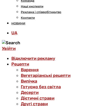
Команда
Наші експерти
Реклама і співробітництво
Контакти
НОВИНИ
UA
Увійти
Відключити рекламу
Рецепти
Варення
Вегетаріанські рецепти
Випічка
Готуємо без світла
Десерти
Дієтичні страви
Другі страви