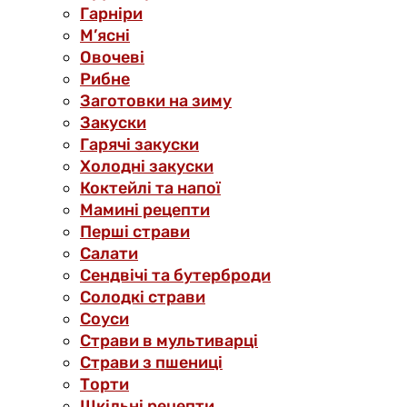
Гарніри
М’ясні
Овочеві
Рибне
Заготовки на зиму
Закуски
Гарячі закуски
Холодні закуски
Коктейлі та напої
Мамині рецепти
Перші страви
Салати
Сендвічі та бутерброди
Солодкі страви
Соуси
Страви в мультиварці
Страви з пшениці
Торти
Шкільні рецепти