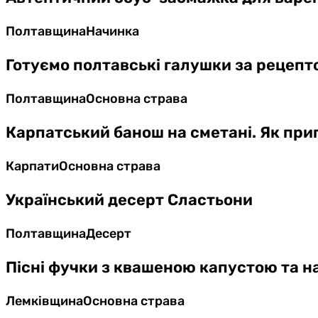
Полтавщина
Начинка
Готуємо полтавські галушки за рецеп
Полтавщина
Основна страва
Карпатський банош на сметані. Як пр
Карпати
Основна страва
Український десерт Сластьони
Полтавщина
Десерт
Пісні фучки з квашеною капустою та н
Лемківщина
Основна страва