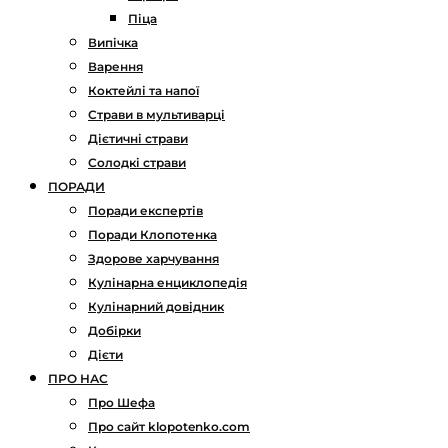
Піца
Випічка
Варення
Коктейлі та напої
Страви в мультиварці
Дієтичні страви
Солодкі страви
ПОРАДИ
Поради експертів
Поради Клопотенка
Здорове харчування
Кулінарна енциклопедія
Кулінарний довідник
Добірки
Дієти
ПРО НАС
Про Шефа
Про сайт klopotenko.com