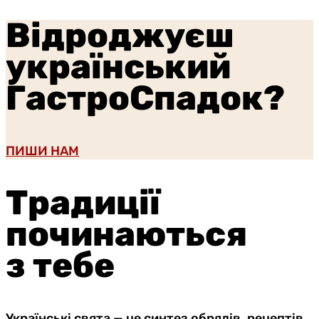
Відроджуєш
український
ГастроСпадок?
ПИШИ НАМ
Традиції
починаються
з тебе
Українські свята — це синтез обрядів, рецептів,