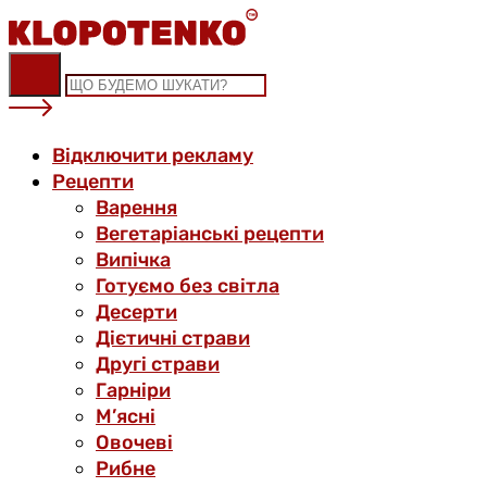
Skip
to
content
Відключити рекламу
Рецепти
Варення
Вегетаріанські рецепти
Випічка
Готуємо без світла
Десерти
Дієтичні страви
Другі страви
Гарніри
М’ясні
Овочеві
Рибне