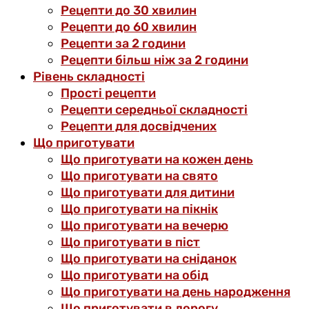
Рецепти до 30 хвилин
Рецепти до 60 хвилин
Рецепти за 2 години
Рецепти більш ніж за 2 години
Рівень складності
Прості рецепти
Рецепти середньої складності
Рецепти для досвідчених
Що приготувати
Що приготувати на кожен день
Що приготувати на свято
Що приготувати для дитини
Що приготувати на пікнік
Що приготувати на вечерю
Що приготувати в піст
Що приготувати на сніданок
Що приготувати на обід
Що приготувати на день народження
Що приготувати в дорогу