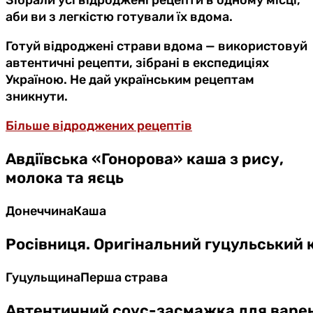
аби ви з легкістю готували їх вдома.
Готуй відроджені страви вдома — використовуй
автентичні рецепти, зібрані в експедиціях
Україною. Не дай українським рецептам
зникнути.
Більше відроджених рецептів
Авдіївська «Гонорова» каша з рису,
молока та яєць
Донеччина
Каша
Росівниця. Оригінальний гуцульський 
Гуцульщина
Перша страва
Автентичний соус-засмажка для варен