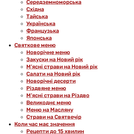
Середземноморська
Східна
Тайська
Українська
Французька
Японська
Святкове меню
Новорічне меню
Закуски на Новий рік
М’ясні страви на Новий рік
Салати на Новий рік
Новорічні десерти
Різдвяне меню
М’ясні страви на Різдво
Великоднє меню
Меню на Масляну
Страви на Святвечір
Коли час має значення
Рецепти до 15 хвилин