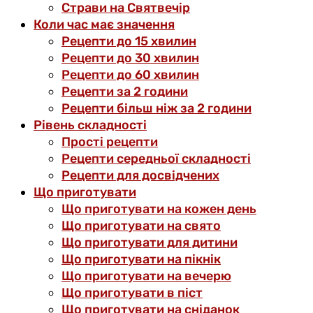
Страви на Святвечір
Коли час має значення
Рецепти до 15 хвилин
Рецепти до 30 хвилин
Рецепти до 60 хвилин
Рецепти за 2 години
Рецепти більш ніж за 2 години
Рівень складності
Прості рецепти
Рецепти середньої складності
Рецепти для досвідчених
Що приготувати
Що приготувати на кожен день
Що приготувати на свято
Що приготувати для дитини
Що приготувати на пікнік
Що приготувати на вечерю
Що приготувати в піст
Що приготувати на сніданок