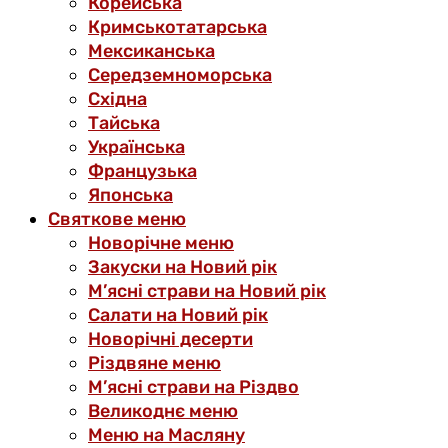
Корейська
Кримськотатарська
Мексиканська
Середземноморська
Східна
Тайська
Українська
Французька
Японська
Святкове меню
Новорічне меню
Закуски на Новий рік
М’ясні страви на Новий рік
Салати на Новий рік
Новорічні десерти
Різдвяне меню
М’ясні страви на Різдво
Великоднє меню
Меню на Масляну