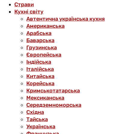
Страви
Кухні світу
Автентична українська кухня
Американська
Арабська
Баварська
Грузинська
Європейська
Індійська
Італійська
Китайська
Корейська
Кримськотатарська
Мексиканська
Середземноморська
Східна
Тайська
Українська
Французька