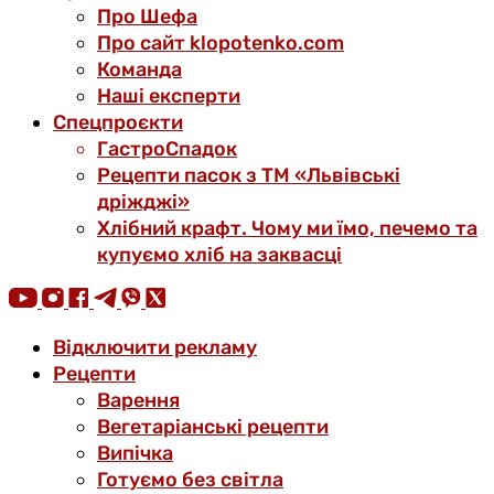
Про Шефа
Про сайт klopotenko.com
Команда
Наші експерти
Спецпроєкти
ГастроСпадок
Рецепти пасок з ТМ «Львівські
дріжджі»
Хлібний крафт. Чому ми їмо, печемо та
купуємо хліб на заквасці
Відключити рекламу
Рецепти
Варення
Вегетаріанські рецепти
Випічка
Готуємо без світла