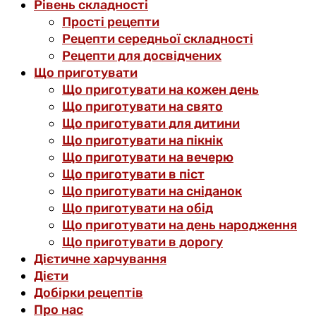
Рівень складності
Прості рецепти
Рецепти середньої складності
Рецепти для досвідчених
Що приготувати
Що приготувати на кожен день
Що приготувати на свято
Що приготувати для дитини
Що приготувати на пікнік
Що приготувати на вечерю
Що приготувати в піст
Що приготувати на сніданок
Що приготувати на обід
Що приготувати на день народження
Що приготувати в дорогу
Дієтичне харчування
Дієти
Добірки рецептів
Про нас