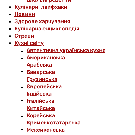
Кулінарні лайфхаки
Новини
Здорове харчування
Кулінарна енциклопедія
Страви
Кухні світу
Автентична українська кухня
Американська
Арабська
Баварська
Грузинська
Європейська
Індійська
Італійська
Китайська
Корейська
Кримськотатарська
Мексиканська