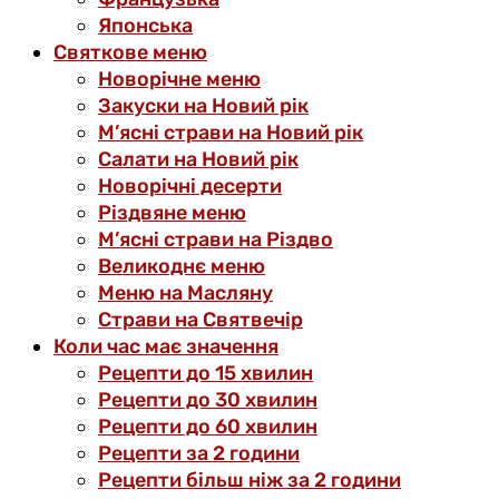
Японська
Святкове меню
Новорічне меню
Закуски на Новий рік
М’ясні страви на Новий рік
Салати на Новий рік
Новорічні десерти
Різдвяне меню
М’ясні страви на Різдво
Великоднє меню
Меню на Масляну
Страви на Святвечір
Коли час має значення
Рецепти до 15 хвилин
Рецепти до 30 хвилин
Рецепти до 60 хвилин
Рецепти за 2 години
Рецепти більш ніж за 2 години