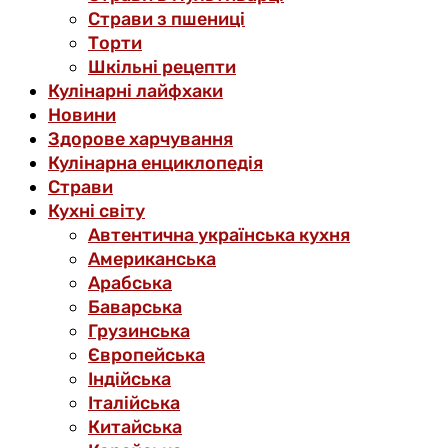
Страви з пшениці
Торти
Шкільні рецепти
Кулінарні лайфхаки
Новини
Здорове харчування
Кулінарна енциклопедія
Страви
Кухні світу
Автентична українська кухня
Американська
Арабська
Баварська
Грузинська
Європейська
Індійська
Італійська
Китайська