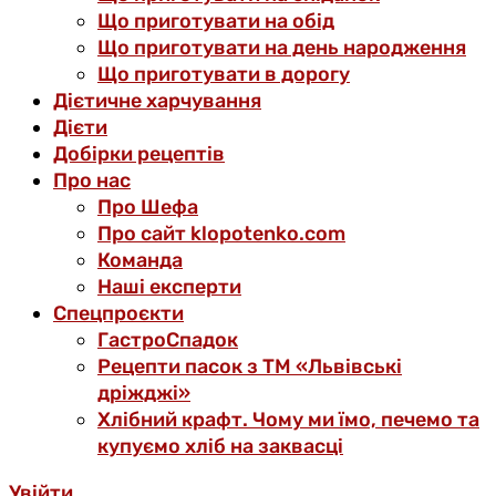
Що приготувати на обід
Що приготувати на день народження
Що приготувати в дорогу
Дієтичне харчування
Дієти
Добірки рецептів
Про нас
Про Шефа
Про сайт klopotenko.com
Команда
Наші експерти
Спецпроєкти
ГастроСпадок
Рецепти пасок з ТМ «Львівські
дріжджі»
Хлібний крафт. Чому ми їмо, печемо та
купуємо хліб на заквасці
Увійти