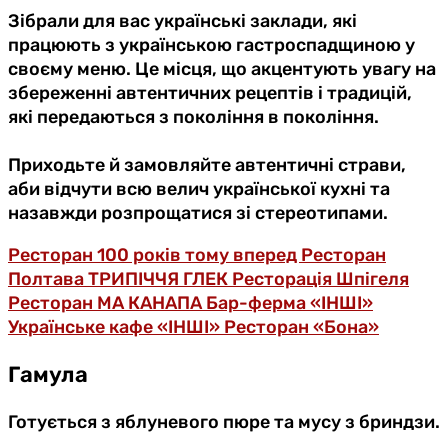
Зібрали для вас українські заклади, які
працюють з українською гастроспадщиною у
своєму меню. Це місця, що акцентують увагу на
збереженні автентичних рецептів і традицій,
які передаються з покоління в покоління.
Приходьте й замовляйте автентичні страви,
аби відчути всю велич української кухні та
назавжди розпрощатися зі стереотипами.
Ресторан 100 років тому вперед
Ресторан
Полтава
ТРИПІЧЧЯ
ГЛЕК
Ресторація Шпігеля
Ресторан МА
КАНАПА
Бар-ферма «ІНШІ»
Українське кафе «ІНШІ»
Ресторан «Бона»
Гамула
Готується з яблуневого пюре та мусу з бриндзи.