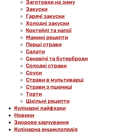
Заготовки на зиму
Закуски
Гарячі закуски
Холодні закуски
Коктейлі та напої
Мамині рецепти
Перші страви
Салати
Сендвічі та бутерброди
Солодкі страви
Соуси
Страви в мультиварці
Страви з пшениці
Торти
Шкільні рецепти
Кулінарні лайфхаки
Новини
Здорове харчування
Кулінарна енциклопедія