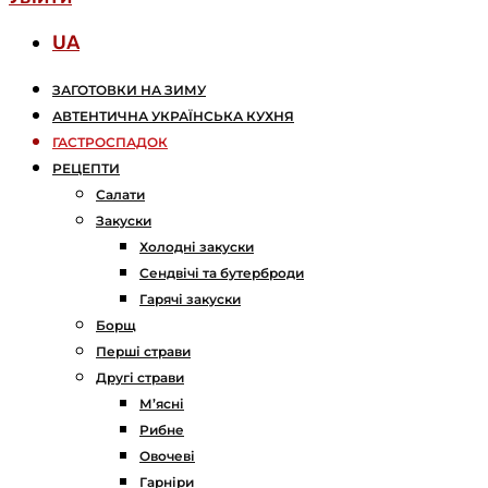
UA
ЗАГОТОВКИ НА ЗИМУ
АВТЕНТИЧНА УКРАЇНСЬКА КУХНЯ
ГАСТРОСПАДОК
РЕЦЕПТИ
Салати
Закуски
Холодні закуски
Сендвічі та бутерброди
Гарячі закуски
Борщ
Перші страви
Другі страви
М’ясні
Рибне
Овочеві
Гарніри