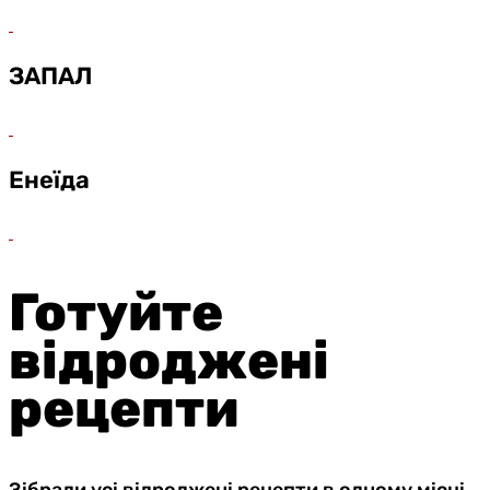
ЗАПАЛ
Енеїда
Готуйте
відроджені
рецепти
Зібрали усі відроджені рецепти в одному місці,