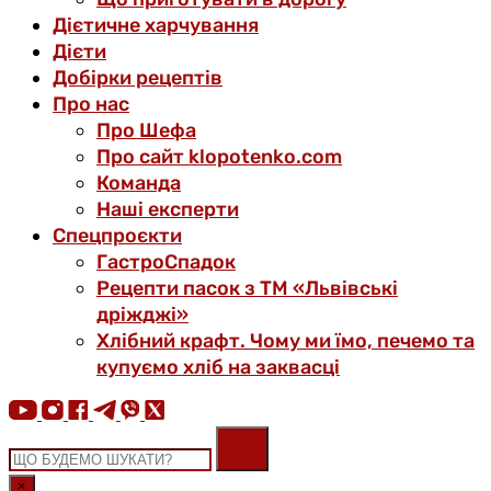
Дієтичне харчування
Дієти
Добірки рецептів
Про нас
Про Шефа
Про сайт klopotenko.com
Команда
Наші експерти
Спецпроєкти
ГастроСпадок
Рецепти пасок з ТМ «Львівські
дріжджі»
Хлібний крафт. Чому ми їмо, печемо та
купуємо хліб на заквасці
×