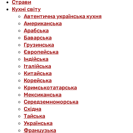
Страви
Кухні світу
Автентична українська кухня
Американська
Арабська
Баварська
Грузинська
Європейська
Індійська
Італійська
Китайська
Корейська
Кримськотатарська
Мексиканська
Середземноморська
Східна
Тайська
Українська
Французька