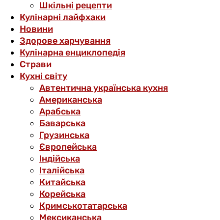
Шкільні рецепти
Кулінарні лайфхаки
Новини
Здорове харчування
Кулінарна енциклопедія
Страви
Кухні світу
Автентична українська кухня
Американська
Арабська
Баварська
Грузинська
Європейська
Індійська
Італійська
Китайська
Корейська
Кримськотатарська
Мексиканська