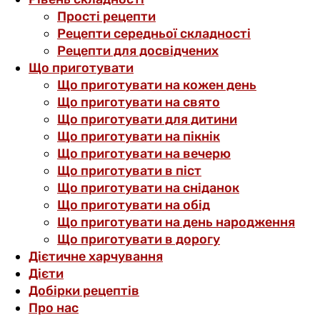
Прості рецепти
Рецепти середньої складності
Рецепти для досвідчених
Що приготувати
Що приготувати на кожен день
Що приготувати на свято
Що приготувати для дитини
Що приготувати на пікнік
Що приготувати на вечерю
Що приготувати в піст
Що приготувати на сніданок
Що приготувати на обід
Що приготувати на день народження
Що приготувати в дорогу
Дієтичне харчування
Дієти
Добірки рецептів
Про нас