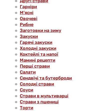
Другі страви
Гарніри
М’ясні
Овочеві
Рибне
Заготовки на зиму
Закуски
Гарячі закуски
Холодні закуски
Коктейлі та напої
Мамині рецепти
Перші страви
Салати
Сендвічі та бутерброди
Солодкі страви
Соуси
Страви в мультиварці
Страви з пшениці
Торти