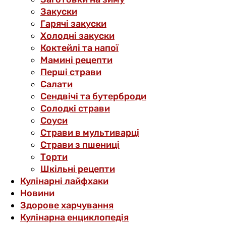
Закуски
Гарячі закуски
Холодні закуски
Коктейлі та напої
Мамині рецепти
Перші страви
Салати
Сендвічі та бутерброди
Солодкі страви
Соуси
Страви в мультиварці
Страви з пшениці
Торти
Шкільні рецепти
Кулінарні лайфхаки
Новини
Здорове харчування
Кулінарна енциклопедія