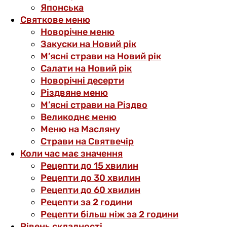
Японська
Святкове меню
Новорічне меню
Закуски на Новий рік
М’ясні страви на Новий рік
Салати на Новий рік
Новорічні десерти
Різдвяне меню
М’ясні страви на Різдво
Великоднє меню
Меню на Масляну
Страви на Святвечір
Коли час має значення
Рецепти до 15 хвилин
Рецепти до 30 хвилин
Рецепти до 60 хвилин
Рецепти за 2 години
Рецепти більш ніж за 2 години
Рівень складності