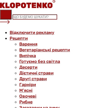
Skip
to
content
Відключити рекламу
Рецепти
Варення
Вегетаріанські рецепти
Випічка
Готуємо без світла
Десерти
Дієтичні страви
Другі страви
Гарніри
М’ясні
Овочеві
Рибне
Заготовки на зиму