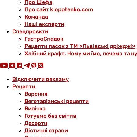
Про Шефа
Про сайт klopotenko.com
Команда
Наші експерти
Спецпроєкти
ГастроСпадок
Рецепти пасок з ТМ «Львівські дріжджі»
Хлібний крафт. Чому ми їмо, печемо та к
Відключити рекламу
Рецепти
Варення
Вегетаріанські рецепти
Випічка
Готуємо без світла
Десерти
Дієтичні страви