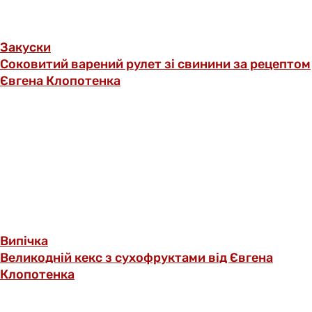
Закуски
Соковитий варений рулет зі свинини за рецептом
Євгена Клопотенка
Випічка
Великодній кекс з сухофруктами від Євгена
Клопотенка