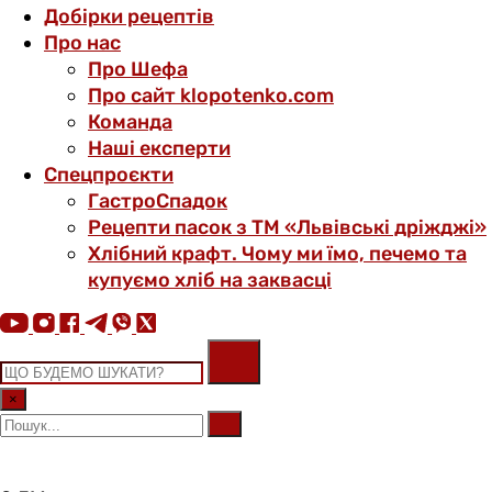
Добірки рецептів
Про нас
Про Шефа
Про сайт klopotenko.com
Команда
Наші експерти
Спецпроєкти
ГастроСпадок
Рецепти пасок з ТМ «Львівські дріжджі»
Хлібний крафт. Чому ми їмо, печемо та
купуємо хліб на заквасці
×