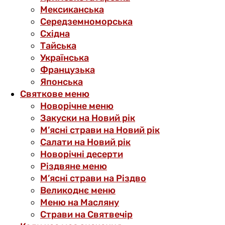
Мексиканська
Середземноморська
Східна
Тайська
Українська
Французька
Японська
Святкове меню
Новорічне меню
Закуски на Новий рік
М’ясні страви на Новий рік
Салати на Новий рік
Новорічні десерти
Різдвяне меню
М’ясні страви на Різдво
Великоднє меню
Меню на Масляну
Страви на Святвечір