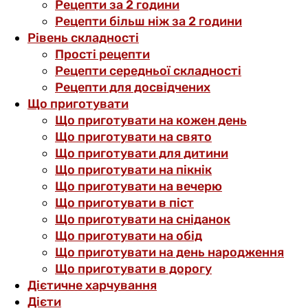
Рецепти за 2 години
Рецепти більш ніж за 2 години
Рівень складності
Прості рецепти
Рецепти середньої складності
Рецепти для досвідчених
Що приготувати
Що приготувати на кожен день
Що приготувати на свято
Що приготувати для дитини
Що приготувати на пікнік
Що приготувати на вечерю
Що приготувати в піст
Що приготувати на сніданок
Що приготувати на обід
Що приготувати на день народження
Що приготувати в дорогу
Дієтичне харчування
Дієти