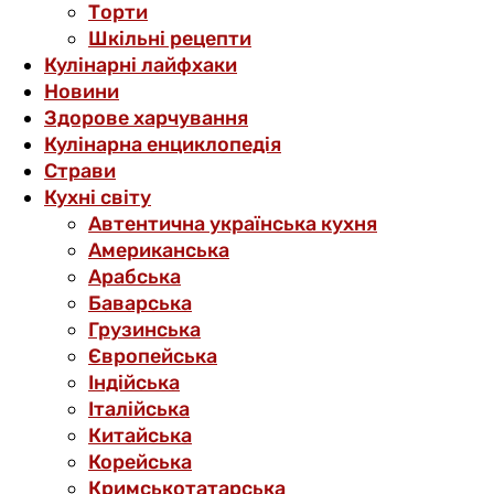
Торти
Шкільні рецепти
Кулінарні лайфхаки
Новини
Здорове харчування
Кулінарна енциклопедія
Страви
Кухні світу
Автентична українська кухня
Американська
Арабська
Баварська
Грузинська
Європейська
Індійська
Італійська
Китайська
Корейська
Кримськотатарська