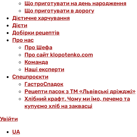
Що приготувати на день народження
Що приготувати в дорогу
Дієтичне харчування
Дієти
Добірки рецептів
Про нас
Про Шефа
Про сайт klopotenko.com
Команда
Наші експерти
Спецпроєкти
ГастроСпадок
Рецепти пасок з ТМ «Львівські дріжджі»
Хлібний крафт. Чому ми їмо, печемо та
купуємо хліб на заквасці
Увійти
UA