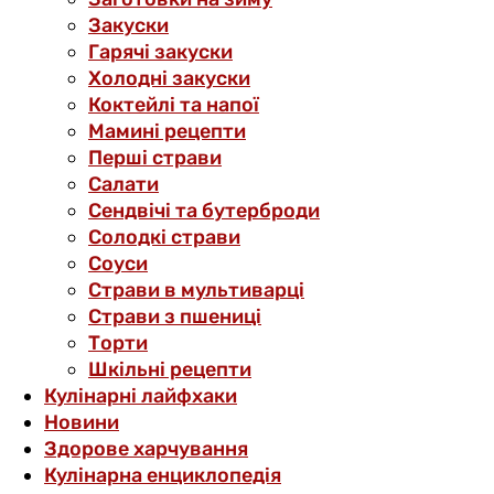
Закуски
Гарячі закуски
Холодні закуски
Коктейлі та напої
Мамині рецепти
Перші страви
Салати
Сендвічі та бутерброди
Солодкі страви
Соуси
Страви в мультиварці
Страви з пшениці
Торти
Шкільні рецепти
Кулінарні лайфхаки
Новини
Здорове харчування
Кулінарна енциклопедія