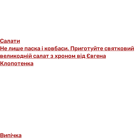
Салати
Не лише паска і ковбаси. Приготуйте святковий
великодній салат з хроном від Євгена
Клопотенка
Випічка