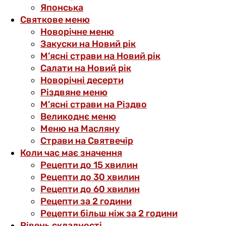
Японська
Святкове меню
Новорічне меню
Закуски на Новий рік
М’ясні страви на Новий рік
Салати на Новий рік
Новорічні десерти
Різдвяне меню
М’ясні страви на Різдво
Великоднє меню
Меню на Масляну
Страви на Святвечір
Коли час має значення
Рецепти до 15 хвилин
Рецепти до 30 хвилин
Рецепти до 60 хвилин
Рецепти за 2 години
Рецепти більш ніж за 2 години
Рівень складності