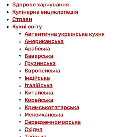
Здорове харчування
Кулінарна енциклопедія
Страви
Кухні світу
Автентична українська кухня
Американська
Арабська
Баварська
Грузинська
Європейська
Індійська
Італійська
Китайська
Корейська
Кримськотатарська
Мексиканська
Середземноморська
Східна
Тайська