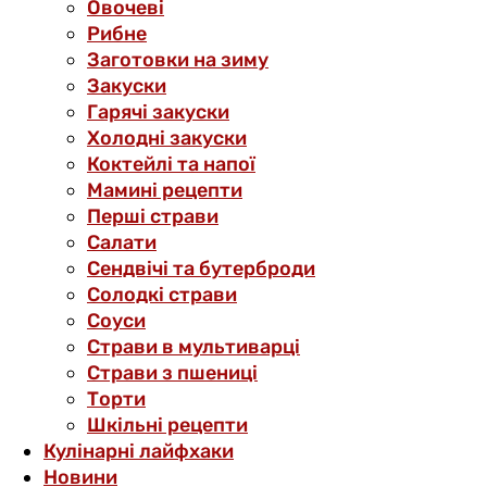
Овочеві
Рибне
Заготовки на зиму
Закуски
Гарячі закуски
Холодні закуски
Коктейлі та напої
Мамині рецепти
Перші страви
Салати
Сендвічі та бутерброди
Солодкі страви
Соуси
Страви в мультиварці
Страви з пшениці
Торти
Шкільні рецепти
Кулінарні лайфхаки
Новини