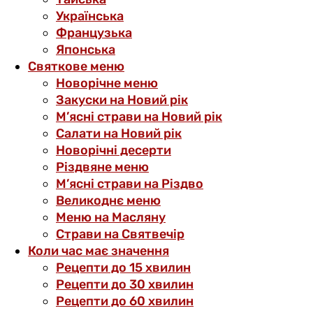
Українська
Французька
Японська
Святкове меню
Новорічне меню
Закуски на Новий рік
М’ясні страви на Новий рік
Салати на Новий рік
Новорічні десерти
Різдвяне меню
М’ясні страви на Різдво
Великоднє меню
Меню на Масляну
Страви на Святвечір
Коли час має значення
Рецепти до 15 хвилин
Рецепти до 30 хвилин
Рецепти до 60 хвилин