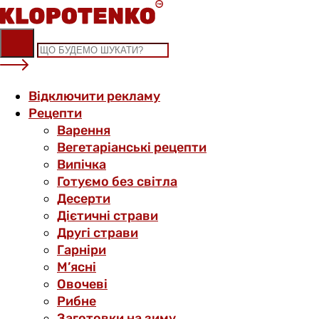
Skip
to
content
Відключити рекламу
Рецепти
Варення
Вегетаріанські рецепти
Випічка
Готуємо без світла
Десерти
Дієтичні страви
Другі страви
Гарніри
М’ясні
Овочеві
Рибне
Заготовки на зиму