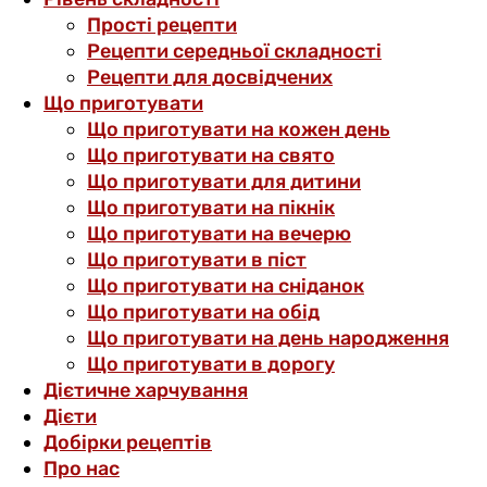
Прості рецепти
Рецепти середньої складності
Рецепти для досвідчених
Що приготувати
Що приготувати на кожен день
Що приготувати на свято
Що приготувати для дитини
Що приготувати на пікнік
Що приготувати на вечерю
Що приготувати в піст
Що приготувати на сніданок
Що приготувати на обід
Що приготувати на день народження
Що приготувати в дорогу
Дієтичне харчування
Дієти
Добірки рецептів
Про нас