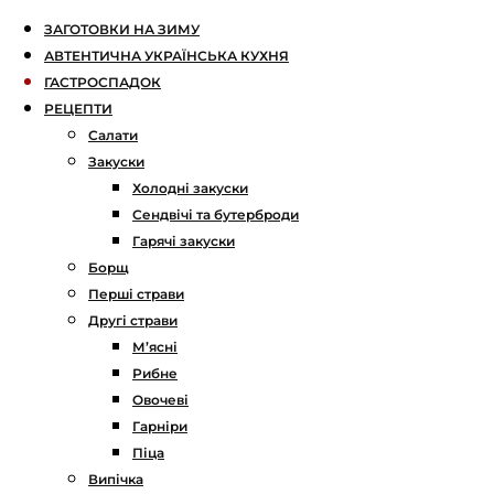
ЗАГОТОВКИ НА ЗИМУ
АВТЕНТИЧНА УКРАЇНСЬКА КУХНЯ
ГАСТРОСПАДОК
РЕЦЕПТИ
Салати
Закуски
Холодні закуски
Сендвічі та бутерброди
Гарячі закуски
Борщ
Перші страви
Другі страви
М’ясні
Рибне
Овочеві
Гарніри
Піца
Випічка