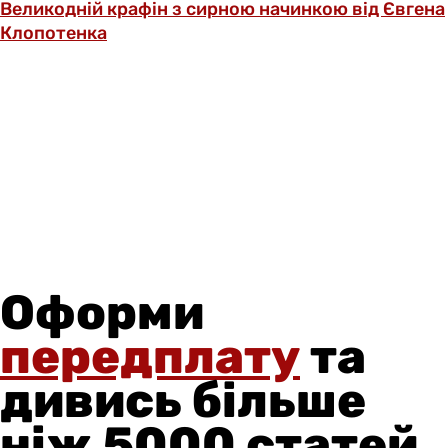
Великодній крафін з сирною начинкою від Євгена
Клопотенка
Оформи
передплату
та
дивись більше
ніж 5000 статей