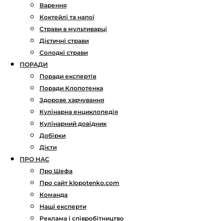
Варення
Коктейлі та напої
Страви в мультиварці
Дієтичні страви
Солодкі страви
ПОРАДИ
Поради експертів
Поради Клопотенка
Здорове харчування
Кулінарна енциклопедія
Кулінарний довідник
Добірки
Дієти
ПРО НАС
Про Шефа
Про сайт klopotenko.com
Команда
Наші експерти
Реклама і співробітництво