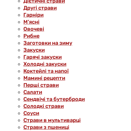
Дієтичні страви
Другі страви
Гарніри
М’ясні
Овочеві
Рибне
Заготовки на зиму
Закуски
Гарячі закуски
Холодні закуски
Коктейлі та напої
Мамині рецепти
Перші страви
Салати
Сендвічі та бутерброди
Солодкі страви
Соуси
Страви в мультиварці
Страви з пшениці