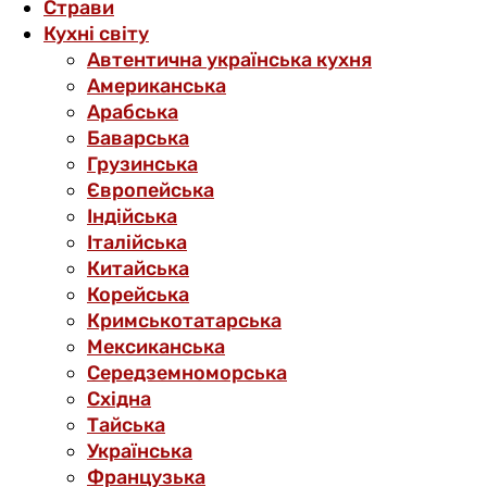
Страви
Кухні світу
Автентична українська кухня
Американська
Арабська
Баварська
Грузинська
Європейська
Індійська
Італійська
Китайська
Корейська
Кримськотатарська
Мексиканська
Середземноморська
Східна
Тайська
Українська
Французька