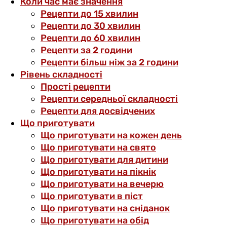
Коли час має значення
Рецепти до 15 хвилин
Рецепти до 30 хвилин
Рецепти до 60 хвилин
Рецепти за 2 години
Рецепти більш ніж за 2 години
Рівень складності
Прості рецепти
Рецепти середньої складності
Рецепти для досвідчених
Що приготувати
Що приготувати на кожен день
Що приготувати на свято
Що приготувати для дитини
Що приготувати на пікнік
Що приготувати на вечерю
Що приготувати в піст
Що приготувати на сніданок
Що приготувати на обід