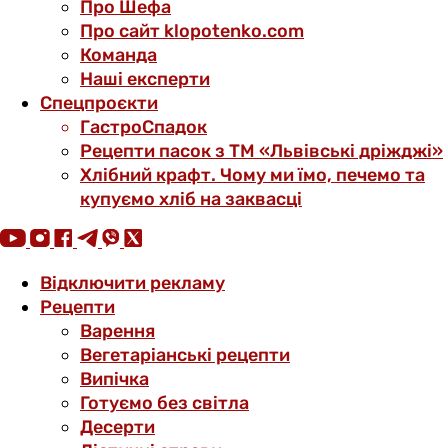
Про Шефа
Про сайт klopotenko.com
Команда
Наші експерти
Спецпроєкти
ГастроСпадок
Рецепти пасок з ТМ «Львівські дріжджі»
Хлібний крафт. Чому ми їмо, печемо та
купуємо хліб на заквасці
Відключити рекламу
Рецепти
Варення
Вегетаріанські рецепти
Випічка
Готуємо без світла
Десерти