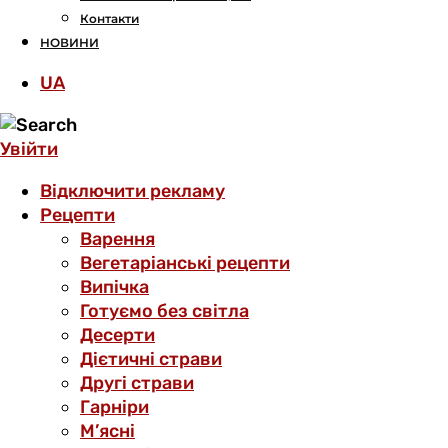
Контакти
НОВИНИ
UA
Увійти
Відключити рекламу
Рецепти
Варення
Вегетаріанські рецепти
Випічка
Готуємо без світла
Десерти
Дієтичні страви
Другі страви
Гарніри
М’ясні