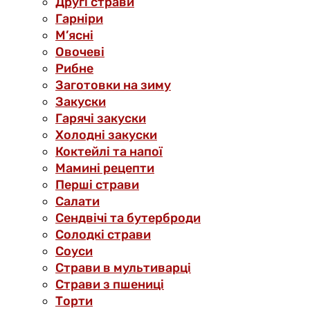
Другі страви
Гарніри
М’ясні
Овочеві
Рибне
Заготовки на зиму
Закуски
Гарячі закуски
Холодні закуски
Коктейлі та напої
Мамині рецепти
Перші страви
Салати
Сендвічі та бутерброди
Солодкі страви
Соуси
Страви в мультиварці
Страви з пшениці
Торти