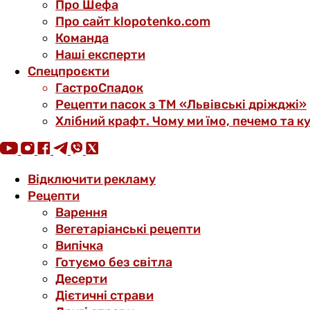
Про Шефа
Про сайт klopotenko.com
Команда
Наші експерти
Спецпроєкти
ГастроСпадок
Рецепти пасок з ТМ «Львівські дріжджі»
Хлібний крафт. Чому ми їмо, печемо та к
Відключити рекламу
Рецепти
Варення
Вегетаріанські рецепти
Випічка
Готуємо без світла
Десерти
Дієтичні страви