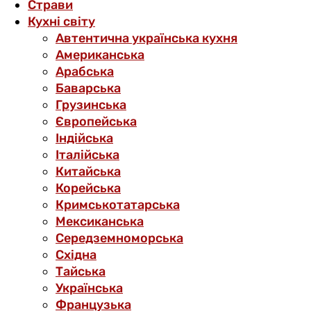
Страви
Кухні світу
Автентична українська кухня
Американська
Арабська
Баварська
Грузинська
Європейська
Індійська
Італійська
Китайська
Корейська
Кримськотатарська
Мексиканська
Середземноморська
Східна
Тайська
Українська
Французька