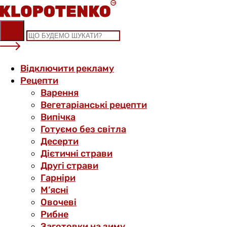
Skip
to
content
Відключити рекламу
Рецепти
Варення
Вегетаріанські рецепти
Випічка
Готуємо без світла
Десерти
Дієтичні страви
Другі страви
Гарніри
М’ясні
Овочеві
Рибне
Заготовки на зиму