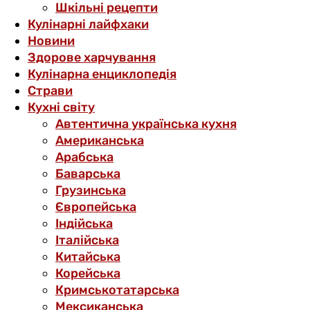
Шкільні рецепти
Кулінарні лайфхаки
Новини
Здорове харчування
Кулінарна енциклопедія
Страви
Кухні світу
Автентична українська кухня
Американська
Арабська
Баварська
Грузинська
Європейська
Індійська
Італійська
Китайська
Корейська
Кримськотатарська
Мексиканська