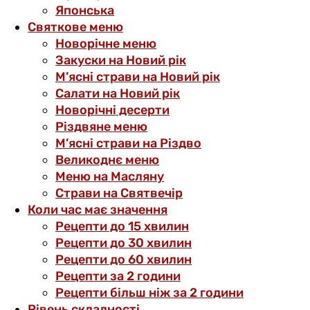
Японська
Святкове меню
Новорічне меню
Закуски на Новий рік
М’ясні страви на Новий рік
Салати на Новий рік
Новорічні десерти
Різдвяне меню
М’ясні страви на Різдво
Великоднє меню
Меню на Масляну
Страви на Святвечір
Коли час має значення
Рецепти до 15 хвилин
Рецепти до 30 хвилин
Рецепти до 60 хвилин
Рецепти за 2 години
Рецепти більш ніж за 2 години
Рівень складності