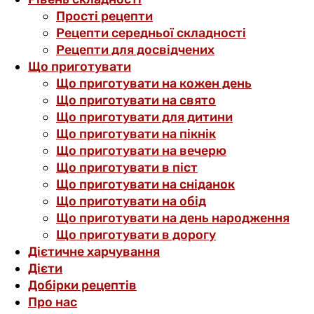
Прості рецепти
Рецепти середньої складності
Рецепти для досвідчених
Що приготувати
Що приготувати на кожен день
Що приготувати на свято
Що приготувати для дитини
Що приготувати на пікнік
Що приготувати на вечерю
Що приготувати в піст
Що приготувати на сніданок
Що приготувати на обід
Що приготувати на день народження
Що приготувати в дорогу
Дієтичне харчування
Дієти
Добірки рецептів
Про нас