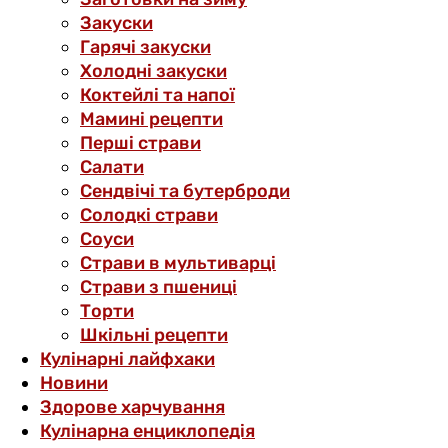
Закуски
Гарячі закуски
Холодні закуски
Коктейлі та напої
Мамині рецепти
Перші страви
Салати
Сендвічі та бутерброди
Солодкі страви
Соуси
Страви в мультиварці
Страви з пшениці
Торти
Шкільні рецепти
Кулінарні лайфхаки
Новини
Здорове харчування
Кулінарна енциклопедія