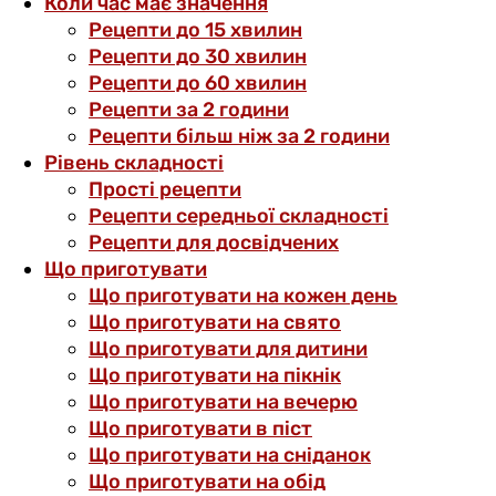
Коли час має значення
Рецепти до 15 хвилин
Рецепти до 30 хвилин
Рецепти до 60 хвилин
Рецепти за 2 години
Рецепти більш ніж за 2 години
Рівень складності
Прості рецепти
Рецепти середньої складності
Рецепти для досвідчених
Що приготувати
Що приготувати на кожен день
Що приготувати на свято
Що приготувати для дитини
Що приготувати на пікнік
Що приготувати на вечерю
Що приготувати в піст
Що приготувати на сніданок
Що приготувати на обід