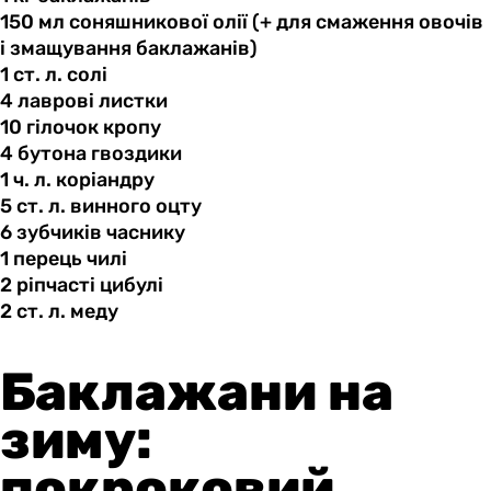
150 мл
соняшникової
олії (+ для смаження овочів
і змащування баклажанів)
1 ст.
л.
солі
4 лаврові
листки
10 гілочок
кропу
4 бутона
гвоздики
1 ч.
л.
коріандру
5 ст.
л.
винного оцту
6 зубчиків
часнику
1 перець
чилі
2 ріпчасті
цибулі
2 ст.
л.
меду
Баклажани на
зиму:
покроковий