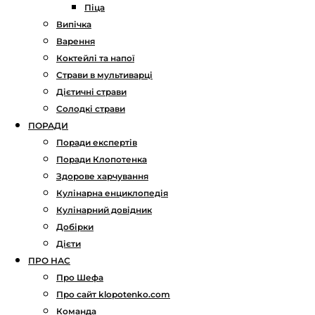
Піца
Випічка
Варення
Коктейлі та напої
Страви в мультиварці
Дієтичні страви
Солодкі страви
ПОРАДИ
Поради експертів
Поради Клопотенка
Здорове харчування
Кулінарна енциклопедія
Кулінарний довідник
Добірки
Дієти
ПРО НАС
Про Шефа
Про сайт klopotenko.com
Команда