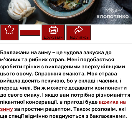
Зберегти
Оцінити
Друкувати
Поділитись
Баклажани на зиму – це чудова закуска до
м’ясних та рибних страв. Мені подобається
зробити грінки з викладеними зверху кільцями
цього овочу. Справжня смакота. Моя страва
вийшла досить пекучою, бо у складі і часник, і
перець чилі. Ви ж можете додавати компоненти
до свого смаку. І якщо вам потрібно різноманіття
пікантної консервації, в пригоді буде
аджика на
зиму
за простим рецептом. Також розповім, які
ще спеції відмінно поєднуються з баклажанами.