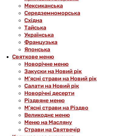
Мексиканська
Середземноморська
Східна
Тайська
Українська
Французька
Японська
Святкове меню
Новорічне меню
Закуски на Новий рік
М’ясні страви на Новий рік
Салати на Новий рік
Новорічні десерти
Різдвяне меню
М’ясні страви на Різдво
Великоднє меню
Меню на Масляну
Страви на Святвечір