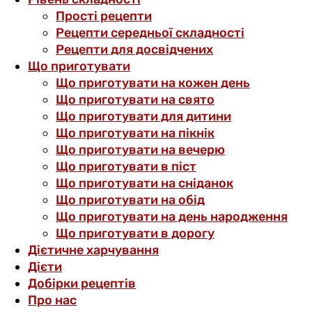
Прості рецепти
Рецепти середньої складності
Рецепти для досвідчених
Що приготувати
Що приготувати на кожен день
Що приготувати на свято
Що приготувати для дитини
Що приготувати на пікнік
Що приготувати на вечерю
Що приготувати в піст
Що приготувати на сніданок
Що приготувати на обід
Що приготувати на день народження
Що приготувати в дорогу
Дієтичне харчування
Дієти
Добірки рецептів
Про нас