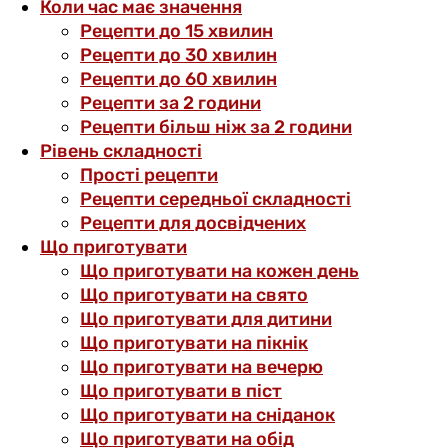
Коли час має значення
Рецепти до 15 хвилин
Рецепти до 30 хвилин
Рецепти до 60 хвилин
Рецепти за 2 години
Рецепти більш ніж за 2 години
Рівень складності
Прості рецепти
Рецепти середньої складності
Рецепти для досвідчених
Що приготувати
Що приготувати на кожен день
Що приготувати на свято
Що приготувати для дитини
Що приготувати на пікнік
Що приготувати на вечерю
Що приготувати в піст
Що приготувати на сніданок
Що приготувати на обід