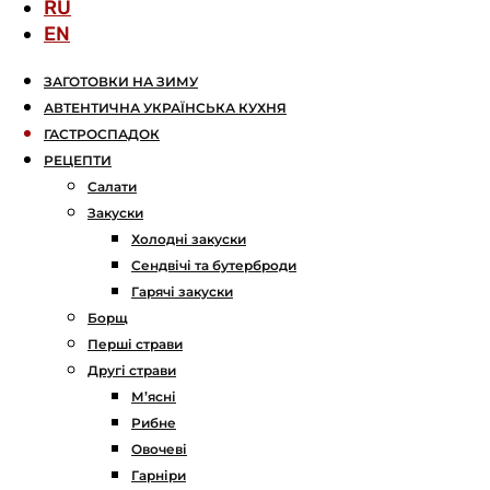
RU
EN
ЗАГОТОВКИ НА ЗИМУ
АВТЕНТИЧНА УКРАЇНСЬКА КУХНЯ
ГАСТРОСПАДОК
РЕЦЕПТИ
Салати
Закуски
Холодні закуски
Сендвічі та бутерброди
Гарячі закуски
Борщ
Перші страви
Другі страви
М’ясні
Рибне
Овочеві
Гарніри