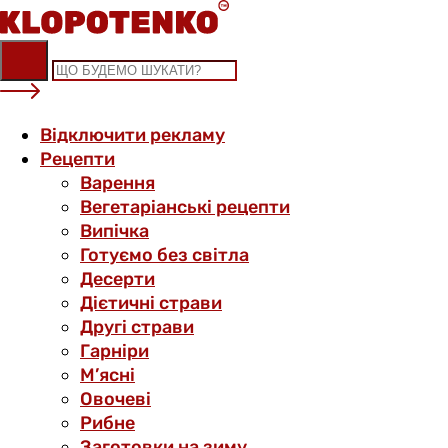
Skip
to
content
Відключити рекламу
Рецепти
Варення
Вегетаріанські рецепти
Випічка
Готуємо без світла
Десерти
Дієтичні страви
Другі страви
Гарніри
М’ясні
Овочеві
Рибне
Заготовки на зиму