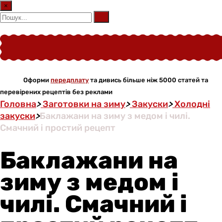
×
Оформи
передплату
та дивись більше ніж 5000 статей та
перевірених рецептів без реклами
Головна
>
Заготовки на зиму
>
Закуски
>
Холодні
закуски
>
Баклажани на зиму з медом і чилі.
Смачний і простий рецепт
Баклажани на
зиму з медом і
чилі. Смачний і