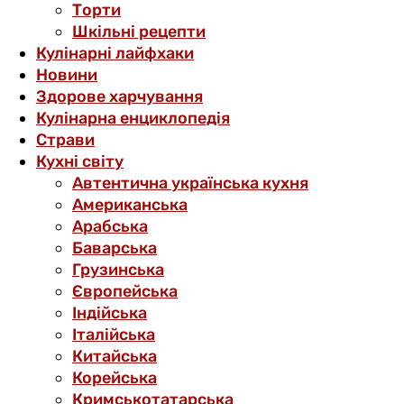
Торти
Шкільні рецепти
Кулінарні лайфхаки
Новини
Здорове харчування
Кулінарна енциклопедія
Страви
Кухні світу
Автентична українська кухня
Американська
Арабська
Баварська
Грузинська
Європейська
Індійська
Італійська
Китайська
Корейська
Кримськотатарська