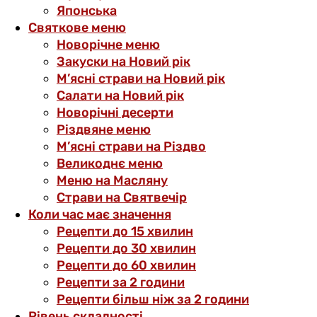
Японська
Святкове меню
Новорічне меню
Закуски на Новий рік
М’ясні страви на Новий рік
Салати на Новий рік
Новорічні десерти
Різдвяне меню
М’ясні страви на Різдво
Великоднє меню
Меню на Масляну
Страви на Святвечір
Коли час має значення
Рецепти до 15 хвилин
Рецепти до 30 хвилин
Рецепти до 60 хвилин
Рецепти за 2 години
Рецепти більш ніж за 2 години
Рівень складності