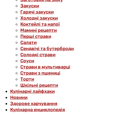
Закуски
Гарячі закуски
Холодні закуски
Коктейлі та напої
Мамині рецепти
Перші страви
Салати
Сендвічі та бутерброди
Солодкі страви
Соуси
Страви в мультиварці
Страви з пшениці
Торти
Шкільні рецепти
Кулінарні лайфхаки
Новини
Здорове харчування
Кулінарна енциклопедія