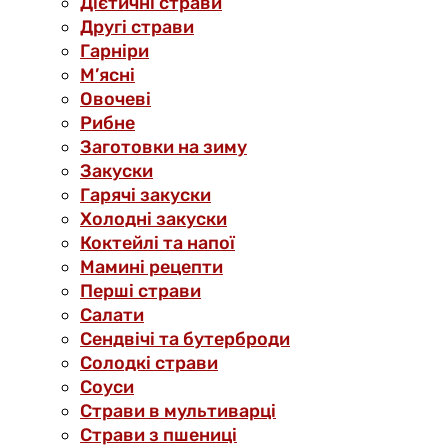
Дієтичні страви
Другі страви
Гарніри
М’ясні
Овочеві
Рибне
Заготовки на зиму
Закуски
Гарячі закуски
Холодні закуски
Коктейлі та напої
Мамині рецепти
Перші страви
Салати
Сендвічі та бутерброди
Солодкі страви
Соуси
Страви в мультиварці
Страви з пшениці