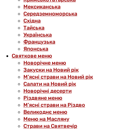
Мексиканська
Середземноморська
Східна
Тайська
Українська
Французька
Японська
Святкове меню
Новорічне меню
Закуски на Новий рік
М’ясні страви на Новий рік
Салати на Новий рік
Новорічні десерти
Різдвяне меню
М’ясні страви на Різдво
Великоднє меню
Меню на Масляну
Страви на Святвечір