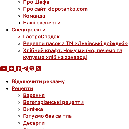
Про Шефа
Про сайт klopotenko.com
Команда
Наші експерти
Спецпроєкти
ГастроСпадок
Рецепти пасок з ТМ «Львівські дріжджі»
Хлібний крафт. Чому ми їмо, печемо та
купуємо хліб на заквасці
Відключити рекламу
Рецепти
Варення
Вегетаріанські рецепти
Випічка
Готуємо без світла
Десерти