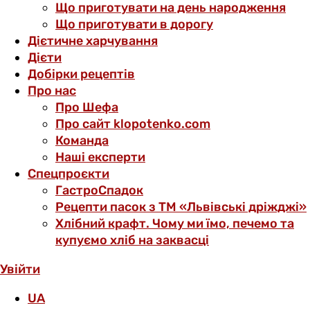
Що приготувати на день народження
Що приготувати в дорогу
Дієтичне харчування
Дієти
Добірки рецептів
Про нас
Про Шефа
Про сайт klopotenko.com
Команда
Наші експерти
Спецпроєкти
ГастроСпадок
Рецепти пасок з ТМ «Львівські дріжджі»
Хлібний крафт. Чому ми їмо, печемо та
купуємо хліб на заквасці
Увійти
UA