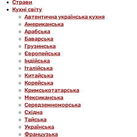
Страви
Кухні світу
Автентична українська кухня
Американська
Арабська
Баварська
Грузинська
Європейська
Індійська
Італійська
Китайська
Корейська
Кримськотатарська
Мексиканська
Середземноморська
Східна
Тайська
Українська
Французька