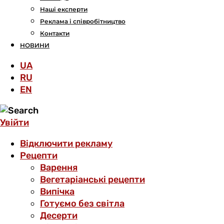
Наші експерти
Реклама і співробітництво
Контакти
НОВИНИ
UA
RU
EN
Увійти
Відключити рекламу
Рецепти
Варення
Вегетаріанські рецепти
Випічка
Готуємо без світла
Десерти