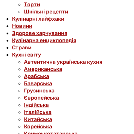
Торти
Шкільні рецепти
Кулінарні лайфхаки
Новини
Здорове харчування
Кулінарна енциклопедія
Страви
Кухні світу
Автентична українська кухня
Американська
Арабська
Баварська
Грузинська
Європейська
Індійська
Італійська
Китайська
Корейська
Кримськотатарська