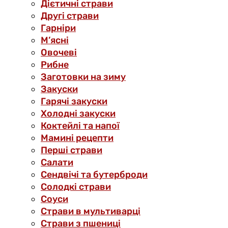
Дієтичні страви
Другі страви
Гарніри
М’ясні
Овочеві
Рибне
Заготовки на зиму
Закуски
Гарячі закуски
Холодні закуски
Коктейлі та напої
Мамині рецепти
Перші страви
Салати
Сендвічі та бутерброди
Солодкі страви
Соуси
Страви в мультиварці
Страви з пшениці