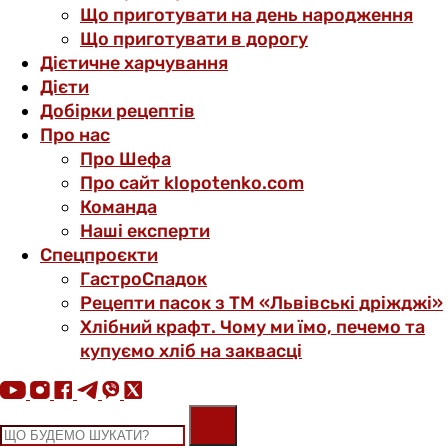
Що приготувати на день народження
Що приготувати в дорогу
Дієтичне харчування
Дієти
Добірки рецептів
Про нас
Про Шефа
Про сайт klopotenko.com
Команда
Наші експерти
Спецпроєкти
ГастроСпадок
Рецепти пасок з ТМ «Львівські дріжджі»
Хлібний крафт. Чому ми їмо, печемо та
купуємо хліб на заквасці