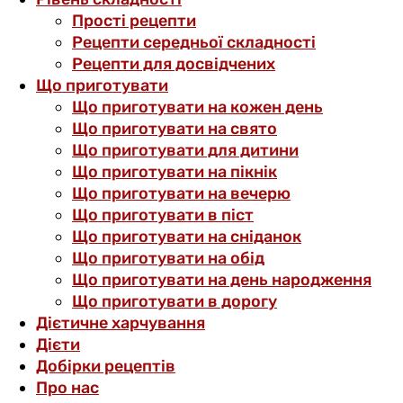
Прості рецепти
Рецепти середньої складності
Рецепти для досвідчених
Що приготувати
Що приготувати на кожен день
Що приготувати на свято
Що приготувати для дитини
Що приготувати на пікнік
Що приготувати на вечерю
Що приготувати в піст
Що приготувати на сніданок
Що приготувати на обід
Що приготувати на день народження
Що приготувати в дорогу
Дієтичне харчування
Дієти
Добірки рецептів
Про нас