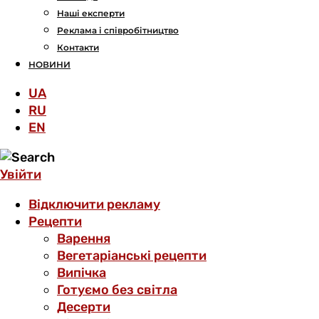
Наші експерти
Реклама і співробітництво
Контакти
НОВИНИ
UA
RU
EN
Увійти
Відключити рекламу
Рецепти
Варення
Вегетаріанські рецепти
Випічка
Готуємо без світла
Десерти