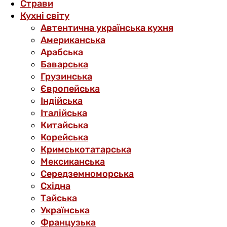
Страви
Кухні світу
Автентична українська кухня
Американська
Арабська
Баварська
Грузинська
Європейська
Індійська
Італійська
Китайська
Корейська
Кримськотатарська
Мексиканська
Середземноморська
Східна
Тайська
Українська
Французька