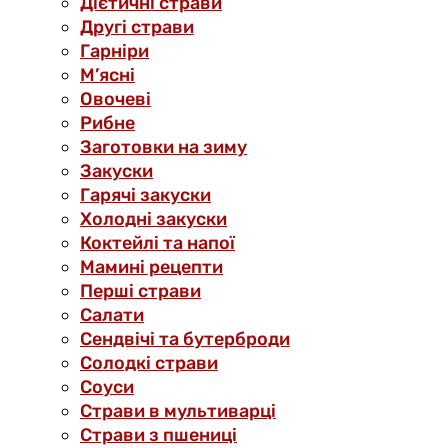
Дієтичні страви
Другі страви
Гарніри
М’ясні
Овочеві
Рибне
Заготовки на зиму
Закуски
Гарячі закуски
Холодні закуски
Коктейлі та напої
Мамині рецепти
Перші страви
Салати
Сендвічі та бутерброди
Солодкі страви
Соуси
Страви в мультиварці
Страви з пшениці