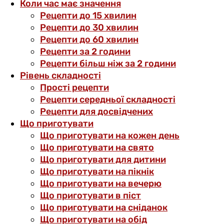
Коли час має значення
Рецепти до 15 хвилин
Рецепти до 30 хвилин
Рецепти до 60 хвилин
Рецепти за 2 години
Рецепти більш ніж за 2 години
Рівень складності
Прості рецепти
Рецепти середньої складності
Рецепти для досвідчених
Що приготувати
Що приготувати на кожен день
Що приготувати на свято
Що приготувати для дитини
Що приготувати на пікнік
Що приготувати на вечерю
Що приготувати в піст
Що приготувати на сніданок
Що приготувати на обід