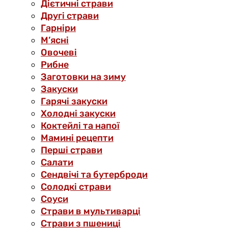
Дієтичні страви
Другі страви
Гарніри
М’ясні
Овочеві
Рибне
Заготовки на зиму
Закуски
Гарячі закуски
Холодні закуски
Коктейлі та напої
Мамині рецепти
Перші страви
Салати
Сендвічі та бутерброди
Солодкі страви
Соуси
Страви в мультиварці
Страви з пшениці