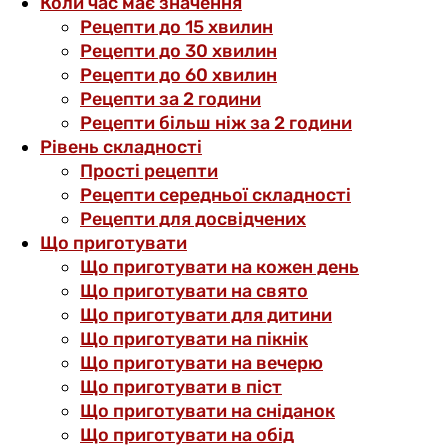
Коли час має значення
Рецепти до 15 хвилин
Рецепти до 30 хвилин
Рецепти до 60 хвилин
Рецепти за 2 години
Рецепти більш ніж за 2 години
Рівень складності
Прості рецепти
Рецепти середньої складності
Рецепти для досвідчених
Що приготувати
Що приготувати на кожен день
Що приготувати на свято
Що приготувати для дитини
Що приготувати на пікнік
Що приготувати на вечерю
Що приготувати в піст
Що приготувати на сніданок
Що приготувати на обід