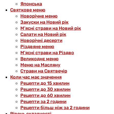
Японська
Святкове меню
Новорічне меню
Закуски на Новий рік
М’ясні страви на Новий рік
Салати на Новий рік
Новорічні десерти
Різдвяне меню
М’ясні страви на Різдво
Великоднє меню
Меню на Масляну
Страви на Святвечір
Коли час має значення
Рецепти до 15 хвилин
Рецепти до 30 хвилин
Рецепти до 60 хвилин
Рецепти за 2 години
Рецепти більш ніж за 2 години
Рівень складності