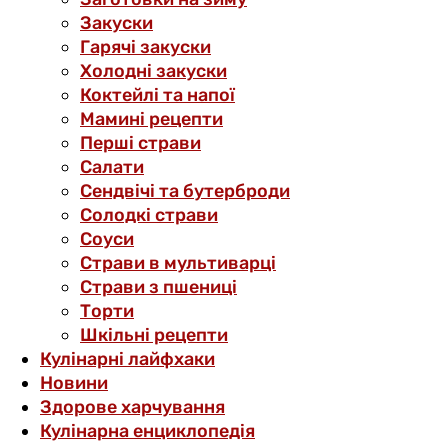
Закуски
Гарячі закуски
Холодні закуски
Коктейлі та напої
Мамині рецепти
Перші страви
Салати
Сендвічі та бутерброди
Солодкі страви
Соуси
Страви в мультиварці
Страви з пшениці
Торти
Шкільні рецепти
Кулінарні лайфхаки
Новини
Здорове харчування
Кулінарна енциклопедія