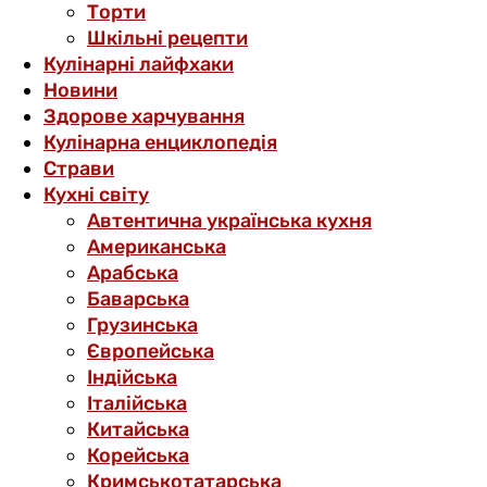
Торти
Шкільні рецепти
Кулінарні лайфхаки
Новини
Здорове харчування
Кулінарна енциклопедія
Страви
Кухні світу
Автентична українська кухня
Американська
Арабська
Баварська
Грузинська
Європейська
Індійська
Італійська
Китайська
Корейська
Кримськотатарська