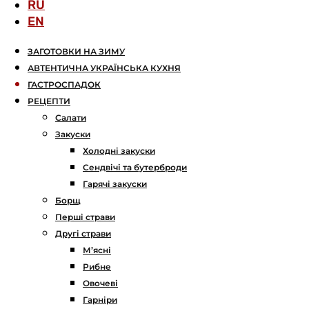
RU
EN
ЗАГОТОВКИ НА ЗИМУ
АВТЕНТИЧНА УКРАЇНСЬКА КУХНЯ
ГАСТРОСПАДОК
РЕЦЕПТИ
Салати
Закуски
Холодні закуски
Сендвічі та бутерброди
Гарячі закуски
Борщ
Перші страви
Другі страви
М’ясні
Рибне
Овочеві
Гарніри