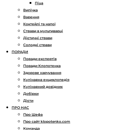
Піца
Випічка
Варення
Коктейлі та напої
Страви в мультиварці
Дієтичні страви
Солодкі страви
ПОРАДИ
Поради експертів
Поради Клопотенка
Здорове харчування
Кулінарна енциклопедія
Кулінарний довідник
Добірки
Дієти
ПРО НАС
Про Шефа
Про сайт klopotenko.com
Команда