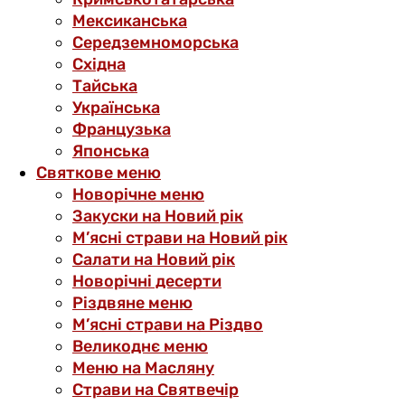
Мексиканська
Середземноморська
Східна
Тайська
Українська
Французька
Японська
Святкове меню
Новорічне меню
Закуски на Новий рік
М’ясні страви на Новий рік
Салати на Новий рік
Новорічні десерти
Різдвяне меню
М’ясні страви на Різдво
Великоднє меню
Меню на Масляну
Страви на Святвечір