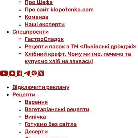
Про Шефа
Про сайт klopotenko.com
Команда
Наші експерти
Спецпроєкти
ГастроСпадок
Рецепти пасок з ТМ «Львівські дріжджі»
Хлібний крафт. Чому ми їмо, печемо та
купуємо хліб на заквасці
Відключити рекламу
Рецепти
Варення
Вегетаріанські рецепти
Випічка
Готуємо без світла
Десерти