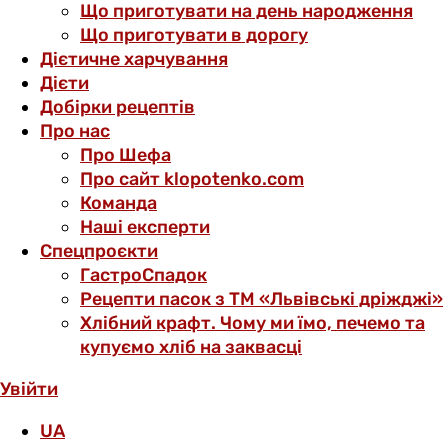
Що приготувати на день народження
Що приготувати в дорогу
Дієтичне харчування
Дієти
Добірки рецептів
Про нас
Про Шефа
Про сайт klopotenko.com
Команда
Наші експерти
Спецпроєкти
ГастроСпадок
Рецепти пасок з ТМ «Львівські дріжджі»
Хлібний крафт. Чому ми їмо, печемо та
купуємо хліб на заквасці
Увійти
UA