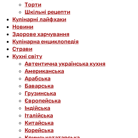
Торти
Шкільні рецепти
Кулінарні лайфхаки
Новини
Здорове харчування
Кулінарна енциклопедія
Страви
Кухні світу
Автентична українська кухня
Американська
Арабська
Баварська
Грузинська
Європейська
Індійська
Італійська
Китайська
Корейська
Кримськотатарська