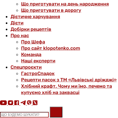
Що приготувати на день народження
Що приготувати в дорогу
Дієтичне харчування
Дієти
Добірки рецептів
Про нас
Про Шефа
Про сайт klopotenko.com
Команда
Наші експерти
Спецпроєкти
ГастроСпадок
Рецепти пасок з ТМ «Львівські дріжджі»
Хлібний крафт. Чому ми їмо, печемо та
купуємо хліб на заквасці