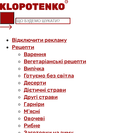
Skip
to
content
Відключити рекламу
Рецепти
Варення
Вегетаріанські рецепти
Випічка
Готуємо без світла
Десерти
Дієтичні страви
Другі страви
Гарніри
М’ясні
Овочеві
Рибне
Заготовки на зиму