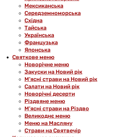
Мексиканська
Середземноморська
Східна
Тайська
Українська
Французька
Японська
Святкове меню
Новорічне меню
Закуски на Новий рік
М’ясні страви на Новий рік
Салати на Новий рік
Новорічні десерти
Різдвяне меню
М’ясні страви на Різдво
Великоднє меню
Меню на Масляну
Страви на Святвечір