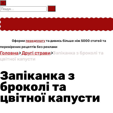
×
Оформи
передплату
та дивись більше ніж 5000 статей та
перевірених рецептів без реклами
Головна
>
Другі страви
>
Запіканка з броколі та
цвітної капусти
Запіканка з
броколі та
цвітної капусти