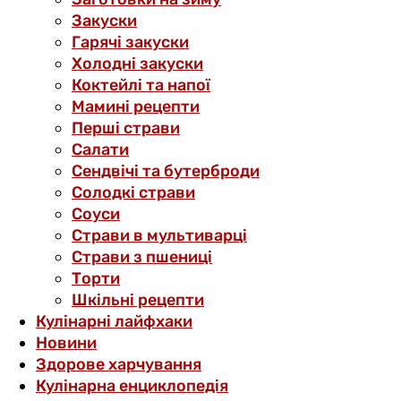
Закуски
Гарячі закуски
Холодні закуски
Коктейлі та напої
Мамині рецепти
Перші страви
Салати
Сендвічі та бутерброди
Солодкі страви
Соуси
Страви в мультиварці
Страви з пшениці
Торти
Шкільні рецепти
Кулінарні лайфхаки
Новини
Здорове харчування
Кулінарна енциклопедія