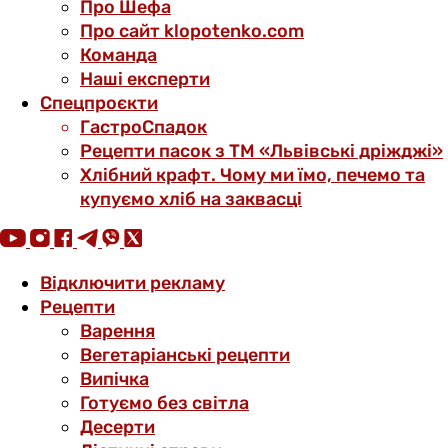
Про Шефа
Про сайт klopotenko.com
Команда
Наші експерти
Спецпроєкти
ГастроСпадок
Рецепти пасок з ТМ «Львівські дріжджі»
Хлібний крафт. Чому ми їмо, печемо та
купуємо хліб на заквасці
Відключити рекламу
Рецепти
Варення
Вегетаріанські рецепти
Випічка
Готуємо без світла
Десерти