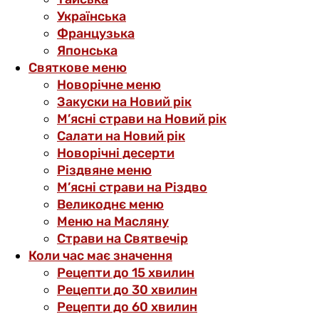
Українська
Французька
Японська
Святкове меню
Новорічне меню
Закуски на Новий рік
М’ясні страви на Новий рік
Салати на Новий рік
Новорічні десерти
Різдвяне меню
М’ясні страви на Різдво
Великоднє меню
Меню на Масляну
Страви на Святвечір
Коли час має значення
Рецепти до 15 хвилин
Рецепти до 30 хвилин
Рецепти до 60 хвилин