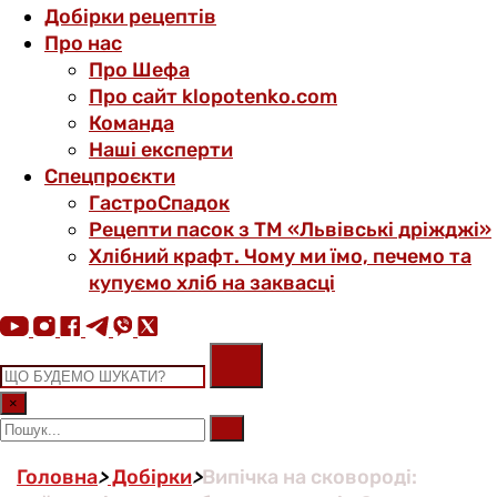
Добірки рецептів
Про нас
Про Шефа
Про сайт klopotenko.com
Команда
Наші експерти
Спецпроєкти
ГастроСпадок
Рецепти пасок з ТМ «Львівські дріжджі»
Хлібний крафт. Чому ми їмо, печемо та
купуємо хліб на заквасці
×
Головна
>
Добірки
>
Випічка на сковороді: