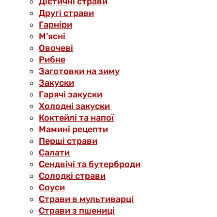
Дієтичні страви
Другі страви
Гарніри
М’ясні
Овочеві
Рибне
Заготовки на зиму
Закуски
Гарячі закуски
Холодні закуски
Коктейлі та напої
Мамині рецепти
Перші страви
Салати
Сендвічі та бутерброди
Солодкі страви
Соуси
Страви в мультиварці
Страви з пшениці