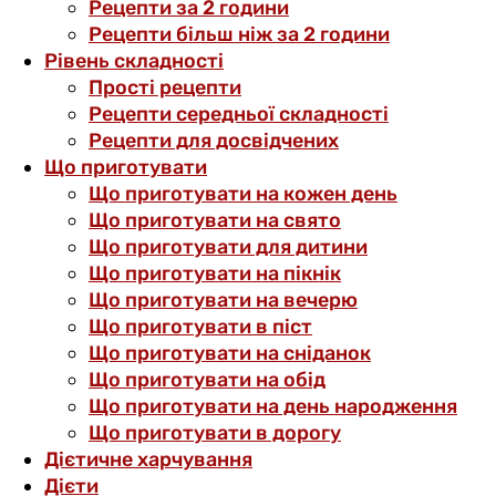
Рецепти за 2 години
Рецепти більш ніж за 2 години
Рівень складності
Прості рецепти
Рецепти середньої складності
Рецепти для досвідчених
Що приготувати
Що приготувати на кожен день
Що приготувати на свято
Що приготувати для дитини
Що приготувати на пікнік
Що приготувати на вечерю
Що приготувати в піст
Що приготувати на сніданок
Що приготувати на обід
Що приготувати на день народження
Що приготувати в дорогу
Дієтичне харчування
Дієти