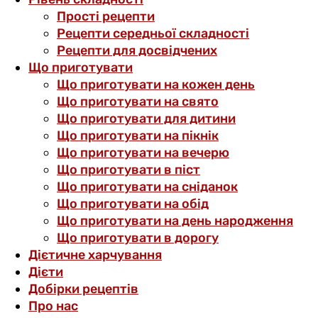
Прості рецепти
Рецепти середньої складності
Рецепти для досвідчених
Що приготувати
Що приготувати на кожен день
Що приготувати на свято
Що приготувати для дитини
Що приготувати на пікнік
Що приготувати на вечерю
Що приготувати в піст
Що приготувати на сніданок
Що приготувати на обід
Що приготувати на день народження
Що приготувати в дорогу
Дієтичне харчування
Дієти
Добірки рецептів
Про нас