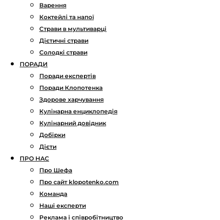
Варення
Коктейлі та напої
Страви в мультиварці
Дієтичні страви
Солодкі страви
ПОРАДИ
Поради експертів
Поради Клопотенка
Здорове харчування
Кулінарна енциклопедія
Кулінарний довідник
Добірки
Дієти
ПРО НАС
Про Шефа
Про сайт klopotenko.com
Команда
Наші експерти
Реклама і співробітництво