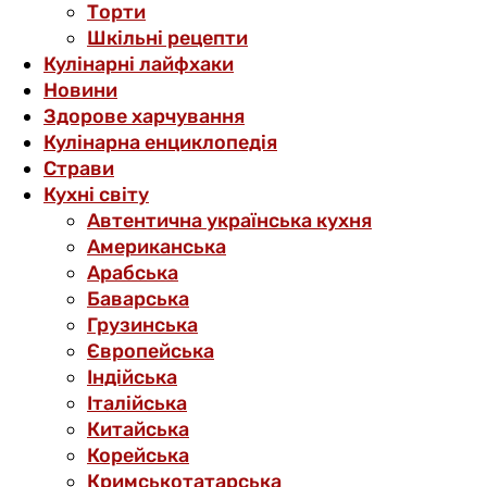
Торти
Шкільні рецепти
Кулінарні лайфхаки
Новини
Здорове харчування
Кулінарна енциклопедія
Страви
Кухні світу
Автентична українська кухня
Американська
Арабська
Баварська
Грузинська
Європейська
Індійська
Італійська
Китайська
Корейська
Кримськотатарська