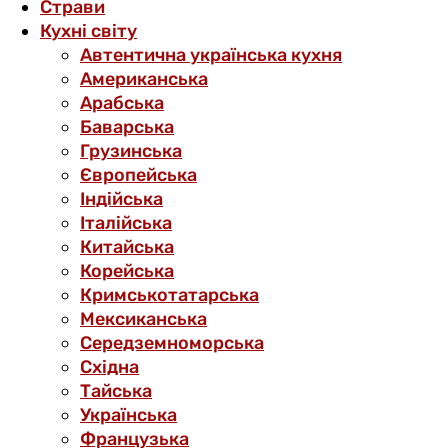
Страви
Кухні світу
Автентична українська кухня
Американська
Арабська
Баварська
Грузинська
Європейська
Індійська
Італійська
Китайська
Корейська
Кримськотатарська
Мексиканська
Середземноморська
Східна
Тайська
Українська
Французька