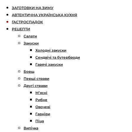
ЗАГОТОВКИ НА ЗИМУ
АВТЕНТИЧНА УКРАЇНСЬКА КУХНЯ
ГАСТРОСПАДОК
РЕЦЕПТИ
Салати
Закуски
Холодні закуски
Сендвічі та бутерброди
Гарячі закуски
Борщ
Перші страви
Другі страви
М’ясні
Рибне
Овочеві
Гарніри
Піца
Випічка