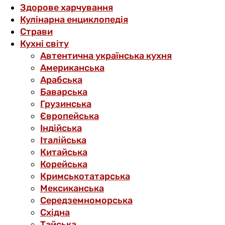
Здорове харчування
Кулінарна енциклопедія
Страви
Кухні світу
Автентична українська кухня
Американська
Арабська
Баварська
Грузинська
Європейська
Індійська
Італійська
Китайська
Корейська
Кримськотатарська
Мексиканська
Середземноморська
Східна
Тайська