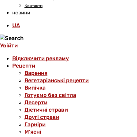
Контакти
НОВИНИ
UA
Увійти
Відключити рекламу
Рецепти
Варення
Вегетаріанські рецепти
Випічка
Готуємо без світла
Десерти
Дієтичні страви
Другі страви
Гарніри
М’ясні