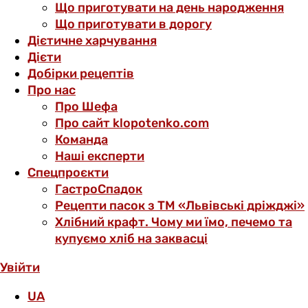
Що приготувати на день народження
Що приготувати в дорогу
Дієтичне харчування
Дієти
Добірки рецептів
Про нас
Про Шефа
Про сайт klopotenko.com
Команда
Наші експерти
Спецпроєкти
ГастроСпадок
Рецепти пасок з ТМ «Львівські дріжджі»
Хлібний крафт. Чому ми їмо, печемо та
купуємо хліб на заквасці
Увійти
UA