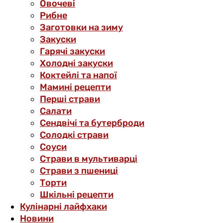
Овочеві
Рибне
Заготовки на зиму
Закуски
Гарячі закуски
Холодні закуски
Коктейлі та напої
Мамині рецепти
Перші страви
Салати
Сендвічі та бутерброди
Солодкі страви
Соуси
Страви в мультиварці
Страви з пшениці
Торти
Шкільні рецепти
Кулінарні лайфхаки
Новини