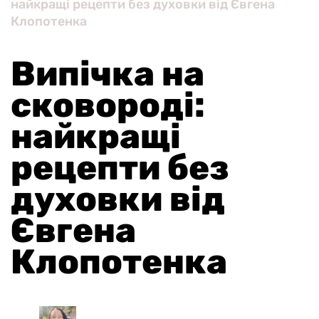
найкращі рецепти без духовки від Євгена
Клопотенка
Випічка на
сковороді:
найкращі
рецепти без
духовки від
Євгена
Клопотенка