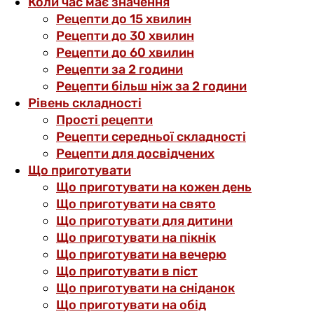
Коли час має значення
Рецепти до 15 хвилин
Рецепти до 30 хвилин
Рецепти до 60 хвилин
Рецепти за 2 години
Рецепти більш ніж за 2 години
Рівень складності
Прості рецепти
Рецепти середньої складності
Рецепти для досвідчених
Що приготувати
Що приготувати на кожен день
Що приготувати на свято
Що приготувати для дитини
Що приготувати на пікнік
Що приготувати на вечерю
Що приготувати в піст
Що приготувати на сніданок
Що приготувати на обід