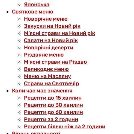
Японська
Святкове меню
Новорічне меню
Закуски на Новий рік
М’ясні страви на Новий рік
Салати на Новий рік
Новорічні десерти
Різдвяне меню
М’ясні страви на Різдво
Великоднє меню
Меню на Масляну
Страви на Святвечір
Коли час має значення
Рецепти до 15 хвилин
Рецепти до 30 хвилин
Рецепти до 60 хвилин
Рецепти за 2 години
Рецепти більш ніж за 2 години
Рівень складності