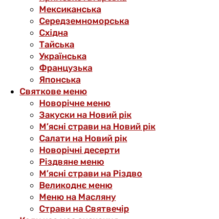
Мексиканська
Середземноморська
Східна
Тайська
Українська
Французька
Японська
Святкове меню
Новорічне меню
Закуски на Новий рік
М’ясні страви на Новий рік
Салати на Новий рік
Новорічні десерти
Різдвяне меню
М’ясні страви на Різдво
Великоднє меню
Меню на Масляну
Страви на Святвечір