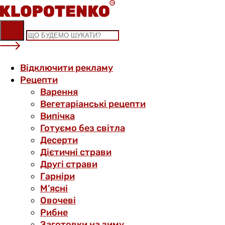
Skip
to
content
Відключити рекламу
Рецепти
Варення
Вегетаріанські рецепти
Випічка
Готуємо без світла
Десерти
Дієтичні страви
Другі страви
Гарніри
М’ясні
Овочеві
Рибне
Заготовки на зиму