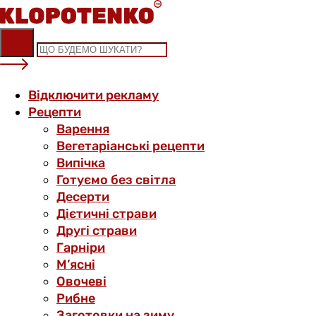
Skip
to
content
Відключити рекламу
Рецепти
Варення
Вегетаріанські рецепти
Випічка
Готуємо без світла
Десерти
Дієтичні страви
Другі страви
Гарніри
М’ясні
Овочеві
Рибне
Заготовки на зиму