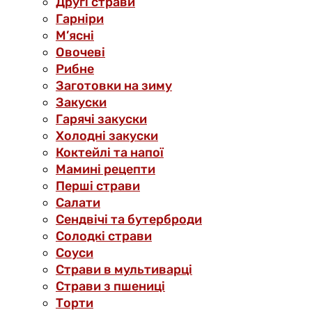
Другі страви
Гарніри
М’ясні
Овочеві
Рибне
Заготовки на зиму
Закуски
Гарячі закуски
Холодні закуски
Коктейлі та напої
Мамині рецепти
Перші страви
Салати
Сендвічі та бутерброди
Солодкі страви
Соуси
Страви в мультиварці
Страви з пшениці
Торти