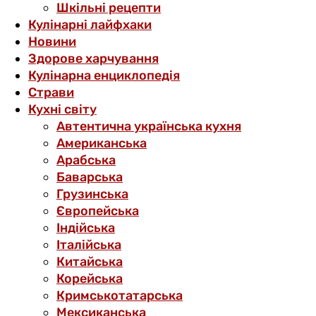
Шкільні рецепти
Кулінарні лайфхаки
Новини
Здорове харчування
Кулінарна енциклопедія
Страви
Кухні світу
Автентична українська кухня
Американська
Арабська
Баварська
Грузинська
Європейська
Індійська
Італійська
Китайська
Корейська
Кримськотатарська
Мексиканська