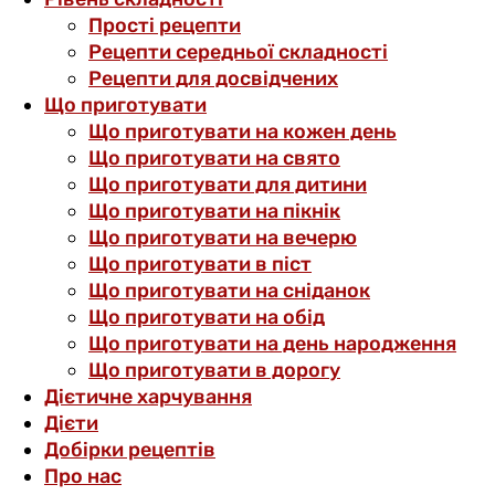
Прості рецепти
Рецепти середньої складності
Рецепти для досвідчених
Що приготувати
Що приготувати на кожен день
Що приготувати на свято
Що приготувати для дитини
Що приготувати на пікнік
Що приготувати на вечерю
Що приготувати в піст
Що приготувати на сніданок
Що приготувати на обід
Що приготувати на день народження
Що приготувати в дорогу
Дієтичне харчування
Дієти
Добірки рецептів
Про нас