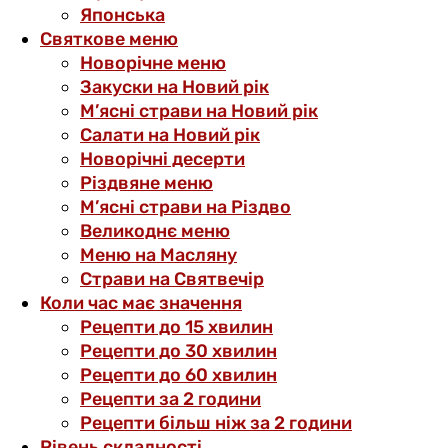
Японська
Святкове меню
Новорічне меню
Закуски на Новий рік
М’ясні страви на Новий рік
Салати на Новий рік
Новорічні десерти
Різдвяне меню
М’ясні страви на Різдво
Великоднє меню
Меню на Масляну
Страви на Святвечір
Коли час має значення
Рецепти до 15 хвилин
Рецепти до 30 хвилин
Рецепти до 60 хвилин
Рецепти за 2 години
Рецепти більш ніж за 2 години
Рівень складності