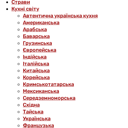
Страви
Кухні світу
Автентична українська кухня
Американська
Арабська
Баварська
Грузинська
Європейська
Індійська
Італійська
Китайська
Корейська
Кримськотатарська
Мексиканська
Середземноморська
Східна
Тайська
Українська
Французька