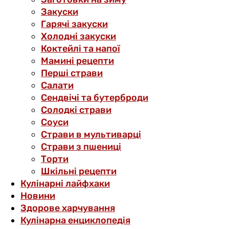
Закуски
Гарячі закуски
Холодні закуски
Коктейлі та напої
Мамині рецепти
Перші страви
Салати
Сендвічі та бутерброди
Солодкі страви
Соуси
Страви в мультиварці
Страви з пшениці
Торти
Шкільні рецепти
Кулінарні лайфхаки
Новини
Здорове харчування
Кулінарна енциклопедія