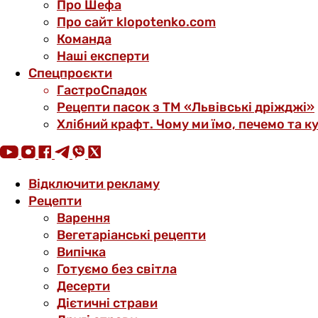
Про Шефа
Про сайт klopotenko.com
Команда
Наші експерти
Спецпроєкти
ГастроСпадок
Рецепти пасок з ТМ «Львівські дріжджі»
Хлібний крафт. Чому ми їмо, печемо та к
Відключити рекламу
Рецепти
Варення
Вегетаріанські рецепти
Випічка
Готуємо без світла
Десерти
Дієтичні страви