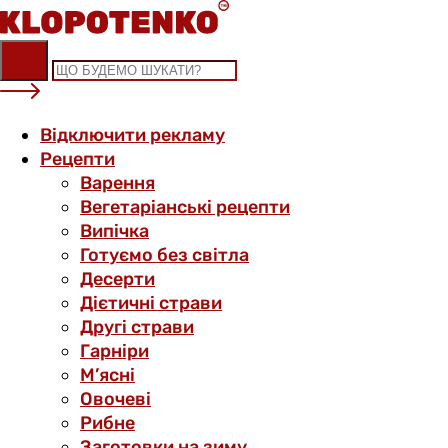
Skip
to
content
Відключити рекламу
Рецепти
Варення
Вегетаріанські рецепти
Випічка
Готуємо без світла
Десерти
Дієтичні страви
Другі страви
Гарніри
М’ясні
Овочеві
Рибне
Заготовки на зиму