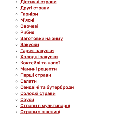
Дієтичні страви
Другі страви
Гарніри
М’ясні
Овочеві
Рибне
Заготовки на зиму
Закуски
Гарячі закуски
Холодні закуски
Коктейлі та напої
Мамині рецепти
Перші страви
Салати
Сендвічі та бутерброди
Солодкі страви
Соуси
Страви в мультиварці
Страви з пшениці