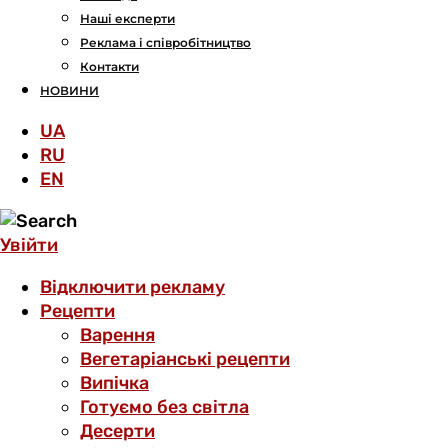
Наші експерти
Реклама і співробітництво
Контакти
НОВИНИ
UA
RU
EN
Увійти
Відключити рекламу
Рецепти
Варення
Вегетаріанські рецепти
Випічка
Готуємо без світла
Десерти