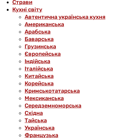
Страви
Кухні світу
Автентична українська кухня
Американська
Арабська
Баварська
Грузинська
Європейська
Індійська
Італійська
Китайська
Корейська
Кримськотатарська
Мексиканська
Середземноморська
Східна
Тайська
Українська
Французька