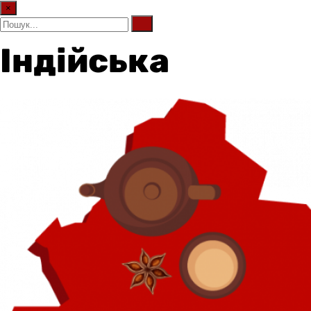
×
Індійська