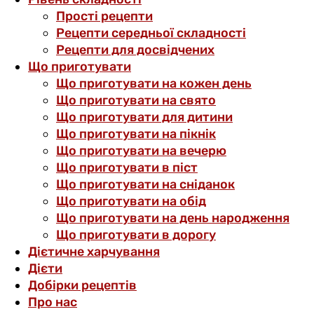
Прості рецепти
Рецепти середньої складності
Рецепти для досвідчених
Що приготувати
Що приготувати на кожен день
Що приготувати на свято
Що приготувати для дитини
Що приготувати на пікнік
Що приготувати на вечерю
Що приготувати в піст
Що приготувати на сніданок
Що приготувати на обід
Що приготувати на день народження
Що приготувати в дорогу
Дієтичне харчування
Дієти
Добірки рецептів
Про нас