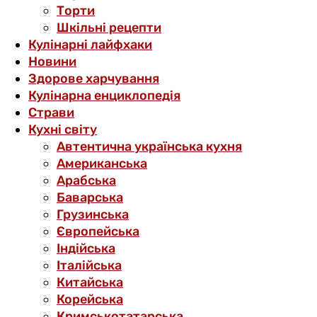
Торти
Шкільні рецепти
Кулінарні лайфхаки
Новини
Здорове харчування
Кулінарна енциклопедія
Страви
Кухні світу
Автентична українська кухня
Американська
Арабська
Баварська
Грузинська
Європейська
Індійська
Італійська
Китайська
Корейська
Кримськотатарська