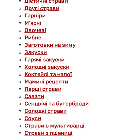
Дієтичні страви
Другі страви
Гарніри
М’ясні
Овочеві
Рибне
Заготовки на зиму
Закуски
Гарячі закуски
Холодні закуски
Коктейлі та напої
Мамині рецепти
Перші страви
Салати
Сендвічі та бутерброди
Солодкі страви
Соуси
Страви в мультиварці
Страви з пшениці