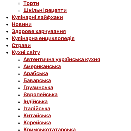
Торти
Шкільні рецепти
Кулінарні лайфхаки
Новини
Здорове харчування
Кулінарна енциклопедія
Страви
Кухні світу
Автентична українська кухня
Американська
Арабська
Баварська
Грузинська
Європейська
Індійська
Італійська
Китайська
Корейська
Кримськотатарська