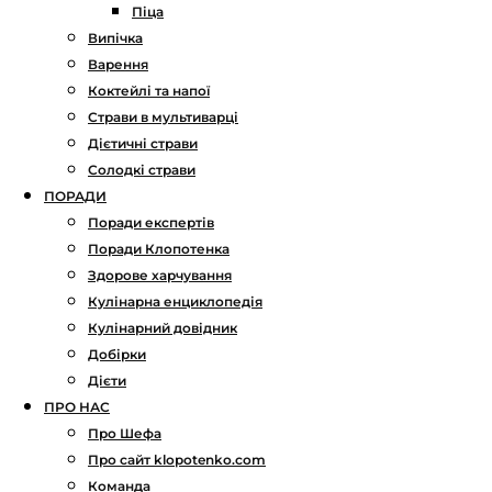
Піца
Випічка
Варення
Коктейлі та напої
Страви в мультиварці
Дієтичні страви
Солодкі страви
ПОРАДИ
Поради експертів
Поради Клопотенка
Здорове харчування
Кулінарна енциклопедія
Кулінарний довідник
Добірки
Дієти
ПРО НАС
Про Шефа
Про сайт klopotenko.com
Команда