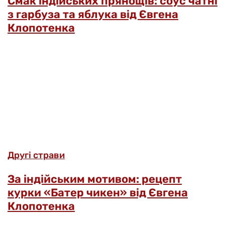
Смак індійських прянощів: соус чатні
з гарбуза та яблука від Євгена
Клопотенка
Другі страви
За індійським мотивом: рецепт
курки «Батер чикен» від Євгена
Клопотенка