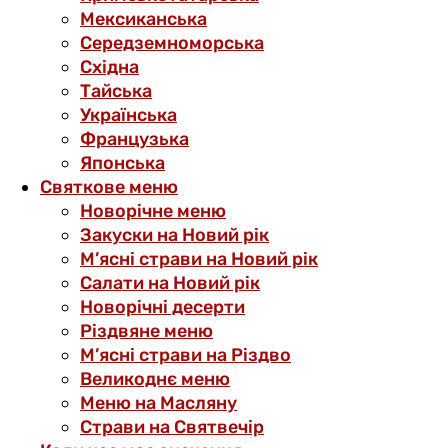
Мексиканська
Середземноморська
Східна
Тайська
Українська
Французька
Японська
Святкове меню
Новорічне меню
Закуски на Новий рік
М’ясні страви на Новий рік
Салати на Новий рік
Новорічні десерти
Різдвяне меню
М’ясні страви на Різдво
Великоднє меню
Меню на Масляну
Страви на Святвечір