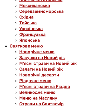
Мексиканська
Середземноморська
Східна
Тайська
Українська
Французька
Японська
Святкове меню
Новорічне меню
Закуски на Новий рік
М’ясні страви на Новий рік
Салати на Новий рік
Новорічні десерти
Різдвяне меню
М’ясні страви на Різдво
Великоднє меню
Меню на Масляну
Страви на Святвечір