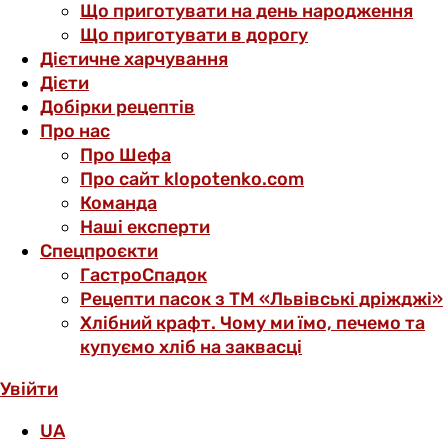
Що приготувати на день народження
Що приготувати в дорогу
Дієтичне харчування
Дієти
Добірки рецептів
Про нас
Про Шефа
Про сайт klopotenko.com
Команда
Наші експерти
Спецпроєкти
ГастроСпадок
Рецепти пасок з ТМ «Львівські дріжджі»
Хлібний крафт. Чому ми їмо, печемо та
купуємо хліб на заквасці
Увійти
UA