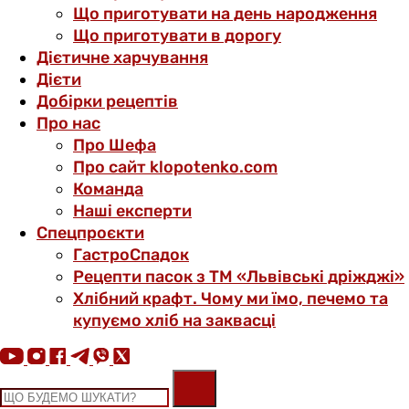
Що приготувати на день народження
Що приготувати в дорогу
Дієтичне харчування
Дієти
Добірки рецептів
Про нас
Про Шефа
Про сайт klopotenko.com
Команда
Наші експерти
Спецпроєкти
ГастроСпадок
Рецепти пасок з ТМ «Львівські дріжджі»
Хлібний крафт. Чому ми їмо, печемо та
купуємо хліб на заквасці