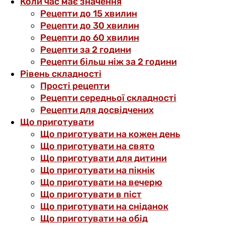
Коли час має значення
Рецепти до 15 хвилин
Рецепти до 30 хвилин
Рецепти до 60 хвилин
Рецепти за 2 години
Рецепти більш ніж за 2 години
Рівень складності
Прості рецепти
Рецепти середньої складності
Рецепти для досвідчених
Що приготувати
Що приготувати на кожен день
Що приготувати на свято
Що приготувати для дитини
Що приготувати на пікнік
Що приготувати на вечерю
Що приготувати в піст
Що приготувати на сніданок
Що приготувати на обід