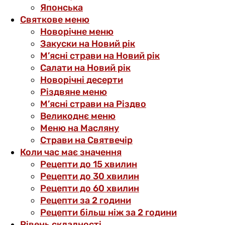
Японська
Святкове меню
Новорічне меню
Закуски на Новий рік
М’ясні страви на Новий рік
Салати на Новий рік
Новорічні десерти
Різдвяне меню
М’ясні страви на Різдво
Великоднє меню
Меню на Масляну
Страви на Святвечір
Коли час має значення
Рецепти до 15 хвилин
Рецепти до 30 хвилин
Рецепти до 60 хвилин
Рецепти за 2 години
Рецепти більш ніж за 2 години
Рівень складності