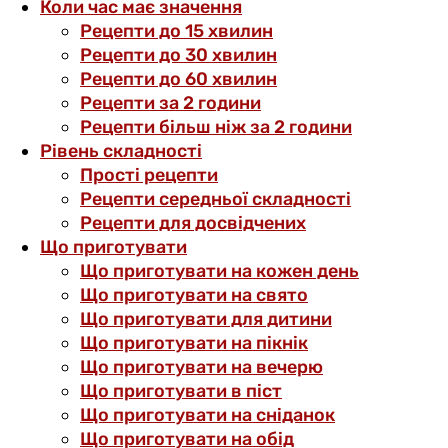
Коли час має значення
Рецепти до 15 хвилин
Рецепти до 30 хвилин
Рецепти до 60 хвилин
Рецепти за 2 години
Рецепти більш ніж за 2 години
Рівень складності
Прості рецепти
Рецепти середньої складності
Рецепти для досвідчених
Що приготувати
Що приготувати на кожен день
Що приготувати на свято
Що приготувати для дитини
Що приготувати на пікнік
Що приготувати на вечерю
Що приготувати в піст
Що приготувати на сніданок
Що приготувати на обід