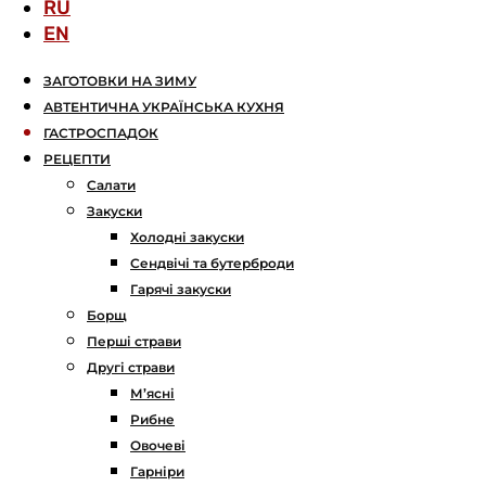
RU
EN
ЗАГОТОВКИ НА ЗИМУ
АВТЕНТИЧНА УКРАЇНСЬКА КУХНЯ
ГАСТРОСПАДОК
РЕЦЕПТИ
Салати
Закуски
Холодні закуски
Сендвічі та бутерброди
Гарячі закуски
Борщ
Перші страви
Другі страви
М’ясні
Рибне
Овочеві
Гарніри