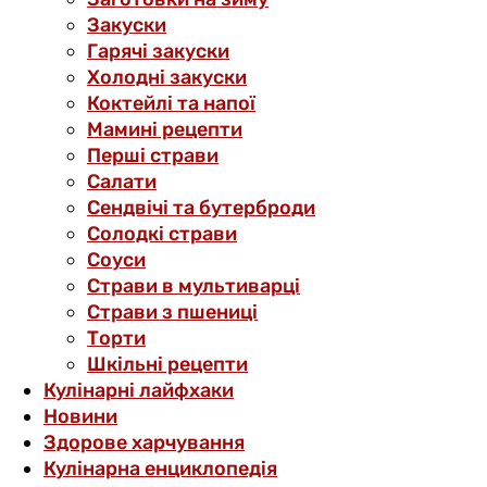
Закуски
Гарячі закуски
Холодні закуски
Коктейлі та напої
Мамині рецепти
Перші страви
Салати
Сендвічі та бутерброди
Солодкі страви
Соуси
Страви в мультиварці
Страви з пшениці
Торти
Шкільні рецепти
Кулінарні лайфхаки
Новини
Здорове харчування
Кулінарна енциклопедія