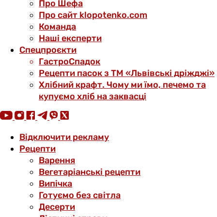
Про Шефа
Про сайт klopotenko.com
Команда
Наші експерти
Спецпроєкти
ГастроСпадок
Рецепти пасок з ТМ «Львівські дріжджі»
Хлібний крафт. Чому ми їмо, печемо та
купуємо хліб на заквасці
Відключити рекламу
Рецепти
Варення
Вегетаріанські рецепти
Випічка
Готуємо без світла
Десерти