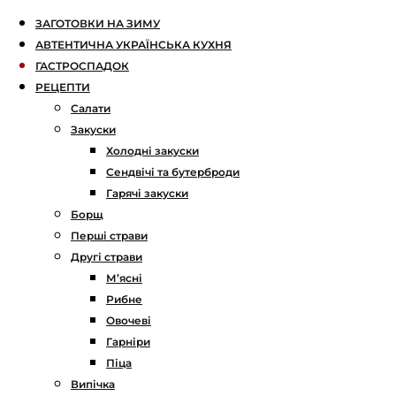
ЗАГОТОВКИ НА ЗИМУ
АВТЕНТИЧНА УКРАЇНСЬКА КУХНЯ
ГАСТРОСПАДОК
РЕЦЕПТИ
Салати
Закуски
Холодні закуски
Сендвічі та бутерброди
Гарячі закуски
Борщ
Перші страви
Другі страви
М’ясні
Рибне
Овочеві
Гарніри
Піца
Випічка