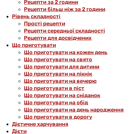
Рецепти за 2 години
Рецепти більш ніж за 2 години
Рівень складності
Прості рецепти
Рецепти середньої складності
Рецепти для досвідчених
Що приготувати
Що приготувати на кожен день
Що приготувати на свято
Що приготувати для дитини
Що приготувати на пікнік
Що приготувати на вечерю
Що приготувати в піст
Що приготувати на сніданок
Що приготувати на обід
Що приготувати на день народження
Що приготувати в дорогу
Дієтичне харчування
Дієти