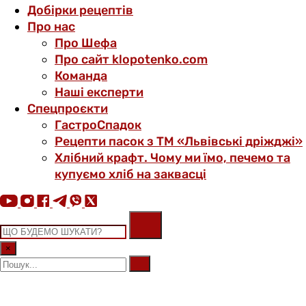
Добірки рецептів
Про нас
Про Шефа
Про сайт klopotenko.com
Команда
Наші експерти
Спецпроєкти
ГастроСпадок
Рецепти пасок з ТМ «Львівські дріжджі»
Хлібний крафт. Чому ми їмо, печемо та
купуємо хліб на заквасці
×