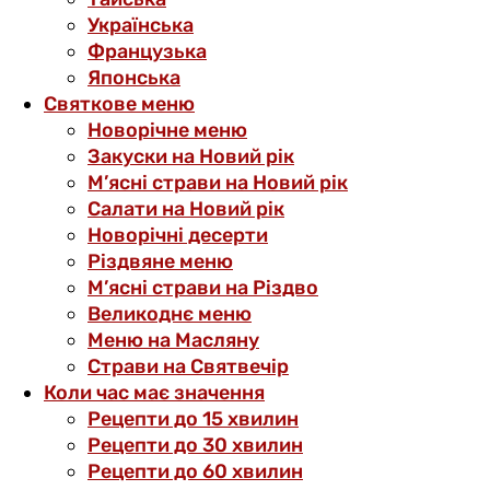
Українська
Французька
Японська
Святкове меню
Новорічне меню
Закуски на Новий рік
М’ясні страви на Новий рік
Салати на Новий рік
Новорічні десерти
Різдвяне меню
М’ясні страви на Різдво
Великоднє меню
Меню на Масляну
Страви на Святвечір
Коли час має значення
Рецепти до 15 хвилин
Рецепти до 30 хвилин
Рецепти до 60 хвилин