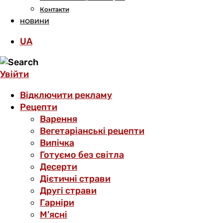
Контакти
НОВИНИ
UA
Увійти
Відключити рекламу
Рецепти
Варення
Вегетаріанські рецепти
Випічка
Готуємо без світла
Десерти
Дієтичні страви
Другі страви
Гарніри
М’ясні