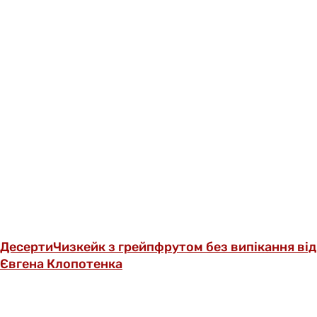
Десерти
Чизкейк з грейпфрутом без випікання від
Євгена Клопотенка