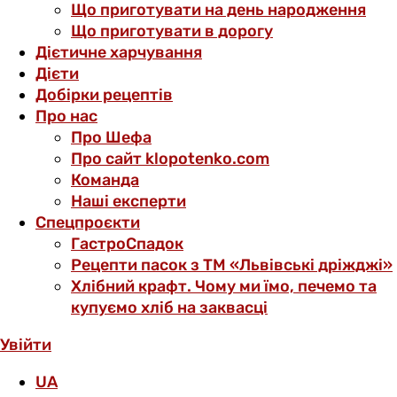
Що приготувати на день народження
Що приготувати в дорогу
Дієтичне харчування
Дієти
Добірки рецептів
Про нас
Про Шефа
Про сайт klopotenko.com
Команда
Наші експерти
Спецпроєкти
ГастроСпадок
Рецепти пасок з ТМ «Львівські дріжджі»
Хлібний крафт. Чому ми їмо, печемо та
купуємо хліб на заквасці
Увійти
UA