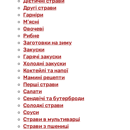
Дієтичні страви
Другі страви
Гарніри
М’ясні
Овочеві
Рибне
Заготовки на зиму
Закуски
Гарячі закуски
Холодні закуски
Коктейлі та напої
Мамині рецепти
Перші страви
Салати
Сендвічі та бутерброди
Солодкі страви
Соуси
Страви в мультиварці
Страви з пшениці