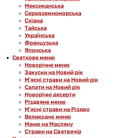
Мексиканська
Середземноморська
Східна
Тайська
Українська
Французька
Японська
Святкове меню
Новорічне меню
Закуски на Новий рік
М’ясні страви на Новий рік
Салати на Новий рік
Новорічні десерти
Різдвяне меню
М’ясні страви на Різдво
Великоднє меню
Меню на Масляну
Страви на Святвечір