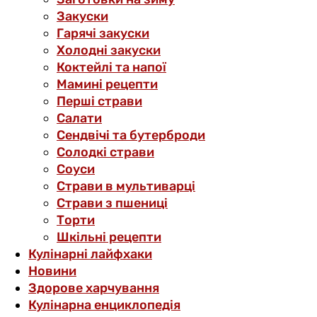
Закуски
Гарячі закуски
Холодні закуски
Коктейлі та напої
Мамині рецепти
Перші страви
Салати
Сендвічі та бутерброди
Солодкі страви
Соуси
Страви в мультиварці
Страви з пшениці
Торти
Шкільні рецепти
Кулінарні лайфхаки
Новини
Здорове харчування
Кулінарна енциклопедія