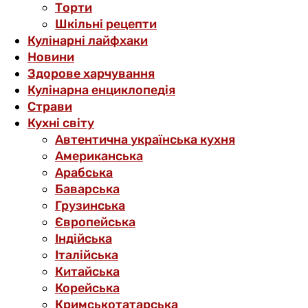
Торти
Шкільні рецепти
Кулінарні лайфхаки
Новини
Здорове харчування
Кулінарна енциклопедія
Страви
Кухні світу
Автентична українська кухня
Американська
Арабська
Баварська
Грузинська
Європейська
Індійська
Італійська
Китайська
Корейська
Кримськотатарська