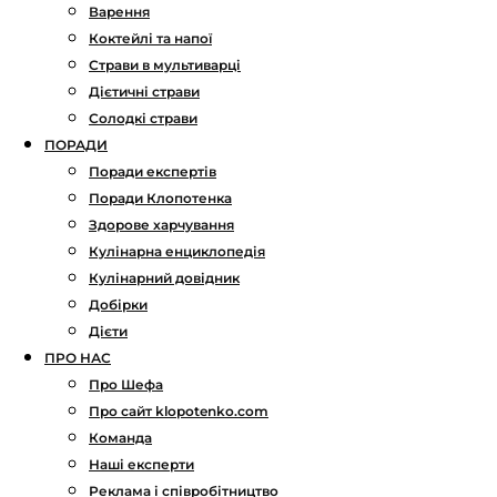
Варення
Коктейлі та напої
Страви в мультиварці
Дієтичні страви
Солодкі страви
ПОРАДИ
Поради експертів
Поради Клопотенка
Здорове харчування
Кулінарна енциклопедія
Кулінарний довідник
Добірки
Дієти
ПРО НАС
Про Шефа
Про сайт klopotenko.com
Команда
Наші експерти
Реклама і співробітництво