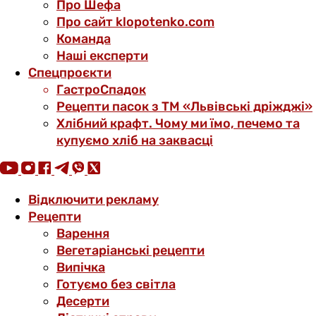
Про Шефа
Про сайт klopotenko.com
Команда
Наші експерти
Спецпроєкти
ГастроСпадок
Рецепти пасок з ТМ «Львівські дріжджі»
Хлібний крафт. Чому ми їмо, печемо та
купуємо хліб на заквасці
Відключити рекламу
Рецепти
Варення
Вегетаріанські рецепти
Випічка
Готуємо без світла
Десерти