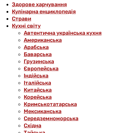
Здорове харчування
Кулінарна енциклопедія
Страви
Кухні світу
Автентична українська кухня
Американська
Арабська
Баварська
Грузинська
Європейська
Індійська
Італійська
Китайська
Корейська
Кримськотатарська
Мексиканська
Середземноморська
Східна
Тайська