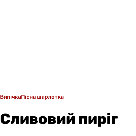
Випічка
Пісна шарлотка
Сливовий пиріг