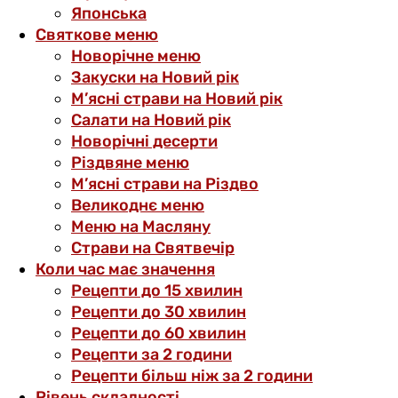
Японська
Святкове меню
Новорічне меню
Закуски на Новий рік
М’ясні страви на Новий рік
Салати на Новий рік
Новорічні десерти
Різдвяне меню
М’ясні страви на Різдво
Великоднє меню
Меню на Масляну
Страви на Святвечір
Коли час має значення
Рецепти до 15 хвилин
Рецепти до 30 хвилин
Рецепти до 60 хвилин
Рецепти за 2 години
Рецепти більш ніж за 2 години
Рівень складності