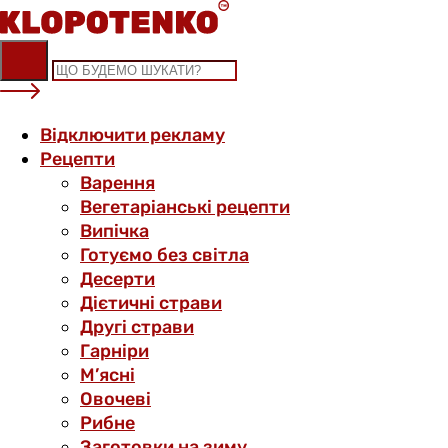
Skip
to
content
Відключити рекламу
Рецепти
Варення
Вегетаріанські рецепти
Випічка
Готуємо без світла
Десерти
Дієтичні страви
Другі страви
Гарніри
М’ясні
Овочеві
Рибне
Заготовки на зиму