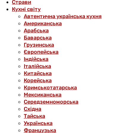
Страви
Кухні світу
Автентична українська кухня
Американська
Арабська
Баварська
Грузинська
Європейська
Індійська
Італійська
Китайська
Корейська
Кримськотатарська
Мексиканська
Середземноморська
Східна
Тайська
Українська
Французька