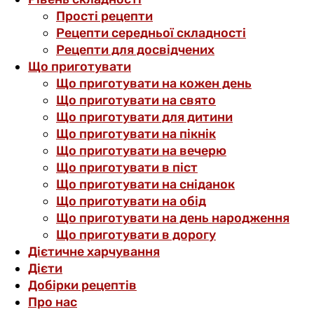
Прості рецепти
Рецепти середньої складності
Рецепти для досвідчених
Що приготувати
Що приготувати на кожен день
Що приготувати на свято
Що приготувати для дитини
Що приготувати на пікнік
Що приготувати на вечерю
Що приготувати в піст
Що приготувати на сніданок
Що приготувати на обід
Що приготувати на день народження
Що приготувати в дорогу
Дієтичне харчування
Дієти
Добірки рецептів
Про нас