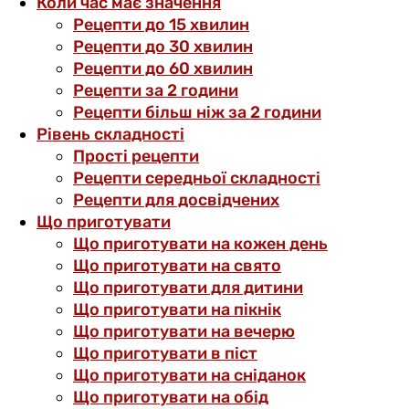
Коли час має значення
Рецепти до 15 хвилин
Рецепти до 30 хвилин
Рецепти до 60 хвилин
Рецепти за 2 години
Рецепти більш ніж за 2 години
Рівень складності
Прості рецепти
Рецепти середньої складності
Рецепти для досвідчених
Що приготувати
Що приготувати на кожен день
Що приготувати на свято
Що приготувати для дитини
Що приготувати на пікнік
Що приготувати на вечерю
Що приготувати в піст
Що приготувати на сніданок
Що приготувати на обід