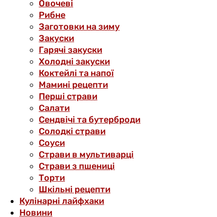
Овочеві
Рибне
Заготовки на зиму
Закуски
Гарячі закуски
Холодні закуски
Коктейлі та напої
Мамині рецепти
Перші страви
Салати
Сендвічі та бутерброди
Солодкі страви
Соуси
Страви в мультиварці
Страви з пшениці
Торти
Шкільні рецепти
Кулінарні лайфхаки
Новини