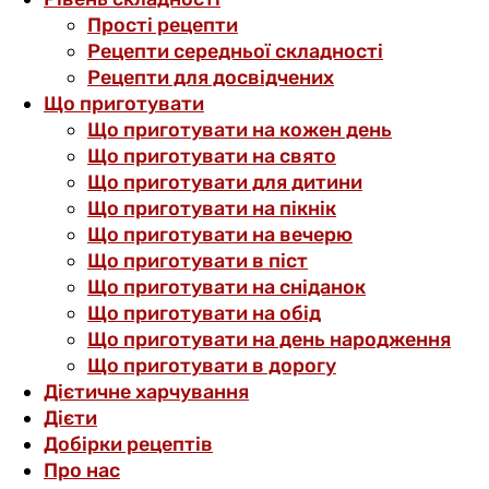
Прості рецепти
Рецепти середньої складності
Рецепти для досвідчених
Що приготувати
Що приготувати на кожен день
Що приготувати на свято
Що приготувати для дитини
Що приготувати на пікнік
Що приготувати на вечерю
Що приготувати в піст
Що приготувати на сніданок
Що приготувати на обід
Що приготувати на день народження
Що приготувати в дорогу
Дієтичне харчування
Дієти
Добірки рецептів
Про нас