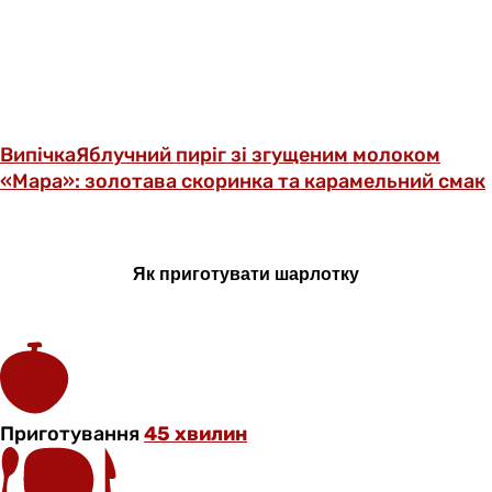
Випічка
Яблучний пиріг зі згущеним молоком
«Мара»: золотава скоринка та карамельний смак
Як приготувати шарлотку
Приготування
45 хвилин