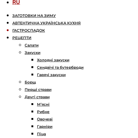
RU
ЗАГОТОВКИ НА ЗИМУ
АВТЕНТИЧНА УКРАЇНСЬКА КУХНЯ
ГАСТРОСПАДОК
РЕЦЕПТИ
Салати
Закуски
Холодні закуски
Сендвічі та бутерброди
Гарячі закуски
Борщ
Перші страви
Другі страви
М’ясні
Рибне
Овочеві
Гарніри
Піца