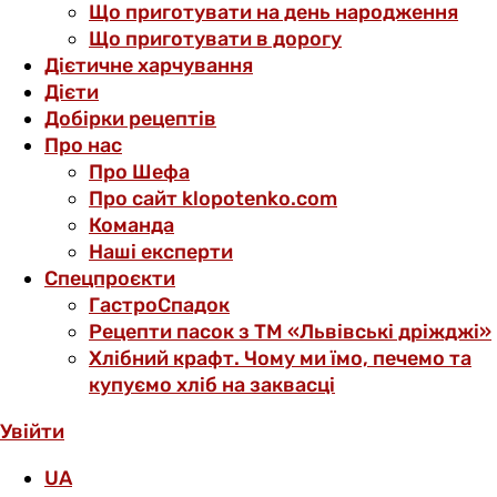
Що приготувати на день народження
Що приготувати в дорогу
Дієтичне харчування
Дієти
Добірки рецептів
Про нас
Про Шефа
Про сайт klopotenko.com
Команда
Наші експерти
Спецпроєкти
ГастроСпадок
Рецепти пасок з ТМ «Львівські дріжджі»
Хлібний крафт. Чому ми їмо, печемо та
купуємо хліб на заквасці
Увійти
UA