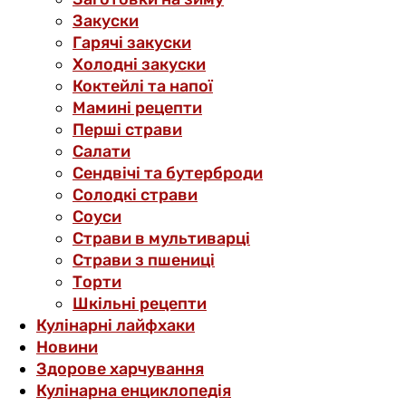
Закуски
Гарячі закуски
Холодні закуски
Коктейлі та напої
Мамині рецепти
Перші страви
Салати
Сендвічі та бутерброди
Солодкі страви
Соуси
Страви в мультиварці
Страви з пшениці
Торти
Шкільні рецепти
Кулінарні лайфхаки
Новини
Здорове харчування
Кулінарна енциклопедія