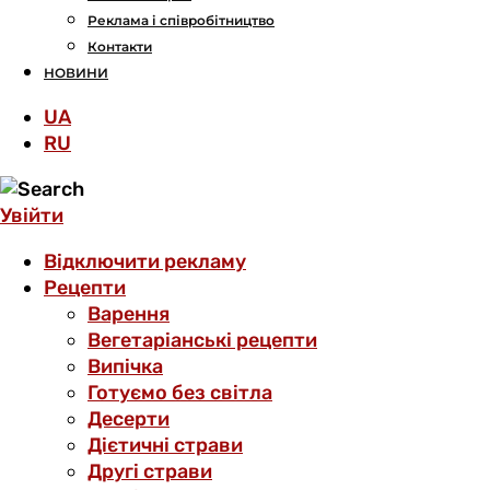
Реклама і співробітництво
Контакти
НОВИНИ
UA
RU
Увійти
Відключити рекламу
Рецепти
Варення
Вегетаріанські рецепти
Випічка
Готуємо без світла
Десерти
Дієтичні страви
Другі страви