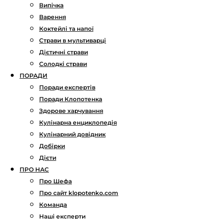
Випічка
Варення
Коктейлі та напої
Страви в мультиварці
Дієтичні страви
Солодкі страви
ПОРАДИ
Поради експертів
Поради Клопотенка
Здорове харчування
Кулінарна енциклопедія
Кулінарний довідник
Добірки
Дієти
ПРО НАС
Про Шефа
Про сайт klopotenko.com
Команда
Наші експерти