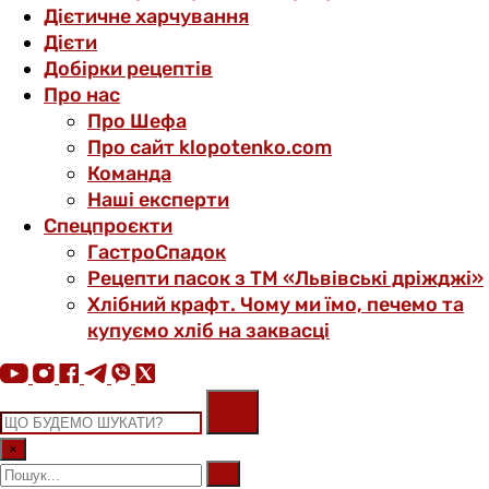
Дієтичне харчування
Дієти
Добірки рецептів
Про нас
Про Шефа
Про сайт klopotenko.com
Команда
Наші експерти
Спецпроєкти
ГастроСпадок
Рецепти пасок з ТМ «Львівські дріжджі»
Хлібний крафт. Чому ми їмо, печемо та
купуємо хліб на заквасці
×