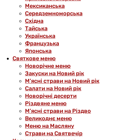
Мексиканська
Середземноморська
Східна
Тайська
Українська
Французька
Японська
Святкове меню
Новорічне меню
Закуски на Новий рік
М’ясні страви на Новий рік
Салати на Новий рік
Новорічні десерти
Різдвяне меню
М’ясні страви на Різдво
Великоднє меню
Меню на Масляну
Страви на Святвечір