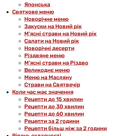
Японська
Святкове меню
Новорічне меню
Закуски на Новий рік
М’ясні страви на Новий рік
Салати на Новий рік
Новорічні десерти
Різдвяне меню
М’ясні страви на Різдво
Великоднє меню
Меню на Масляну
Страви на Святвечір
Коли час має значення
Рецепти до 15 хвилин
Рецепти до 30 хвилин
Рецепти до 60 хвилин
Рецепти за 2 години
Рецепти більш ніж за 2 години
Рівень складності