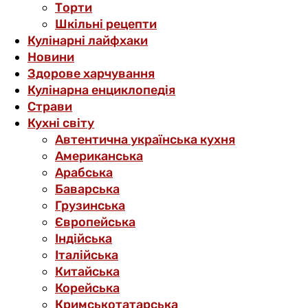
Торти
Шкільні рецепти
Кулінарні лайфхаки
Новини
Здорове харчування
Кулінарна енциклопедія
Страви
Кухні світу
Автентична українська кухня
Американська
Арабська
Баварська
Грузинська
Європейська
Індійська
Італійська
Китайська
Корейська
Кримськотатарська