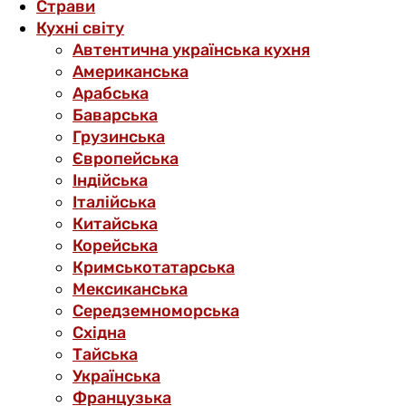
Страви
Кухні світу
Автентична українська кухня
Американська
Арабська
Баварська
Грузинська
Європейська
Індійська
Італійська
Китайська
Корейська
Кримськотатарська
Мексиканська
Середземноморська
Східна
Тайська
Українська
Французька