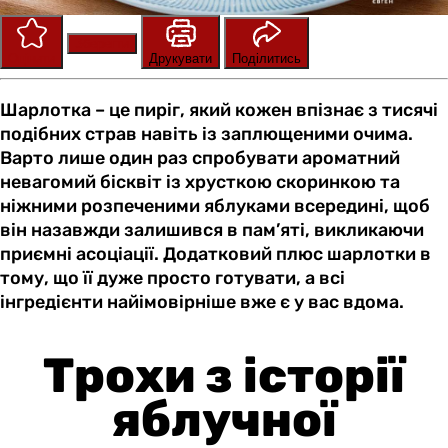
Зберегти
Оцінити
Друкувати
Поділитись
Шарлотка – це пиріг, який кожен впізнає з тисячі
подібних страв навіть із заплющеними очима.
Варто лише один раз спробувати ароматний
невагомий бісквіт із хрусткою скоринкою та
ніжними розпеченими яблуками всередині, щоб
він назавжди залишився в пам’яті, викликаючи
приємні асоціації. Додатковий плюс шарлотки в
тому, що її дуже просто готувати, а всі
інгредієнти найімовірніше вже є у вас вдома.
Трохи з історії
яблучної