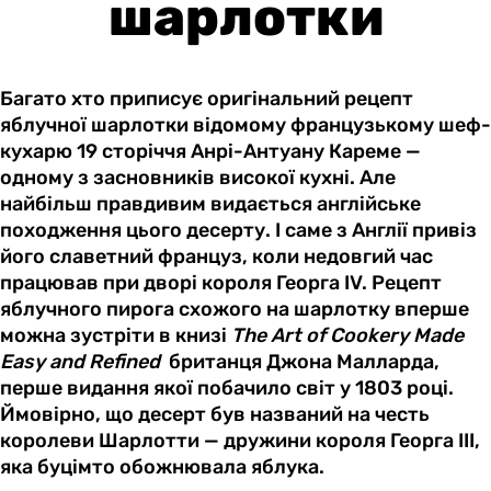
шарлотки
Багато хто приписує оригінальний рецепт
яблучної шарлотки відомому французькому шеф-
кухарю 19 сторіччя Анрі-Антуану Кареме —
одному з засновників високої кухні. Але
найбільш правдивим видається англійське
походження цього десерту. І саме з Англії привіз
його славетний француз, коли недовгий час
працював при дворі короля Георга IV. Рецепт
яблучного пирога схожого на шарлотку вперше
можна зустріти в книзі
The Art of Cookery Made
Easy and Refined
британця Джона Малларда,
перше видання якої побачило світ у 1803 році.
Ймовірно, що десерт був названий на честь
королеви Шарлотти — дружини короля Георга III,
яка буцімто обожнювала яблука.