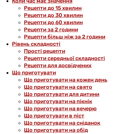
Коли час має значення
Рецепти до 15 хвилин
Рецепти до 30 хвилин
Рецепти до 60 хвилин
Рецепти за 2 години
Рецепти більш ніж за 2 години
Рівень складності
Прості рецепти
Рецепти середньої складності
Рецепти для досвідчених
Що приготувати
Що приготувати на кожен день
Що приготувати на свято
Що приготувати для дитини
Що приготувати на пікнік
Що приготувати на вечерю
Що приготувати в піст
Що приготувати на сніданок
Що приготувати на обід