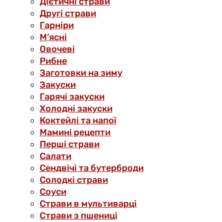
Дієтичні страви
Другі страви
Гарніри
М’ясні
Овочеві
Рибне
Заготовки на зиму
Закуски
Гарячі закуски
Холодні закуски
Коктейлі та напої
Мамині рецепти
Перші страви
Салати
Сендвічі та бутерброди
Солодкі страви
Соуси
Страви в мультиварці
Страви з пшениці