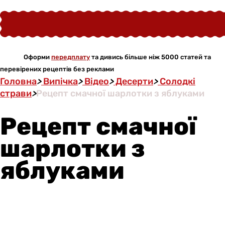
Оформи
передплату
та дивись більше ніж 5000 статей та
перевірених рецептів без реклами
Головна
>
Випічка
>
Відео
>
Десерти
>
Солодкі
страви
>
Рецепт смачної шарлотки з яблуками
Рецепт смачної
шарлотки з
яблуками