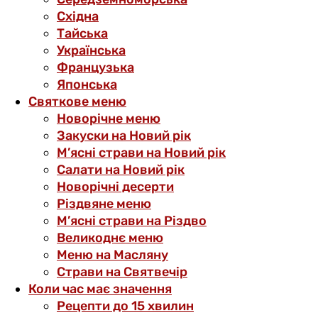
Східна
Тайська
Українська
Французька
Японська
Святкове меню
Новорічне меню
Закуски на Новий рік
М’ясні страви на Новий рік
Салати на Новий рік
Новорічні десерти
Різдвяне меню
М’ясні страви на Різдво
Великоднє меню
Меню на Масляну
Страви на Святвечір
Коли час має значення
Рецепти до 15 хвилин