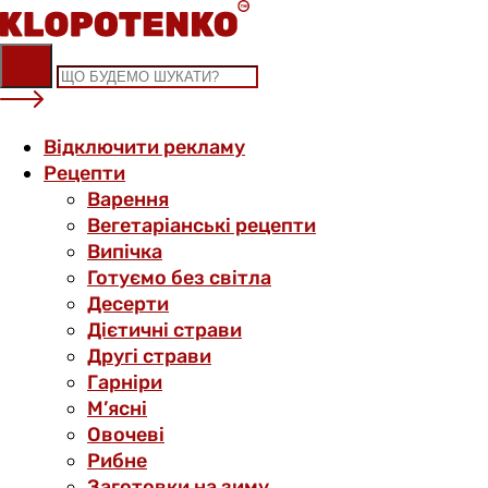
Skip
to
content
Відключити рекламу
Рецепти
Варення
Вегетаріанські рецепти
Випічка
Готуємо без світла
Десерти
Дієтичні страви
Другі страви
Гарніри
М’ясні
Овочеві
Рибне
Заготовки на зиму