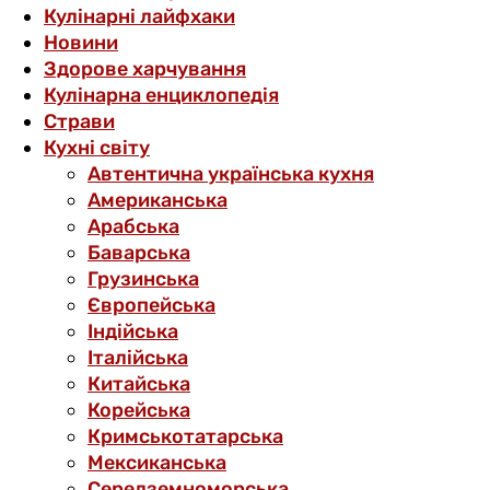
Кулінарні лайфхаки
Новини
Здорове харчування
Кулінарна енциклопедія
Страви
Кухні світу
Автентична українська кухня
Американська
Арабська
Баварська
Грузинська
Європейська
Індійська
Італійська
Китайська
Корейська
Кримськотатарська
Мексиканська
Середземноморська