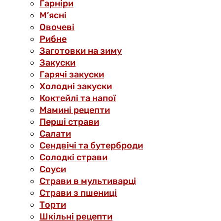
Гарніри
М’ясні
Овочеві
Рибне
Заготовки на зиму
Закуски
Гарячі закуски
Холодні закуски
Коктейлі та напої
Мамині рецепти
Перші страви
Салати
Сендвічі та бутерброди
Солодкі страви
Соуси
Страви в мультиварці
Страви з пшениці
Торти
Шкільні рецепти