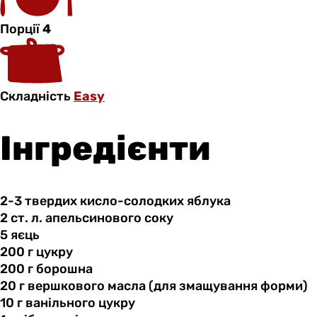
Порції
4
Складність
Easy
Інгредієнти
2-3 твердих
кисло-солодких
яблука
2 ст.
л.
апельсинового соку
5 яєць
200 г
цукру
200 г
борошна
20 г
вершкового
масла (для змащування форми)
10 г
ванільного
цукру