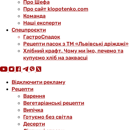
Про Шефа
Про сайт klopotenko.com
Команда
Наші експерти
Спецпроєкти
ГастроСпадок
Рецепти пасок з ТМ «Львівські дріжджі»
Хлібний крафт. Чому ми їмо, печемо та
купуємо хліб на заквасці
Відключити рекламу
Рецепти
Варення
Вегетаріанські рецепти
Випічка
Готуємо без світла
Десерти