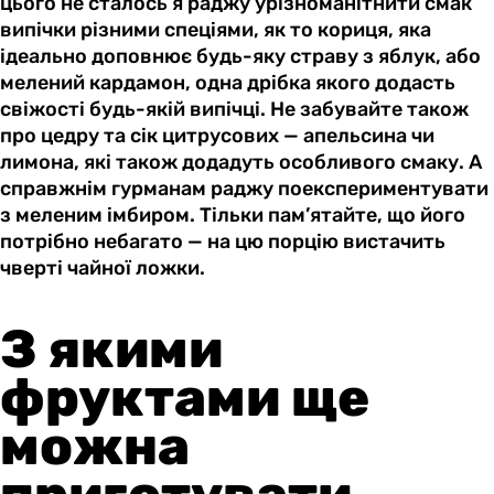
цього не сталось я раджу урізноманітнити смак
випічки різними спеціями, як то кориця, яка
ідеально доповнює будь-яку страву з яблук, або
мелений кардамон, одна дрібка якого додасть
свіжості будь-якій випічці. Не забувайте також
про цедру та сік цитрусових — апельсина чи
лимона, які також додадуть особливого смаку. А
справжнім гурманам раджу поекспериментувати
з меленим імбиром. Тільки пам’ятайте, що його
потрібно небагато — на цю порцію вистачить
чверті чайної ложки.
З якими
фруктами ще
можна