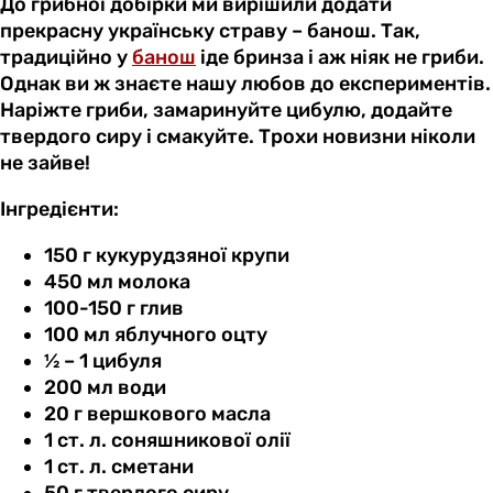
До грибної добірки ми вирішили додати
прекрасну українську страву – банош. Так,
традиційно у
банош
іде бринза і аж ніяк не гриби.
Однак ви ж знаєте нашу любов до експериментів.
Наріжте гриби, замаринуйте цибулю, додайте
твердого сиру і смакуйте. Трохи новизни ніколи
не зайве!
Інгредієнти:
150 г кукурудзяної крупи
450 мл молока
100-150 г глив
100 мл яблучного оцту
½ – 1 цибуля
200 мл води
20 г вершкового масла
1 ст. л. соняшникової олії
1 ст. л. сметани