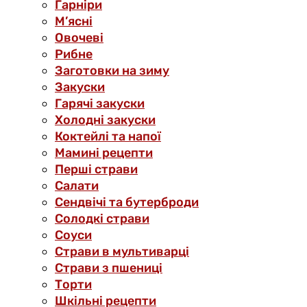
Гарніри
М’ясні
Овочеві
Рибне
Заготовки на зиму
Закуски
Гарячі закуски
Холодні закуски
Коктейлі та напої
Мамині рецепти
Перші страви
Салати
Сендвічі та бутерброди
Солодкі страви
Соуси
Страви в мультиварці
Страви з пшениці
Торти
Шкільні рецепти