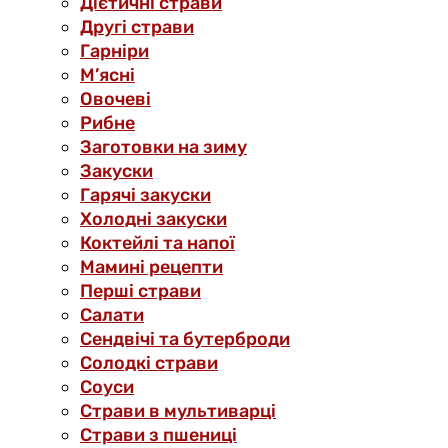
Дієтичні страви
Другі страви
Гарніри
М’ясні
Овочеві
Рибне
Заготовки на зиму
Закуски
Гарячі закуски
Холодні закуски
Коктейлі та напої
Мамині рецепти
Перші страви
Салати
Сендвічі та бутерброди
Солодкі страви
Соуси
Страви в мультиварці
Страви з пшениці