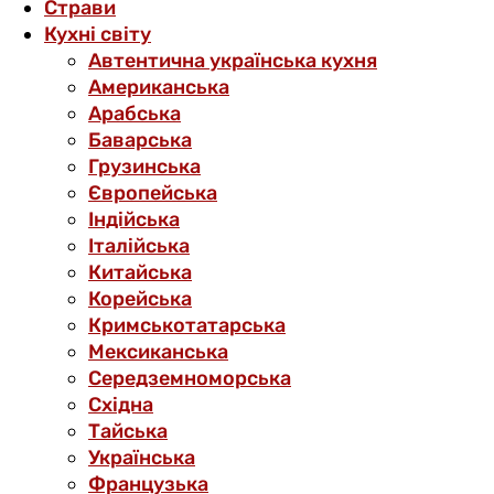
Страви
Кухні світу
Автентична українська кухня
Американська
Арабська
Баварська
Грузинська
Європейська
Індійська
Італійська
Китайська
Корейська
Кримськотатарська
Мексиканська
Середземноморська
Східна
Тайська
Українська
Французька