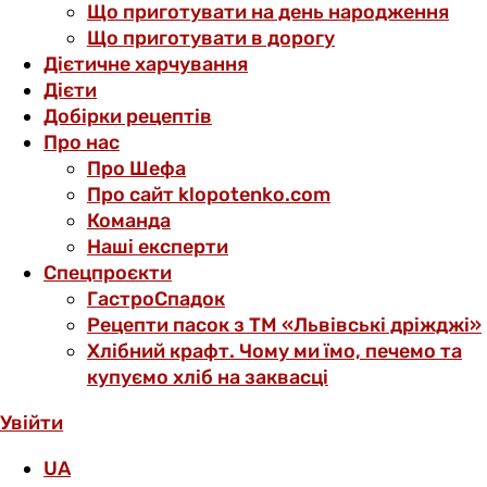
Що приготувати на день народження
Що приготувати в дорогу
Дієтичне харчування
Дієти
Добірки рецептів
Про нас
Про Шефа
Про сайт klopotenko.com
Команда
Наші експерти
Спецпроєкти
ГастроСпадок
Рецепти пасок з ТМ «Львівські дріжджі»
Хлібний крафт. Чому ми їмо, печемо та
купуємо хліб на заквасці
Увійти
UA