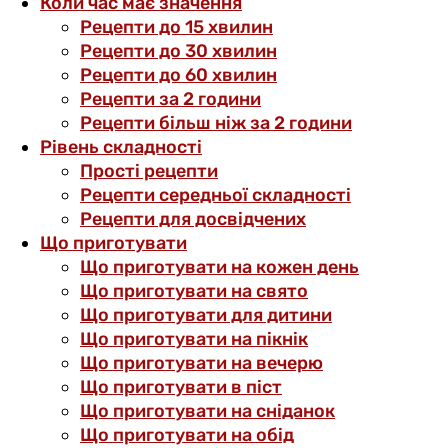
Коли час має значення
Рецепти до 15 хвилин
Рецепти до 30 хвилин
Рецепти до 60 хвилин
Рецепти за 2 години
Рецепти більш ніж за 2 години
Рівень складності
Прості рецепти
Рецепти середньої складності
Рецепти для досвідчених
Що приготувати
Що приготувати на кожен день
Що приготувати на свято
Що приготувати для дитини
Що приготувати на пікнік
Що приготувати на вечерю
Що приготувати в піст
Що приготувати на сніданок
Що приготувати на обід