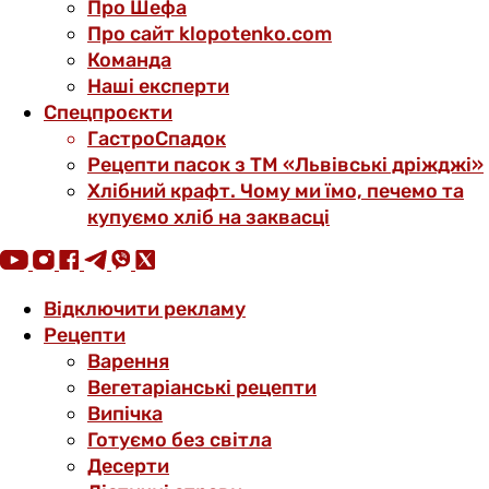
Про Шефа
Про сайт klopotenko.com
Команда
Наші експерти
Спецпроєкти
ГастроСпадок
Рецепти пасок з ТМ «Львівські дріжджі»
Хлібний крафт. Чому ми їмо, печемо та
купуємо хліб на заквасці
Відключити рекламу
Рецепти
Варення
Вегетаріанські рецепти
Випічка
Готуємо без світла
Десерти