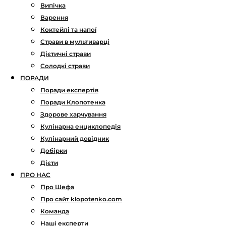
Випічка
Варення
Коктейлі та напої
Страви в мультиварці
Дієтичні страви
Солодкі страви
ПОРАДИ
Поради експертів
Поради Клопотенка
Здорове харчування
Кулінарна енциклопедія
Кулінарний довідник
Добірки
Дієти
ПРО НАС
Про Шефа
Про сайт klopotenko.com
Команда
Наші експерти