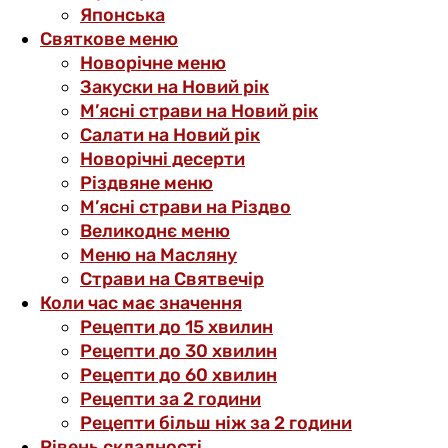
Японська
Святкове меню
Новорічне меню
Закуски на Новий рік
М’ясні страви на Новий рік
Салати на Новий рік
Новорічні десерти
Різдвяне меню
М’ясні страви на Різдво
Великоднє меню
Меню на Масляну
Страви на Святвечір
Коли час має значення
Рецепти до 15 хвилин
Рецепти до 30 хвилин
Рецепти до 60 хвилин
Рецепти за 2 години
Рецепти більш ніж за 2 години
Рівень складності