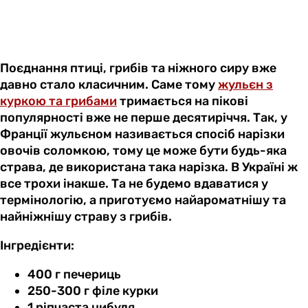
Поєднання птиці, грибів та ніжного сиру вже
давно стало класичним. Саме тому
жульєн з
куркою та грибами
тримається на пікові
популярності вже не перше десятиріччя. Так, у
Франції жульєном називається спосіб нарізки
овочів соломкою, тому це може бути будь-яка
страва, де використана така нарізка. В Україні ж
все трохи інакше. Та не будемо вдаватися у
термінологію, а приготуємо найароматнішу та
найніжнішу страву з грибів.
Інгредієнти:
400 г печериць
250-300 г філе курки
1 ріпчаста цибуля