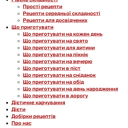
Прості рецепти
Рецепти середньої складності
Рецепти для досвідчених
Що приготувати
Що приготувати на кожен день
Що приготувати на свято
Що приготувати для дитини
Що приготувати на пікнік
Що приготувати на вечерю
Що приготувати в піст
Що приготувати на сніданок
Що приготувати на обід
Що приготувати на день народження
Що приготувати в дорогу
Дієтичне харчування
Дієти
Добірки рецептів
Про нас