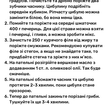
градусів. Почистьте та дрібно поріжте два
зубчики часнику. Цибулину подрібніть
середнім кубиком. Ріпчасту цибулю можна
замінити білою, бо вона менш їдка.
Помийте та поріжте на середні шматочки
400 г печериць. Для цієї страви можна взяти
і печериці, і гливи, а можна зробити мікс.
Зачистьте 250 г курячого філе від жиру та
поріжте смужками. Рекомендуємо купувати
філе зі стегон, а якщо не знайдете таке, то
придбайте стегна та зріжте з них м’ясо.
На пательні розігрійте вершкове масло з
додаванням 1 ст. л. оливкової олії. Так буде
смачніше.
На пательні обсмажте часник та цибулю
протягом 2-3 хвилин, поки цибуля стане
прозорою.
Тепер до пательні закиньте порізані гриби.
Тушкуйте їх ще 3-4 хвилини.