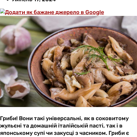
Гриби! Вони такі універсальні, як в соковитому
жульєні та домашній італійській пасті, так і в
японському супі чи закусці з часником. Гриби є