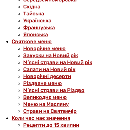
Східна
Тайська
Українська
Французька
Японська
Святкове меню
Новорічне меню
Закуски на Новий рік
М’ясні страви на Новий рік
Салати на Новий рік
Новорічні десерти
Різдвяне меню
М’ясні страви на Різдво
Великоднє меню
Меню на Масляну
Страви на Святвечір
Коли час має значення
Рецепти до 15 хвилин