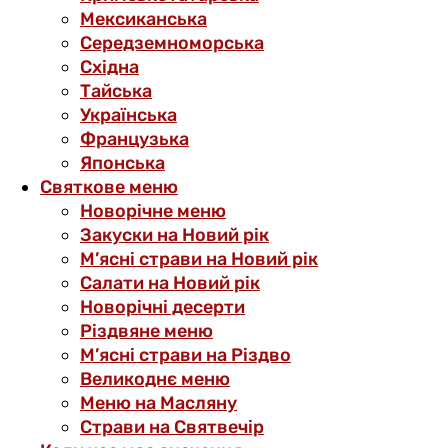
Мексиканська
Середземноморська
Східна
Тайська
Українська
Французька
Японська
Святкове меню
Новорічне меню
Закуски на Новий рік
М’ясні страви на Новий рік
Салати на Новий рік
Новорічні десерти
Різдвяне меню
М’ясні страви на Різдво
Великоднє меню
Меню на Масляну
Страви на Святвечір