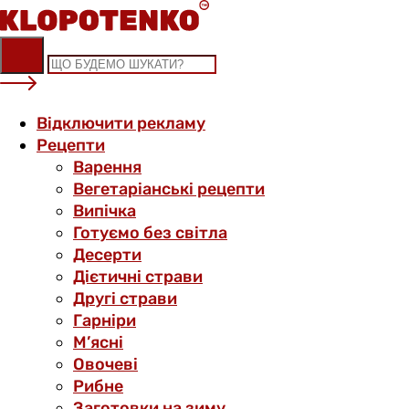
Skip
to
content
Відключити рекламу
Рецепти
Варення
Вегетаріанські рецепти
Випічка
Готуємо без світла
Десерти
Дієтичні страви
Другі страви
Гарніри
М’ясні
Овочеві
Рибне
Заготовки на зиму