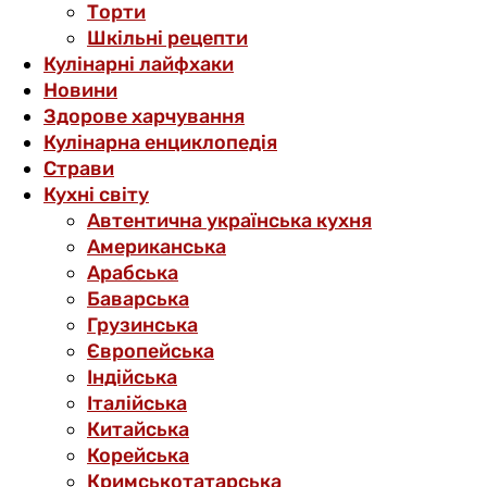
Торти
Шкільні рецепти
Кулінарні лайфхаки
Новини
Здорове харчування
Кулінарна енциклопедія
Страви
Кухні світу
Автентична українська кухня
Американська
Арабська
Баварська
Грузинська
Європейська
Індійська
Італійська
Китайська
Корейська
Кримськотатарська