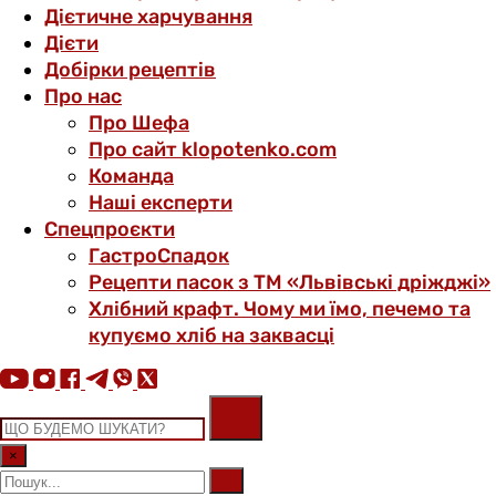
Дієтичне харчування
Дієти
Добірки рецептів
Про нас
Про Шефа
Про сайт klopotenko.com
Команда
Наші експерти
Спецпроєкти
ГастроСпадок
Рецепти пасок з ТМ «Львівські дріжджі»
Хлібний крафт. Чому ми їмо, печемо та
купуємо хліб на заквасці
×