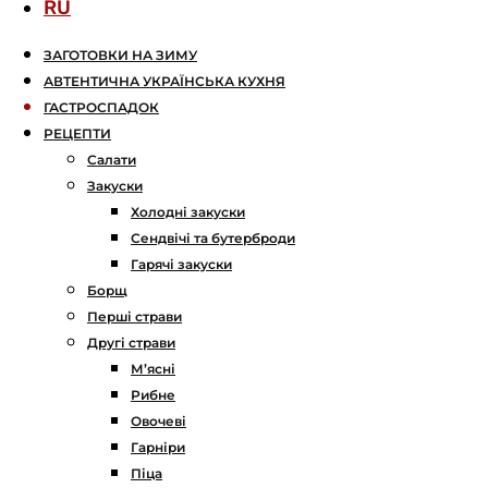
RU
ЗАГОТОВКИ НА ЗИМУ
АВТЕНТИЧНА УКРАЇНСЬКА КУХНЯ
ГАСТРОСПАДОК
РЕЦЕПТИ
Салати
Закуски
Холодні закуски
Сендвічі та бутерброди
Гарячі закуски
Борщ
Перші страви
Другі страви
М’ясні
Рибне
Овочеві
Гарніри
Піца