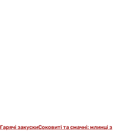
Гарячі закуски
Соковиті та смачні: млинці з