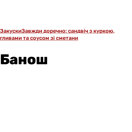
Закуски
Завжди доречно: сандвіч з куркою,
гливами та соусом зі сметани
Банош