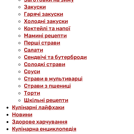
Закуски
Гарячі закуски
Холодні закуски
Коктейлі та напої
Мамині рецепти
Перші страви
Салати
Сендвічі та бутерброди
Солодкі страви
Соуси
Страви в мультиварці
Страви з пшениці
Торти
Шкільні рецепти
Кулінарні лайфхаки
Новини
Здорове харчування
Кулінарна енциклопедія