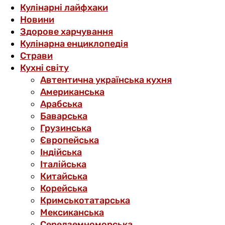
Кулінарні лайфхаки
Новини
Здорове харчування
Кулінарна енциклопедія
Страви
Кухні світу
Автентична українська кухня
Американська
Арабська
Баварська
Грузинська
Європейська
Індійська
Італійська
Китайська
Корейська
Кримськотатарська
Мексиканська
Середземноморська