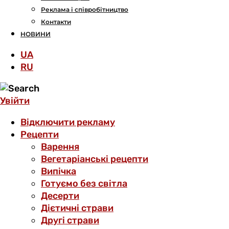
Реклама і співробітництво
Контакти
НОВИНИ
UA
RU
Увійти
Відключити рекламу
Рецепти
Варення
Вегетаріанські рецепти
Випічка
Готуємо без світла
Десерти
Дієтичні страви
Другі страви