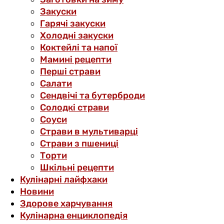
Закуски
Гарячі закуски
Холодні закуски
Коктейлі та напої
Мамині рецепти
Перші страви
Салати
Сендвічі та бутерброди
Солодкі страви
Соуси
Страви в мультиварці
Страви з пшениці
Торти
Шкільні рецепти
Кулінарні лайфхаки
Новини
Здорове харчування
Кулінарна енциклопедія