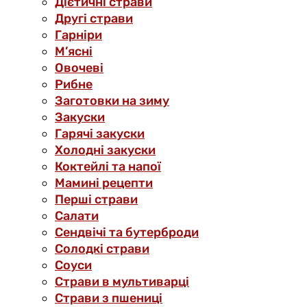
Дієтичні страви
Другі страви
Гарніри
М’ясні
Овочеві
Рибне
Заготовки на зиму
Закуски
Гарячі закуски
Холодні закуски
Коктейлі та напої
Мамині рецепти
Перші страви
Салати
Сендвічі та бутерброди
Солодкі страви
Соуси
Страви в мультиварці
Страви з пшениці