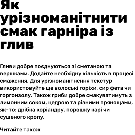
Як
урізноманітнити
смак гарніра із
глив
Гливи добре поєднуються зі сметаною та
вершками. Додайте необхідну кількість в процесі
смаження. Для урізноманітнення текстур
використовуйте ще волоські горіхи, сир фета чи
горгонзолу. Також гриби добре смакуватимуть з
лимонним соком, цедрою та різними прянощами,
як-то: дрібка коріандру, порошку карі чи
сушеного кропу.
Читайте також