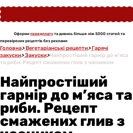
Оформи
передплату
та дивись більше ніж 5000 статей та
перевірених рецептів без реклами
Головна
>
Вегетаріанські рецепти
>
Гарячі
закуски
>
Закуски
>
Найпростіший гарнір до м’яса
та риби. Рецепт смажених глив з часником
Найпростіший
гарнір до м’яса та
риби. Рецепт
смажених глив з