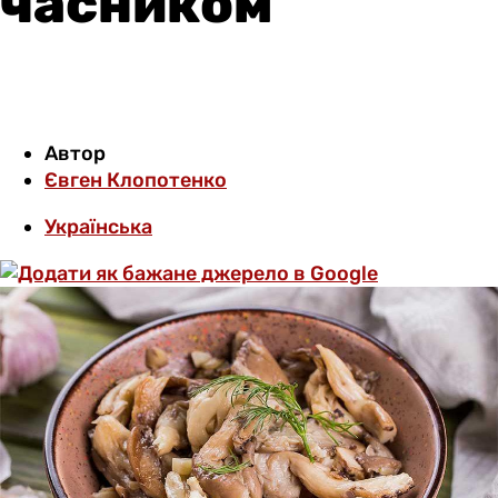
часником
Автор
Євген Клопотенко
Українська