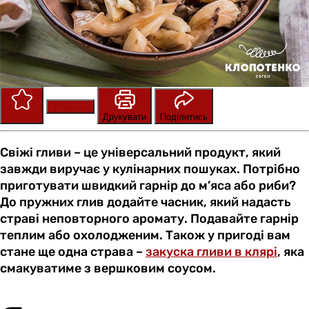
Зберегти
Оцінити
Друкувати
Поділитись
Свіжі гливи – це універсальний продукт, який
завжди виручає у кулінарних пошуках. Потрібно
приготувати швидкий гарнір до м’яса або риби?
До пружних глив додайте часник, який надасть
страві неповторного аромату. Подавайте гарнір
теплим або охолодженим. Також у пригоді вам
стане ще одна страва –
закуска гливи в клярі
, яка
смакуватиме з вершковим соусом.