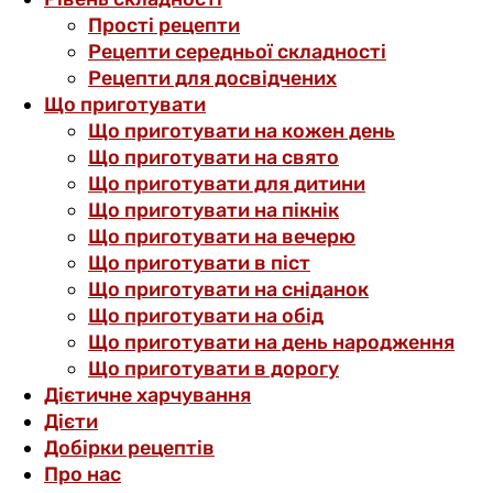
Прості рецепти
Рецепти середньої складності
Рецепти для досвідчених
Що приготувати
Що приготувати на кожен день
Що приготувати на свято
Що приготувати для дитини
Що приготувати на пікнік
Що приготувати на вечерю
Що приготувати в піст
Що приготувати на сніданок
Що приготувати на обід
Що приготувати на день народження
Що приготувати в дорогу
Дієтичне харчування
Дієти
Добірки рецептів
Про нас