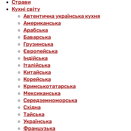
Страви
Кухні світу
Автентична українська кухня
Американська
Арабська
Баварська
Грузинська
Європейська
Індійська
Італійська
Китайська
Корейська
Кримськотатарська
Мексиканська
Середземноморська
Східна
Тайська
Українська
Французька