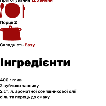
Приготування
12 хвилин
Порції
2
Складність
Easy
Інгредієнти
400 г
глив
2 зубчики
часнику
2 ст.
л.
ароматної соняшникової олії
сіль та
перець
до смаку