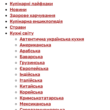
Кулінарні лайфхаки
Новини
Здорове харчування
Кулінарна енциклопедія
Страви
Кухні світу
Автентична українська кухня
Американська
Арабська
Баварська
Грузинська
Європейська
Індійська
Італійська
Китайська
Корейська
Кримськотатарська
Мексиканська
Середземноморська