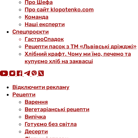
Про Шефа
Про сайт klopotenko.com
Команда
Наші експерти
Спецпроєкти
ГастроСпадок
Рецепти пасок з ТМ «Львівські дріжджі»
Хлібний крафт. Чому ми їмо, печемо та
купуємо хліб на заквасці
Відключити рекламу
Рецепти
Варення
Вегетаріанські рецепти
Випічка
Готуємо без світла
Десерти