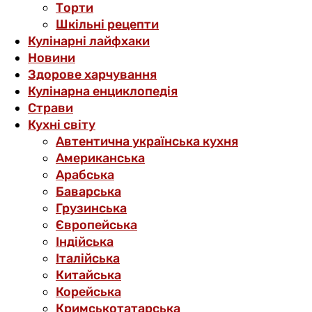
Торти
Шкільні рецепти
Кулінарні лайфхаки
Новини
Здорове харчування
Кулінарна енциклопедія
Страви
Кухні світу
Автентична українська кухня
Американська
Арабська
Баварська
Грузинська
Європейська
Індійська
Італійська
Китайська
Корейська
Кримськотатарська