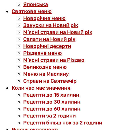
Японська
Святкове меню
Новорічне меню
Закуски на Новий рік
М’ясні страви на Новий рік
Салати на Новий рік
Новорічні десерти
Різдвяне меню
М’ясні страви на Різдво
Великоднє меню
Меню на Масляну
Страви на Святвечір
Коли час має значення
Рецепти до 15 хвилин
Рецепти до 30 хвилин
Рецепти до 60 хвилин
Рецепти за 2 години
Рецепти більш ніж за 2 години
Рівень складності