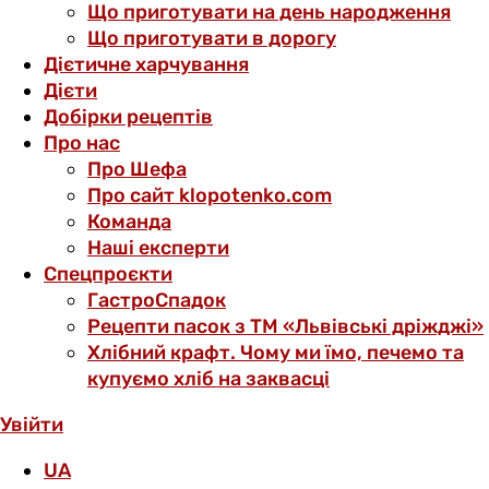
Що приготувати на день народження
Що приготувати в дорогу
Дієтичне харчування
Дієти
Добірки рецептів
Про нас
Про Шефа
Про сайт klopotenko.com
Команда
Наші експерти
Спецпроєкти
ГастроСпадок
Рецепти пасок з ТМ «Львівські дріжджі»
Хлібний крафт. Чому ми їмо, печемо та
купуємо хліб на заквасці
Увійти
UA