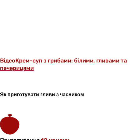
Відео
Крем-суп з грибами: білими, гливами та
печерицями
Як
приготувати
гливи
з
часником