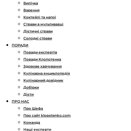
Випічка
Варення
Коктейлі та напої
Страви в мультиварці
Дієтичні страви
Солодкі страви
ПОРАДИ
Поради експертів
Поради Клопотенка
Здорове харчування
Кулінарна енциклопедія
Кулінарний довідник
Добірки
Дієти
ПРО НАС
Про Шефа
Про сайт klopotenko.com
Команда
Наші експерти