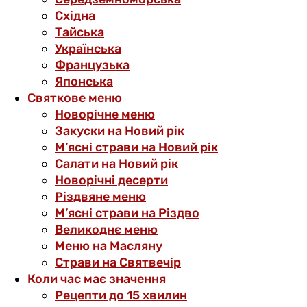
Східна
Тайська
Українська
Французька
Японська
Святкове меню
Новорічне меню
Закуски на Новий рік
М’ясні страви на Новий рік
Салати на Новий рік
Новорічні десерти
Різдвяне меню
М’ясні страви на Різдво
Великоднє меню
Меню на Масляну
Страви на Святвечір
Коли час має значення
Рецепти до 15 хвилин