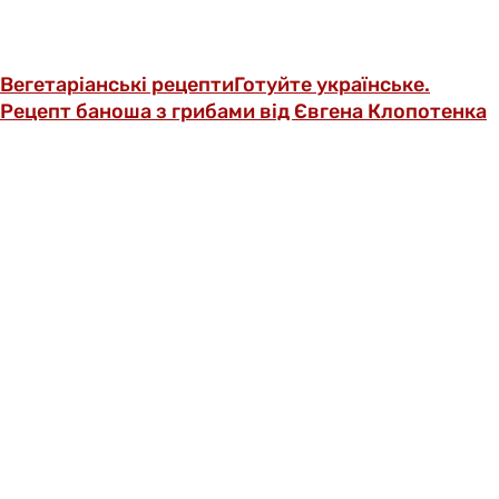
Вегетаріанські рецепти
Готуйте українське.
Рецепт баноша з грибами від Євгена Клопотенка