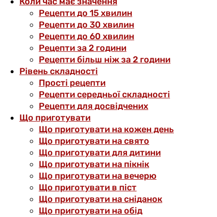
Коли час має значення
Рецепти до 15 хвилин
Рецепти до 30 хвилин
Рецепти до 60 хвилин
Рецепти за 2 години
Рецепти більш ніж за 2 години
Рівень складності
Прості рецепти
Рецепти середньої складності
Рецепти для досвідчених
Що приготувати
Що приготувати на кожен день
Що приготувати на свято
Що приготувати для дитини
Що приготувати на пікнік
Що приготувати на вечерю
Що приготувати в піст
Що приготувати на сніданок
Що приготувати на обід