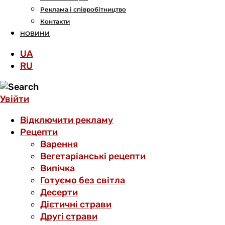
Реклама і співробітництво
Контакти
НОВИНИ
UA
RU
Увійти
Відключити рекламу
Рецепти
Варення
Вегетаріанські рецепти
Випічка
Готуємо без світла
Десерти
Дієтичні страви
Другі страви