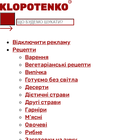
Skip
to
content
Відключити рекламу
Рецепти
Варення
Вегетаріанські рецепти
Випічка
Готуємо без світла
Десерти
Дієтичні страви
Другі страви
Гарніри
М’ясні
Овочеві
Рибне
Заготовки на зиму