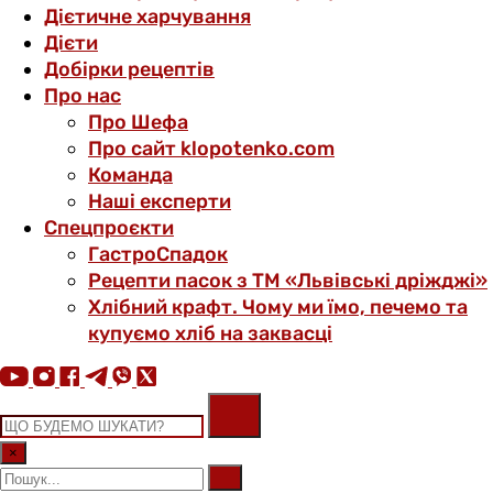
Дієтичне харчування
Дієти
Добірки рецептів
Про нас
Про Шефа
Про сайт klopotenko.com
Команда
Наші експерти
Спецпроєкти
ГастроСпадок
Рецепти пасок з ТМ «Львівські дріжджі»
Хлібний крафт. Чому ми їмо, печемо та
купуємо хліб на заквасці
×