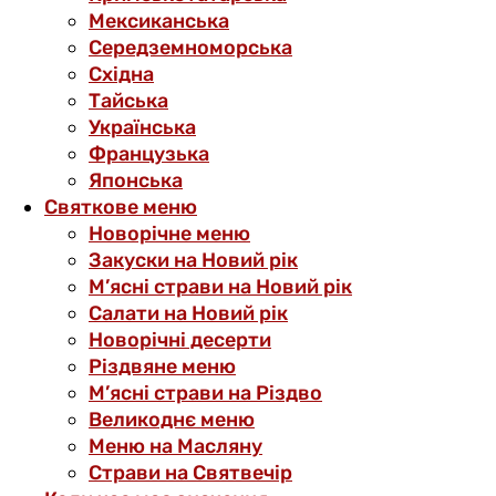
Мексиканська
Середземноморська
Східна
Тайська
Українська
Французька
Японська
Святкове меню
Новорічне меню
Закуски на Новий рік
М’ясні страви на Новий рік
Салати на Новий рік
Новорічні десерти
Різдвяне меню
М’ясні страви на Різдво
Великоднє меню
Меню на Масляну
Страви на Святвечір