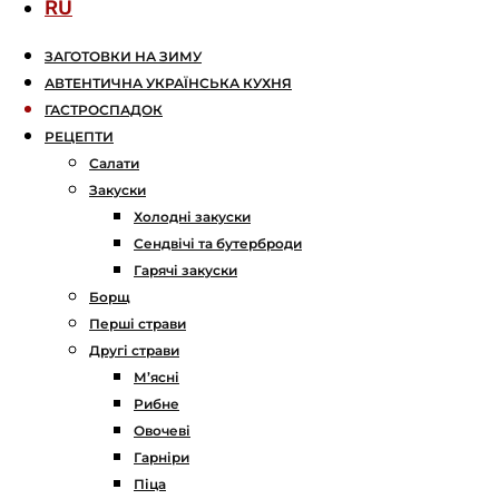
RU
ЗАГОТОВКИ НА ЗИМУ
АВТЕНТИЧНА УКРАЇНСЬКА КУХНЯ
ГАСТРОСПАДОК
РЕЦЕПТИ
Салати
Закуски
Холодні закуски
Сендвічі та бутерброди
Гарячі закуски
Борщ
Перші страви
Другі страви
М’ясні
Рибне
Овочеві
Гарніри
Піца