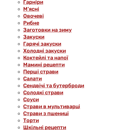
Гарніри
М’ясні
Овочеві
Рибне
Заготовки на зиму
Закуски
Гарячі закуски
Холодні закуски
Коктейлі та напої
Мамині рецепти
Перші страви
Салати
Сендвічі та бутерброди
Солодкі страви
Соуси
Страви в мультиварці
Страви з пшениці
Торти
Шкільні рецепти