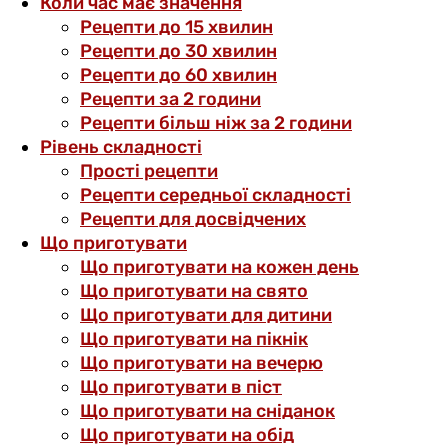
Коли час має значення
Рецепти до 15 хвилин
Рецепти до 30 хвилин
Рецепти до 60 хвилин
Рецепти за 2 години
Рецепти більш ніж за 2 години
Рівень складності
Прості рецепти
Рецепти середньої складності
Рецепти для досвідчених
Що приготувати
Що приготувати на кожен день
Що приготувати на свято
Що приготувати для дитини
Що приготувати на пікнік
Що приготувати на вечерю
Що приготувати в піст
Що приготувати на сніданок
Що приготувати на обід