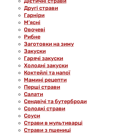
Дієтичні страви
Другі страви
Гарніри
М’ясні
Овочеві
Рибне
Заготовки на зиму
Закуски
Гарячі закуски
Холодні закуски
Коктейлі та напої
Мамині рецепти
Перші страви
Салати
Сендвічі та бутерброди
Солодкі страви
Соуси
Страви в мультиварці
Страви з пшениці