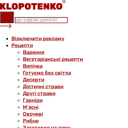
Skip
to
content
Відключити рекламу
Рецепти
Варення
Вегетаріанські рецепти
Випічка
Готуємо без світла
Десерти
Дієтичні страви
Другі страви
Гарніри
М’ясні
Овочеві
Рибне
Заготовки на зиму