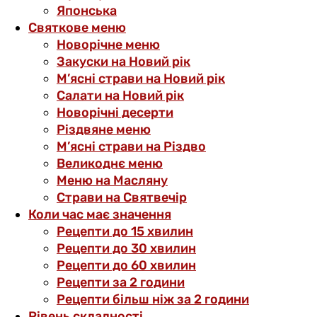
Японська
Святкове меню
Новорічне меню
Закуски на Новий рік
М’ясні страви на Новий рік
Салати на Новий рік
Новорічні десерти
Різдвяне меню
М’ясні страви на Різдво
Великоднє меню
Меню на Масляну
Страви на Святвечір
Коли час має значення
Рецепти до 15 хвилин
Рецепти до 30 хвилин
Рецепти до 60 хвилин
Рецепти за 2 години
Рецепти більш ніж за 2 години
Рівень складності