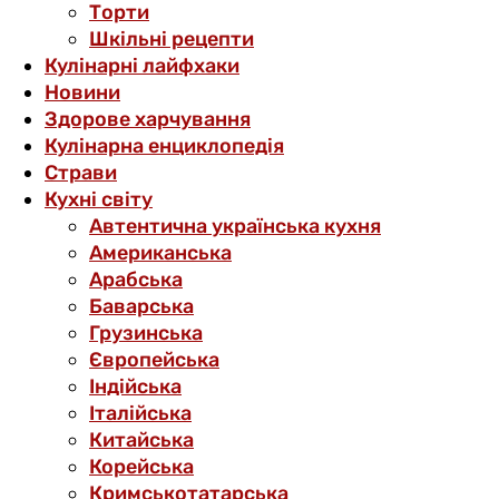
Торти
Шкільні рецепти
Кулінарні лайфхаки
Новини
Здорове харчування
Кулінарна енциклопедія
Страви
Кухні світу
Автентична українська кухня
Американська
Арабська
Баварська
Грузинська
Європейська
Індійська
Італійська
Китайська
Корейська
Кримськотатарська