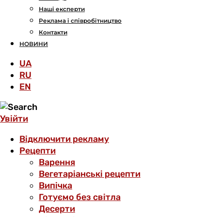
Наші експерти
Реклама і співробітництво
Контакти
НОВИНИ
UA
RU
EN
Увійти
Відключити рекламу
Рецепти
Варення
Вегетаріанські рецепти
Випічка
Готуємо без світла
Десерти