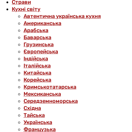
Страви
Кухні світу
Автентична українська кухня
Американська
Арабська
Баварська
Грузинська
Європейська
Індійська
Італійська
Китайська
Корейська
Кримськотатарська
Мексиканська
Середземноморська
Східна
Тайська
Українська
Французька