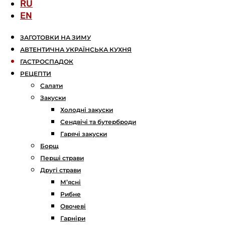
RU
EN
ЗАГОТОВКИ НА ЗИМУ
АВТЕНТИЧНА УКРАЇНСЬКА КУХНЯ
ГАСТРОСПАДОК
РЕЦЕПТИ
Салати
Закуски
Холодні закуски
Сендвічі та бутерброди
Гарячі закуски
Борщ
Перші страви
Другі страви
М’ясні
Рибне
Овочеві
Гарніри