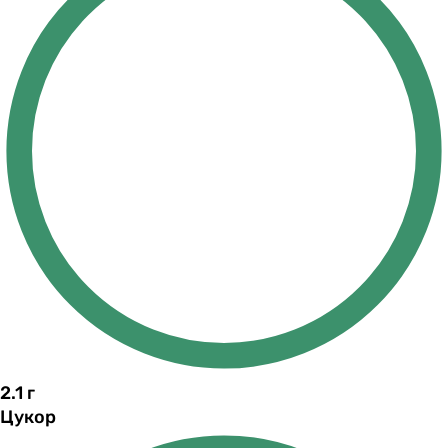
2.1
г
Цукор