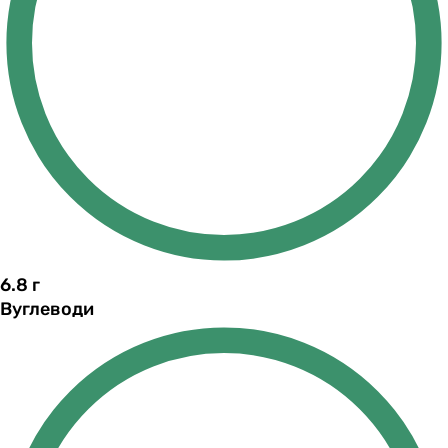
6.8
г
Вуглеводи