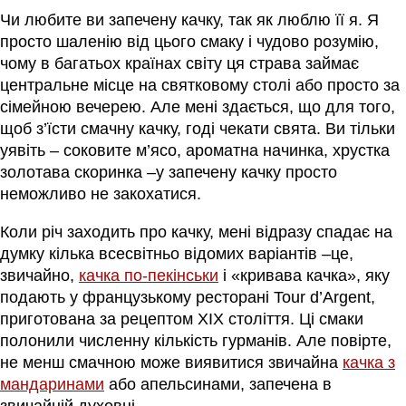
Чи любите ви запечену качку, так як люблю її я. Я
просто шаленію від цього смаку і чудово розумію,
чому в багатьох країнах світу ця страва займає
центральне місце на святковому столі або просто за
сімейною вечерею. Але мені здається, що для того,
щоб з’їсти смачну качку, годі чекати свята. Ви тільки
уявіть – соковите м’ясо, ароматна начинка, хрустка
золотава скоринка –у запечену качку просто
неможливо не закохатися.
Коли річ заходить про качку, мені відразу спадає на
думку кілька всесвітньо відомих варіантів –це,
звичайно,
качка по-пекінськи
і «кривава качка», яку
подають у французькому ресторані Tour d’Argent,
приготована за рецептом XIX століття. Ці смаки
полонили численну кількість гурманів. Але повірте,
не менш смачною може виявитися звичайна
качка з
мандаринами
або апельсинами, запечена в