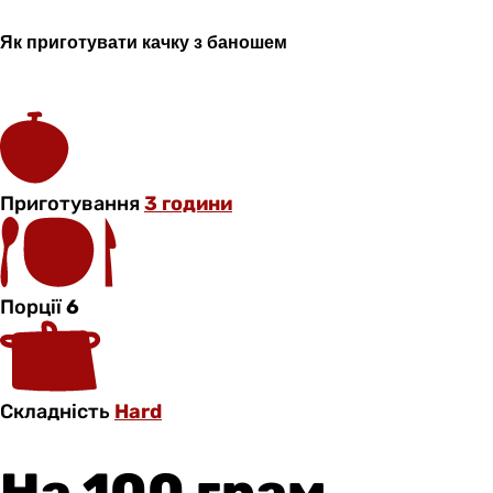
Як приготувати качку з
баношем
Приготування
3 години
Порції
6
Складність
Hard
На 100 грам