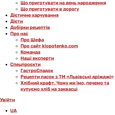
Що приготувати на день народження
Що приготувати в дорогу
Дієтичне харчування
Дієти
Добірки рецептів
Про нас
Про Шефа
Про сайт klopotenko.com
Команда
Наші експерти
Спецпроєкти
ГастроСпадок
Рецепти пасок з ТМ «Львівські дріжджі»
Хлібний крафт. Чому ми їмо, печемо та
купуємо хліб на заквасці
Увійти
UA