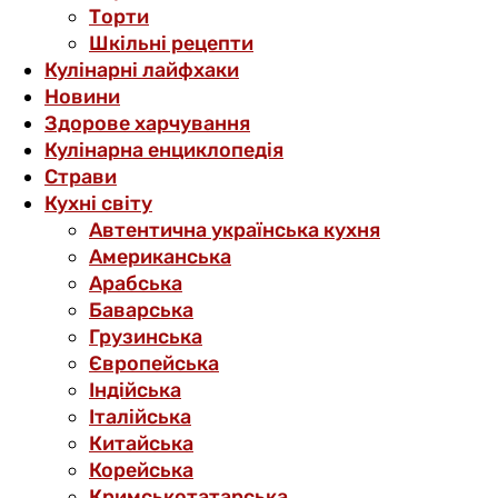
Торти
Шкільні рецепти
Кулінарні лайфхаки
Новини
Здорове харчування
Кулінарна енциклопедія
Страви
Кухні світу
Автентична українська кухня
Американська
Арабська
Баварська
Грузинська
Європейська
Індійська
Італійська
Китайська
Корейська
Кримськотатарська