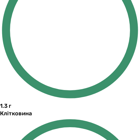
1.3
г
Клітковина