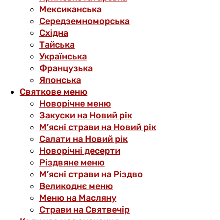
Мексиканська
Середземноморська
Східна
Тайська
Українська
Французька
Японська
Святкове меню
Новорічне меню
Закуски на Новий рік
М’ясні страви на Новий рік
Салати на Новий рік
Новорічні десерти
Різдвяне меню
М’ясні страви на Різдво
Великоднє меню
Меню на Масляну
Страви на Святвечір