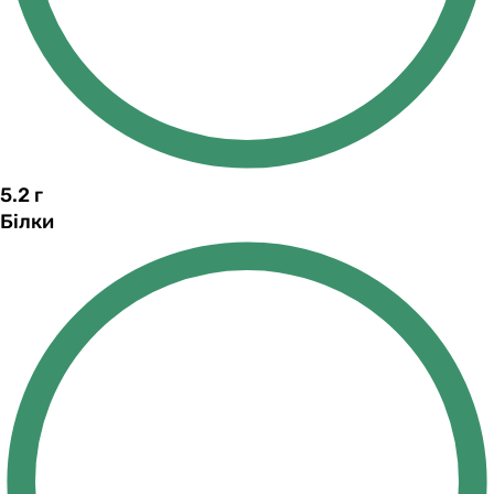
5.2
г
Білки