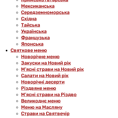
Мексиканська
Середземноморська
Східна
Тайська
Українська
Французька
Японська
Святкове меню
Новорічне меню
Закуски на Новий рік
М’ясні страви на Новий рік
Салати на Новий рік
Новорічні десерти
Різдвяне меню
М’ясні страви на Різдво
Великоднє меню
Меню на Масляну
Страви на Святвечір