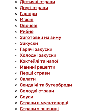
Дієтичні страви
Другі страви
Гарніри
М’ясні
Овочеві
Рибне
Заготовки на зиму
Закуски
Гарячі закуски
Холодні закуски
Коктейлі та напої
Мамині рецепти
Перші страви
Салати
Сендвічі та бутерброди
Солодкі страви
Соуси
Страви в мультиварці
Страви з пшениці