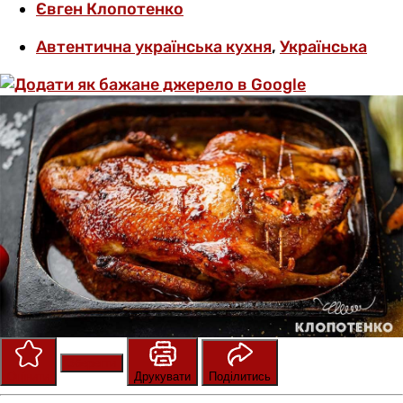
Євген Клопотенко
Автентична українська кухня
,
Українська
Зберегти
Оцінити
Друкувати
Поділитись