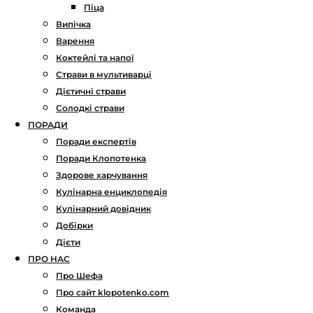
Піца
Випічка
Варення
Коктейлі та напої
Страви в мультиварці
Дієтичні страви
Солодкі страви
ПОРАДИ
Поради експертів
Поради Клопотенка
Здорове харчування
Кулінарна енциклопедія
Кулінарний довідник
Добірки
Дієти
ПРО НАС
Про Шефа
Про сайт klopotenko.com
Команда