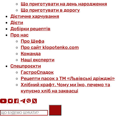
Що приготувати на день народження
Що приготувати в дорогу
Дієтичне харчування
Дієти
Добірки рецептів
Про нас
Про Шефа
Про сайт klopotenko.com
Команда
Наші експерти
Спецпроєкти
ГастроСпадок
Рецепти пасок з ТМ «Львівські дріжджі»
Хлібний крафт. Чому ми їмо, печемо та
купуємо хліб на заквасці