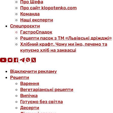
Про Шефа
Про сайт klopotenko.com
Команда
Наші експерти
Спецпроєкти
ГастроСпадок
Рецепти пасок з ТМ «Львівські дріжджі»
Хлібний крафт. Чому ми їмо, печемо та
купуємо хліб на заквасці
Відключити рекламу
Рецепти
Варення
Вегетаріанські рецепти
Випічка
Готуємо без світла
Десерти