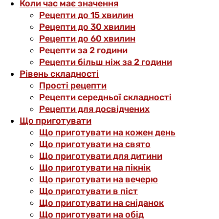
Коли час має значення
Рецепти до 15 хвилин
Рецепти до 30 хвилин
Рецепти до 60 хвилин
Рецепти за 2 години
Рецепти більш ніж за 2 години
Рівень складності
Прості рецепти
Рецепти середньої складності
Рецепти для досвідчених
Що приготувати
Що приготувати на кожен день
Що приготувати на свято
Що приготувати для дитини
Що приготувати на пікнік
Що приготувати на вечерю
Що приготувати в піст
Що приготувати на сніданок
Що приготувати на обід