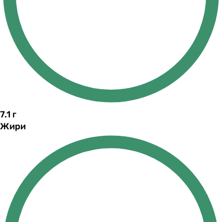
7.1
г
Жири