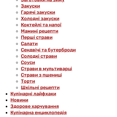
Закуски
Гарячі закуски
Холодні закуски
Коктейлі та напої
Мамині рецепти
Перші страви
Салати
Сендвічі та бутерброди
Солодкі страви
Соуси
Страви в мультиварці
Страви з пшениці
Торти
Шкільні рецепти
Кулінарні лайфхаки
Новини
Здорове харчування
Кулінарна енциклопедія