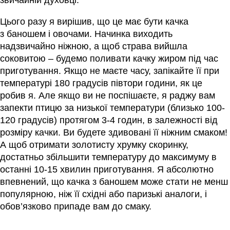
звичайній духовці.
Цього разу я вирішив, що це має бути качка
з баношем і овочами. Начинка виходить
надзвичайно ніжною, а щоб страва вийшла
соковитою – будемо поливати качку жиром під час
приготування. Якщо не маєте часу, запікайте її при
температурі 180 градусів півтори години, як це
робив я. Але якщо ви не поспішаєте, я раджу вам
запекти птицю за низької температури
(близько 100-
120 градусів) протягом 3-4 годин, в залежності від
розміру качки. Ви будете здивовані її ніжним смаком!
А щоб отримати золотисту хрумку скоринку,
достатньо збільшити температуру до максимуму в
останні 10-15 хвилин приготування. Я абсолютно
впевнений, що качка з баношем може стати не менш
популярною, ніж її східні або паризькі аналоги, і
обов’язково припаде вам до смаку.