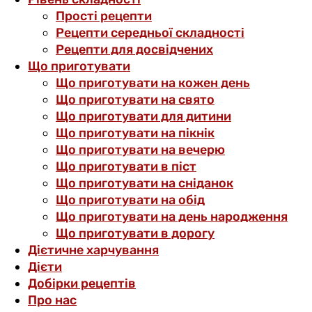
Прості рецепти
Рецепти середньої складності
Рецепти для досвідчених
Що приготувати
Що приготувати на кожен день
Що приготувати на свято
Що приготувати для дитини
Що приготувати на пікнік
Що приготувати на вечерю
Що приготувати в піст
Що приготувати на сніданок
Що приготувати на обід
Що приготувати на день народження
Що приготувати в дорогу
Дієтичне харчування
Дієти
Добірки рецептів
Про нас