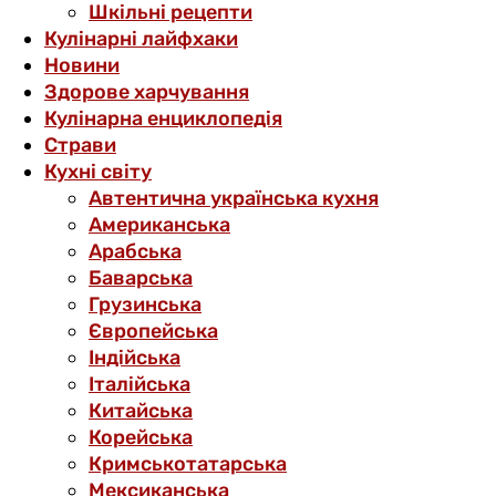
Шкільні рецепти
Кулінарні лайфхаки
Новини
Здорове харчування
Кулінарна енциклопедія
Страви
Кухні світу
Автентична українська кухня
Американська
Арабська
Баварська
Грузинська
Європейська
Індійська
Італійська
Китайська
Корейська
Кримськотатарська
Мексиканська