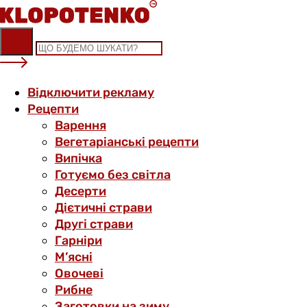
Skip
to
content
Відключити рекламу
Рецепти
Варення
Вегетаріанські рецепти
Випічка
Готуємо без світла
Десерти
Дієтичні страви
Другі страви
Гарніри
М’ясні
Овочеві
Рибне
Заготовки на зиму