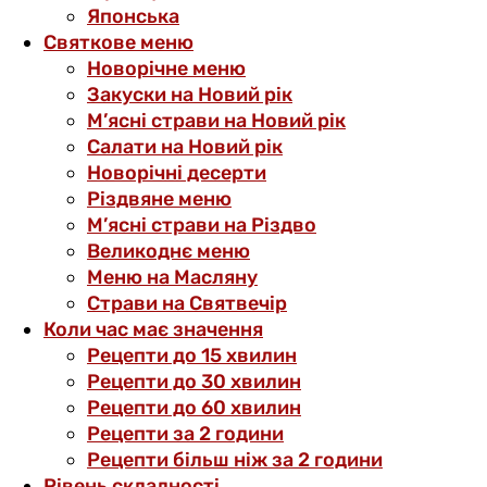
Японська
Святкове меню
Новорічне меню
Закуски на Новий рік
М’ясні страви на Новий рік
Салати на Новий рік
Новорічні десерти
Різдвяне меню
М’ясні страви на Різдво
Великоднє меню
Меню на Масляну
Страви на Святвечір
Коли час має значення
Рецепти до 15 хвилин
Рецепти до 30 хвилин
Рецепти до 60 хвилин
Рецепти за 2 години
Рецепти більш ніж за 2 години
Рівень складності