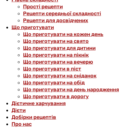
Прості рецепти
Рецепти середньої складності
Рецепти для досвідчених
Що приготувати
Що приготувати на кожен день
Що приготувати на свято
Що приготувати для дитини
Що приготувати на пікнік
Що приготувати на вечерю
Що приготувати в піст
Що приготувати на сніданок
Що приготувати на обід
Що приготувати на день народження
Що приготувати в дорогу
Дієтичне харчування
Дієти
Добірки рецептів
Про нас