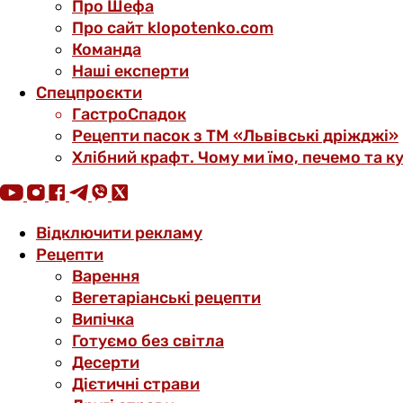
Про Шефа
Про сайт klopotenko.com
Команда
Наші експерти
Спецпроєкти
ГастроСпадок
Рецепти пасок з ТМ «Львівські дріжджі»
Хлібний крафт. Чому ми їмо, печемо та к
Відключити рекламу
Рецепти
Варення
Вегетаріанські рецепти
Випічка
Готуємо без світла
Десерти
Дієтичні страви