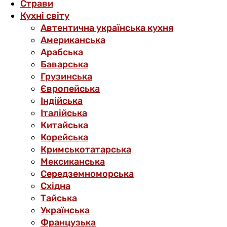
Страви
Кухні світу
Автентична українська кухня
Американська
Арабська
Баварська
Грузинська
Європейська
Індійська
Італійська
Китайська
Корейська
Кримськотатарська
Мексиканська
Середземноморська
Східна
Тайська
Українська
Французька