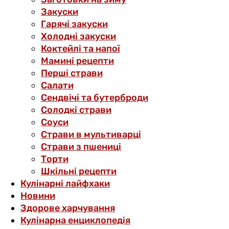
Закуски
Гарячі закуски
Холодні закуски
Коктейлі та напої
Мамині рецепти
Перші страви
Салати
Сендвічі та бутерброди
Солодкі страви
Соуси
Страви в мультиварці
Страви з пшениці
Торти
Шкільні рецепти
Кулінарні лайфхаки
Новини
Здорове харчування
Кулінарна енциклопедія