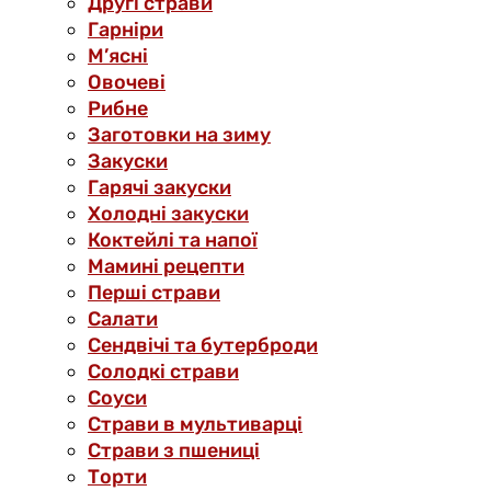
Другі страви
Гарніри
М’ясні
Овочеві
Рибне
Заготовки на зиму
Закуски
Гарячі закуски
Холодні закуски
Коктейлі та напої
Мамині рецепти
Перші страви
Салати
Сендвічі та бутерброди
Солодкі страви
Соуси
Страви в мультиварці
Страви з пшениці
Торти