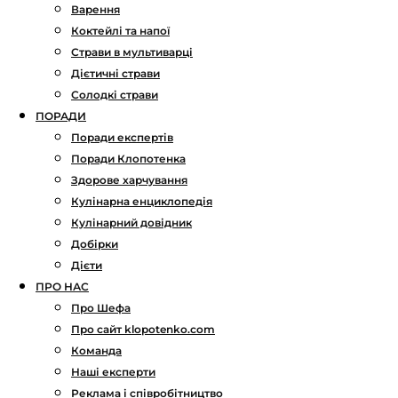
Варення
Коктейлі та напої
Страви в мультиварці
Дієтичні страви
Солодкі страви
ПОРАДИ
Поради експертів
Поради Клопотенка
Здорове харчування
Кулінарна енциклопедія
Кулінарний довідник
Добірки
Дієти
ПРО НАС
Про Шефа
Про сайт klopotenko.com
Команда
Наші експерти
Реклама і співробітництво