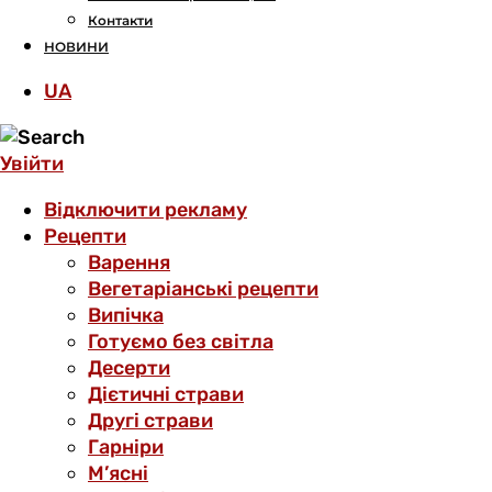
Контакти
НОВИНИ
UA
Увійти
Відключити рекламу
Рецепти
Варення
Вегетаріанські рецепти
Випічка
Готуємо без світла
Десерти
Дієтичні страви
Другі страви
Гарніри
М’ясні