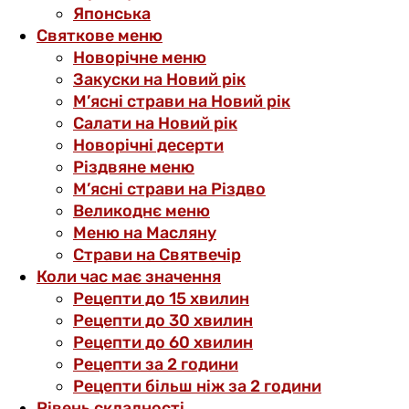
Японська
Святкове меню
Новорічне меню
Закуски на Новий рік
М’ясні страви на Новий рік
Салати на Новий рік
Новорічні десерти
Різдвяне меню
М’ясні страви на Різдво
Великоднє меню
Меню на Масляну
Страви на Святвечір
Коли час має значення
Рецепти до 15 хвилин
Рецепти до 30 хвилин
Рецепти до 60 хвилин
Рецепти за 2 години
Рецепти більш ніж за 2 години
Рівень складності