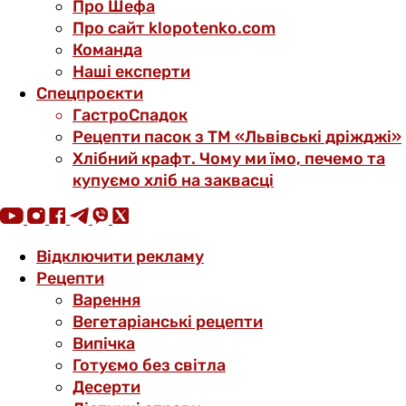
Про Шефа
Про сайт klopotenko.com
Команда
Наші експерти
Спецпроєкти
ГастроСпадок
Рецепти пасок з ТМ «Львівські дріжджі»
Хлібний крафт. Чому ми їмо, печемо та
купуємо хліб на заквасці
Відключити рекламу
Рецепти
Варення
Вегетаріанські рецепти
Випічка
Готуємо без світла
Десерти