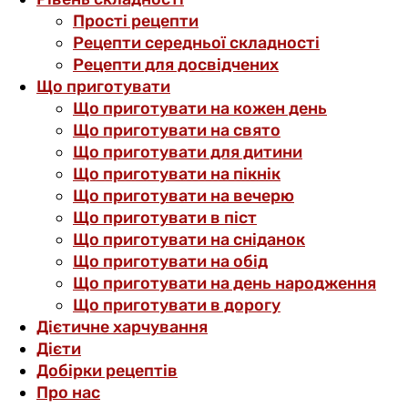
Прості рецепти
Рецепти середньої складності
Рецепти для досвідчених
Що приготувати
Що приготувати на кожен день
Що приготувати на свято
Що приготувати для дитини
Що приготувати на пікнік
Що приготувати на вечерю
Що приготувати в піст
Що приготувати на сніданок
Що приготувати на обід
Що приготувати на день народження
Що приготувати в дорогу
Дієтичне харчування
Дієти
Добірки рецептів
Про нас