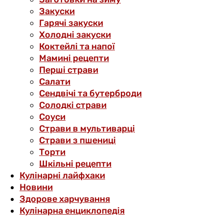
Закуски
Гарячі закуски
Холодні закуски
Коктейлі та напої
Мамині рецепти
Перші страви
Салати
Сендвічі та бутерброди
Солодкі страви
Соуси
Страви в мультиварці
Страви з пшениці
Торти
Шкільні рецепти
Кулінарні лайфхаки
Новини
Здорове харчування
Кулінарна енциклопедія