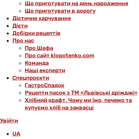
Що приготувати на день народження
Що приготувати в дорогу
Дієтичне харчування
Дієти
Добірки рецептів
Про нас
Про Шефа
Про сайт klopotenko.com
Команда
Наші експерти
Спецпроєкти
ГастроСпадок
Рецепти пасок з ТМ «Львівські дріжджі»
Хлібний крафт. Чому ми їмо, печемо та
купуємо хліб на заквасці
Увійти
UA