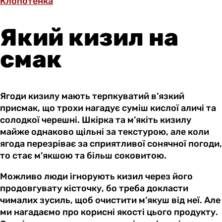
Клопотенка
Який кизил на
смак
Ягоди кизилу мають терпкуватий в’язкий
присмак, що трохи нагадує суміш кислої аличі та
солодкої черешні. Шкірка та м’якіть кизилу
майже однаково щільні за текстурою, але коли
ягода перезріває за сприятливої сонячної погоди,
то стає м’якшою та більш соковитою.
Можливо люди ігнорують кизил через його
продовгувату кісточку, бо треба докласти
чималих зусиль, щоб очистити м’якуш від неї. Але
ми нагадаємо про корисні якості цього продукту.