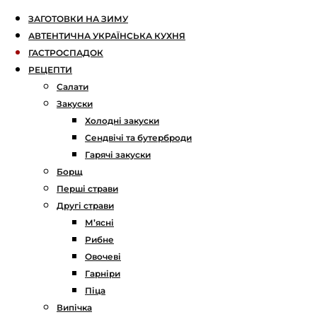
ЗАГОТОВКИ НА ЗИМУ
АВТЕНТИЧНА УКРАЇНСЬКА КУХНЯ
ГАСТРОСПАДОК
РЕЦЕПТИ
Салати
Закуски
Холодні закуски
Сендвічі та бутерброди
Гарячі закуски
Борщ
Перші страви
Другі страви
М’ясні
Рибне
Овочеві
Гарніри
Піца
Випічка