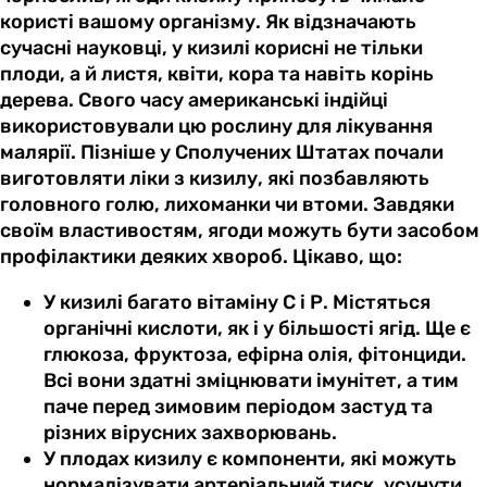
користі вашому організму. Як відзначають
сучасні науковці, у кизилі корисні не тільки
плоди, а й листя, квіти, кора та навіть корінь
дерева. Cвого часу американські індійці
використовували цю рослину для лікування
малярії. Пізніше у Сполучених Штатах почали
виготовляти ліки з кизилу, які позбавляють
головного голю, лихоманки чи втоми. Завдяки
своїм властивостям, ягоди можуть бути засобом
профілактики деяких хвороб. Цікаво, що:
У кизилі багато вітаміну С і Р. Містяться
органічні кислоти, як і у більшості ягід. Ще є
глюкоза, фруктоза, ефірна олія, фітонциди.
Всі вони здатні зміцнювати імунітет, а тим
паче перед зимовим періодом застуд та
різних вірусних захворювань.
У плодах кизилу є компоненти, які можуть
нормалізувати артеріальний тиск, усунути