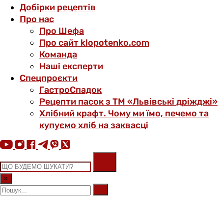
Добірки рецептів
Про нас
Про Шефа
Про сайт klopotenko.com
Команда
Наші експерти
Спецпроєкти
ГастроСпадок
Рецепти пасок з ТМ «Львівські дріжджі»
Хлібний крафт. Чому ми їмо, печемо та
купуємо хліб на заквасці
×