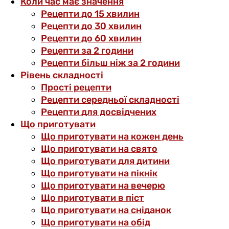
Коли час має значення
Рецепти до 15 хвилин
Рецепти до 30 хвилин
Рецепти до 60 хвилин
Рецепти за 2 години
Рецепти більш ніж за 2 години
Рівень складності
Прості рецепти
Рецепти середньої складності
Рецепти для досвідчених
Що приготувати
Що приготувати на кожен день
Що приготувати на свято
Що приготувати для дитини
Що приготувати на пікнік
Що приготувати на вечерю
Що приготувати в піст
Що приготувати на сніданок
Що приготувати на обід