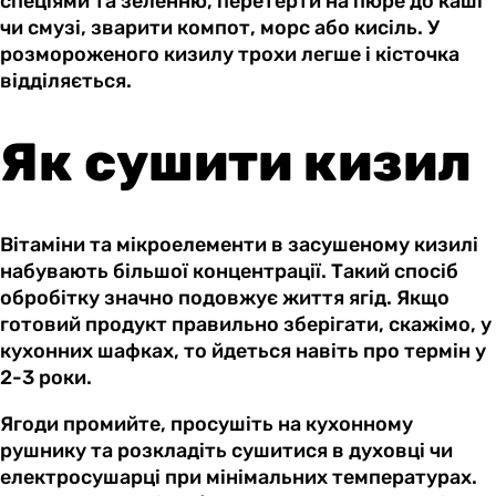
спеціями та зеленню, перетерти на пюре до каші
чи смузі, зварити компот, морс або кисіль. У
розмороженого кизилу трохи легше і кісточка
відділяється.
Як сушити кизил
Вітаміни та мікроелементи в засушеному кизилі
набувають більшої концентрації. Такий спосіб
обробітку значно подовжує життя ягід. Якщо
готовий продукт правильно зберігати, скажімо, у
кухонних шафках, то йдеться навіть про термін у
2-3 роки.
Ягоди промийте, просушіть на кухонному
рушнику та розкладіть сушитися в духовці чи
електросушарці при мінімальних температурах.