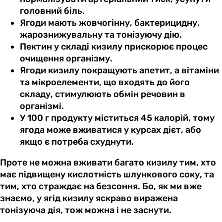
головний біль.
Ягоди мають жовчогінну, бактерицидну,
жарознижувальну та тонізуючу дію.
Пектин у складі кизилу прискорює процес
очищення організму.
Ягоди кизилу покращують апетит, а вітаміни
та мікроелементи, що входять до його
складу, стимулюють обмін речовин в
організмі.
У 100 г продукту міститься 45 калорій, тому
ягода може вживатися у курсах дієт, або
якщо є потреба схуднути.
Проте не можна вживати багато кизилу тим, хто
має підвищену кислотність шлункового соку, та
тим, хто страждає на безсоння. Бо, як ми вже
знаємо, у ягід кизилу яскраво виражена
тонізуюча дія, тож можна і не заснути.