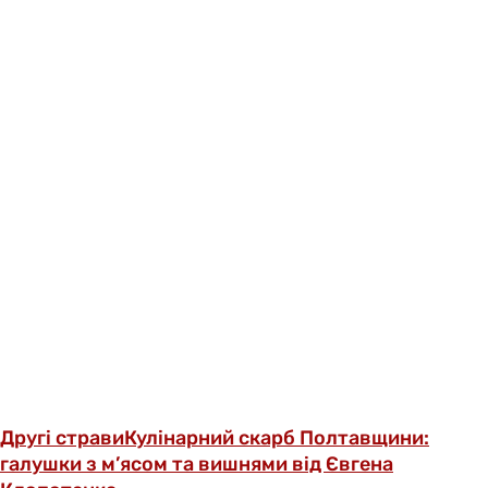
Другі страви
Кулінарний скарб Полтавщини:
галушки з м’ясом та вишнями від Євгена