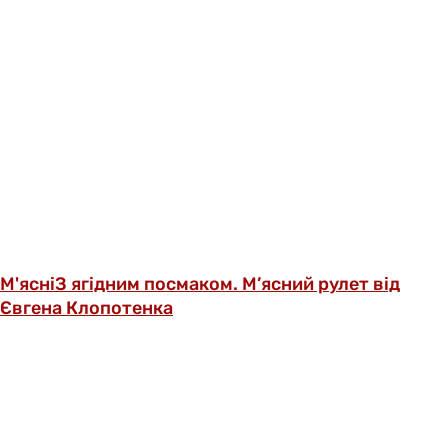
М'ясні
З ягідним посмаком. М’ясний рулет від
Євгена Клопотенка