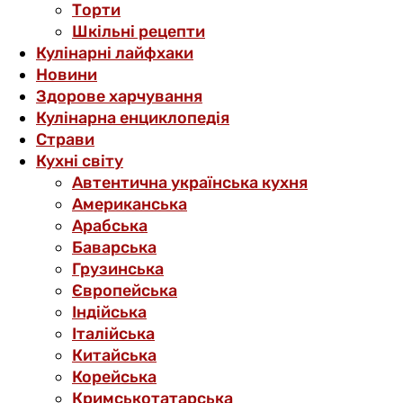
Торти
Шкільні рецепти
Кулінарні лайфхаки
Новини
Здорове харчування
Кулінарна енциклопедія
Страви
Кухні світу
Автентична українська кухня
Американська
Арабська
Баварська
Грузинська
Європейська
Індійська
Італійська
Китайська
Корейська
Кримськотатарська