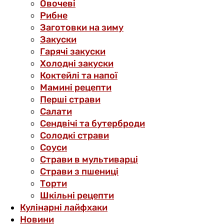
Овочеві
Рибне
Заготовки на зиму
Закуски
Гарячі закуски
Холодні закуски
Коктейлі та напої
Мамині рецепти
Перші страви
Салати
Сендвічі та бутерброди
Солодкі страви
Соуси
Страви в мультиварці
Страви з пшениці
Торти
Шкільні рецепти
Кулінарні лайфхаки
Новини