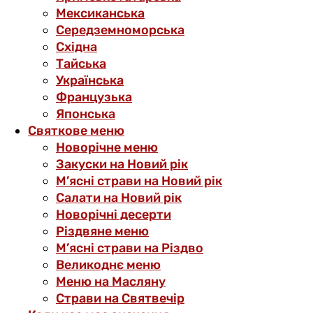
Мексиканська
Середземноморська
Східна
Тайська
Українська
Французька
Японська
Святкове меню
Новорічне меню
Закуски на Новий рік
М’ясні страви на Новий рік
Салати на Новий рік
Новорічні десерти
Різдвяне меню
М’ясні страви на Різдво
Великоднє меню
Меню на Масляну
Страви на Святвечір