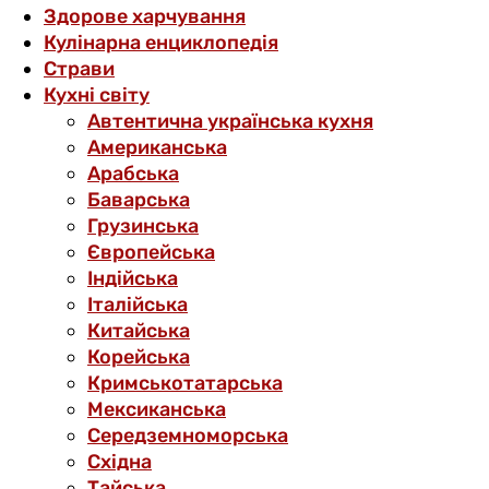
Здорове харчування
Кулінарна енциклопедія
Страви
Кухні світу
Автентична українська кухня
Американська
Арабська
Баварська
Грузинська
Європейська
Індійська
Італійська
Китайська
Корейська
Кримськотатарська
Мексиканська
Середземноморська
Східна
Тайська