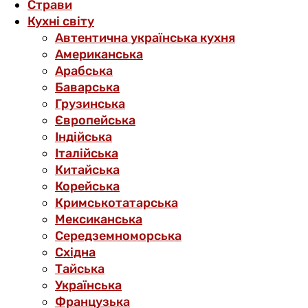
Страви
Кухні світу
Автентична українська кухня
Американська
Арабська
Баварська
Грузинська
Європейська
Індійська
Італійська
Китайська
Корейська
Кримськотатарська
Мексиканська
Середземноморська
Східна
Тайська
Українська
Французька