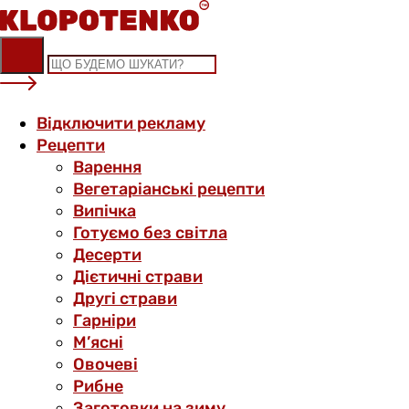
Skip
to
content
Відключити рекламу
Рецепти
Варення
Вегетаріанські рецепти
Випічка
Готуємо без світла
Десерти
Дієтичні страви
Другі страви
Гарніри
М’ясні
Овочеві
Рибне
Заготовки на зиму