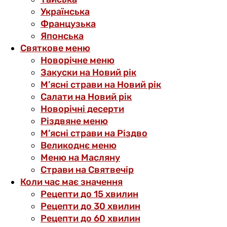
Українська
Французька
Японська
Святкове меню
Новорічне меню
Закуски на Новий рік
М’ясні страви на Новий рік
Салати на Новий рік
Новорічні десерти
Різдвяне меню
М’ясні страви на Різдво
Великоднє меню
Меню на Масляну
Страви на Святвечір
Коли час має значення
Рецепти до 15 хвилин
Рецепти до 30 хвилин
Рецепти до 60 хвилин