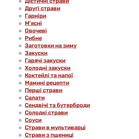
Дієтичні страви
Другі страви
Гарніри
М’ясні
Овочеві
Рибне
Заготовки на зиму
Закуски
Гарячі закуски
Холодні закуски
Коктейлі та напої
Мамині рецепти
Перші страви
Салати
Сендвічі та бутерброди
Солодкі страви
Соуси
Страви в мультиварці
Страви з пшениці