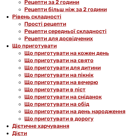
Рецепти за 2 години
Рецепти більш ніж за 2 години
Рівень складності
Прості рецепти
Рецепти середньої складності
Рецепти для досвідчених
Що приготувати
Що приготувати на кожен день
Що приготувати на свято
Що приготувати для дитини
Що приготувати на пікнік
Що приготувати на вечерю
Що приготувати в піст
Що приготувати на сніданок
Що приготувати на обід
Що приготувати на день народження
Що приготувати в дорогу
Дієтичне харчування
Дієти