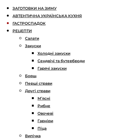
ЗАГОТОВКИ НА ЗИМУ
АВТЕНТИЧНА УКРАЇНСЬКА КУХНЯ
ГАСТРОСПАДОК
РЕЦЕПТИ
Салати
Закуски
Холодні закуски
Сендвічі та бутерброди
Гарячі закуски
Борщ
Перші страви
Другі страви
М’ясні
Рибне
Овочеві
Гарніри
Піца
Випічка