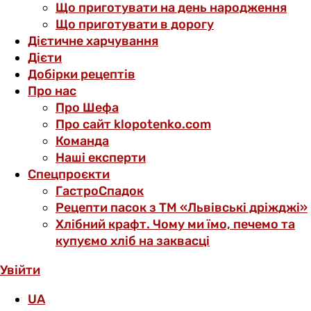
Що приготувати на день народження
Що приготувати в дорогу
Дієтичне харчування
Дієти
Добірки рецептів
Про нас
Про Шефа
Про сайт klopotenko.com
Команда
Наші експерти
Спецпроєкти
ГастроСпадок
Рецепти пасок з ТМ «Львівські дріжджі»
Хлібний крафт. Чому ми їмо, печемо та
купуємо хліб на заквасці
Увійти
UA