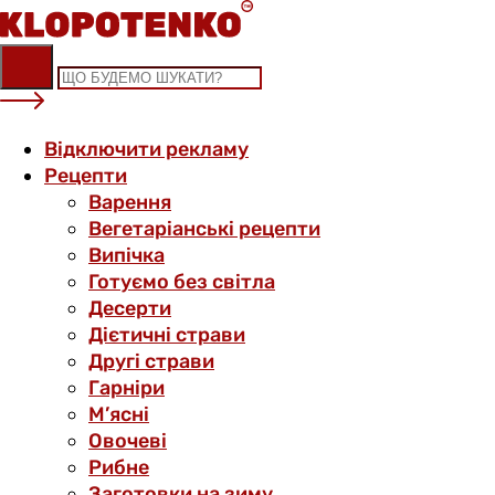
Skip
to
content
Відключити рекламу
Рецепти
Варення
Вегетаріанські рецепти
Випічка
Готуємо без світла
Десерти
Дієтичні страви
Другі страви
Гарніри
М’ясні
Овочеві
Рибне
Заготовки на зиму