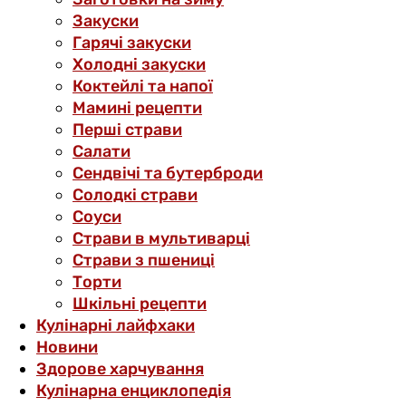
Закуски
Гарячі закуски
Холодні закуски
Коктейлі та напої
Мамині рецепти
Перші страви
Салати
Сендвічі та бутерброди
Солодкі страви
Соуси
Страви в мультиварці
Страви з пшениці
Торти
Шкільні рецепти
Кулінарні лайфхаки
Новини
Здорове харчування
Кулінарна енциклопедія