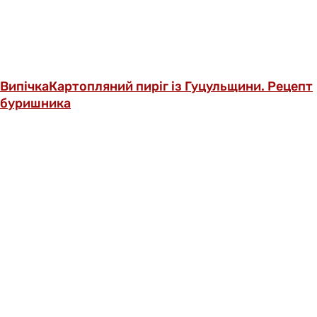
Випічка
Картопляний пиріг із Гуцульщини. Рецепт
буришника