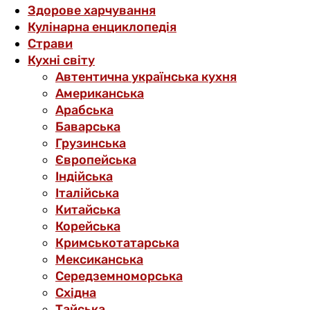
Здорове харчування
Кулінарна енциклопедія
Страви
Кухні світу
Автентична українська кухня
Американська
Арабська
Баварська
Грузинська
Європейська
Індійська
Італійська
Китайська
Корейська
Кримськотатарська
Мексиканська
Середземноморська
Східна
Тайська