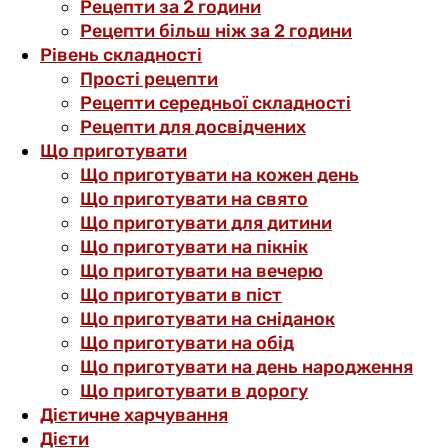
Рецепти за 2 години
Рецепти більш ніж за 2 години
Рівень складності
Прості рецепти
Рецепти середньої складності
Рецепти для досвідчених
Що приготувати
Що приготувати на кожен день
Що приготувати на свято
Що приготувати для дитини
Що приготувати на пікнік
Що приготувати на вечерю
Що приготувати в піст
Що приготувати на сніданок
Що приготувати на обід
Що приготувати на день народження
Що приготувати в дорогу
Дієтичне харчування
Дієти