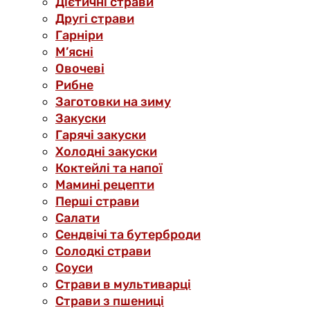
Дієтичні страви
Другі страви
Гарніри
М’ясні
Овочеві
Рибне
Заготовки на зиму
Закуски
Гарячі закуски
Холодні закуски
Коктейлі та напої
Мамині рецепти
Перші страви
Салати
Сендвічі та бутерброди
Солодкі страви
Соуси
Страви в мультиварці
Страви з пшениці