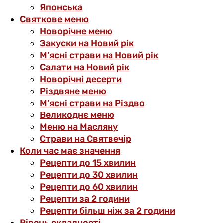
Японська
Святкове меню
Новорічне меню
Закуски на Новий рік
М’ясні страви на Новий рік
Салати на Новий рік
Новорічні десерти
Різдвяне меню
М’ясні страви на Різдво
Великоднє меню
Меню на Масляну
Страви на Святвечір
Коли час має значення
Рецепти до 15 хвилин
Рецепти до 30 хвилин
Рецепти до 60 хвилин
Рецепти за 2 години
Рецепти більш ніж за 2 години
Рівень складності