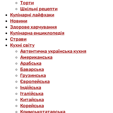
Торти
Шкільні рецепти
Кулінарні лайфхаки
Новини
Здорове харчування
Кулінарна енциклопедія
Страви
Кухні світу
Автентична українська кухня
Американська
Арабська
Баварська
Грузинська
Європейська
Індійська
Італійська
Китайська
Корейська
Кримськотатарська