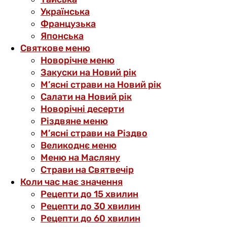
Українська
Французька
Японська
Святкове меню
Новорічне меню
Закуски на Новий рік
М’ясні страви на Новий рік
Салати на Новий рік
Новорічні десерти
Різдвяне меню
М’ясні страви на Різдво
Великоднє меню
Меню на Масляну
Страви на Святвечір
Коли час має значення
Рецепти до 15 хвилин
Рецепти до 30 хвилин
Рецепти до 60 хвилин