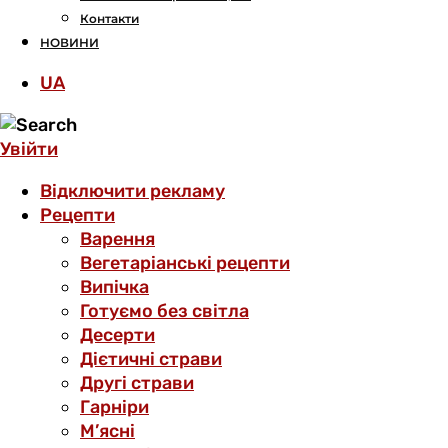
Контакти
НОВИНИ
UA
Увійти
Відключити рекламу
Рецепти
Варення
Вегетаріанські рецепти
Випічка
Готуємо без світла
Десерти
Дієтичні страви
Другі страви
Гарніри
М’ясні