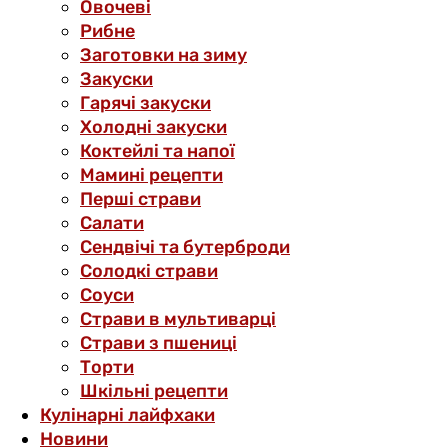
Овочеві
Рибне
Заготовки на зиму
Закуски
Гарячі закуски
Холодні закуски
Коктейлі та напої
Мамині рецепти
Перші страви
Салати
Сендвічі та бутерброди
Солодкі страви
Соуси
Страви в мультиварці
Страви з пшениці
Торти
Шкільні рецепти
Кулінарні лайфхаки
Новини