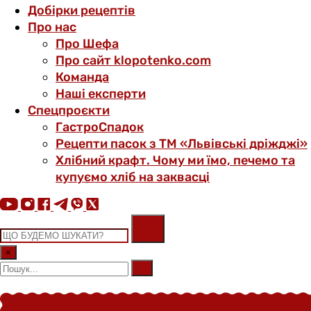
Добірки рецептів
Про нас
Про Шефа
Про сайт klopotenko.com
Команда
Наші експерти
Спецпроєкти
ГастроСпадок
Рецепти пасок з ТМ «Львівські дріжджі»
Хлібний крафт. Чому ми їмо, печемо та
купуємо хліб на заквасці
×