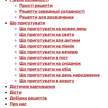
Прості рецепти
Рецепти середньої складності
Рецепти для досвідчених
Що приготувати
Що приготувати на кожен день
Що приготувати на свято
Що приготувати для дитини
Що приготувати на пікнік
Що приготувати на вечерю
Що приготувати в піст
Що приготувати на сніданок
Що приготувати на обід
Що приготувати на день народження
Що приготувати в дорогу
Дієтичне харчування
Дієти
Добірки рецептів
Про нас