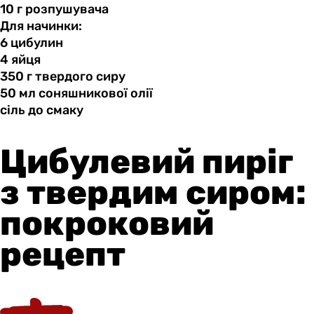
10 г
розпушувача
Для начинки:
6 цибулин
4 яйця
350 г
твердого
сиру
50 мл
соняшникової
олії
сіль до
смаку
Цибулевий пиріг
з твердим сиром:
покроковий
рецепт