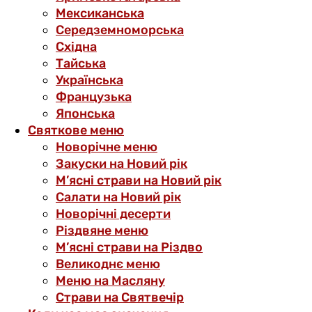
Мексиканська
Середземноморська
Східна
Тайська
Українська
Французька
Японська
Святкове меню
Новорічне меню
Закуски на Новий рік
М’ясні страви на Новий рік
Салати на Новий рік
Новорічні десерти
Різдвяне меню
М’ясні страви на Різдво
Великоднє меню
Меню на Масляну
Страви на Святвечір