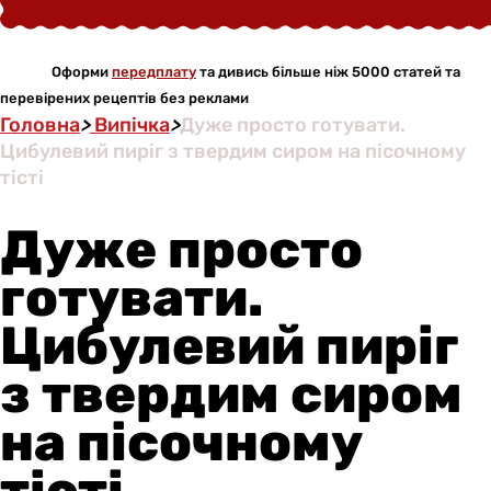
Оформи
передплату
та дивись більше ніж 5000 статей та
перевірених рецептів без реклами
Головна
>
Випічка
>
Дуже просто готувати.
Цибулевий пиріг з твердим сиром на пісочному
тісті
Дуже просто
готувати.
Цибулевий пиріг
з твердим сиром
на пісочному
тісті