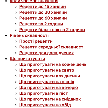
Коли час має значення
Рецепти до 15 хвилин
Рецепти до 30 хвилин
Рецепти до 60 хвилин
Рецепти за 2 години
Рецепти більш ніж за 2 години
Рівень складності
Прості рецепти
Рецепти середньої складності
Рецепти для досвідчених
Що приготувати
Що приготувати на кожен день
Що приготувати на свято
Що приготувати для дитини
Що приготувати на пікнік
Що приготувати на вечерю
Що приготувати в піст
Що приготувати на сніданок
Що приготувати на обід