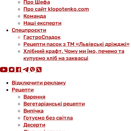
Про Шефа
Про сайт klopotenko.com
Команда
Наші експерти
Спецпроєкти
ГастроСпадок
Рецепти пасок з ТМ «Львівські дріжджі»
Хлібний крафт. Чому ми їмо, печемо та
купуємо хліб на заквасці
Відключити рекламу
Рецепти
Варення
Вегетаріанські рецепти
Випічка
Готуємо без світла
Десерти