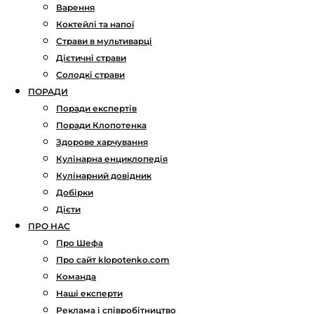
Варення
Коктейлі та напої
Страви в мультиварці
Дієтичні страви
Солодкі страви
ПОРАДИ
Поради експертів
Поради Клопотенка
Здорове харчування
Кулінарна енциклопедія
Кулінарний довідник
Добірки
Дієти
ПРО НАС
Про Шефа
Про сайт klopotenko.com
Команда
Наші експерти
Реклама і співробітництво