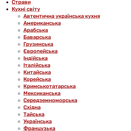
Страви
Кухні світу
Автентична українська кухня
Американська
Арабська
Баварська
Грузинська
Європейська
Індійська
Італійська
Китайська
Корейська
Кримськотатарська
Мексиканська
Середземноморська
Східна
Тайська
Українська
Французька