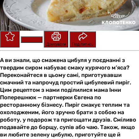
Зберегти
Оцінити
Друкувати
Поділитись
А ви знали, що смажена цибуля у поєднанні з
твердим сиром набуває смаку курячого м’яса?
Переконайтеся в цьому самі, приготувавши
смачний та напрочуд простий цибулевий пиріг.
Цим рецептом з нами поділилися мама Інни
Поперешнюк — партнерки Євгена по
ресторанному бізнесу. Пиріг смакує теплим та
охолодженим, його зручно брати з собою на
роботу, у подорож та пригощати друзів. Сміливо
подавайте до борщу, супів або чаю. Також, якщо
ви любите зелену цибулю, приготуйте ще й