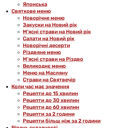
Японська
Святкове меню
Новорічне меню
Закуски на Новий рік
М’ясні страви на Новий рік
Салати на Новий рік
Новорічні десерти
Різдвяне меню
М’ясні страви на Різдво
Великоднє меню
Меню на Масляну
Страви на Святвечір
Коли час має значення
Рецепти до 15 хвилин
Рецепти до 30 хвилин
Рецепти до 60 хвилин
Рецепти за 2 години
Рецепти більш ніж за 2 години
Рівень складності