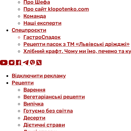
Про Шефа
Про сайт klopotenko.com
Команда
Наші експерти
Спецпроєкти
ГастроСпадок
Рецепти пасок з ТМ «Львівські дріжджі»
Хлібний крафт. Чому ми їмо, печемо та к
Відключити рекламу
Рецепти
Варення
Вегетаріанські рецепти
Випічка
Готуємо без світла
Десерти
Дієтичні страви