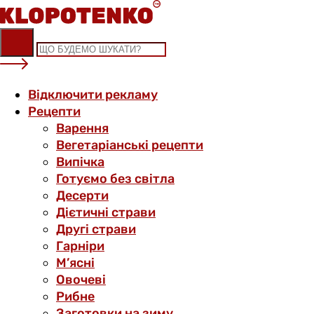
Skip
to
content
Відключити рекламу
Рецепти
Варення
Вегетаріанські рецепти
Випічка
Готуємо без світла
Десерти
Дієтичні страви
Другі страви
Гарніри
М’ясні
Овочеві
Рибне
Заготовки на зиму