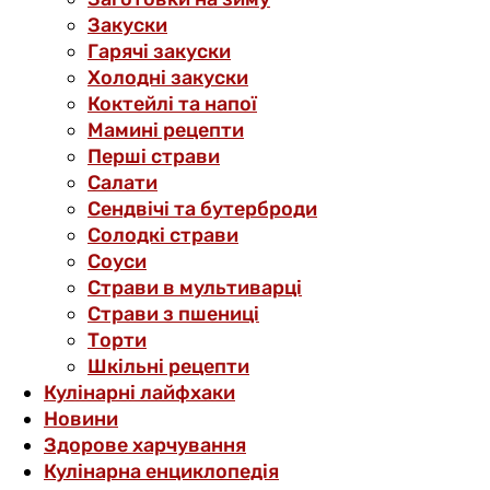
Закуски
Гарячі закуски
Холодні закуски
Коктейлі та напої
Мамині рецепти
Перші страви
Салати
Сендвічі та бутерброди
Солодкі страви
Соуси
Страви в мультиварці
Страви з пшениці
Торти
Шкільні рецепти
Кулінарні лайфхаки
Новини
Здорове харчування
Кулінарна енциклопедія