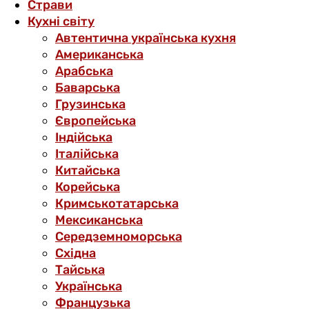
Страви
Кухні світу
Автентична українська кухня
Американська
Арабська
Баварська
Грузинська
Європейська
Індійська
Італійська
Китайська
Корейська
Кримськотатарська
Мексиканська
Середземноморська
Східна
Тайська
Українська
Французька