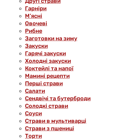
Другі страви
Гарніри
М’ясні
Овочеві
Рибне
Заготовки на зиму
Закуски
Гарячі закуски
Холодні закуски
Коктейлі та напої
Мамині рецепти
Перші страви
Салати
Сендвічі та бутерброди
Солодкі страви
Соуси
Страви в мультиварці
Страви з пшениці
Торти