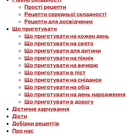
Прості рецепти
Рецепти середньої складності
Рецепти для досвідчених
Що приготувати
Що приготувати на кожен день
Що приготувати на свято
Що приготувати для дитини
Що приготувати на пікнік
Що приготувати на вечерю
Що приготувати в піст
Що приготувати на сніданок
Що приготувати на обід
Що приготувати на день народження
Що приготувати в дорогу
Дієтичне харчування
Дієти
Добірки рецептів
Про нас