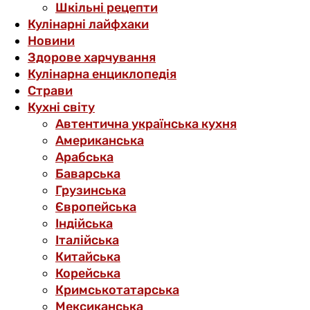
Шкільні рецепти
Кулінарні лайфхаки
Новини
Здорове харчування
Кулінарна енциклопедія
Страви
Кухні світу
Автентична українська кухня
Американська
Арабська
Баварська
Грузинська
Європейська
Індійська
Італійська
Китайська
Корейська
Кримськотатарська
Мексиканська