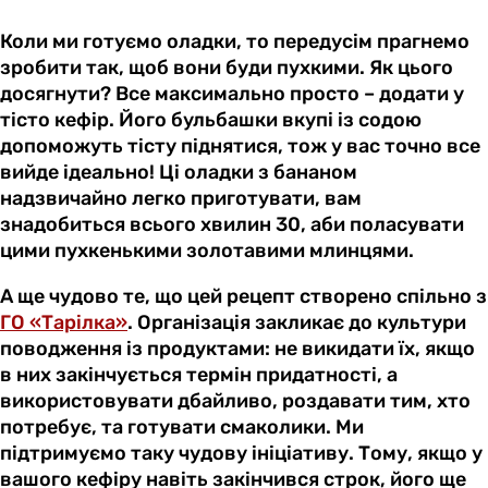
Коли ми готуємо оладки, то передусім прагнемо
зробити так, щоб вони буди пухкими. Як цього
досягнути? Все максимально просто – додати у
тісто кефір. Його бульбашки вкупі із содою
допоможуть тісту піднятися, тож у вас точно все
вийде ідеально! Ці оладки з бананом
надзвичайно легко приготувати, вам
знадобиться всього хвилин 30, аби поласувати
цими пухкенькими золотавими млинцями.
А ще чудово те, що цей рецепт створено спільно з
ГО «Тарілка»
. Організація закликає до культури
поводження із продуктами: не викидати їх, якщо
в них закінчується термін придатності, а
використовувати дбайливо, роздавати тим, хто
потребує, та готувати смаколики. Ми
підтримуємо таку чудову ініціативу. Тому, якщо у
вашого кефіру навіть закінчився строк, його ще