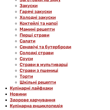
Закуски
Гарячі закуски
Холодні закуски
Коктейлі та напої
Мамині рецепти
Перші страви
Салати
Сендвічі та бутерброди
Солодкі страви
Соуси
Страви в мультиварці
Страви з пшениці
Торти
Шкільні рецепти
Кулінарні лайфхаки
Новини
Здорове харчування
Кулінарна енциклопедія