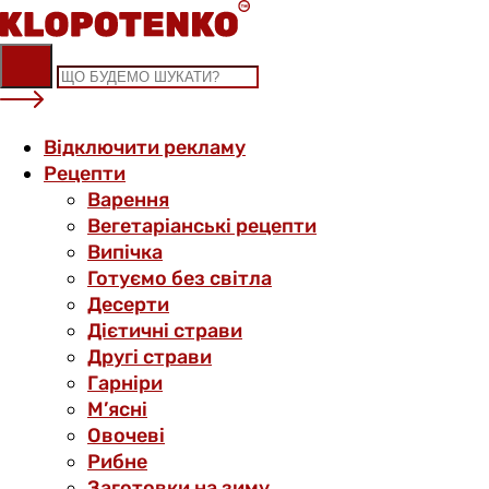
Skip
to
content
Відключити рекламу
Рецепти
Варення
Вегетаріанські рецепти
Випічка
Готуємо без світла
Десерти
Дієтичні страви
Другі страви
Гарніри
М’ясні
Овочеві
Рибне
Заготовки на зиму