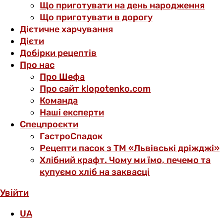
Що приготувати на день народження
Що приготувати в дорогу
Дієтичне харчування
Дієти
Добірки рецептів
Про нас
Про Шефа
Про сайт klopotenko.com
Команда
Наші експерти
Спецпроєкти
ГастроСпадок
Рецепти пасок з ТМ «Львівські дріжджі»
Хлібний крафт. Чому ми їмо, печемо та
купуємо хліб на заквасці
Увійти
UA