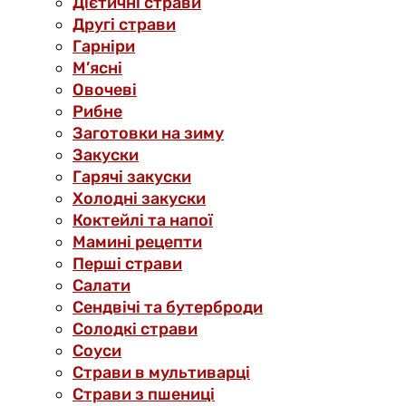
Дієтичні страви
Другі страви
Гарніри
М’ясні
Овочеві
Рибне
Заготовки на зиму
Закуски
Гарячі закуски
Холодні закуски
Коктейлі та напої
Мамині рецепти
Перші страви
Салати
Сендвічі та бутерброди
Солодкі страви
Соуси
Страви в мультиварці
Страви з пшениці