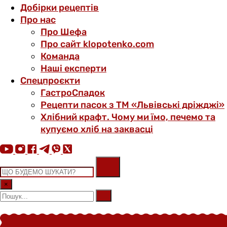
Добірки рецептів
Про нас
Про Шефа
Про сайт klopotenko.com
Команда
Наші експерти
Спецпроєкти
ГастроСпадок
Рецепти пасок з ТМ «Львівські дріжджі»
Хлібний крафт. Чому ми їмо, печемо та
купуємо хліб на заквасці
×