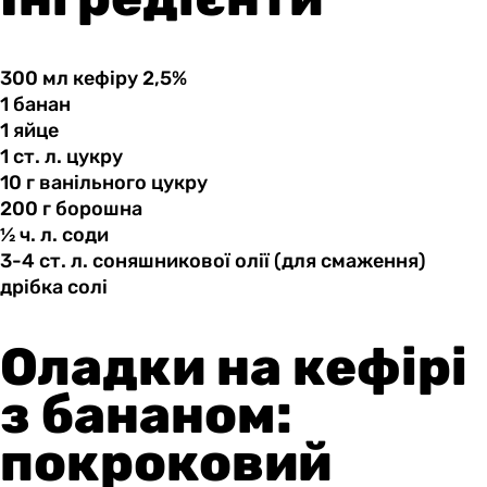
300 мл
кефіру
2,5%
1 банан
1 яйце
1 ст.
л.
цукру
10 г
ванільного
цукру
200 г
борошна
½ ч.
л.
соди
3-4 ст.
л.
соняшникової олії (для смаження)
дрібка солі
Оладки на кефірі
з бананом:
покроковий