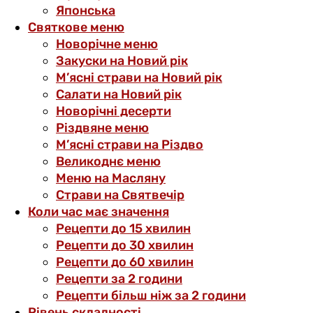
Японська
Святкове меню
Новорічне меню
Закуски на Новий рік
М’ясні страви на Новий рік
Салати на Новий рік
Новорічні десерти
Різдвяне меню
М’ясні страви на Різдво
Великоднє меню
Меню на Масляну
Страви на Святвечір
Коли час має значення
Рецепти до 15 хвилин
Рецепти до 30 хвилин
Рецепти до 60 хвилин
Рецепти за 2 години
Рецепти більш ніж за 2 години
Рівень складності