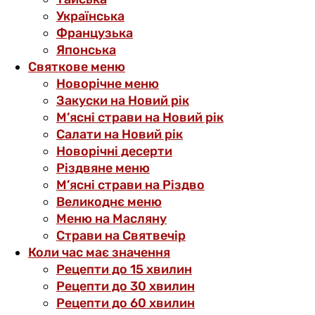
Українська
Французька
Японська
Святкове меню
Новорічне меню
Закуски на Новий рік
М’ясні страви на Новий рік
Салати на Новий рік
Новорічні десерти
Різдвяне меню
М’ясні страви на Різдво
Великоднє меню
Меню на Масляну
Страви на Святвечір
Коли час має значення
Рецепти до 15 хвилин
Рецепти до 30 хвилин
Рецепти до 60 хвилин