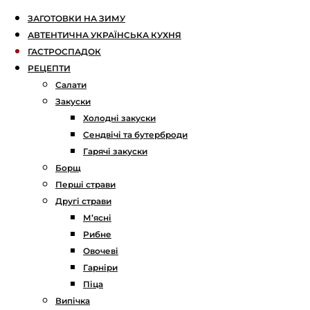
ЗАГОТОВКИ НА ЗИМУ
АВТЕНТИЧНА УКРАЇНСЬКА КУХНЯ
ГАСТРОСПАДОК
РЕЦЕПТИ
Салати
Закуски
Холодні закуски
Сендвічі та бутерброди
Гарячі закуски
Борщ
Перші страви
Другі страви
М’ясні
Рибне
Овочеві
Гарніри
Піца
Випічка