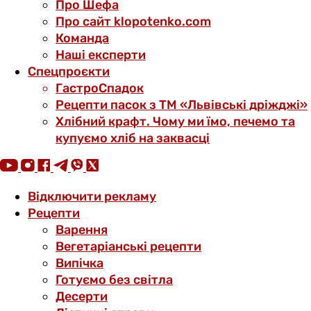
Про Шефа
Про сайт klopotenko.com
Команда
Наші експерти
Спецпроєкти
ГастроСпадок
Рецепти пасок з ТМ «Львівські дріжджі»
Хлібний крафт. Чому ми їмо, печемо та
купуємо хліб на заквасці
Відключити рекламу
Рецепти
Варення
Вегетаріанські рецепти
Випічка
Готуємо без світла
Десерти