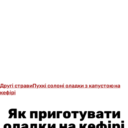
Другі страви
Пухкі солоні оладки з капустою на
кефірі
Як приготувати
оладки на кефірі