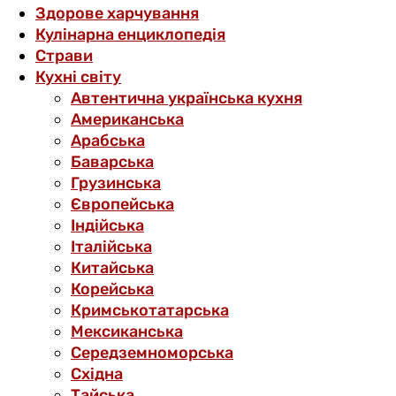
Здорове харчування
Кулінарна енциклопедія
Страви
Кухні світу
Автентична українська кухня
Американська
Арабська
Баварська
Грузинська
Європейська
Індійська
Італійська
Китайська
Корейська
Кримськотатарська
Мексиканська
Середземноморська
Східна
Тайська