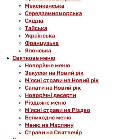
Мексиканська
Середземноморська
Східна
Тайська
Українська
Французька
Японська
Святкове меню
Новорічне меню
Закуски на Новий рік
М’ясні страви на Новий рік
Салати на Новий рік
Новорічні десерти
Різдвяне меню
М’ясні страви на Різдво
Великоднє меню
Меню на Масляну
Страви на Святвечір