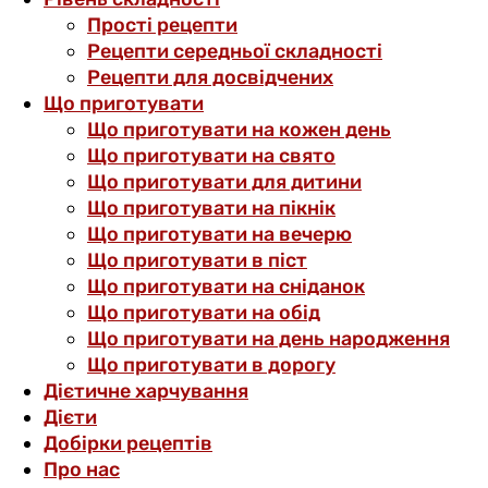
Прості рецепти
Рецепти середньої складності
Рецепти для досвідчених
Що приготувати
Що приготувати на кожен день
Що приготувати на свято
Що приготувати для дитини
Що приготувати на пікнік
Що приготувати на вечерю
Що приготувати в піст
Що приготувати на сніданок
Що приготувати на обід
Що приготувати на день народження
Що приготувати в дорогу
Дієтичне харчування
Дієти
Добірки рецептів
Про нас