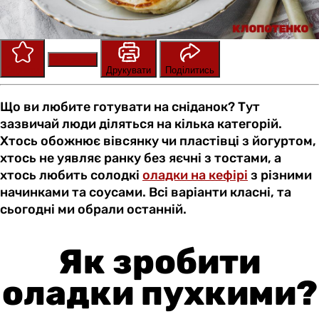
Зберегти
Оцінити
Друкувати
Поділитись
Що ви любите готувати на сніданок? Тут
зазвичай люди діляться на кілька категорій.
Хтось обожнює вівсянку чи пластівці з йогуртом,
хтось не уявляє ранку без яєчні з тостами, а
хтось любить солодкі
оладки на кефірі
з різними
начинками та соусами. Всі варіанти класні, та
сьогодні ми обрали останній.
Як зробити
оладки пухкими?