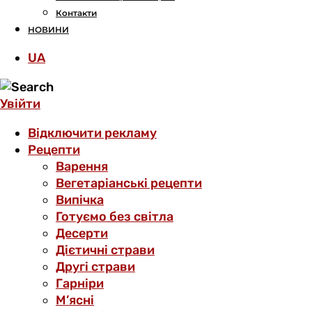
Контакти
НОВИНИ
UA
Увійти
Відключити рекламу
Рецепти
Варення
Вегетаріанські рецепти
Випічка
Готуємо без світла
Десерти
Дієтичні страви
Другі страви
Гарніри
М’ясні