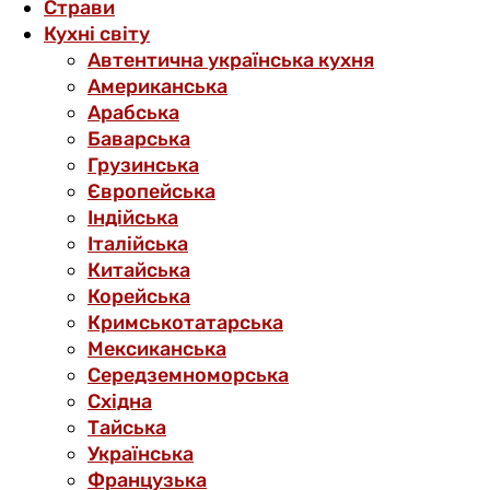
Страви
Кухні світу
Автентична українська кухня
Американська
Арабська
Баварська
Грузинська
Європейська
Індійська
Італійська
Китайська
Корейська
Кримськотатарська
Мексиканська
Середземноморська
Східна
Тайська
Українська
Французька