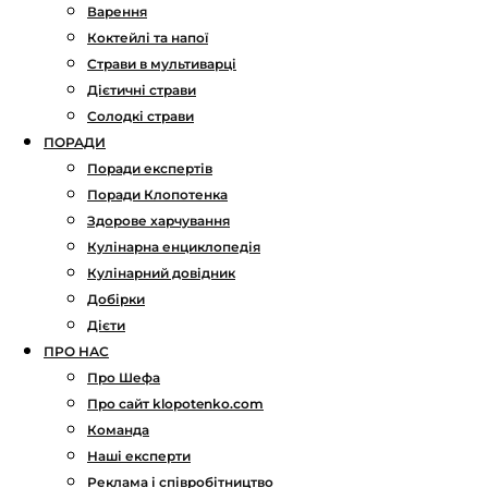
Варення
Коктейлі та напої
Страви в мультиварці
Дієтичні страви
Солодкі страви
ПОРАДИ
Поради експертів
Поради Клопотенка
Здорове харчування
Кулінарна енциклопедія
Кулінарний довідник
Добірки
Дієти
ПРО НАС
Про Шефа
Про сайт klopotenko.com
Команда
Наші експерти
Реклама і співробітництво