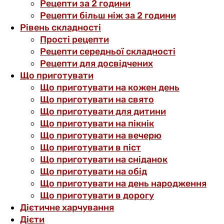
Рецепти за 2 години
Рецепти більш ніж за 2 години
Рівень складності
Прості рецепти
Рецепти середньої складності
Рецепти для досвідчених
Що приготувати
Що приготувати на кожен день
Що приготувати на свято
Що приготувати для дитини
Що приготувати на пікнік
Що приготувати на вечерю
Що приготувати в піст
Що приготувати на сніданок
Що приготувати на обід
Що приготувати на день народження
Що приготувати в дорогу
Дієтичне харчування
Дієти