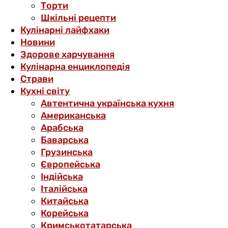
Торти
Шкільні рецепти
Кулінарні лайфхаки
Новини
Здорове харчування
Кулінарна енциклопедія
Страви
Кухні світу
Автентична українська кухня
Американська
Арабська
Баварська
Грузинська
Європейська
Індійська
Італійська
Китайська
Корейська
Кримськотатарська