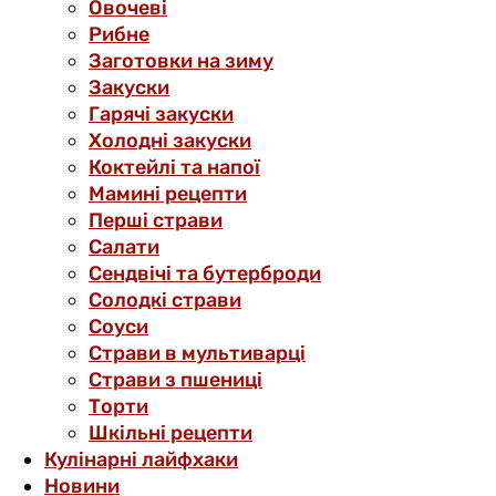
Овочеві
Рибне
Заготовки на зиму
Закуски
Гарячі закуски
Холодні закуски
Коктейлі та напої
Мамині рецепти
Перші страви
Салати
Сендвічі та бутерброди
Солодкі страви
Соуси
Страви в мультиварці
Страви з пшениці
Торти
Шкільні рецепти
Кулінарні лайфхаки
Новини