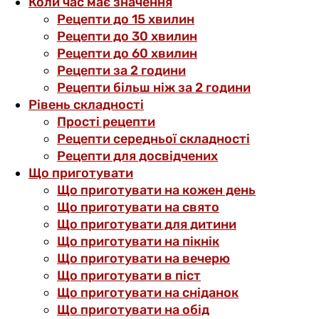
Коли час має значення
Рецепти до 15 хвилин
Рецепти до 30 хвилин
Рецепти до 60 хвилин
Рецепти за 2 години
Рецепти більш ніж за 2 години
Рівень складності
Прості рецепти
Рецепти середньої складності
Рецепти для досвідчених
Що приготувати
Що приготувати на кожен день
Що приготувати на свято
Що приготувати для дитини
Що приготувати на пікнік
Що приготувати на вечерю
Що приготувати в піст
Що приготувати на сніданок
Що приготувати на обід