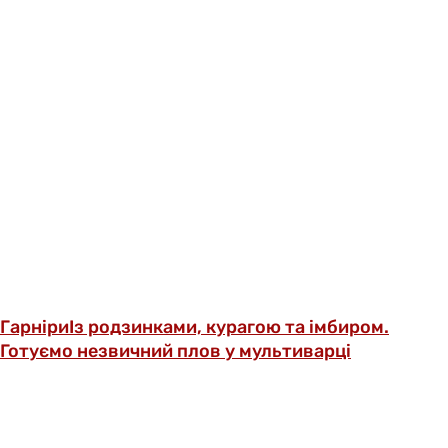
Гарніри
Із родзинками, курагою та імбиром.
Готуємо незвичний плов у мультиварці