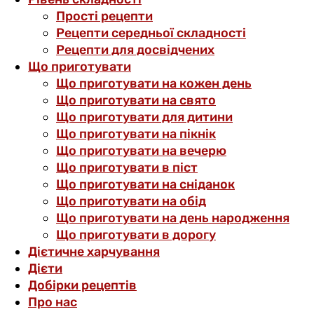
Прості рецепти
Рецепти середньої складності
Рецепти для досвідчених
Що приготувати
Що приготувати на кожен день
Що приготувати на свято
Що приготувати для дитини
Що приготувати на пікнік
Що приготувати на вечерю
Що приготувати в піст
Що приготувати на сніданок
Що приготувати на обід
Що приготувати на день народження
Що приготувати в дорогу
Дієтичне харчування
Дієти
Добірки рецептів
Про нас