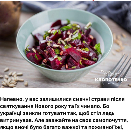
Напевно, у вас залишилися смачні страви після
святкування Нового року та їх чимало. Бо
українці звикли готувати так, щоб стіл ледь
витримував. Але зважайте на своє самопочуття,
якщо вночі було багато важкої та поживної їжі,