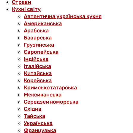
Страви
Кухні світу
Автентична українська кухня
Американська
Арабська
Баварська
Грузинська
Європейська
Індійська
Італійська
Китайська
Корейська
Кримськотатарська
Мексиканська
Середземноморська
Східна
Тайська
Українська
Французька