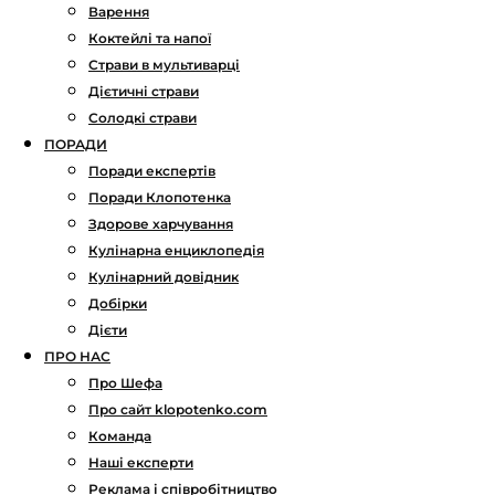
Варення
Коктейлі та напої
Страви в мультиварці
Дієтичні страви
Солодкі страви
ПОРАДИ
Поради експертів
Поради Клопотенка
Здорове харчування
Кулінарна енциклопедія
Кулінарний довідник
Добірки
Дієти
ПРО НАС
Про Шефа
Про сайт klopotenko.com
Команда
Наші експерти
Реклама і співробітництво