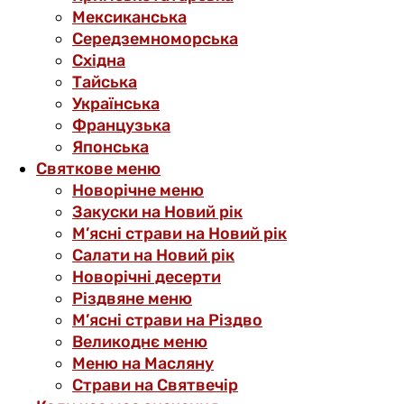
Мексиканська
Середземноморська
Східна
Тайська
Українська
Французька
Японська
Святкове меню
Новорічне меню
Закуски на Новий рік
М’ясні страви на Новий рік
Салати на Новий рік
Новорічні десерти
Різдвяне меню
М’ясні страви на Різдво
Великоднє меню
Меню на Масляну
Страви на Святвечір