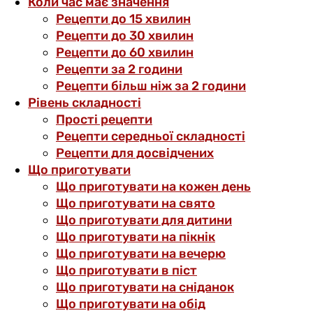
Коли час має значення
Рецепти до 15 хвилин
Рецепти до 30 хвилин
Рецепти до 60 хвилин
Рецепти за 2 години
Рецепти більш ніж за 2 години
Рівень складності
Прості рецепти
Рецепти середньої складності
Рецепти для досвідчених
Що приготувати
Що приготувати на кожен день
Що приготувати на свято
Що приготувати для дитини
Що приготувати на пікнік
Що приготувати на вечерю
Що приготувати в піст
Що приготувати на сніданок
Що приготувати на обід