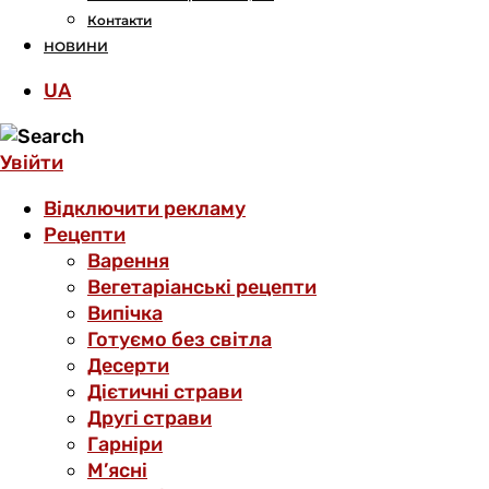
Контакти
НОВИНИ
UA
Увійти
Відключити рекламу
Рецепти
Варення
Вегетаріанські рецепти
Випічка
Готуємо без світла
Десерти
Дієтичні страви
Другі страви
Гарніри
М’ясні