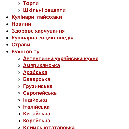
Торти
Шкільні рецепти
Кулінарні лайфхаки
Новини
Здорове харчування
Кулінарна енциклопедія
Страви
Кухні світу
Автентична українська кухня
Американська
Арабська
Баварська
Грузинська
Європейська
Індійська
Італійська
Китайська
Корейська
Кримськотатарська