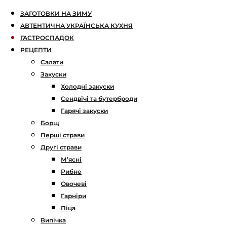
ЗАГОТОВКИ НА ЗИМУ
АВТЕНТИЧНА УКРАЇНСЬКА КУХНЯ
ГАСТРОСПАДОК
РЕЦЕПТИ
Салати
Закуски
Холодні закуски
Сендвічі та бутерброди
Гарячі закуски
Борщ
Перші страви
Другі страви
М’ясні
Рибне
Овочеві
Гарніри
Піца
Випічка