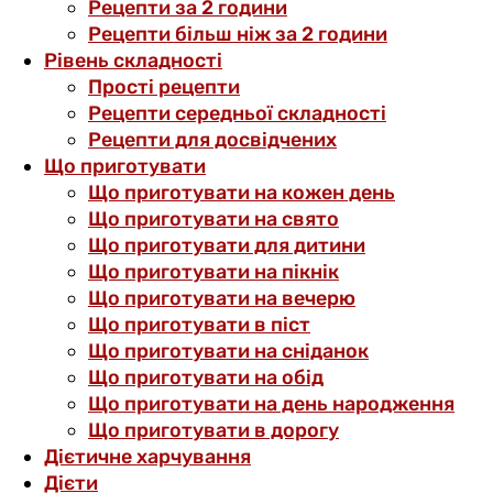
Рецепти за 2 години
Рецепти більш ніж за 2 години
Рівень складності
Прості рецепти
Рецепти середньої складності
Рецепти для досвідчених
Що приготувати
Що приготувати на кожен день
Що приготувати на свято
Що приготувати для дитини
Що приготувати на пікнік
Що приготувати на вечерю
Що приготувати в піст
Що приготувати на сніданок
Що приготувати на обід
Що приготувати на день народження
Що приготувати в дорогу
Дієтичне харчування
Дієти