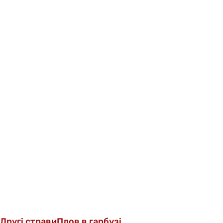
Другі страви
Плов в гарбузі