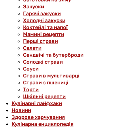
Закуски
Гарячі закуски
Холодні закуски
Коктейлі та напої
Мамині рецепти
Перші страви
Салати
Сендвічі та бутерброди
Солодкі страви
Соуси
Страви в мультиварці
Страви з пшениці
Торти
Шкільні рецепти
Кулінарні лайфхаки
Новини
Здорове харчування
Кулінарна енциклопедія