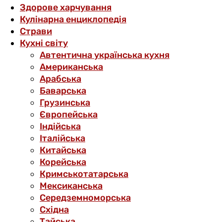
Здорове харчування
Кулінарна енциклопедія
Страви
Кухні світу
Автентична українська кухня
Американська
Арабська
Баварська
Грузинська
Європейська
Індійська
Італійська
Китайська
Корейська
Кримськотатарська
Мексиканська
Середземноморська
Східна
Тайська