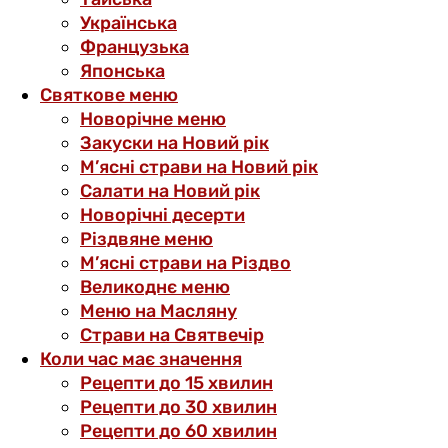
Українська
Французька
Японська
Святкове меню
Новорічне меню
Закуски на Новий рік
М’ясні страви на Новий рік
Салати на Новий рік
Новорічні десерти
Різдвяне меню
М’ясні страви на Різдво
Великоднє меню
Меню на Масляну
Страви на Святвечір
Коли час має значення
Рецепти до 15 хвилин
Рецепти до 30 хвилин
Рецепти до 60 хвилин