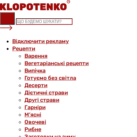
Skip
to
content
Відключити рекламу
Рецепти
Варення
Вегетаріанські рецепти
Випічка
Готуємо без світла
Десерти
Дієтичні страви
Другі страви
Гарніри
М’ясні
Овочеві
Рибне
Заготовки на зиму