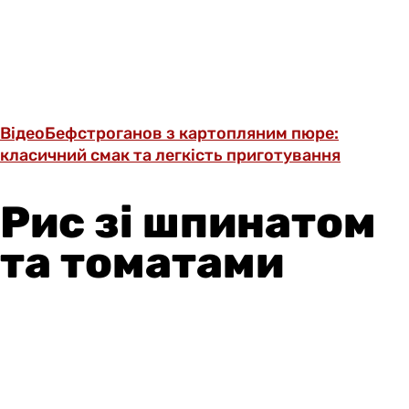
Відео
Бефстроганов з картопляним пюре:
класичний смак та легкість приготування
Рис зі шпинатом
та томатами