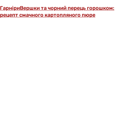
Гарніри
Вершки та чорний перець горошком:
рецепт смачного картопляного пюре