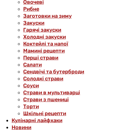
Овочеві
Рибне
Заготовки на зиму
Закуски
Гарячі закуски
Холодні закуски
Коктейлі та напої
Мамині рецепти
Перші страви
Салати
Сендвічі та бутерброди
Солодкі страви
Соуси
Страви в мультиварці
Страви з пшениці
Торти
Шкільні рецепти
Кулінарні лайфхаки
Новини