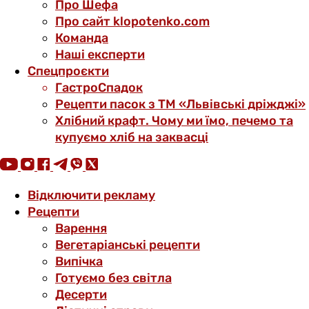
Про Шефа
Про сайт klopotenko.com
Команда
Наші експерти
Спецпроєкти
ГастроСпадок
Рецепти пасок з ТМ «Львівські дріжджі»
Хлібний крафт. Чому ми їмо, печемо та
купуємо хліб на заквасці
Відключити рекламу
Рецепти
Варення
Вегетаріанські рецепти
Випічка
Готуємо без світла
Десерти