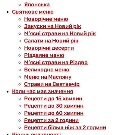
Японська
Святкове меню
Новорічне меню
Закуски на Новий рік
М’ясні страви на Новий рік
Салати на Новий рік
Новорічні десерти
Різдвяне меню
М’ясні страви на Різдво
Великоднє меню
Меню на Масляну
Страви на Святвечір
Коли час має значення
Рецепти до 15 хвилин
Рецепти до 30 хвилин
Рецепти до 60 хвилин
Рецепти за 2 години
Рецепти більш ніж за 2 години
Рівень складності