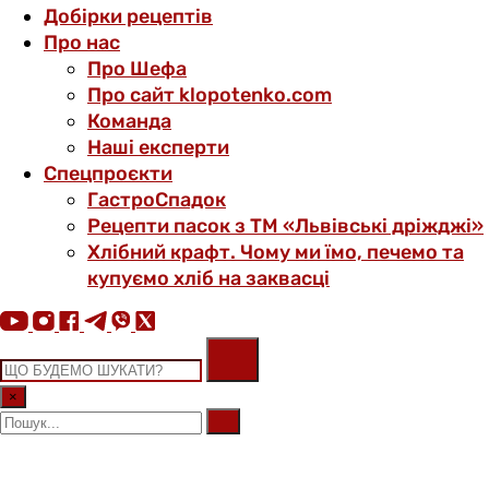
Добірки рецептів
Про нас
Про Шефа
Про сайт klopotenko.com
Команда
Наші експерти
Спецпроєкти
ГастроСпадок
Рецепти пасок з ТМ «Львівські дріжджі»
Хлібний крафт. Чому ми їмо, печемо та
купуємо хліб на заквасці
×