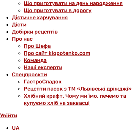
Що приготувати на день народження
Що приготувати в дорогу
Дієтичне харчування
Дієти
Добірки рецептів
Про нас
Про Шефа
Про сайт klopotenko.com
Команда
Наші експерти
Спецпроєкти
ГастроСпадок
Рецепти пасок з ТМ «Львівські дріжджі»
Хлібний крафт. Чому ми їмо, печемо та
купуємо хліб на заквасці
Увійти
UA