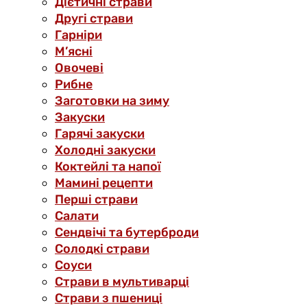
Дієтичні страви
Другі страви
Гарніри
М’ясні
Овочеві
Рибне
Заготовки на зиму
Закуски
Гарячі закуски
Холодні закуски
Коктейлі та напої
Мамині рецепти
Перші страви
Салати
Сендвічі та бутерброди
Солодкі страви
Соуси
Страви в мультиварці
Страви з пшениці