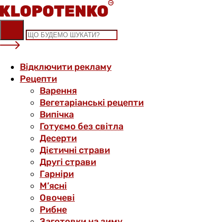
Skip
to
content
Відключити рекламу
Рецепти
Варення
Вегетаріанські рецепти
Випічка
Готуємо без світла
Десерти
Дієтичні страви
Другі страви
Гарніри
М’ясні
Овочеві
Рибне
Заготовки на зиму