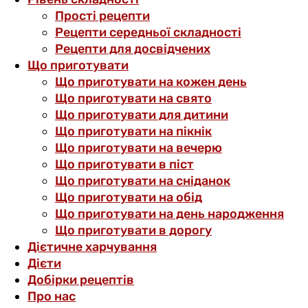
Прості рецепти
Рецепти середньої складності
Рецепти для досвідчених
Що приготувати
Що приготувати на кожен день
Що приготувати на свято
Що приготувати для дитини
Що приготувати на пікнік
Що приготувати на вечерю
Що приготувати в піст
Що приготувати на сніданок
Що приготувати на обід
Що приготувати на день народження
Що приготувати в дорогу
Дієтичне харчування
Дієти
Добірки рецептів
Про нас