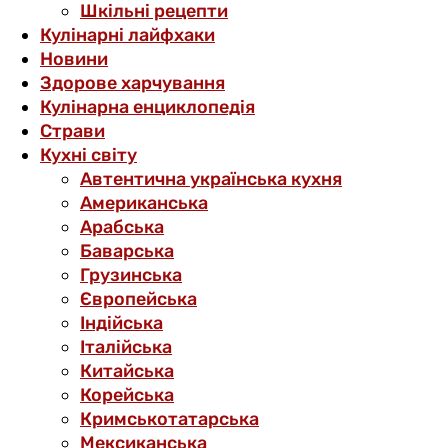
Шкільні рецепти
Кулінарні лайфхаки
Новини
Здорове харчування
Кулінарна енциклопедія
Страви
Кухні світу
Автентична українська кухня
Американська
Арабська
Баварська
Грузинська
Європейська
Індійська
Італійська
Китайська
Корейська
Кримськотатарська
Мексиканська