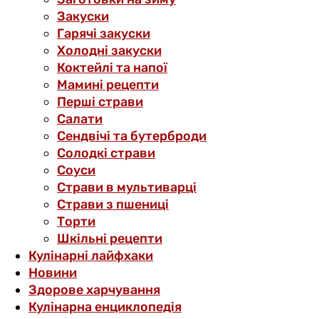
Закуски
Гарячі закуски
Холодні закуски
Коктейлі та напої
Мамині рецепти
Перші страви
Салати
Сендвічі та бутерброди
Солодкі страви
Соуси
Страви в мультиварці
Страви з пшениці
Торти
Шкільні рецепти
Кулінарні лайфхаки
Новини
Здорове харчування
Кулінарна енциклопедія