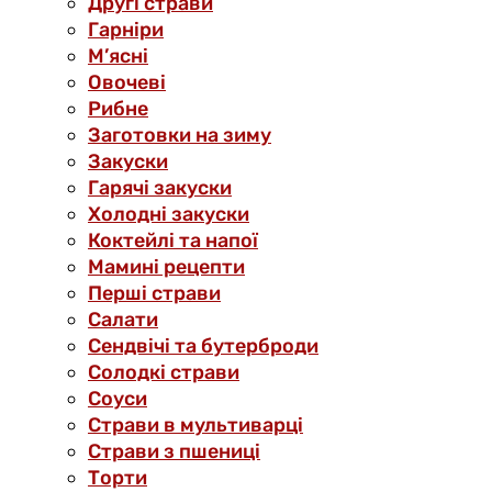
Другі страви
Гарніри
М’ясні
Овочеві
Рибне
Заготовки на зиму
Закуски
Гарячі закуски
Холодні закуски
Коктейлі та напої
Мамині рецепти
Перші страви
Салати
Сендвічі та бутерброди
Солодкі страви
Соуси
Страви в мультиварці
Страви з пшениці
Торти