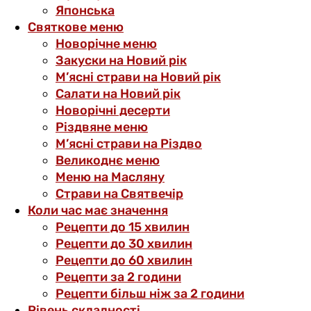
Японська
Святкове меню
Новорічне меню
Закуски на Новий рік
М’ясні страви на Новий рік
Салати на Новий рік
Новорічні десерти
Різдвяне меню
М’ясні страви на Різдво
Великоднє меню
Меню на Масляну
Страви на Святвечір
Коли час має значення
Рецепти до 15 хвилин
Рецепти до 30 хвилин
Рецепти до 60 хвилин
Рецепти за 2 години
Рецепти більш ніж за 2 години
Рівень складності