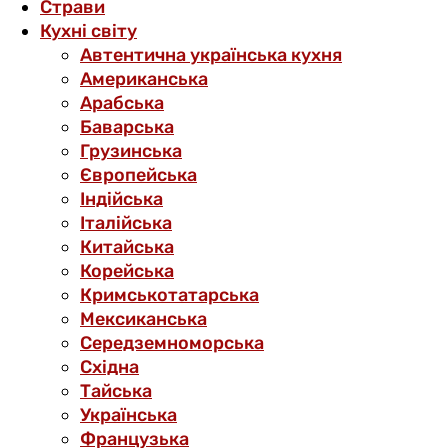
Страви
Кухні світу
Автентична українська кухня
Американська
Арабська
Баварська
Грузинська
Європейська
Індійська
Італійська
Китайська
Корейська
Кримськотатарська
Мексиканська
Середземноморська
Східна
Тайська
Українська
Французька