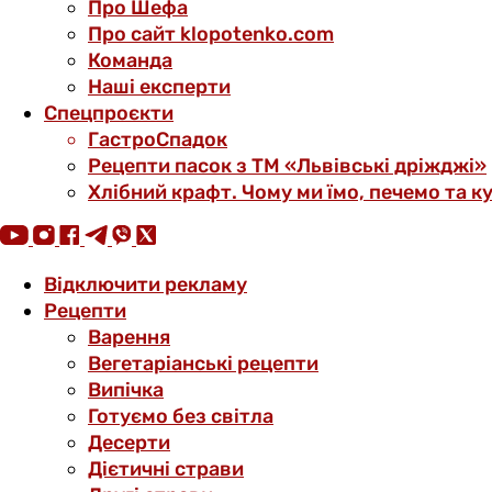
Про Шефа
Про сайт klopotenko.com
Команда
Наші експерти
Спецпроєкти
ГастроСпадок
Рецепти пасок з ТМ «Львівські дріжджі»
Хлібний крафт. Чому ми їмо, печемо та к
Відключити рекламу
Рецепти
Варення
Вегетаріанські рецепти
Випічка
Готуємо без світла
Десерти
Дієтичні страви