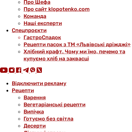
Про Шефа
Про сайт klopotenko.com
Команда
Наші експерти
Спецпроєкти
ГастроСпадок
Рецепти пасок з ТМ «Львівські дріжджі»
Хлібний крафт. Чому ми їмо, печемо та
купуємо хліб на заквасці
Відключити рекламу
Рецепти
Варення
Вегетаріанські рецепти
Випічка
Готуємо без світла
Десерти