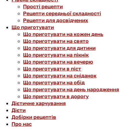
Прості рецепти
Рецепти середньої складності
Рецепти для досвідчених
Що приготувати
Що приготувати на кожен день
Що приготувати на свято
Що приготувати для дитини
Що приготувати на пікнік
Що приготувати на вечерю
Що приготувати в піст
Що приготувати на сніданок
Що приготувати на обід
Що приготувати на день народження
Що приготувати в дорогу
Дієтичне харчування
Дієти
Добірки рецептів
Про нас