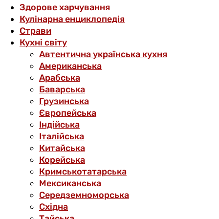
Здорове харчування
Кулінарна енциклопедія
Страви
Кухні світу
Автентична українська кухня
Американська
Арабська
Баварська
Грузинська
Європейська
Індійська
Італійська
Китайська
Корейська
Кримськотатарська
Мексиканська
Середземноморська
Східна
Тайська