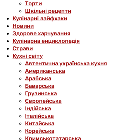
Торти
Шкільні рецепти
Кулінарні лайфхаки
Новини
Здорове харчування
Кулінарна енциклопедія
Страви
Кухні світу
Автентична українська кухня
Американська
Арабська
Баварська
Грузинська
Європейська
Індійська
Італійська
Китайська
Корейська
Кримськотатарська