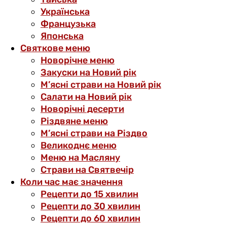
Українська
Французька
Японська
Святкове меню
Новорічне меню
Закуски на Новий рік
М’ясні страви на Новий рік
Салати на Новий рік
Новорічні десерти
Різдвяне меню
М’ясні страви на Різдво
Великоднє меню
Меню на Масляну
Страви на Святвечір
Коли час має значення
Рецепти до 15 хвилин
Рецепти до 30 хвилин
Рецепти до 60 хвилин