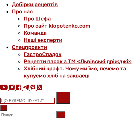
Добірки рецептів
Про нас
Про Шефа
Про сайт klopotenko.com
Команда
Наші експерти
Спецпроєкти
ГастроСпадок
Рецепти пасок з ТМ «Львівські дріжджі»
Хлібний крафт. Чому ми їмо, печемо та
купуємо хліб на заквасці
×