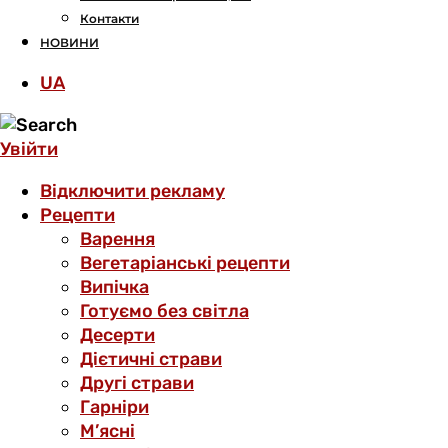
Контакти
НОВИНИ
UA
Увійти
Відключити рекламу
Рецепти
Варення
Вегетаріанські рецепти
Випічка
Готуємо без світла
Десерти
Дієтичні страви
Другі страви
Гарніри
М’ясні