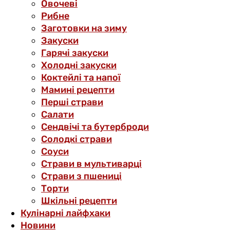
Овочеві
Рибне
Заготовки на зиму
Закуски
Гарячі закуски
Холодні закуски
Коктейлі та напої
Мамині рецепти
Перші страви
Салати
Сендвічі та бутерброди
Солодкі страви
Соуси
Страви в мультиварці
Страви з пшениці
Торти
Шкільні рецепти
Кулінарні лайфхаки
Новини