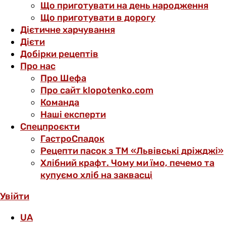
Що приготувати на день народження
Що приготувати в дорогу
Дієтичне харчування
Дієти
Добірки рецептів
Про нас
Про Шефа
Про сайт klopotenko.com
Команда
Наші експерти
Спецпроєкти
ГастроСпадок
Рецепти пасок з ТМ «Львівські дріжджі»
Хлібний крафт. Чому ми їмо, печемо та
купуємо хліб на заквасці
Увійти
UA