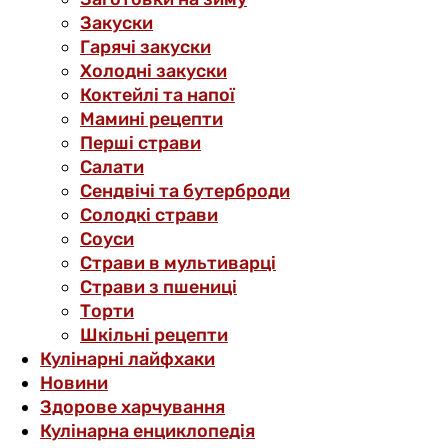
Закуски
Гарячі закуски
Холодні закуски
Коктейлі та напої
Мамині рецепти
Перші страви
Салати
Сендвічі та бутерброди
Солодкі страви
Соуси
Страви в мультиварці
Страви з пшениці
Торти
Шкільні рецепти
Кулінарні лайфхаки
Новини
Здорове харчування
Кулінарна енциклопедія