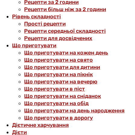
Рецепти за 2 години
Рецепти більш ніж за 2 години
Рівень складності
Прості рецепти
Рецепти середньої складності
Рецепти для досвідчених
Що приготувати
Що приготувати на кожен день
Що приготувати на свято
Що приготувати для дитини
Що приготувати на пікнік
Що приготувати на вечерю
Що приготувати в піст
Що приготувати на сніданок
Що приготувати на обід
Що приготувати на день народження
Що приготувати в дорогу
Дієтичне харчування
Дієти