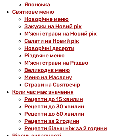
Японська
Святкове меню
Новорічне меню
Закуски на Новий рік
М’ясні страви на Новий рік
Салати на Новий рік
Новорічні десерти
Різдвяне меню
М’ясні страви на Різдво
Великоднє меню
Меню на Масляну
Страви на Святвечір
Коли час має значення
Рецепти до 15 хвилин
Рецепти до 30 хвилин
Рецепти до 60 хвилин
Рецепти за 2 години
Рецепти більш ніж за 2 години
Рівень складності