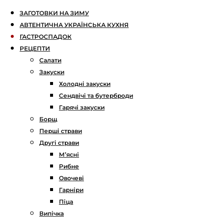
ЗАГОТОВКИ НА ЗИМУ
АВТЕНТИЧНА УКРАЇНСЬКА КУХНЯ
ГАСТРОСПАДОК
РЕЦЕПТИ
Салати
Закуски
Холодні закуски
Сендвічі та бутерброди
Гарячі закуски
Борщ
Перші страви
Другі страви
М’ясні
Рибне
Овочеві
Гарніри
Піца
Випічка