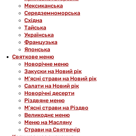
Мексиканська
Середземноморська
Східна
Тайська
Українська
Французька
Японська
Святкове меню
Новорічне меню
Закуски на Новий рік
М’ясні страви на Новий рік
Салати на Новий рік
Новорічні десерти
Різдвяне меню
М’ясні страви на Різдво
Великоднє меню
Меню на Масляну
Страви на Святвечір