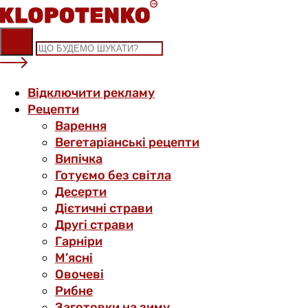
Skip
to
content
Відключити рекламу
Рецепти
Варення
Вегетаріанські рецепти
Випічка
Готуємо без світла
Десерти
Дієтичні страви
Другі страви
Гарніри
М’ясні
Овочеві
Рибне
Заготовки на зиму