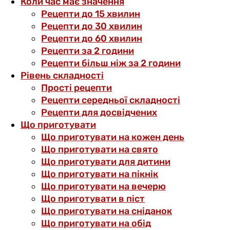
Коли час має значення
Рецепти до 15 хвилин
Рецепти до 30 хвилин
Рецепти до 60 хвилин
Рецепти за 2 години
Рецепти більш ніж за 2 години
Рівень складності
Прості рецепти
Рецепти середньої складності
Рецепти для досвідчених
Що приготувати
Що приготувати на кожен день
Що приготувати на свято
Що приготувати для дитини
Що приготувати на пікнік
Що приготувати на вечерю
Що приготувати в піст
Що приготувати на сніданок
Що приготувати на обід