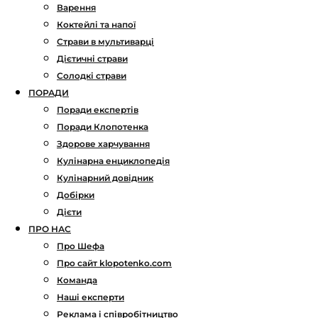
Варення
Коктейлі та напої
Страви в мультиварці
Дієтичні страви
Солодкі страви
ПОРАДИ
Поради експертів
Поради Клопотенка
Здорове харчування
Кулінарна енциклопедія
Кулінарний довідник
Добірки
Дієти
ПРО НАС
Про Шефа
Про сайт klopotenko.com
Команда
Наші експерти
Реклама і співробітництво