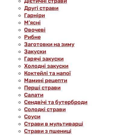
Дієтичні страви
Другі страви
Гарніри
М’ясні
Овочеві
Рибне
Заготовки на зиму
Закуски
Гарячі закуски
Холодні закуски
Коктейлі та напої
Мамині рецепти
Перші страви
Салати
Сендвічі та бутерброди
Солодкі страви
Соуси
Страви в мультиварці
Страви з пшениці