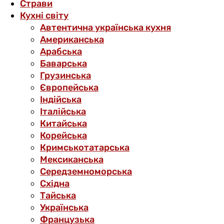
Страви
Кухні світу
Автентична українська кухня
Американська
Арабська
Баварська
Грузинська
Європейська
Індійська
Італійська
Китайська
Корейська
Кримськотатарська
Мексиканська
Середземноморська
Східна
Тайська
Українська
Французька