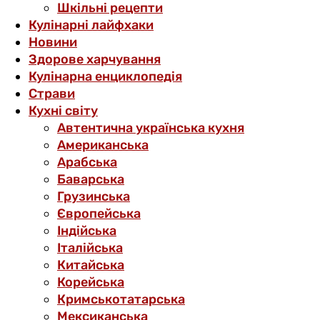
Шкільні рецепти
Кулінарні лайфхаки
Новини
Здорове харчування
Кулінарна енциклопедія
Страви
Кухні світу
Автентична українська кухня
Американська
Арабська
Баварська
Грузинська
Європейська
Індійська
Італійська
Китайська
Корейська
Кримськотатарська
Мексиканська