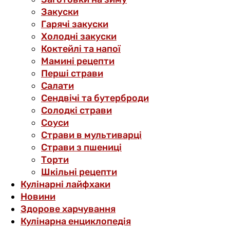
Закуски
Гарячі закуски
Холодні закуски
Коктейлі та напої
Мамині рецепти
Перші страви
Салати
Сендвічі та бутерброди
Солодкі страви
Соуси
Страви в мультиварці
Страви з пшениці
Торти
Шкільні рецепти
Кулінарні лайфхаки
Новини
Здорове харчування
Кулінарна енциклопедія