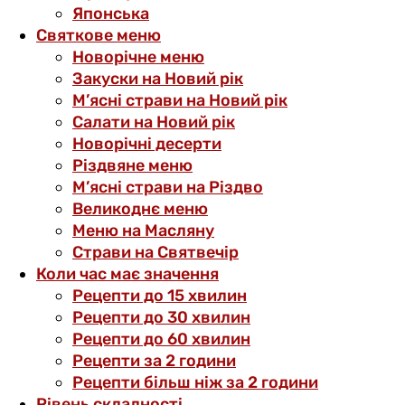
Японська
Святкове меню
Новорічне меню
Закуски на Новий рік
М’ясні страви на Новий рік
Салати на Новий рік
Новорічні десерти
Різдвяне меню
М’ясні страви на Різдво
Великоднє меню
Меню на Масляну
Страви на Святвечір
Коли час має значення
Рецепти до 15 хвилин
Рецепти до 30 хвилин
Рецепти до 60 хвилин
Рецепти за 2 години
Рецепти більш ніж за 2 години
Рівень складності