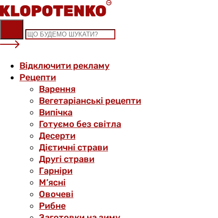
Skip
to
content
Відключити рекламу
Рецепти
Варення
Вегетаріанські рецепти
Випічка
Готуємо без світла
Десерти
Дієтичні страви
Другі страви
Гарніри
М’ясні
Овочеві
Рибне
Заготовки на зиму