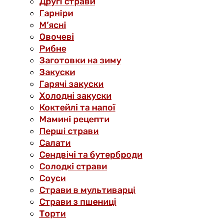
Другі страви
Гарніри
М’ясні
Овочеві
Рибне
Заготовки на зиму
Закуски
Гарячі закуски
Холодні закуски
Коктейлі та напої
Мамині рецепти
Перші страви
Салати
Сендвічі та бутерброди
Солодкі страви
Соуси
Страви в мультиварці
Страви з пшениці
Торти