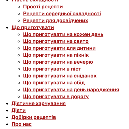
Прості рецепти
Рецепти середньої складності
Рецепти для досвідчених
Що приготувати
Що приготувати на кожен день
Що приготувати на свято
Що приготувати для дитини
Що приготувати на пікнік
Що приготувати на вечерю
Що приготувати в піст
Що приготувати на сніданок
Що приготувати на обід
Що приготувати на день народження
Що приготувати в дорогу
Дієтичне харчування
Дієти
Добірки рецептів
Про нас