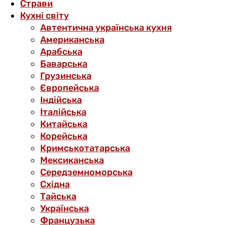
Страви
Кухні світу
Автентична українська кухня
Американська
Арабська
Баварська
Грузинська
Європейська
Індійська
Італійська
Китайська
Корейська
Кримськотатарська
Мексиканська
Середземноморська
Східна
Тайська
Українська
Французька