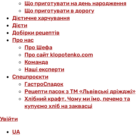
Що приготувати на день народження
Що приготувати в дорогу
Дієтичне харчування
Дієти
Добірки рецептів
Про нас
Про Шефа
Про сайт klopotenko.com
Команда
Наші експерти
Спецпроєкти
ГастроСпадок
Рецепти пасок з ТМ «Львівські дріжджі»
Хлібний крафт. Чому ми їмо, печемо та
купуємо хліб на заквасці
Увійти
UA