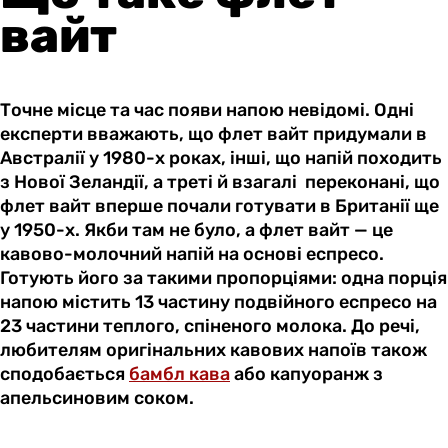
вайт
Точне місце та час появи напою невідомі. Одні
експерти вважають, що флет вайт придумали в
Австралії у 1980-х роках, інші, що напій походить
з Нової Зеландії, а треті й взагалі переконані, що
флет вайт вперше почали готувати в Британії ще
у 1950-х. Якби там не було, а флет вайт — це
кавово-молочний напій на основі еспресо.
Готують його за такими пропорціями: одна порція
напою містить 13 частину подвійного еспресо на
23 частини теплого, спіненого молока. До речі,
любителям оригінальних кавових напоїв також
сподобається
бамбл кава
або капуоранж з
апельсиновим соком.