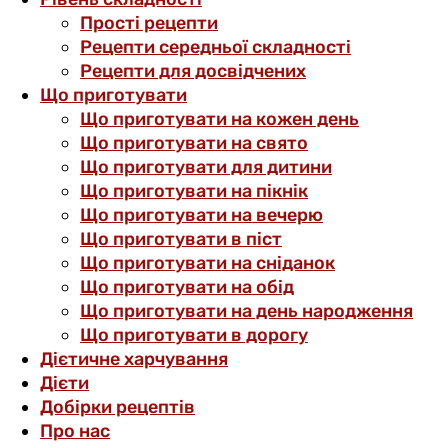
Прості рецепти
Рецепти середньої складності
Рецепти для досвідчених
Що приготувати
Що приготувати на кожен день
Що приготувати на свято
Що приготувати для дитини
Що приготувати на пікнік
Що приготувати на вечерю
Що приготувати в піст
Що приготувати на сніданок
Що приготувати на обід
Що приготувати на день народження
Що приготувати в дорогу
Дієтичне харчування
Дієти
Добірки рецептів
Про нас