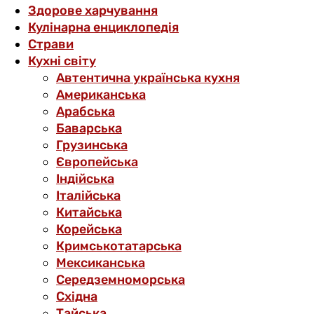
Здорове харчування
Кулінарна енциклопедія
Страви
Кухні світу
Автентична українська кухня
Американська
Арабська
Баварська
Грузинська
Європейська
Індійська
Італійська
Китайська
Корейська
Кримськотатарська
Мексиканська
Середземноморська
Східна
Тайська