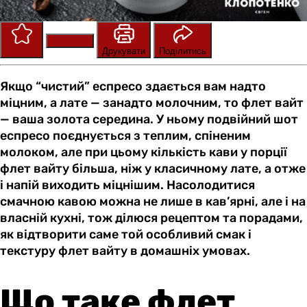
Зберегти
Оцінити
Друкувати
Поділитись
Якщо “чистий” еспресо здається вам надто
міцним, а лате — занадто молочним, то флет вайт
— ваша золота середина. У ньому подвійний шот
еспресо поєднується з теплим, спіненим
молоком, але при цьому кількість кави у порції
флет вайту більша, ніж у класичному лате, а отже
і напій виходить міцнішим. Насолодитися
смачною кавою можна не лише в кав’ярні, але і на
власній кухні, тож ділюся рецептом та порадами,
як відтворити саме той особливий смак і
текстуру флет вайту в домашніх умовах.
Що таке флет