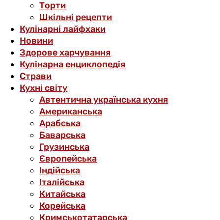
Торти
Шкільні рецепти
Кулінарні лайфхаки
Новини
Здорове харчування
Кулінарна енциклопедія
Страви
Кухні світу
Автентична українська кухня
Американська
Арабська
Баварська
Грузинська
Європейська
Індійська
Італійська
Китайська
Корейська
Кримськотатарська