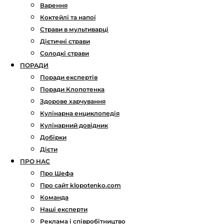
Варення
Коктейлі та напої
Страви в мультиварці
Дієтичні страви
Солодкі страви
ПОРАДИ
Поради експертів
Поради Клопотенка
Здорове харчування
Кулінарна енциклопедія
Кулінарний довідник
Добірки
Дієти
ПРО НАС
Про Шефа
Про сайт klopotenko.com
Команда
Наші експерти
Реклама і співробітництво