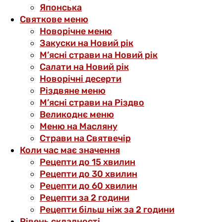
Японська
Святкове меню
Новорічне меню
Закуски на Новий рік
М’ясні страви на Новий рік
Салати на Новий рік
Новорічні десерти
Різдвяне меню
М’ясні страви на Різдво
Великоднє меню
Меню на Масляну
Страви на Святвечір
Коли час має значення
Рецепти до 15 хвилин
Рецепти до 30 хвилин
Рецепти до 60 хвилин
Рецепти за 2 години
Рецепти більш ніж за 2 години
Рівень складності