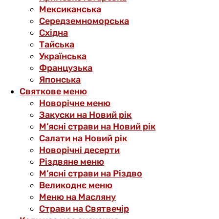
Мексиканська
Середземноморська
Східна
Тайська
Українська
Французька
Японська
Святкове меню
Новорічне меню
Закуски на Новий рік
М’ясні страви на Новий рік
Салати на Новий рік
Новорічні десерти
Різдвяне меню
М’ясні страви на Різдво
Великоднє меню
Меню на Масляну
Страви на Святвечір