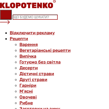
Skip
to
content
Відключити рекламу
Рецепти
Варення
Вегетаріанські рецепти
Випічка
Готуємо без світла
Десерти
Дієтичні страви
Другі страви
Гарніри
М’ясні
Овочеві
Рибне
Заготовки на зиму