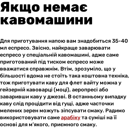
Якщо немає
кавомашини
Для приготування напою вам знадобиться 35-40
мл еспресо. Звісно, найкраще заварювати
еспресо у спеціальній кавомашині, адже саме
приготований під тиском еспресо може
вважатися справжнім. Втім, зрозуміло, що у
більшості вдома не стоїть така коштовна техніка,
тож приготувати каву для флет вайту можна у
гейзерній кавоварці (моці), аеропресі або
заваривши каву у джезві. В останньому випадку
каву слід процідити від гущі, адже часточки
мелених зерен можуть зіпсувати смаку. Радимо
використовувати саме
арабіку
та суміші на її
основі для м’якого, приємного смаку.