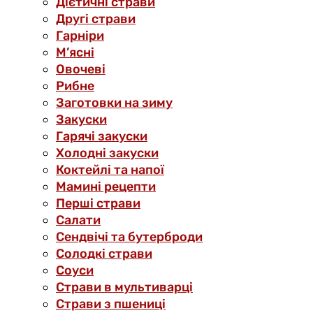
Дієтичні страви
Другі страви
Гарніри
М’ясні
Овочеві
Рибне
Заготовки на зиму
Закуски
Гарячі закуски
Холодні закуски
Коктейлі та напої
Мамині рецепти
Перші страви
Салати
Сендвічі та бутерброди
Солодкі страви
Соуси
Страви в мультиварці
Страви з пшениці