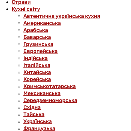
Страви
Кухні світу
Автентична українська кухня
Американська
Арабська
Баварська
Грузинська
Європейська
Індійська
Італійська
Китайська
Корейська
Кримськотатарська
Мексиканська
Середземноморська
Східна
Тайська
Українська
Французька