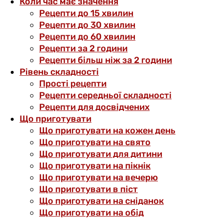
Коли час має значення
Рецепти до 15 хвилин
Рецепти до 30 хвилин
Рецепти до 60 хвилин
Рецепти за 2 години
Рецепти більш ніж за 2 години
Рівень складності
Прості рецепти
Рецепти середньої складності
Рецепти для досвідчених
Що приготувати
Що приготувати на кожен день
Що приготувати на свято
Що приготувати для дитини
Що приготувати на пікнік
Що приготувати на вечерю
Що приготувати в піст
Що приготувати на сніданок
Що приготувати на обід