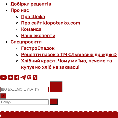
Добірки рецептів
Про нас
Про Шефа
Про сайт klopotenko.com
Команда
Наші експерти
Спецпроєкти
ГастроСпадок
Рецепти пасок з ТМ «Львівські дріжджі»
Хлібний крафт. Чому ми їмо, печемо та
купуємо хліб на заквасці
×