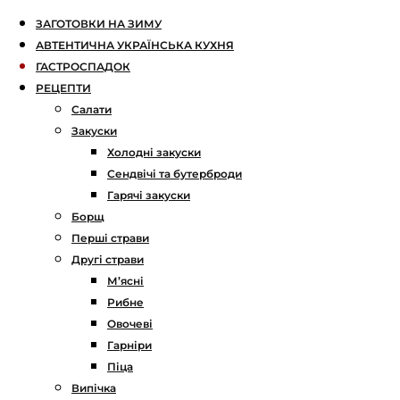
ЗАГОТОВКИ НА ЗИМУ
АВТЕНТИЧНА УКРАЇНСЬКА КУХНЯ
ГАСТРОСПАДОК
РЕЦЕПТИ
Салати
Закуски
Холодні закуски
Сендвічі та бутерброди
Гарячі закуски
Борщ
Перші страви
Другі страви
М’ясні
Рибне
Овочеві
Гарніри
Піца
Випічка