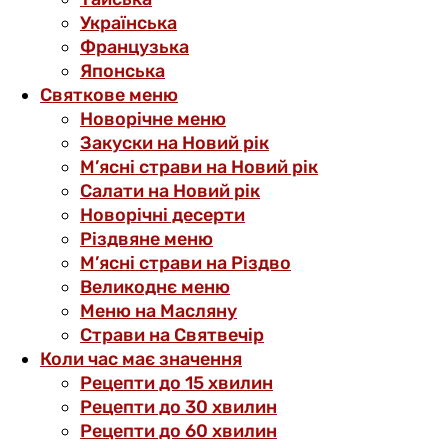
Українська
Французька
Японська
Святкове меню
Новорічне меню
Закуски на Новий рік
М’ясні страви на Новий рік
Салати на Новий рік
Новорічні десерти
Різдвяне меню
М’ясні страви на Різдво
Великоднє меню
Меню на Масляну
Страви на Святвечір
Коли час має значення
Рецепти до 15 хвилин
Рецепти до 30 хвилин
Рецепти до 60 хвилин