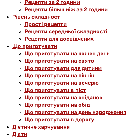
Рецепти за 2 години
Рецепти більш ніж за 2 години
Рівень складності
Прості рецепти
Рецепти середньої складності
Рецепти для досвідчених
Що приготувати
Що приготувати на кожен день
Що приготувати на свято
Що приготувати для дитини
Що приготувати на пікнік
Що приготувати на вечерю
Що приготувати в піст
Що приготувати на сніданок
Що приготувати на обід
Що приготувати на день народження
Що приготувати в дорогу
Дієтичне харчування
Дієти