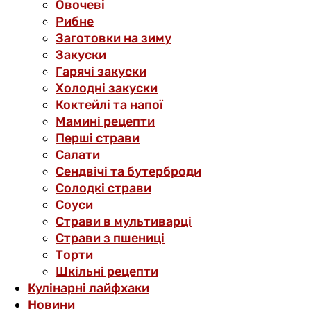
Овочеві
Рибне
Заготовки на зиму
Закуски
Гарячі закуски
Холодні закуски
Коктейлі та напої
Мамині рецепти
Перші страви
Салати
Сендвічі та бутерброди
Солодкі страви
Соуси
Страви в мультиварці
Страви з пшениці
Торти
Шкільні рецепти
Кулінарні лайфхаки
Новини