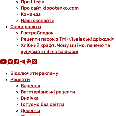
Про Шефа
Про сайт klopotenko.com
Команда
Наші експерти
Спецпроєкти
ГастроСпадок
Рецепти пасок з ТМ «Львівські дріжджі»
Хлібний крафт. Чому ми їмо, печемо та
купуємо хліб на заквасці
Відключити рекламу
Рецепти
Варення
Вегетаріанські рецепти
Випічка
Готуємо без світла
Десерти