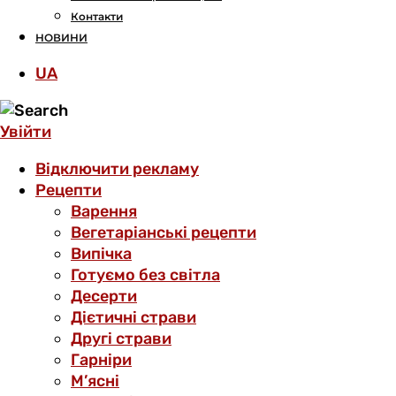
Контакти
НОВИНИ
UA
Увійти
Відключити рекламу
Рецепти
Варення
Вегетаріанські рецепти
Випічка
Готуємо без світла
Десерти
Дієтичні страви
Другі страви
Гарніри
М’ясні