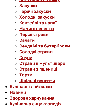
Закуски
Гарячі закуски
Холодні закуски
Коктейлі та напої
Мамині рецепти
Перші страви
Салати
Сендвічі та бутерброди
Солодкі страви
Соуси
Страви в мультиварці
Страви з пшениці
Торти
Шкільні рецепти
Кулінарні лайфхаки
Новини
Здорове харчування
Кулінарна енциклопедія