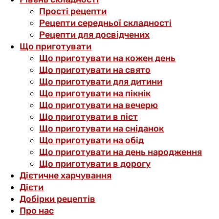
Прості рецепти
Рецепти середньої складності
Рецепти для досвідчених
Що приготувати
Що приготувати на кожен день
Що приготувати на свято
Що приготувати для дитини
Що приготувати на пікнік
Що приготувати на вечерю
Що приготувати в піст
Що приготувати на сніданок
Що приготувати на обід
Що приготувати на день народження
Що приготувати в дорогу
Дієтичне харчування
Дієти
Добірки рецептів
Про нас