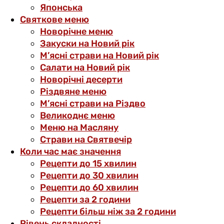
Японська
Святкове меню
Новорічне меню
Закуски на Новий рік
М’ясні страви на Новий рік
Салати на Новий рік
Новорічні десерти
Різдвяне меню
М’ясні страви на Різдво
Великоднє меню
Меню на Масляну
Страви на Святвечір
Коли час має значення
Рецепти до 15 хвилин
Рецепти до 30 хвилин
Рецепти до 60 хвилин
Рецепти за 2 години
Рецепти більш ніж за 2 години
Рівень складності