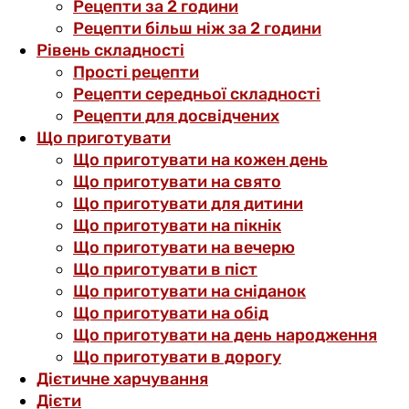
Рецепти за 2 години
Рецепти більш ніж за 2 години
Рівень складності
Прості рецепти
Рецепти середньої складності
Рецепти для досвідчених
Що приготувати
Що приготувати на кожен день
Що приготувати на свято
Що приготувати для дитини
Що приготувати на пікнік
Що приготувати на вечерю
Що приготувати в піст
Що приготувати на сніданок
Що приготувати на обід
Що приготувати на день народження
Що приготувати в дорогу
Дієтичне харчування
Дієти