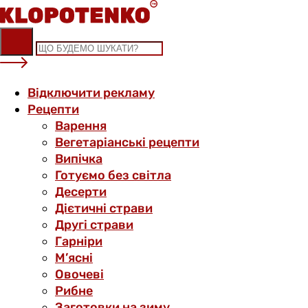
Skip
to
content
Відключити рекламу
Рецепти
Варення
Вегетаріанські рецепти
Випічка
Готуємо без світла
Десерти
Дієтичні страви
Другі страви
Гарніри
М’ясні
Овочеві
Рибне
Заготовки на зиму