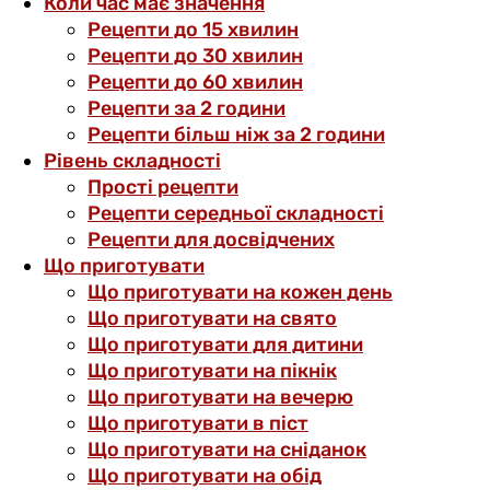
Коли час має значення
Рецепти до 15 хвилин
Рецепти до 30 хвилин
Рецепти до 60 хвилин
Рецепти за 2 години
Рецепти більш ніж за 2 години
Рівень складності
Прості рецепти
Рецепти середньої складності
Рецепти для досвідчених
Що приготувати
Що приготувати на кожен день
Що приготувати на свято
Що приготувати для дитини
Що приготувати на пікнік
Що приготувати на вечерю
Що приготувати в піст
Що приготувати на сніданок
Що приготувати на обід