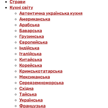
Страви
Кухні світу
Автентична українська кухня
Американська
Арабська
Баварська
Грузинська
Європейська
Індійська
Італійська
Китайська
Корейська
Кримськотатарська
Мексиканська
Середземноморська
Східна
Тайська
Українська
Французька