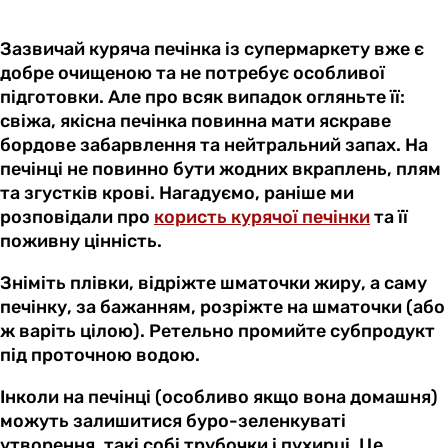
Зазвичай куряча печінка із супермаркету вже є
добре очищеною та не потребує особливої
підготовки. Але про всяк випадок огляньте її:
свіжа, якісна печінка повинна мати яскраве
бордове забарвлення та нейтральний запах. На
печінці не повинно бути жодних вкраплень, плям
та згустків крові. Нагадуємо, раніше ми
розповідали про
користь курячої печінки
та її
поживну цінність.
Зніміть плівки, відріжте шматочки жиру, а саму
печінку, за бажанням, розріжте на шматочки (або
ж варіть цілою). Ретельно промийте субпродукт
під проточною водою.
Інколи на печінці (особливо якщо вона домашня)
можуть залишитися буро-зеленкуваті
утворення, такі собі трубочки і пухирці. Це