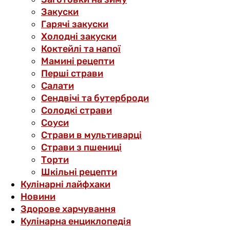
Закуски
Гарячі закуски
Холодні закуски
Коктейлі та напої
Мамині рецепти
Перші страви
Салати
Сендвічі та бутерброди
Солодкі страви
Соуси
Страви в мультиварці
Страви з пшениці
Торти
Шкільні рецепти
Кулінарні лайфхаки
Новини
Здорове харчування
Кулінарна енциклопедія