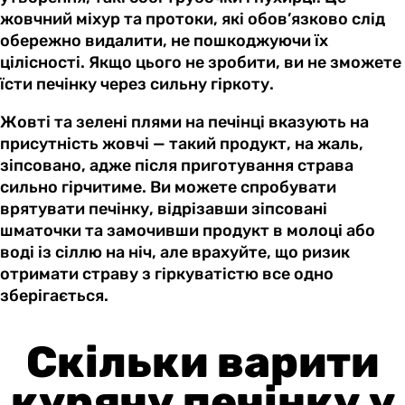
жовчний міхур та протоки, які обов’язково слід
обережно видалити, не пошкоджуючи їх
цілісності. Якщо цього не зробити, ви не зможете
їсти печінку через сильну гіркоту.
Жовті та зелені плями на печінці вказують на
присутність жовчі — такий продукт, на жаль,
зіпсовано, адже після приготування страва
сильно гірчитиме. Ви можете спробувати
врятувати печінку, відрізавши зіпсовані
шматочки та замочивши продукт в молоці або
воді із сіллю на ніч, але врахуйте, що ризик
отримати страву з гіркуватістю все одно
зберігається.
Скільки варити
курячу печінку у