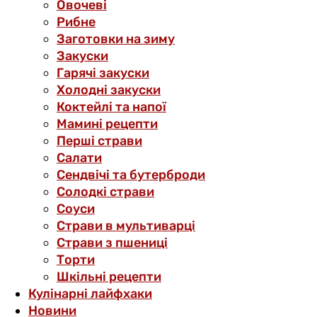
Овочеві
Рибне
Заготовки на зиму
Закуски
Гарячі закуски
Холодні закуски
Коктейлі та напої
Мамині рецепти
Перші страви
Салати
Сендвічі та бутерброди
Солодкі страви
Соуси
Страви в мультиварці
Страви з пшениці
Торти
Шкільні рецепти
Кулінарні лайфхаки
Новини