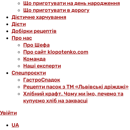
Що приготувати на день народження
Що приготувати в дорогу
Дієтичне харчування
Дієти
Добірки рецептів
Про нас
Про Шефа
Про сайт klopotenko.com
Команда
Наші експерти
Спецпроєкти
ГастроСпадок
Рецепти пасок з ТМ «Львівські дріжджі»
Хлібний крафт. Чому ми їмо, печемо та
купуємо хліб на заквасці
Увійти
UA