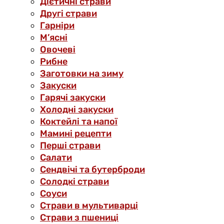
Дієтичні страви
Другі страви
Гарніри
М’ясні
Овочеві
Рибне
Заготовки на зиму
Закуски
Гарячі закуски
Холодні закуски
Коктейлі та напої
Мамині рецепти
Перші страви
Салати
Сендвічі та бутерброди
Солодкі страви
Соуси
Страви в мультиварці
Страви з пшениці