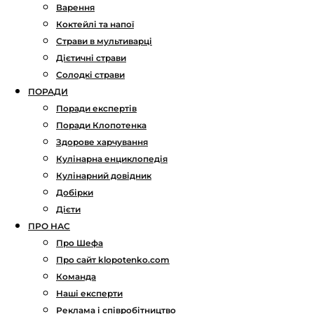
Варення
Коктейлі та напої
Страви в мультиварці
Дієтичні страви
Солодкі страви
ПОРАДИ
Поради експертів
Поради Клопотенка
Здорове харчування
Кулінарна енциклопедія
Кулінарний довідник
Добірки
Дієти
ПРО НАС
Про Шефа
Про сайт klopotenko.com
Команда
Наші експерти
Реклама і співробітництво