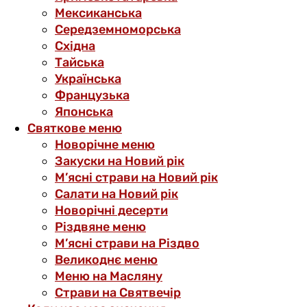
Мексиканська
Середземноморська
Східна
Тайська
Українська
Французька
Японська
Святкове меню
Новорічне меню
Закуски на Новий рік
М’ясні страви на Новий рік
Салати на Новий рік
Новорічні десерти
Різдвяне меню
М’ясні страви на Різдво
Великоднє меню
Меню на Масляну
Страви на Святвечір