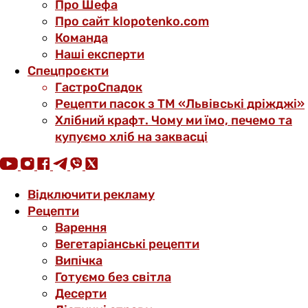
Про Шефа
Про сайт klopotenko.com
Команда
Наші експерти
Спецпроєкти
ГастроСпадок
Рецепти пасок з ТМ «Львівські дріжджі»
Хлібний крафт. Чому ми їмо, печемо та
купуємо хліб на заквасці
Відключити рекламу
Рецепти
Варення
Вегетаріанські рецепти
Випічка
Готуємо без світла
Десерти