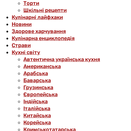
Торти
Шкільні рецепти
Кулінарні лайфхаки
Новини
Здорове харчування
Кулінарна енциклопедія
Страви
Кухні світу
Автентична українська кухня
Американська
Арабська
Баварська
Грузинська
Європейська
Індійська
Італійська
Китайська
Корейська
Кримськотатарська