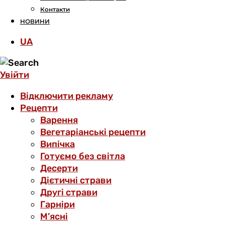
Контакти
НОВИНИ
UA
Увійти
Відключити рекламу
Рецепти
Варення
Вегетаріанські рецепти
Випічка
Готуємо без світла
Десерти
Дієтичні страви
Другі страви
Гарніри
М’ясні