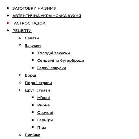
ЗАГОТОВКИ НА ЗИМУ
АВТЕНТИЧНА УКРАЇНСЬКА КУХНЯ
ГАСТРОСПАДОК
РЕЦЕПТИ
Салати
Закуски
Холодні закуски
Сендвічі та бутерброди
Гарячі закуски
Борщ
Перші страви
Другі страви
М’ясні
Рибне
Овочеві
Гарніри
Піца
Випічка