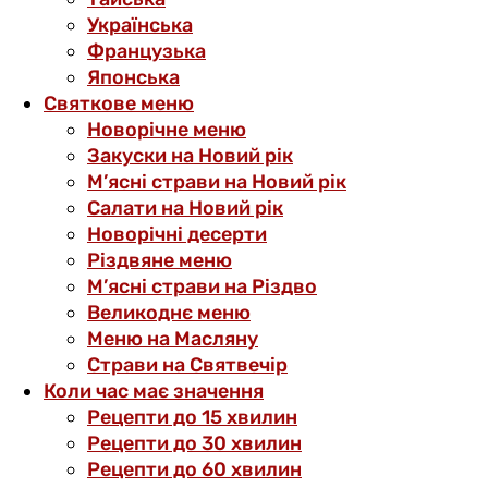
Українська
Французька
Японська
Святкове меню
Новорічне меню
Закуски на Новий рік
М’ясні страви на Новий рік
Салати на Новий рік
Новорічні десерти
Різдвяне меню
М’ясні страви на Різдво
Великоднє меню
Меню на Масляну
Страви на Святвечір
Коли час має значення
Рецепти до 15 хвилин
Рецепти до 30 хвилин
Рецепти до 60 хвилин