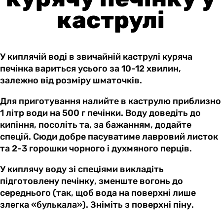
каструлі
У киплячій воді в звичайній каструлі куряча
печінка вариться усього за 10-12 хвилин,
залежно від розміру шматочків.
Для приготування налийте в каструлю приблизно
1 літр води на 500 г печінки. Воду доведіть до
кипіння, посоліть та, за бажанням, додайте
спецій. Сюди добре пасуватиме лавровий листок
та 2-3 горошки чорного і духмяного перців.
У киплячу воду зі спеціями викладіть
підготовлену печінку, зменште вогонь до
середнього (так, щоб вода на поверхні лише
злегка «булькала»). Зніміть з поверхні піну.