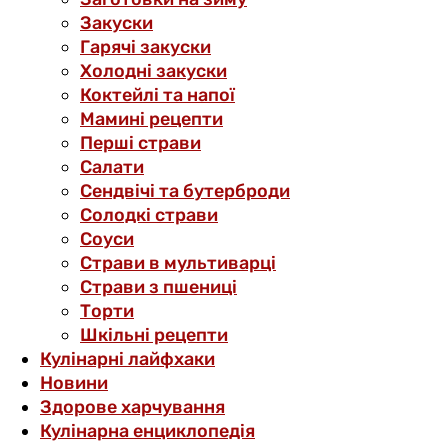
Закуски
Гарячі закуски
Холодні закуски
Коктейлі та напої
Мамині рецепти
Перші страви
Салати
Сендвічі та бутерброди
Солодкі страви
Соуси
Страви в мультиварці
Страви з пшениці
Торти
Шкільні рецепти
Кулінарні лайфхаки
Новини
Здорове харчування
Кулінарна енциклопедія