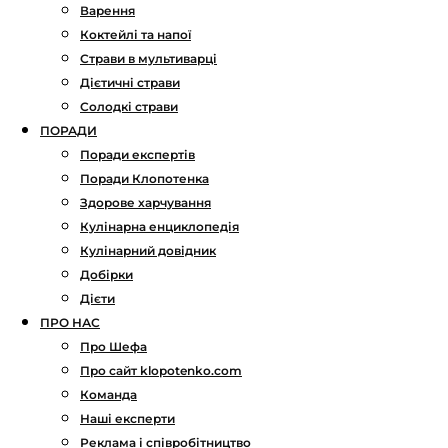
Варення
Коктейлі та напої
Страви в мультиварці
Дієтичні страви
Солодкі страви
ПОРАДИ
Поради експертів
Поради Клопотенка
Здорове харчування
Кулінарна енциклопедія
Кулінарний довідник
Добірки
Дієти
ПРО НАС
Про Шефа
Про сайт klopotenko.com
Команда
Наші експерти
Реклама і співробітництво