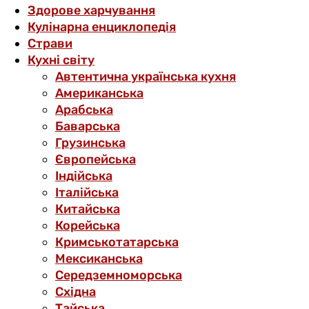
Здорове харчування
Кулінарна енциклопедія
Страви
Кухні світу
Автентична українська кухня
Американська
Арабська
Баварська
Грузинська
Європейська
Індійська
Італійська
Китайська
Корейська
Кримськотатарська
Мексиканська
Середземноморська
Східна
Тайська