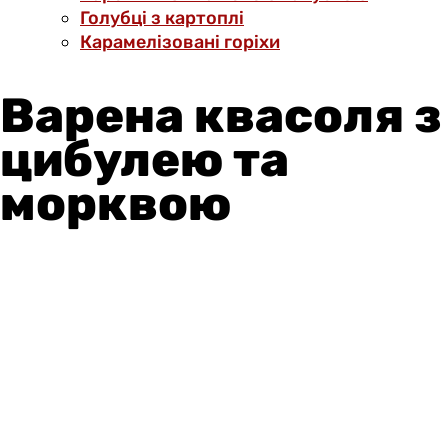
Голубці з картоплі
Карамелізовані горіхи
Варена квасоля з
цибулею та
морквою