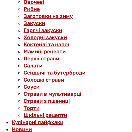
Овочеві
Рибне
Заготовки на зиму
Закуски
Гарячі закуски
Холодні закуски
Коктейлі та напої
Мамині рецепти
Перші страви
Салати
Сендвічі та бутерброди
Солодкі страви
Соуси
Страви в мультиварці
Страви з пшениці
Торти
Шкільні рецепти
Кулінарні лайфхаки
Новини