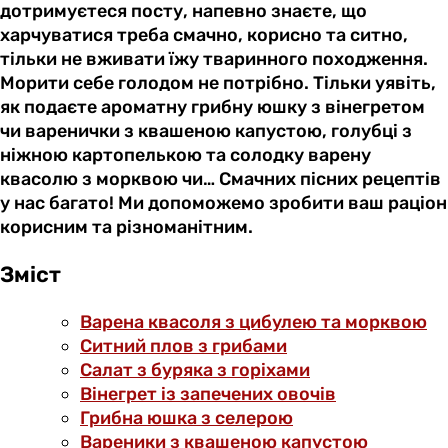
дотримуєтеся посту, напевно знаєте, що
харчуватися треба смачно, корисно та ситно,
тільки не вживати їжу тваринного походження.
Морити себе голодом не потрібно. Тільки уявіть,
як подаєте ароматну грибну юшку з вінегретом
чи варенички з квашеною капустою, голубці з
ніжною картопелькою та солодку варену
квасолю з морквою чи… Смачних пісних рецептів
у нас багато! Ми допоможемо зробити ваш раціон
корисним та різноманітним.
Зміст
Варена квасоля з цибулею та морквою
Ситний плов з грибами
Салат з буряка з горіхами
Вінегрет із запечених овочів
Грибна юшка з селерою
Вареники з квашеною капустою