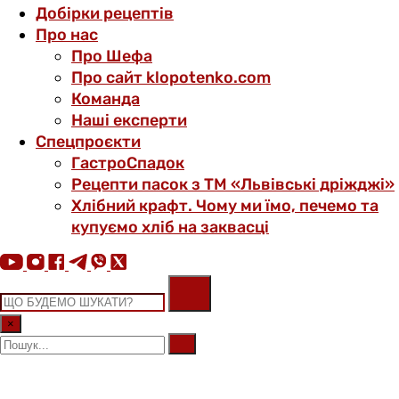
Добірки рецептів
Про нас
Про Шефа
Про сайт klopotenko.com
Команда
Наші експерти
Спецпроєкти
ГастроСпадок
Рецепти пасок з ТМ «Львівські дріжджі»
Хлібний крафт. Чому ми їмо, печемо та
купуємо хліб на заквасці
×