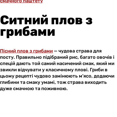
смачного паштету
Ситний плов з
грибами
Пісний плов з грибами
— чудова страва для
посту. Правильно підібраний рис, багато овочів і
спецій дають той самий насичений смак, який ми
звикли відчувати у класичному плові. Гриби в
цьому рецепті чудово замінюють м’ясо, додаючи
глибини та смаку умамі, тож страва виходить
дуже смачною та поживною.