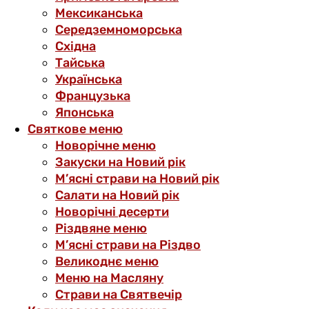
Мексиканська
Середземноморська
Східна
Тайська
Українська
Французька
Японська
Святкове меню
Новорічне меню
Закуски на Новий рік
М’ясні страви на Новий рік
Салати на Новий рік
Новорічні десерти
Різдвяне меню
М’ясні страви на Різдво
Великоднє меню
Меню на Масляну
Страви на Святвечір