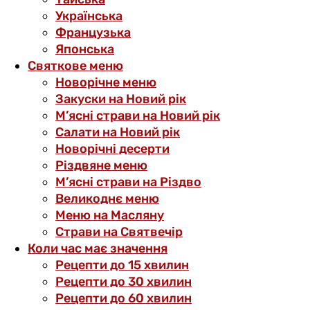
Українська
Французька
Японська
Святкове меню
Новорічне меню
Закуски на Новий рік
М’ясні страви на Новий рік
Салати на Новий рік
Новорічні десерти
Різдвяне меню
М’ясні страви на Різдво
Великоднє меню
Меню на Масляну
Страви на Святвечір
Коли час має значення
Рецепти до 15 хвилин
Рецепти до 30 хвилин
Рецепти до 60 хвилин