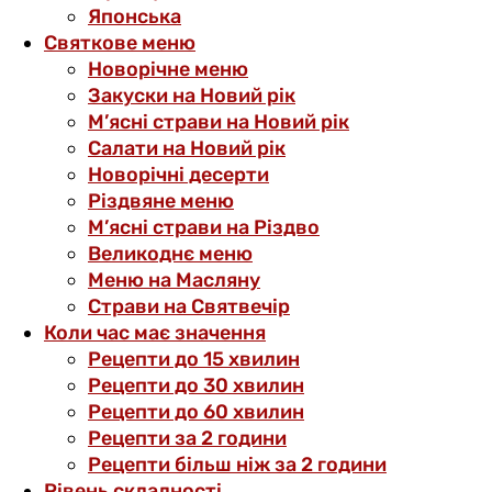
Японська
Святкове меню
Новорічне меню
Закуски на Новий рік
М’ясні страви на Новий рік
Салати на Новий рік
Новорічні десерти
Різдвяне меню
М’ясні страви на Різдво
Великоднє меню
Меню на Масляну
Страви на Святвечір
Коли час має значення
Рецепти до 15 хвилин
Рецепти до 30 хвилин
Рецепти до 60 хвилин
Рецепти за 2 години
Рецепти більш ніж за 2 години
Рівень складності