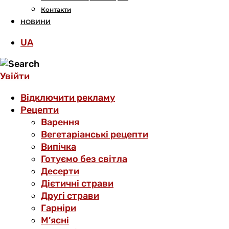
Контакти
НОВИНИ
UA
Увійти
Відключити рекламу
Рецепти
Варення
Вегетаріанські рецепти
Випічка
Готуємо без світла
Десерти
Дієтичні страви
Другі страви
Гарніри
М’ясні