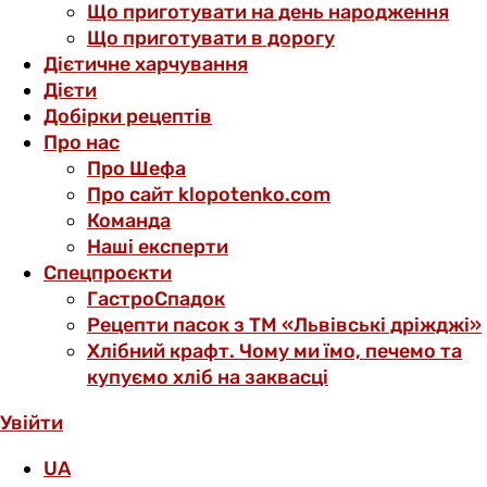
Що приготувати на день народження
Що приготувати в дорогу
Дієтичне харчування
Дієти
Добірки рецептів
Про нас
Про Шефа
Про сайт klopotenko.com
Команда
Наші експерти
Спецпроєкти
ГастроСпадок
Рецепти пасок з ТМ «Львівські дріжджі»
Хлібний крафт. Чому ми їмо, печемо та
купуємо хліб на заквасці
Увійти
UA