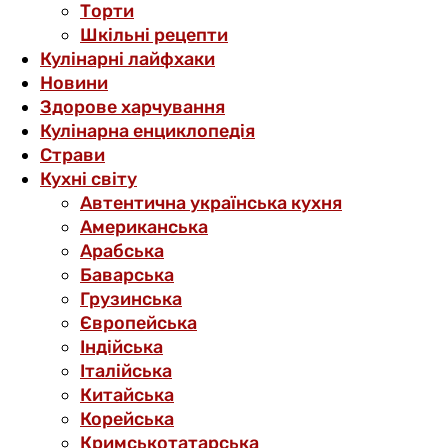
Торти
Шкільні рецепти
Кулінарні лайфхаки
Новини
Здорове харчування
Кулінарна енциклопедія
Страви
Кухні світу
Автентична українська кухня
Американська
Арабська
Баварська
Грузинська
Європейська
Індійська
Італійська
Китайська
Корейська
Кримськотатарська