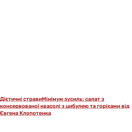
Дієтичні страви
Мінімум зусиль: салат з
консервованої квасолі з цибулею та горіхами від
Євгена Клопотенка