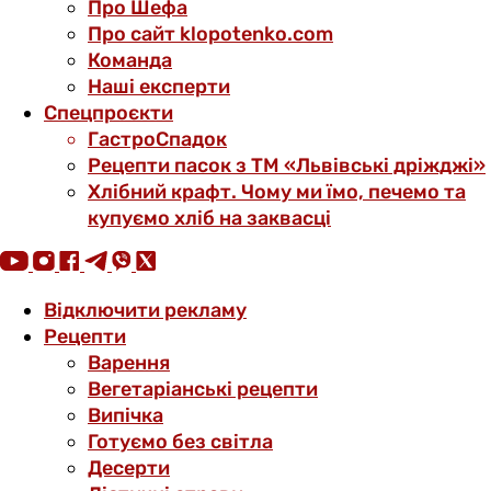
Про Шефа
Про сайт klopotenko.com
Команда
Наші експерти
Спецпроєкти
ГастроСпадок
Рецепти пасок з ТМ «Львівські дріжджі»
Хлібний крафт. Чому ми їмо, печемо та
купуємо хліб на заквасці
Відключити рекламу
Рецепти
Варення
Вегетаріанські рецепти
Випічка
Готуємо без світла
Десерти