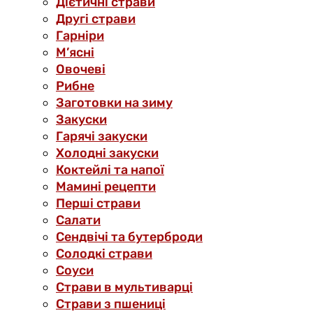
Дієтичні страви
Другі страви
Гарніри
М’ясні
Овочеві
Рибне
Заготовки на зиму
Закуски
Гарячі закуски
Холодні закуски
Коктейлі та напої
Мамині рецепти
Перші страви
Салати
Сендвічі та бутерброди
Солодкі страви
Соуси
Страви в мультиварці
Страви з пшениці