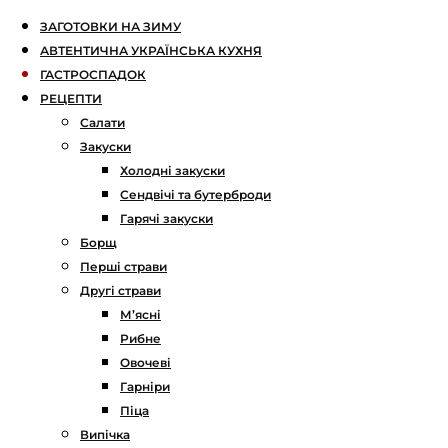
ЗАГОТОВКИ НА ЗИМУ
АВТЕНТИЧНА УКРАЇНСЬКА КУХНЯ
ГАСТРОСПАДОК
РЕЦЕПТИ
Салати
Закуски
Холодні закуски
Сендвічі та бутерброди
Гарячі закуски
Борщ
Перші страви
Другі страви
М’ясні
Рибне
Овочеві
Гарніри
Піца
Випічка