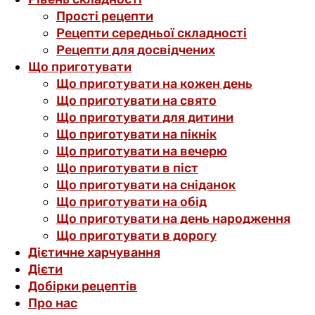
Прості рецепти
Рецепти середньої складності
Рецепти для досвідчених
Що приготувати
Що приготувати на кожен день
Що приготувати на свято
Що приготувати для дитини
Що приготувати на пікнік
Що приготувати на вечерю
Що приготувати в піст
Що приготувати на сніданок
Що приготувати на обід
Що приготувати на день народження
Що приготувати в дорогу
Дієтичне харчування
Дієти
Добірки рецептів
Про нас