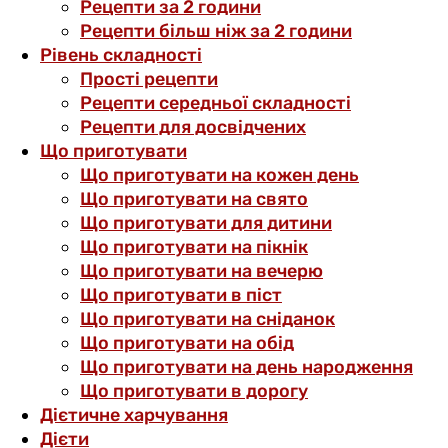
Рецепти за 2 години
Рецепти більш ніж за 2 години
Рівень складності
Прості рецепти
Рецепти середньої складності
Рецепти для досвідчених
Що приготувати
Що приготувати на кожен день
Що приготувати на свято
Що приготувати для дитини
Що приготувати на пікнік
Що приготувати на вечерю
Що приготувати в піст
Що приготувати на сніданок
Що приготувати на обід
Що приготувати на день народження
Що приготувати в дорогу
Дієтичне харчування
Дієти