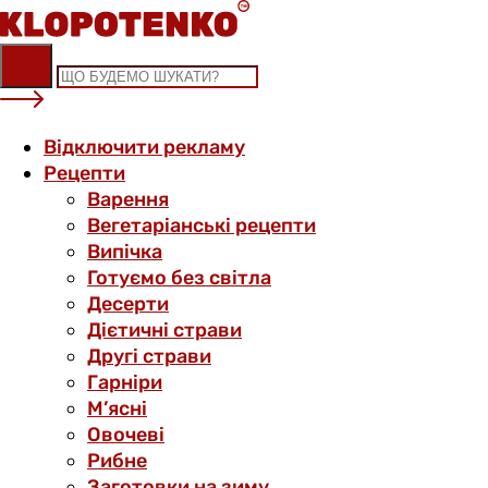
Skip
to
content
Відключити рекламу
Рецепти
Варення
Вегетаріанські рецепти
Випічка
Готуємо без світла
Десерти
Дієтичні страви
Другі страви
Гарніри
М’ясні
Овочеві
Рибне
Заготовки на зиму