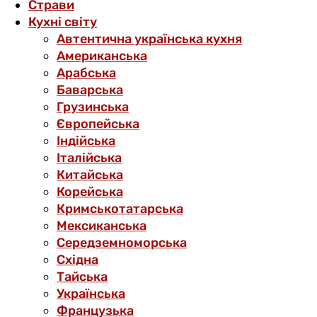
Страви
Кухні світу
Автентична українська кухня
Американська
Арабська
Баварська
Грузинська
Європейська
Індійська
Італійська
Китайська
Корейська
Кримськотатарська
Мексиканська
Середземноморська
Східна
Тайська
Українська
Французька