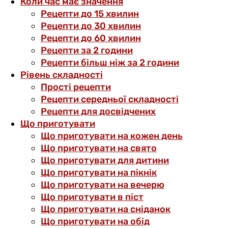
Коли час має значення
Рецепти до 15 хвилин
Рецепти до 30 хвилин
Рецепти до 60 хвилин
Рецепти за 2 години
Рецепти більш ніж за 2 години
Рівень складності
Прості рецепти
Рецепти середньої складності
Рецепти для досвідчених
Що приготувати
Що приготувати на кожен день
Що приготувати на свято
Що приготувати для дитини
Що приготувати на пікнік
Що приготувати на вечерю
Що приготувати в піст
Що приготувати на сніданок
Що приготувати на обід