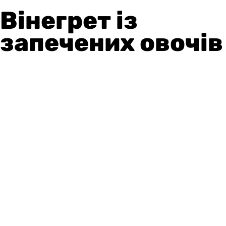
Вінегрет із
запечених овочів