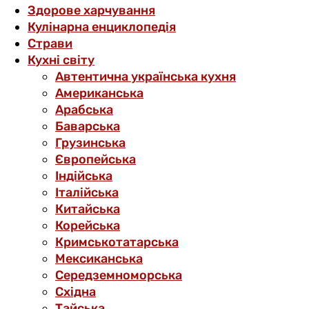
Здорове харчування
Кулінарна енциклопедія
Страви
Кухні світу
Автентична українська кухня
Американська
Арабська
Баварська
Грузинська
Європейська
Індійська
Італійська
Китайська
Корейська
Кримськотатарська
Мексиканська
Середземноморська
Східна
Тайська