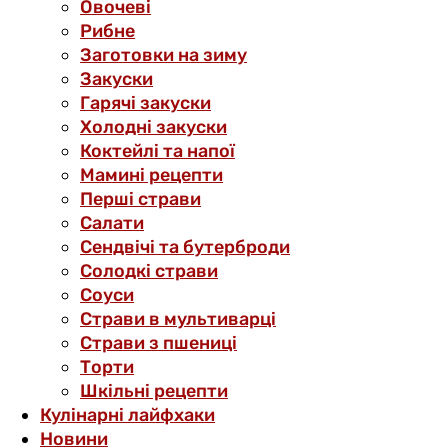
Овочеві
Рибне
Заготовки на зиму
Закуски
Гарячі закуски
Холодні закуски
Коктейлі та напої
Мамині рецепти
Перші страви
Салати
Сендвічі та бутерброди
Солодкі страви
Соуси
Страви в мультиварці
Страви з пшениці
Торти
Шкільні рецепти
Кулінарні лайфхаки
Новини