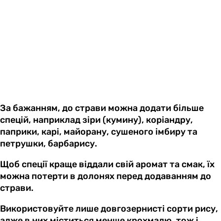
За бажанням, до страви можна додати більше
спецій, наприклад зіри (кумину), коріандру,
паприки, карі, майорану, сушеного імбиру та
петрушки, барбарису.
Щоб спеції краще віддали свій аромат та смак, їх
можна потерти в долонях перед додаванням до
страви.
Використовуйте лише довгозернисті сорти рису,
адже в них міститься менше крохмалю, тож і