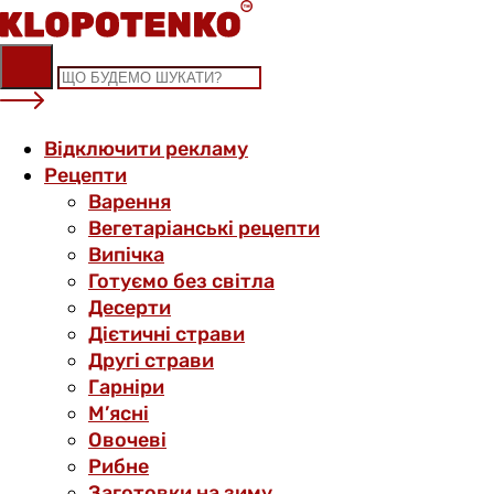
Skip
to
content
Відключити рекламу
Рецепти
Варення
Вегетаріанські рецепти
Випічка
Готуємо без світла
Десерти
Дієтичні страви
Другі страви
Гарніри
М’ясні
Овочеві
Рибне
Заготовки на зиму