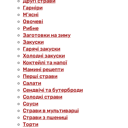
Другі страви
Гарніри
М’ясні
Овочеві
Рибне
Заготовки на зиму
Закуски
Гарячі закуски
Холодні закуски
Коктейлі та напої
Мамині рецепти
Перші страви
Салати
Сендвічі та бутерброди
Солодкі страви
Соуси
Страви в мультиварці
Страви з пшениці
Торти