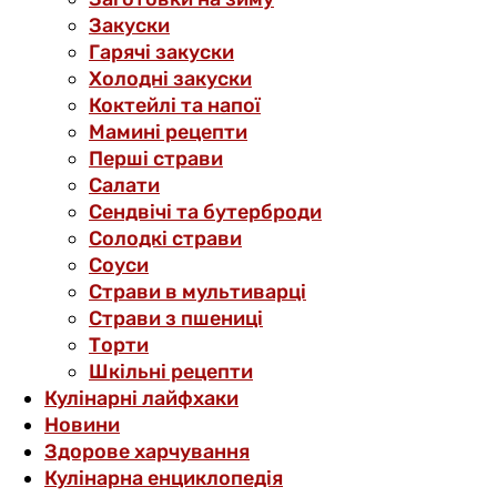
Закуски
Гарячі закуски
Холодні закуски
Коктейлі та напої
Мамині рецепти
Перші страви
Салати
Сендвічі та бутерброди
Солодкі страви
Соуси
Страви в мультиварці
Страви з пшениці
Торти
Шкільні рецепти
Кулінарні лайфхаки
Новини
Здорове харчування
Кулінарна енциклопедія