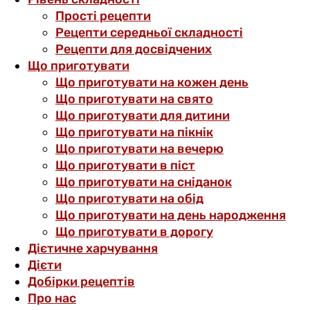
Прості рецепти
Рецепти середньої складності
Рецепти для досвідчених
Що приготувати
Що приготувати на кожен день
Що приготувати на свято
Що приготувати для дитини
Що приготувати на пікнік
Що приготувати на вечерю
Що приготувати в піст
Що приготувати на сніданок
Що приготувати на обід
Що приготувати на день народження
Що приготувати в дорогу
Дієтичне харчування
Дієти
Добірки рецептів
Про нас