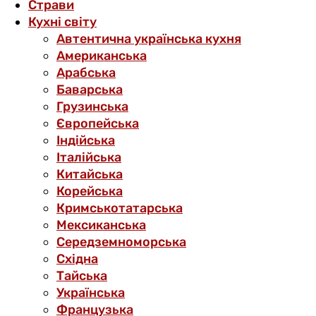
Страви
Кухні світу
Автентична українська кухня
Американська
Арабська
Баварська
Грузинська
Європейська
Індійська
Італійська
Китайська
Корейська
Кримськотатарська
Мексиканська
Середземноморська
Східна
Тайська
Українська
Французька