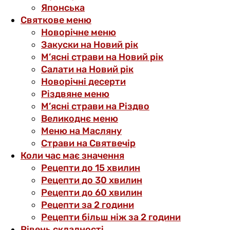
Японська
Святкове меню
Новорічне меню
Закуски на Новий рік
М’ясні страви на Новий рік
Салати на Новий рік
Новорічні десерти
Різдвяне меню
М’ясні страви на Різдво
Великоднє меню
Меню на Масляну
Страви на Святвечір
Коли час має значення
Рецепти до 15 хвилин
Рецепти до 30 хвилин
Рецепти до 60 хвилин
Рецепти за 2 години
Рецепти більш ніж за 2 години
Рівень складності