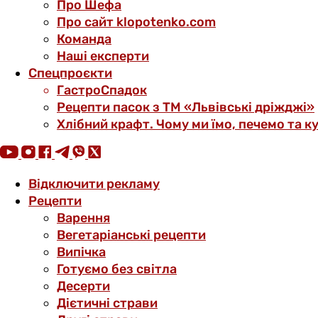
Про Шефа
Про сайт klopotenko.com
Команда
Наші експерти
Спецпроєкти
ГастроСпадок
Рецепти пасок з ТМ «Львівські дріжджі»
Хлібний крафт. Чому ми їмо, печемо та к
Відключити рекламу
Рецепти
Варення
Вегетаріанські рецепти
Випічка
Готуємо без світла
Десерти
Дієтичні страви