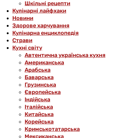
Шкільні рецепти
Кулінарні лайфхаки
Новини
Здорове харчування
Кулінарна енциклопедія
Страви
Кухні світу
Автентична українська кухня
Американська
Арабська
Баварська
Грузинська
Європейська
Індійська
Італійська
Китайська
Корейська
Кримськотатарська
Мексиканська