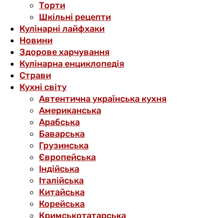
Торти
Шкільні рецепти
Кулінарні лайфхаки
Новини
Здорове харчування
Кулінарна енциклопедія
Страви
Кухні світу
Автентична українська кухня
Американська
Арабська
Баварська
Грузинська
Європейська
Індійська
Італійська
Китайська
Корейська
Кримськотатарська