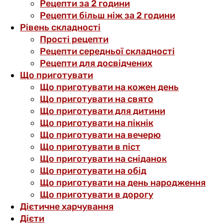
Рецепти за 2 години
Рецепти більш ніж за 2 години
Рівень складності
Прості рецепти
Рецепти середньої складності
Рецепти для досвідчених
Що приготувати
Що приготувати на кожен день
Що приготувати на свято
Що приготувати для дитини
Що приготувати на пікнік
Що приготувати на вечерю
Що приготувати в піст
Що приготувати на сніданок
Що приготувати на обід
Що приготувати на день народження
Що приготувати в дорогу
Дієтичне харчування
Дієти