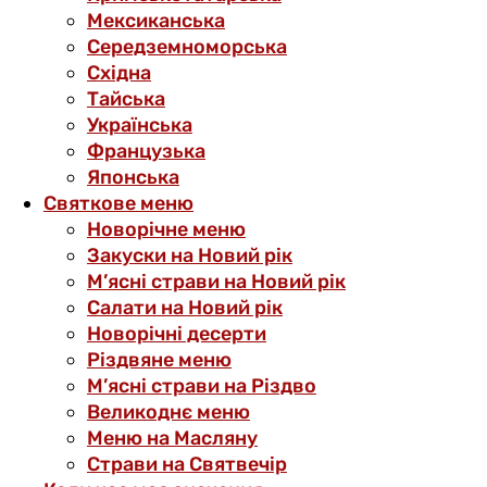
Мексиканська
Середземноморська
Східна
Тайська
Українська
Французька
Японська
Святкове меню
Новорічне меню
Закуски на Новий рік
М’ясні страви на Новий рік
Салати на Новий рік
Новорічні десерти
Різдвяне меню
М’ясні страви на Різдво
Великоднє меню
Меню на Масляну
Страви на Святвечір