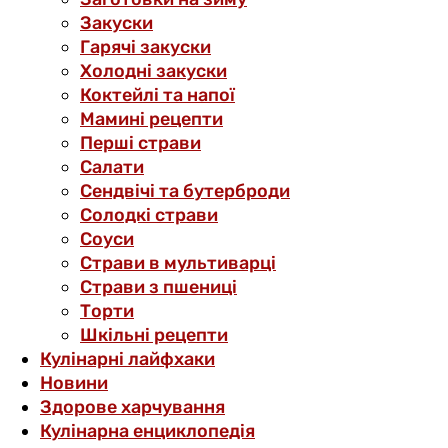
Закуски
Гарячі закуски
Холодні закуски
Коктейлі та напої
Мамині рецепти
Перші страви
Салати
Сендвічі та бутерброди
Солодкі страви
Соуси
Страви в мультиварці
Страви з пшениці
Торти
Шкільні рецепти
Кулінарні лайфхаки
Новини
Здорове харчування
Кулінарна енциклопедія