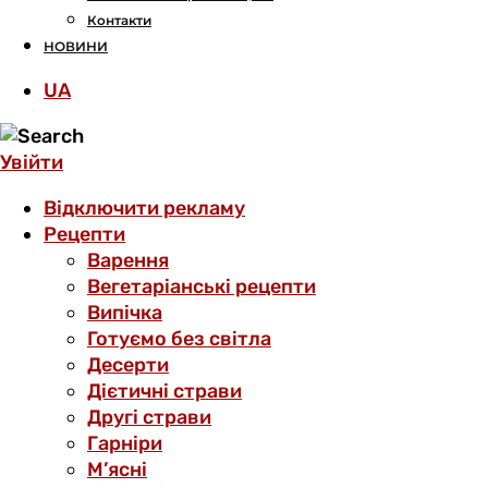
Контакти
НОВИНИ
UA
Увійти
Відключити рекламу
Рецепти
Варення
Вегетаріанські рецепти
Випічка
Готуємо без світла
Десерти
Дієтичні страви
Другі страви
Гарніри
М’ясні