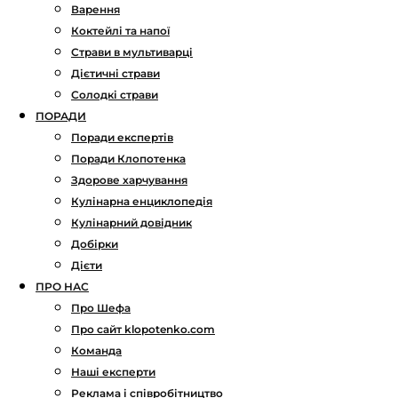
Варення
Коктейлі та напої
Страви в мультиварці
Дієтичні страви
Солодкі страви
ПОРАДИ
Поради експертів
Поради Клопотенка
Здорове харчування
Кулінарна енциклопедія
Кулінарний довідник
Добірки
Дієти
ПРО НАС
Про Шефа
Про сайт klopotenko.com
Команда
Наші експерти
Реклама і співробітництво