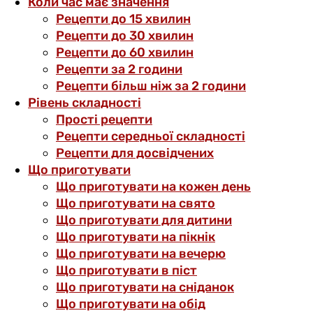
Коли час має значення
Рецепти до 15 хвилин
Рецепти до 30 хвилин
Рецепти до 60 хвилин
Рецепти за 2 години
Рецепти більш ніж за 2 години
Рівень складності
Прості рецепти
Рецепти середньої складності
Рецепти для досвідчених
Що приготувати
Що приготувати на кожен день
Що приготувати на свято
Що приготувати для дитини
Що приготувати на пікнік
Що приготувати на вечерю
Що приготувати в піст
Що приготувати на сніданок
Що приготувати на обід