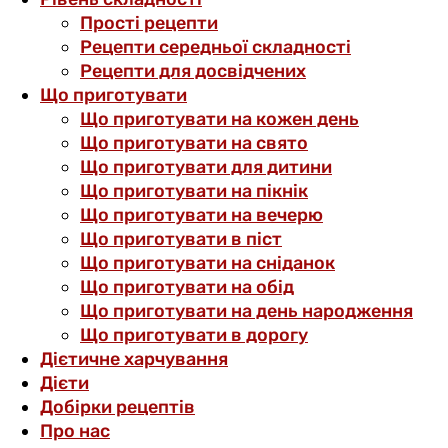
Прості рецепти
Рецепти середньої складності
Рецепти для досвідчених
Що приготувати
Що приготувати на кожен день
Що приготувати на свято
Що приготувати для дитини
Що приготувати на пікнік
Що приготувати на вечерю
Що приготувати в піст
Що приготувати на сніданок
Що приготувати на обід
Що приготувати на день народження
Що приготувати в дорогу
Дієтичне харчування
Дієти
Добірки рецептів
Про нас