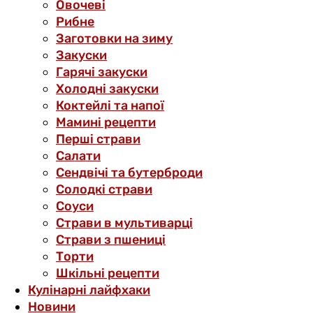
Овочеві
Рибне
Заготовки на зиму
Закуски
Гарячі закуски
Холодні закуски
Коктейлі та напої
Мамині рецепти
Перші страви
Салати
Сендвічі та бутерброди
Солодкі страви
Соуси
Страви в мультиварці
Страви з пшениці
Торти
Шкільні рецепти
Кулінарні лайфхаки
Новини