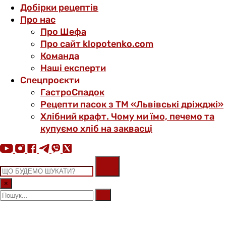
Добірки рецептів
Про нас
Про Шефа
Про сайт klopotenko.com
Команда
Наші експерти
Спецпроєкти
ГастроСпадок
Рецепти пасок з ТМ «Львівські дріжджі»
Хлібний крафт. Чому ми їмо, печемо та
купуємо хліб на заквасці
×