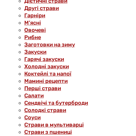
Дієтичні страви
Другі страви
Гарніри
М’ясні
Овочеві
Рибне
Заготовки на зиму
Закуски
Гарячі закуски
Холодні закуски
Коктейлі та напої
Мамині рецепти
Перші страви
Салати
Сендвічі та бутерброди
Солодкі страви
Соуси
Страви в мультиварці
Страви з пшениці