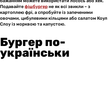
бажанням можете використати лосось або хек.
Подавайте
фішбургер
не як всі звикли – з
картоплею фрі, а спробуйте із запеченими
овочами, цибулевими кільцями або салатом Коул
Слоу із морквою та капустою.
Бургер по-
українськи