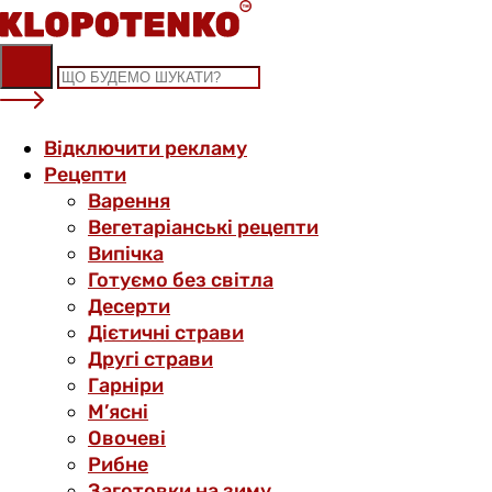
Skip
to
content
Відключити рекламу
Рецепти
Варення
Вегетаріанські рецепти
Випічка
Готуємо без світла
Десерти
Дієтичні страви
Другі страви
Гарніри
М’ясні
Овочеві
Рибне
Заготовки на зиму