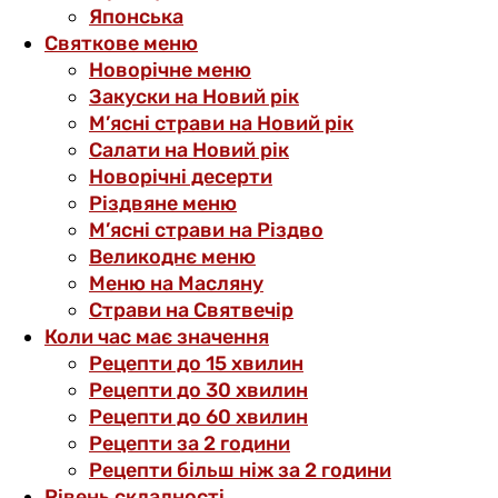
Японська
Святкове меню
Новорічне меню
Закуски на Новий рік
М’ясні страви на Новий рік
Салати на Новий рік
Новорічні десерти
Різдвяне меню
М’ясні страви на Різдво
Великоднє меню
Меню на Масляну
Страви на Святвечір
Коли час має значення
Рецепти до 15 хвилин
Рецепти до 30 хвилин
Рецепти до 60 хвилин
Рецепти за 2 години
Рецепти більш ніж за 2 години
Рівень складності