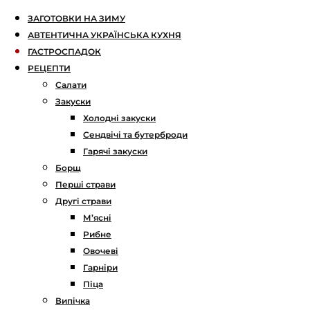
ЗАГОТОВКИ НА ЗИМУ
АВТЕНТИЧНА УКРАЇНСЬКА КУХНЯ
ГАСТРОСПАДОК
РЕЦЕПТИ
Салати
Закуски
Холодні закуски
Сендвічі та бутерброди
Гарячі закуски
Борщ
Перші страви
Другі страви
М’ясні
Рибне
Овочеві
Гарніри
Піца
Випічка