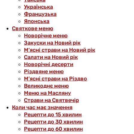
Українська
Французька
Японська
Святкове меню
Новорічне меню
Закуски на Новий рік
М’ясні страви на Новий рік
Салати на Новий рік
Новорічні десерти
Різдвяне меню
М’ясні страви на Різдво
Великоднє меню
Меню на Масляну
Страви на Святвечір
Коли час має значення
Рецепти до 15 хвилин
Рецепти до 30 хвилин
Рецепти до 60 хвилин