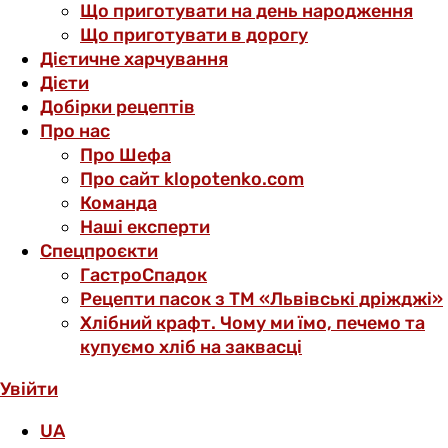
Що приготувати на день народження
Що приготувати в дорогу
Дієтичне харчування
Дієти
Добірки рецептів
Про нас
Про Шефа
Про сайт klopotenko.com
Команда
Наші експерти
Спецпроєкти
ГастроСпадок
Рецепти пасок з ТМ «Львівські дріжджі»
Хлібний крафт. Чому ми їмо, печемо та
купуємо хліб на заквасці
Увійти
UA