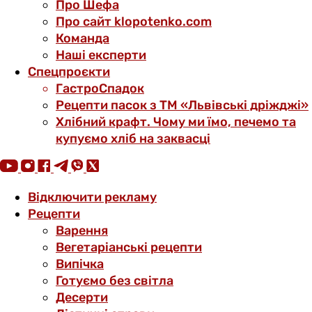
Про Шефа
Про сайт klopotenko.com
Команда
Наші експерти
Спецпроєкти
ГастроСпадок
Рецепти пасок з ТМ «Львівські дріжджі»
Хлібний крафт. Чому ми їмо, печемо та
купуємо хліб на заквасці
Відключити рекламу
Рецепти
Варення
Вегетаріанські рецепти
Випічка
Готуємо без світла
Десерти