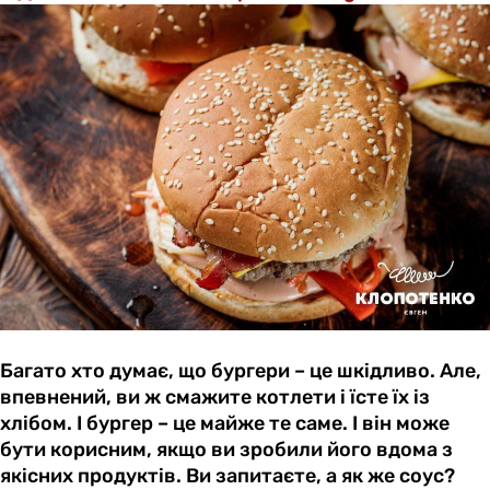
Багато хто думає, що бургери – це шкідливо. Але,
впевнений, ви ж смажите котлети і їсте їх із
хлібом. І бургер – це майже те саме. І він може
бути корисним, якщо ви зробили його вдома з
якісних продуктів. Ви запитаєте, а як же соус?