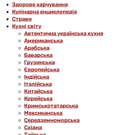
Здорове харчування
Кулінарна енциклопедія
Страви
Кухні світу
Автентична українська кухня
Американська
Арабська
Баварська
Грузинська
Європейська
Індійська
Італійська
Китайська
Корейська
Кримськотатарська
Мексиканська
Середземноморська
Східна
Тайська