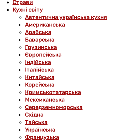
Страви
Кухні світу
Автентична українська кухня
Американська
Арабська
Баварська
Грузинська
Європейська
Індійська
Італійська
Китайська
Корейська
Кримськотатарська
Мексиканська
Середземноморська
Східна
Тайська
Українська
Французька