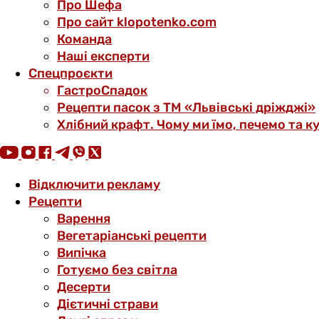
Про Шефа
Про сайт klopotenko.com
Команда
Наші експерти
Спецпроєкти
ГастроСпадок
Рецепти пасок з ТМ «Львівські дріжджі»
Хлібний крафт. Чому ми їмо, печемо та к
Відключити рекламу
Рецепти
Варення
Вегетаріанські рецепти
Випічка
Готуємо без світла
Десерти
Дієтичні страви