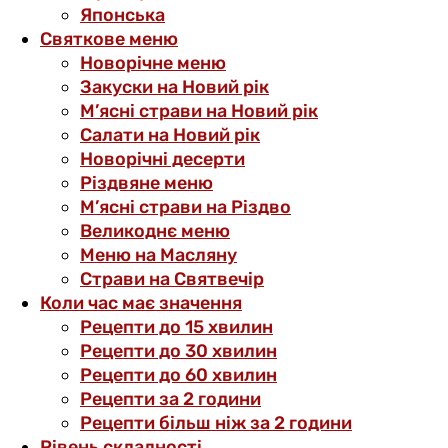
Японська
Святкове меню
Новорічне меню
Закуски на Новий рік
М’ясні страви на Новий рік
Салати на Новий рік
Новорічні десерти
Різдвяне меню
М’ясні страви на Різдво
Великоднє меню
Меню на Масляну
Страви на Святвечір
Коли час має значення
Рецепти до 15 хвилин
Рецепти до 30 хвилин
Рецепти до 60 хвилин
Рецепти за 2 години
Рецепти більш ніж за 2 години
Рівень складності