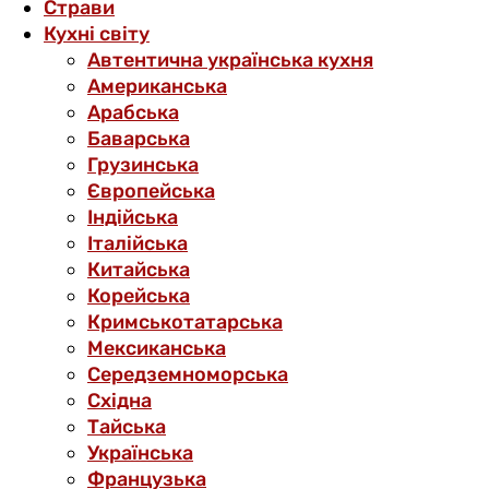
Страви
Кухні світу
Автентична українська кухня
Американська
Арабська
Баварська
Грузинська
Європейська
Індійська
Італійська
Китайська
Корейська
Кримськотатарська
Мексиканська
Середземноморська
Східна
Тайська
Українська
Французька