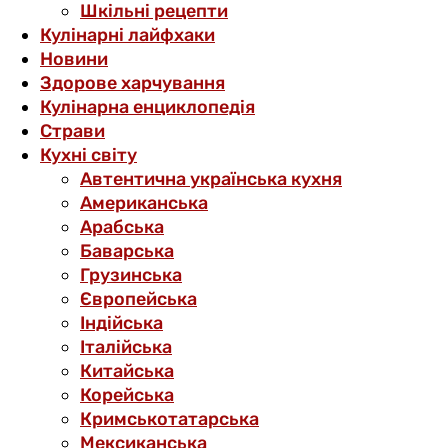
Шкільні рецепти
Кулінарні лайфхаки
Новини
Здорове харчування
Кулінарна енциклопедія
Страви
Кухні світу
Автентична українська кухня
Американська
Арабська
Баварська
Грузинська
Європейська
Індійська
Італійська
Китайська
Корейська
Кримськотатарська
Мексиканська