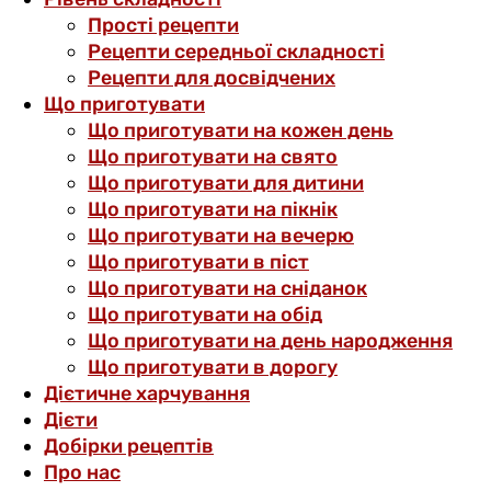
Прості рецепти
Рецепти середньої складності
Рецепти для досвідчених
Що приготувати
Що приготувати на кожен день
Що приготувати на свято
Що приготувати для дитини
Що приготувати на пікнік
Що приготувати на вечерю
Що приготувати в піст
Що приготувати на сніданок
Що приготувати на обід
Що приготувати на день народження
Що приготувати в дорогу
Дієтичне харчування
Дієти
Добірки рецептів
Про нас