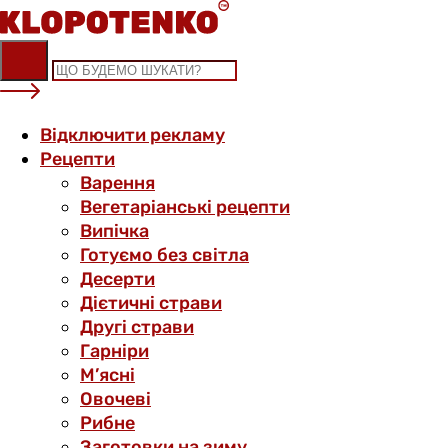
Skip
to
content
Відключити рекламу
Рецепти
Варення
Вегетаріанські рецепти
Випічка
Готуємо без світла
Десерти
Дієтичні страви
Другі страви
Гарніри
М’ясні
Овочеві
Рибне
Заготовки на зиму