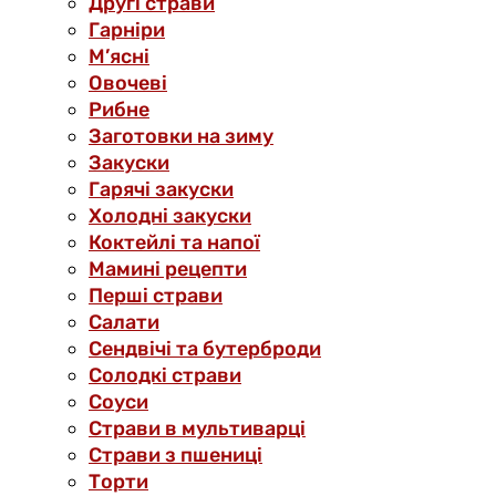
Другі страви
Гарніри
М’ясні
Овочеві
Рибне
Заготовки на зиму
Закуски
Гарячі закуски
Холодні закуски
Коктейлі та напої
Мамині рецепти
Перші страви
Салати
Сендвічі та бутерброди
Солодкі страви
Соуси
Страви в мультиварці
Страви з пшениці
Торти