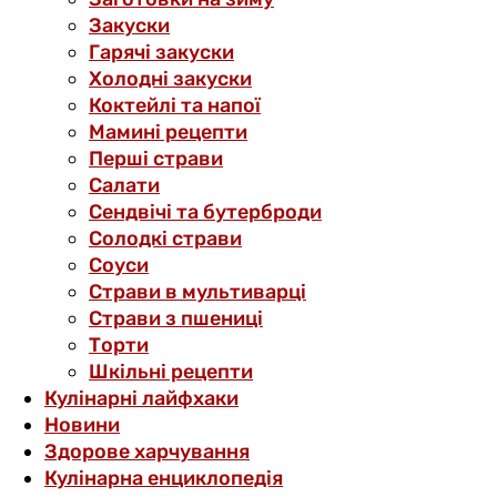
Закуски
Гарячі закуски
Холодні закуски
Коктейлі та напої
Мамині рецепти
Перші страви
Салати
Сендвічі та бутерброди
Солодкі страви
Соуси
Страви в мультиварці
Страви з пшениці
Торти
Шкільні рецепти
Кулінарні лайфхаки
Новини
Здорове харчування
Кулінарна енциклопедія