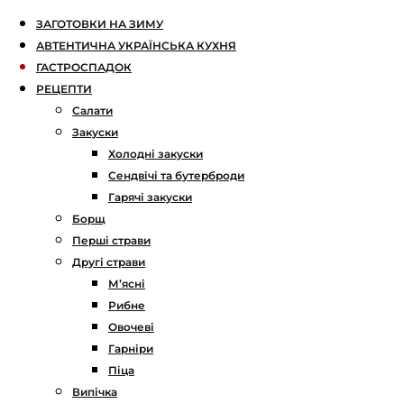
ЗАГОТОВКИ НА ЗИМУ
АВТЕНТИЧНА УКРАЇНСЬКА КУХНЯ
ГАСТРОСПАДОК
РЕЦЕПТИ
Салати
Закуски
Холодні закуски
Сендвічі та бутерброди
Гарячі закуски
Борщ
Перші страви
Другі страви
М’ясні
Рибне
Овочеві
Гарніри
Піца
Випічка