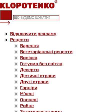
Skip
to
content
Відключити рекламу
Рецепти
Варення
Вегетаріанські рецепти
Випічка
Готуємо без світла
Десерти
Дієтичні страви
Другі страви
Гарніри
М’ясні
Овочеві
Рибне
Заготовки на зиму