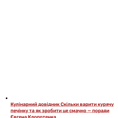
Кулінарний довідник
Скільки варити курячу
печінку та як зробити це смачно — поради
Євгена Клопотенка