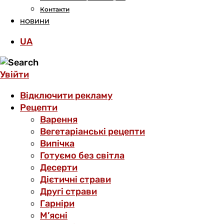
Контакти
НОВИНИ
UA
Увійти
Відключити рекламу
Рецепти
Варення
Вегетаріанські рецепти
Випічка
Готуємо без світла
Десерти
Дієтичні страви
Другі страви
Гарніри
М’ясні