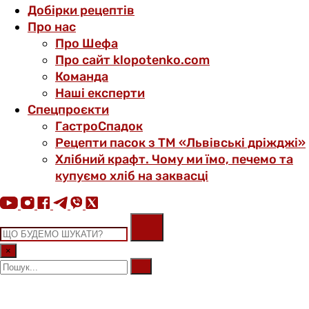
Добірки рецептів
Про нас
Про Шефа
Про сайт klopotenko.com
Команда
Наші експерти
Спецпроєкти
ГастроСпадок
Рецепти пасок з ТМ «Львівські дріжджі»
Хлібний крафт. Чому ми їмо, печемо та
купуємо хліб на заквасці
×