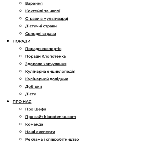
Варення
Коктейлі та напої
Страви в мультиварці
Дієтичні страви
Солодкі страви
ПОРАДИ
Поради експертів
Поради Клопотенка
Здорове харчування
Кулінарна енциклопедія
Кулінарний довідник
Добірки
Дієти
ПРО НАС
Про Шефа
Про сайт klopotenko.com
Команда
Наші експерти
Реклама і співробітництво