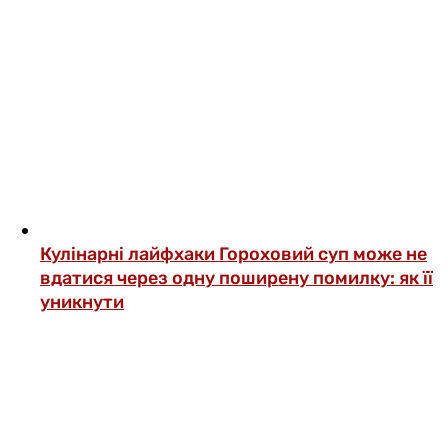
Кулінарні лайфхаки
Гороховий суп може не
вдатися через одну поширену помилку: як її
уникнути