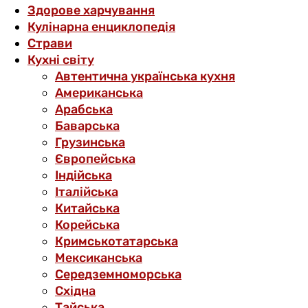
Здорове харчування
Кулінарна енциклопедія
Страви
Кухні світу
Автентична українська кухня
Американська
Арабська
Баварська
Грузинська
Європейська
Індійська
Італійська
Китайська
Корейська
Кримськотатарська
Мексиканська
Середземноморська
Східна
Тайська