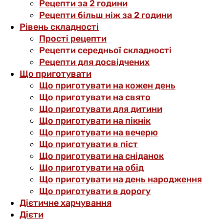
Рецепти за 2 години
Рецепти більш ніж за 2 години
Рівень складності
Прості рецепти
Рецепти середньої складності
Рецепти для досвідчених
Що приготувати
Що приготувати на кожен день
Що приготувати на свято
Що приготувати для дитини
Що приготувати на пікнік
Що приготувати на вечерю
Що приготувати в піст
Що приготувати на сніданок
Що приготувати на обід
Що приготувати на день народження
Що приготувати в дорогу
Дієтичне харчування
Дієти