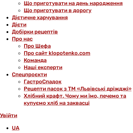
Що приготувати на день народження
Що приготувати в дорогу
Дієтичне харчування
Дієти
Добірки рецептів
Про нас
Про Шефа
Про сайт klopotenko.com
Команда
Наші експерти
Спецпроєкти
ГастроСпадок
Рецепти пасок з ТМ «Львівські дріжджі»
Хлібний крафт. Чому ми їмо, печемо та
купуємо хліб на заквасці
Увійти
UA