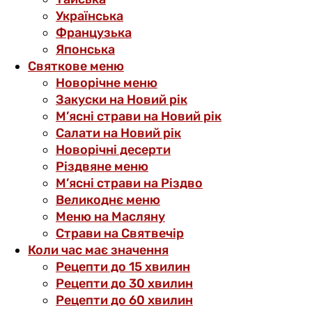
Українська
Французька
Японська
Святкове меню
Новорічне меню
Закуски на Новий рік
М’ясні страви на Новий рік
Салати на Новий рік
Новорічні десерти
Різдвяне меню
М’ясні страви на Різдво
Великоднє меню
Меню на Масляну
Страви на Святвечір
Коли час має значення
Рецепти до 15 хвилин
Рецепти до 30 хвилин
Рецепти до 60 хвилин