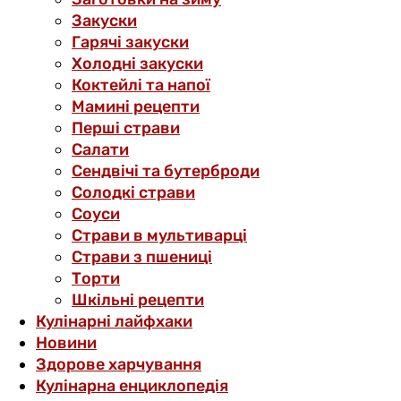
Закуски
Гарячі закуски
Холодні закуски
Коктейлі та напої
Мамині рецепти
Перші страви
Салати
Сендвічі та бутерброди
Солодкі страви
Соуси
Страви в мультиварці
Страви з пшениці
Торти
Шкільні рецепти
Кулінарні лайфхаки
Новини
Здорове харчування
Кулінарна енциклопедія