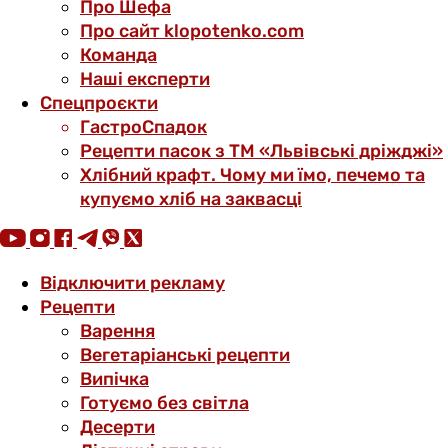
Про Шефа
Про сайт klopotenko.com
Команда
Наші експерти
Спецпроєкти
ГастроСпадок
Рецепти пасок з ТМ «Львівські дріжджі»
Хлібний крафт. Чому ми їмо, печемо та
купуємо хліб на заквасці
Відключити рекламу
Рецепти
Варення
Вегетаріанські рецепти
Випічка
Готуємо без світла
Десерти