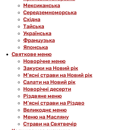
Мексиканська
Середземноморська
Східна
Тайська
Українська
Французька
Японська
Святкове меню
Новорічне меню
Закуски на Новий рік
М’ясні страви на Новий рік
Салати на Новий рік
Новорічні десерти
Різдвяне меню
М’ясні страви на Різдво
Великоднє меню
Меню на Масляну
Страви на Святвечір