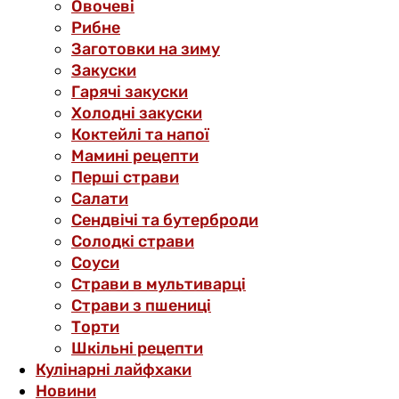
Овочеві
Рибне
Заготовки на зиму
Закуски
Гарячі закуски
Холодні закуски
Коктейлі та напої
Мамині рецепти
Перші страви
Салати
Сендвічі та бутерброди
Солодкі страви
Соуси
Страви в мультиварці
Страви з пшениці
Торти
Шкільні рецепти
Кулінарні лайфхаки
Новини