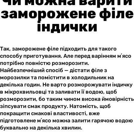
Чи можна варити
заморожене філе
індички
Так, заморожене філе підходить для такого
способу приготування. Але перед варінням мʼясо
потрібно повністю розморозити.
Найбезпечніший спосіб — дістати філе з
морозилки та помістити в холодильник на
декілька годин. Не варто розморожувати індичку
в мікрохвильовці та заливати її водою, щоб
розморозити, бо таким чином висока ймовірність
зіпсувати смак продукту. Натомість, щоб
покращити смакові властивості, вже
підготовлене мʼясо можна залити гарячою водою
буквально на декілька хвилин.