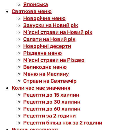
Японська
Святкове меню
Новорічне меню
Закуски на Новий рік
М’ясні страви на Новий рік
Салати на Новий рік
Новорічні десерти
Різдвяне меню
М’ясні страви на Різдво
Великоднє меню
Меню на Масляну
Страви на Святвечір
Коли час має значення
Рецепти до 15 хвилин
Рецепти до 30 хвилин
Рецепти до 60 хвилин
Рецепти за 2 години
Рецепти більш ніж за 2 години
Рівень складності