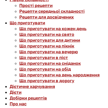
Прості рецепти
Рецепти середньої складності
Рецепти для досвідчених
Що приготувати
Що приготувати на кожен день
Що приготувати на свято
Що приготувати для дитини
Що приготувати на пікнік
Що приготувати на вечерю
Що приготувати в піст
Що приготувати на сніданок
Що приготувати на обід
Що приготувати на день народження
Що приготувати в дорогу
Дієтичне харчування
Дієти
Добірки рецептів
Про нас