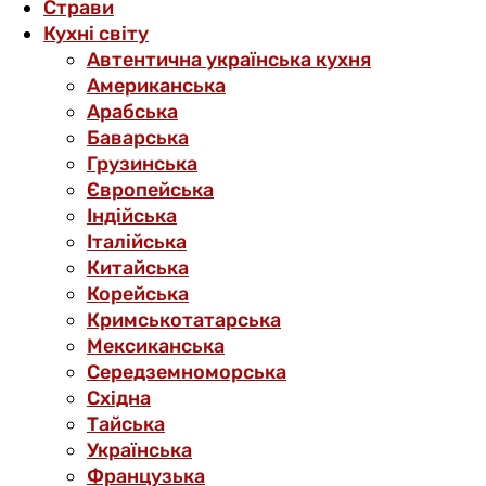
Страви
Кухні світу
Автентична українська кухня
Американська
Арабська
Баварська
Грузинська
Європейська
Індійська
Італійська
Китайська
Корейська
Кримськотатарська
Мексиканська
Середземноморська
Східна
Тайська
Українська
Французька