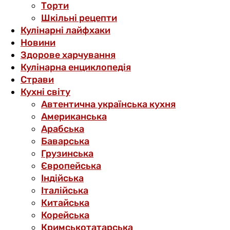
Торти
Шкільні рецепти
Кулінарні лайфхаки
Новини
Здорове харчування
Кулінарна енциклопедія
Страви
Кухні світу
Автентична українська кухня
Американська
Арабська
Баварська
Грузинська
Європейська
Індійська
Італійська
Китайська
Корейська
Кримськотатарська