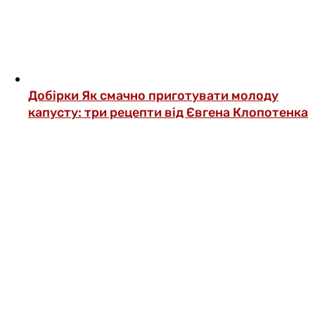
Добірки
Як смачно приготувати молоду
капусту: три рецепти від Євгена Клопотенка