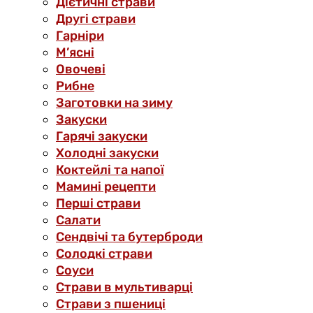
Дієтичні страви
Другі страви
Гарніри
М’ясні
Овочеві
Рибне
Заготовки на зиму
Закуски
Гарячі закуски
Холодні закуски
Коктейлі та напої
Мамині рецепти
Перші страви
Салати
Сендвічі та бутерброди
Солодкі страви
Соуси
Страви в мультиварці
Страви з пшениці