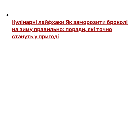
Кулінарні лайфхаки
Як заморозити броколі
на зиму правильно: поради, які точно
стануть у пригоді