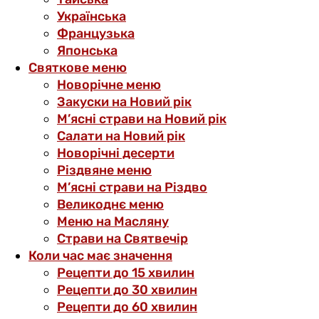
Українська
Французька
Японська
Святкове меню
Новорічне меню
Закуски на Новий рік
М’ясні страви на Новий рік
Салати на Новий рік
Новорічні десерти
Різдвяне меню
М’ясні страви на Різдво
Великоднє меню
Меню на Масляну
Страви на Святвечір
Коли час має значення
Рецепти до 15 хвилин
Рецепти до 30 хвилин
Рецепти до 60 хвилин