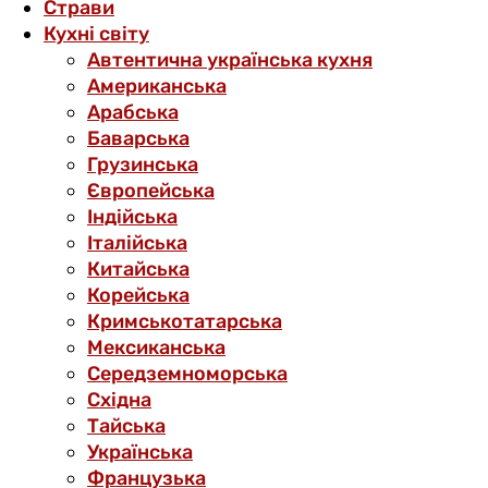
Страви
Кухні світу
Автентична українська кухня
Американська
Арабська
Баварська
Грузинська
Європейська
Індійська
Італійська
Китайська
Корейська
Кримськотатарська
Мексиканська
Середземноморська
Східна
Тайська
Українська
Французька