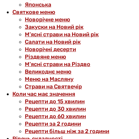
Японська
Святкове меню
Новорічне меню
Закуски на Новий рік
М’ясні страви на Новий рік
Салати на Новий рік
Новорічні десерти
Різдвяне меню
М’ясні страви на Різдво
Великоднє меню
Меню на Масляну
Страви на Святвечір
Коли час має значення
Рецепти до 15 хвилин
Рецепти до 30 хвилин
Рецепти до 60 хвилин
Рецепти за 2 години
Рецепти більш ніж за 2 години
Рівень складності