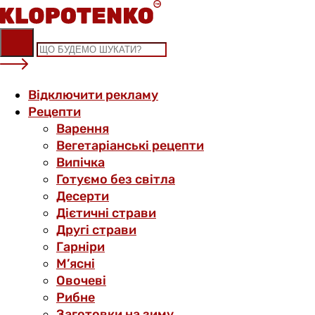
Skip
to
content
Відключити рекламу
Рецепти
Варення
Вегетаріанські рецепти
Випічка
Готуємо без світла
Десерти
Дієтичні страви
Другі страви
Гарніри
М’ясні
Овочеві
Рибне
Заготовки на зиму