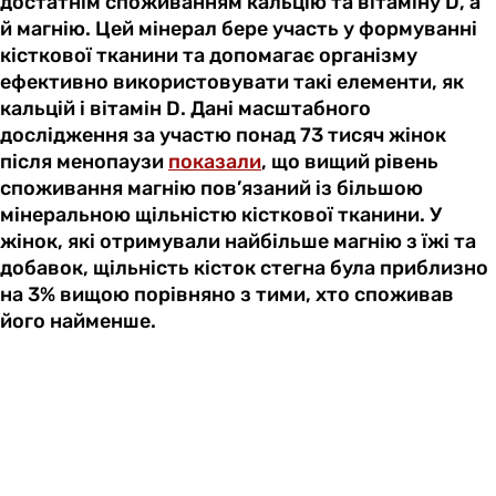
достатнім споживанням кальцію та вітаміну D, а
й магнію. Цей мінерал бере участь у формуванні
кісткової тканини та допомагає організму
ефективно використовувати такі елементи, як
кальцій і вітамін D. Дані масштабного
дослідження за участю понад 73 тисяч жінок
після менопаузи
показали
, що вищий рівень
споживання магнію пов’язаний із більшою
мінеральною щільністю кісткової тканини. У
жінок, які отримували найбільше магнію з їжі та
добавок, щільність кісток стегна була приблизно
на 3% вищою порівняно з тими, хто споживав
його найменше.