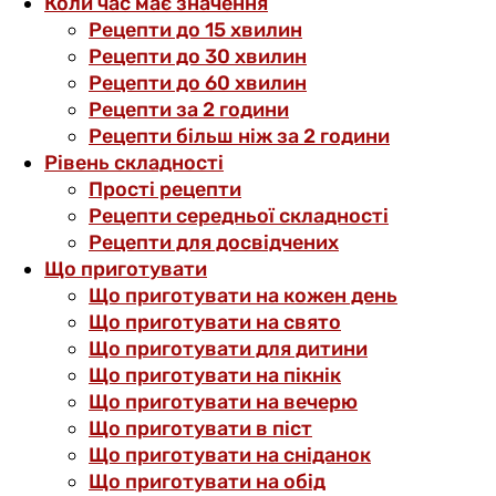
Коли час має значення
Рецепти до 15 хвилин
Рецепти до 30 хвилин
Рецепти до 60 хвилин
Рецепти за 2 години
Рецепти більш ніж за 2 години
Рівень складності
Прості рецепти
Рецепти середньої складності
Рецепти для досвідчених
Що приготувати
Що приготувати на кожен день
Що приготувати на свято
Що приготувати для дитини
Що приготувати на пікнік
Що приготувати на вечерю
Що приготувати в піст
Що приготувати на сніданок
Що приготувати на обід