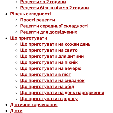
Рецепти за 2 години
Рецепти більш ніж за 2 години
Рівень складності
Прості рецепти
Рецепти середньої складності
Рецепти для досвідчених
Що приготувати
Що приготувати на кожен день
Що приготувати на свято
Що приготувати для дитини
Що приготувати на пікнік
Що приготувати на вечерю
Що приготувати в піст
Що приготувати на сніданок
Що приготувати на обід
Що приготувати на день народження
Що приготувати в дорогу
Дієтичне харчування
Дієти