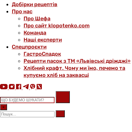
Добірки рецептів
Про нас
Про Шефа
Про сайт klopotenko.com
Команда
Наші експерти
Спецпроєкти
ГастроСпадок
Рецепти пасок з ТМ «Львівські дріжджі»
Хлібний крафт. Чому ми їмо, печемо та
купуємо хліб на заквасці
×