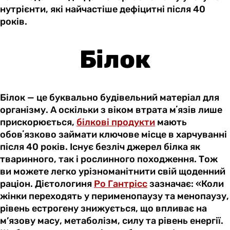
нутрієнти, які найчастіше дефіцитні після 40
років.
Білок
Білок — це буквально будівельний матеріал для
організму. А оскільки з віком втрата мʼязів лише
прискорюється,
білкові продукти
мають
обовʼязково займати ключове місце в харчуванні
після 40 років. Існує безліч джерел білка як
тваринного, так і рослинного походження. Тож
ви можете легко урізноманітнити свій щоденний
раціон. Дієтологиня
Ро Гантрісс
зазначає: «Коли
жінки переходять у перименопаузу та менопаузу,
рівень естрогену знижується, що впливає на
м’язову масу, метаболізм, силу та рівень енергії.