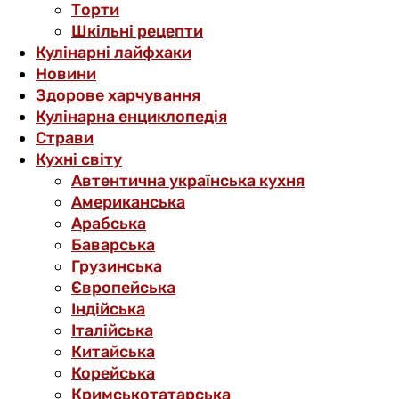
Торти
Шкільні рецепти
Кулінарні лайфхаки
Новини
Здорове харчування
Кулінарна енциклопедія
Страви
Кухні світу
Автентична українська кухня
Американська
Арабська
Баварська
Грузинська
Європейська
Індійська
Італійська
Китайська
Корейська
Кримськотатарська