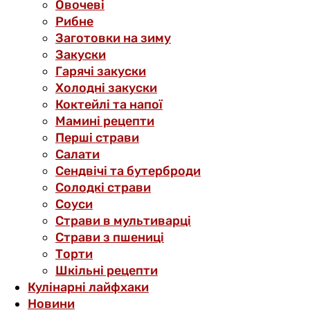
Овочеві
Рибне
Заготовки на зиму
Закуски
Гарячі закуски
Холодні закуски
Коктейлі та напої
Мамині рецепти
Перші страви
Салати
Сендвічі та бутерброди
Солодкі страви
Соуси
Страви в мультиварці
Страви з пшениці
Торти
Шкільні рецепти
Кулінарні лайфхаки
Новини