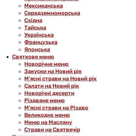
Мексиканська
Середземноморська
Східна
Тайська
Українська
Французька
Японська
Святкове меню
Новорічне меню
Закуски на Новий рік
М’ясні страви на Новий рік
Салати на Новий рік
Новорічні десерти
Різдвяне меню
М’ясні страви на Різдво
Великоднє меню
Меню на Масляну
Страви на Святвечір