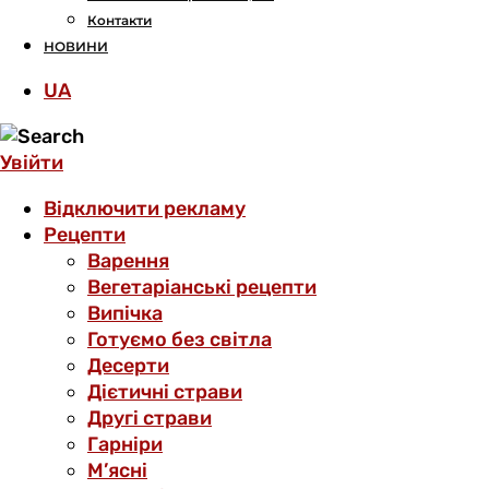
Контакти
НОВИНИ
UA
Увійти
Відключити рекламу
Рецепти
Варення
Вегетаріанські рецепти
Випічка
Готуємо без світла
Десерти
Дієтичні страви
Другі страви
Гарніри
М’ясні