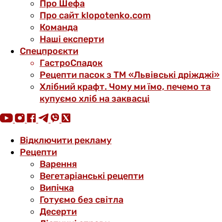
Про Шефа
Про сайт klopotenko.com
Команда
Наші експерти
Спецпроєкти
ГастроСпадок
Рецепти пасок з ТМ «Львівські дріжджі»
Хлібний крафт. Чому ми їмо, печемо та
купуємо хліб на заквасці
Відключити рекламу
Рецепти
Варення
Вегетаріанські рецепти
Випічка
Готуємо без світла
Десерти