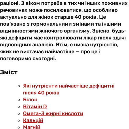
раціоні. З віком потреба в тих чи інших поживних
речовинах може посилюватися, що особливо
актуально для жінок старше 40 років. Це
пов’язано з гормональними змінами та іншими
відмінностями жіночого організму. Звісно, будь-
які дефіцити має контролювати лікар після здачі
відповідних аналізів. Втім, є низка нутрієнтів,
яких не вистачає найчастіше — про це і
поговоримо сьогодні.
Зміст
Які нутрієнти найчастіше дефіцитні
після 40 років
Білок
Вітамін D
Омега-3 жирні кислоти
Кальцій
Магній