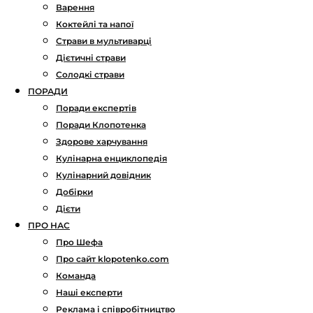
Варення
Коктейлі та напої
Страви в мультиварці
Дієтичні страви
Солодкі страви
ПОРАДИ
Поради експертів
Поради Клопотенка
Здорове харчування
Кулінарна енциклопедія
Кулінарний довідник
Добірки
Дієти
ПРО НАС
Про Шефа
Про сайт klopotenko.com
Команда
Наші експерти
Реклама і співробітництво