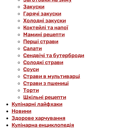
Закуски
Гарячі закуски
Холодні закуски
Коктейлі та напої
Мамині рецепти
Перші страви
Салати
Сендвічі та бутерброди
Солодкі страви
Соуси
Страви в мультиварці
Страви з пшениці
Торти
Шкільні рецепти
Кулінарні лайфхаки
Новини
Здорове харчування
Кулінарна енциклопедія