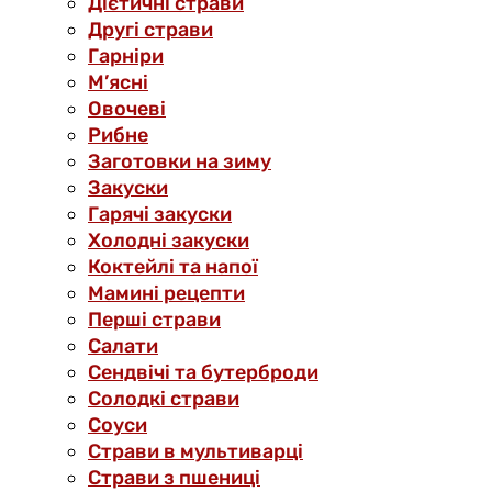
Дієтичні страви
Другі страви
Гарніри
М’ясні
Овочеві
Рибне
Заготовки на зиму
Закуски
Гарячі закуски
Холодні закуски
Коктейлі та напої
Мамині рецепти
Перші страви
Салати
Сендвічі та бутерброди
Солодкі страви
Соуси
Страви в мультиварці
Страви з пшениці