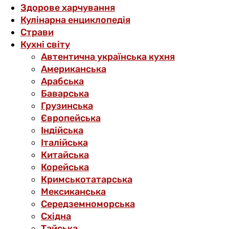
Здорове харчування
Кулінарна енциклопедія
Страви
Кухні світу
Автентична українська кухня
Американська
Арабська
Баварська
Грузинська
Європейська
Індійська
Італійська
Китайська
Корейська
Кримськотатарська
Мексиканська
Середземноморська
Східна
Тайська