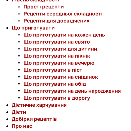
Прості рецепти
Рецепти середньої складності
Рецепти для досвідчених
Що приготувати
Що приготувати на кожен день
Що приготувати на свято
Що приготувати для дитини
Що приготувати на пікнік
Що приготувати на вечерю
Що приготувати в піст
Що приготувати на сніданок
Що приготувати на обід
Що приготувати на день народження
Що приготувати в дорогу
Дієтичне харчування
Дієти
Добірки рецептів
Про нас