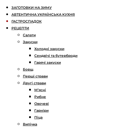
ЗАГОТОВКИ НА ЗИМУ
АВТЕНТИЧНА УКРАЇНСЬКА КУХНЯ
ГАСТРОСПАДОК
РЕЦЕПТИ
Салати
Закуски
Холодні закуски
Сендвічі та бутерброди
Гарячі закуски
Борщ
Перші страви
Другі страви
М’ясні
Рибне
Овочеві
Гарніри
Піца
Випічка