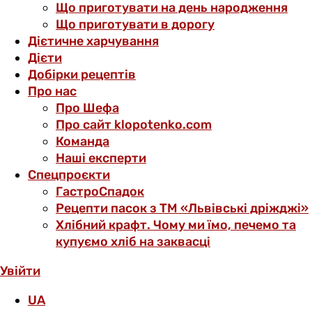
Що приготувати на день народження
Що приготувати в дорогу
Дієтичне харчування
Дієти
Добірки рецептів
Про нас
Про Шефа
Про сайт klopotenko.com
Команда
Наші експерти
Спецпроєкти
ГастроСпадок
Рецепти пасок з ТМ «Львівські дріжджі»
Хлібний крафт. Чому ми їмо, печемо та
купуємо хліб на заквасці
Увійти
UA