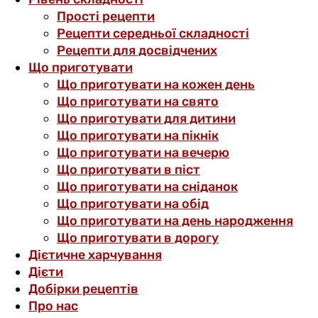
Прості рецепти
Рецепти середньої складності
Рецепти для досвідчених
Що приготувати
Що приготувати на кожен день
Що приготувати на свято
Що приготувати для дитини
Що приготувати на пікнік
Що приготувати на вечерю
Що приготувати в піст
Що приготувати на сніданок
Що приготувати на обід
Що приготувати на день народження
Що приготувати в дорогу
Дієтичне харчування
Дієти
Добірки рецептів
Про нас