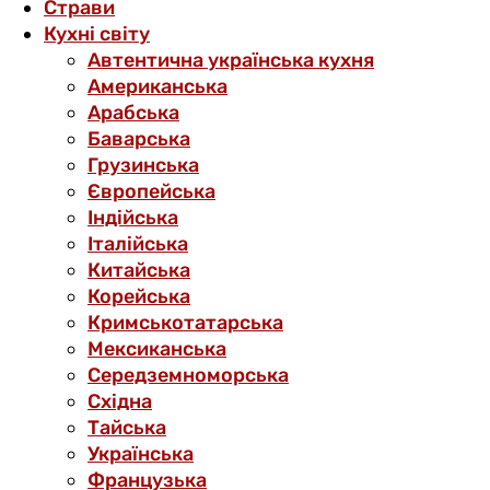
Страви
Кухні світу
Автентична українська кухня
Американська
Арабська
Баварська
Грузинська
Європейська
Індійська
Італійська
Китайська
Корейська
Кримськотатарська
Мексиканська
Середземноморська
Східна
Тайська
Українська
Французька