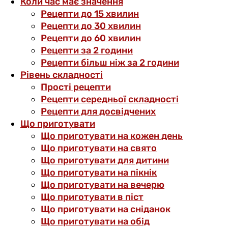
Коли час має значення
Рецепти до 15 хвилин
Рецепти до 30 хвилин
Рецепти до 60 хвилин
Рецепти за 2 години
Рецепти більш ніж за 2 години
Рівень складності
Прості рецепти
Рецепти середньої складності
Рецепти для досвідчених
Що приготувати
Що приготувати на кожен день
Що приготувати на свято
Що приготувати для дитини
Що приготувати на пікнік
Що приготувати на вечерю
Що приготувати в піст
Що приготувати на сніданок
Що приготувати на обід