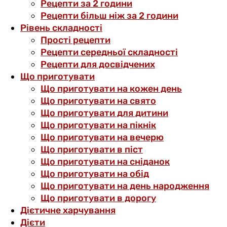
Рецепти за 2 години
Рецепти більш ніж за 2 години
Рівень складності
Прості рецепти
Рецепти середньої складності
Рецепти для досвідчених
Що приготувати
Що приготувати на кожен день
Що приготувати на свято
Що приготувати для дитини
Що приготувати на пікнік
Що приготувати на вечерю
Що приготувати в піст
Що приготувати на сніданок
Що приготувати на обід
Що приготувати на день народження
Що приготувати в дорогу
Дієтичне харчування
Дієти