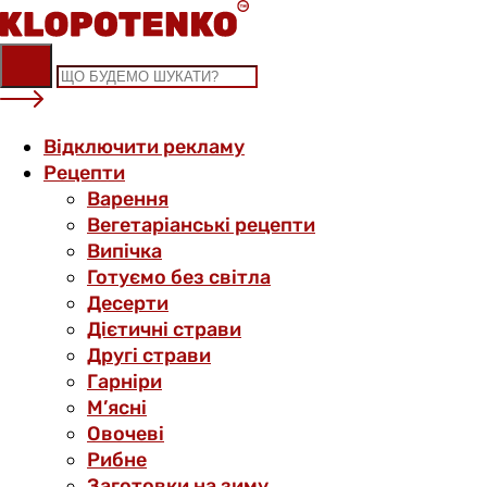
Skip
to
content
Відключити рекламу
Рецепти
Варення
Вегетаріанські рецепти
Випічка
Готуємо без світла
Десерти
Дієтичні страви
Другі страви
Гарніри
М’ясні
Овочеві
Рибне
Заготовки на зиму