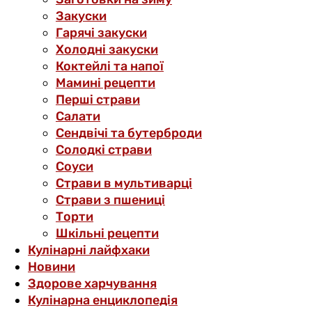
Закуски
Гарячі закуски
Холодні закуски
Коктейлі та напої
Мамині рецепти
Перші страви
Салати
Сендвічі та бутерброди
Солодкі страви
Соуси
Страви в мультиварці
Страви з пшениці
Торти
Шкільні рецепти
Кулінарні лайфхаки
Новини
Здорове харчування
Кулінарна енциклопедія