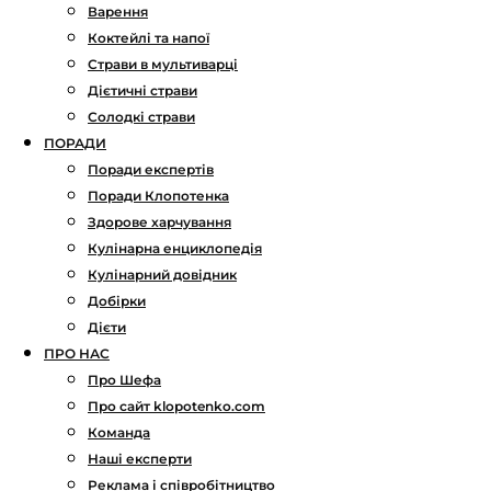
Варення
Коктейлі та напої
Страви в мультиварці
Дієтичні страви
Солодкі страви
ПОРАДИ
Поради експертів
Поради Клопотенка
Здорове харчування
Кулінарна енциклопедія
Кулінарний довідник
Добірки
Дієти
ПРО НАС
Про Шефа
Про сайт klopotenko.com
Команда
Наші експерти
Реклама і співробітництво