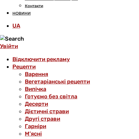
Контакти
НОВИНИ
UA
Увійти
Відключити рекламу
Рецепти
Варення
Вегетаріанські рецепти
Випічка
Готуємо без світла
Десерти
Дієтичні страви
Другі страви
Гарніри
М’ясні