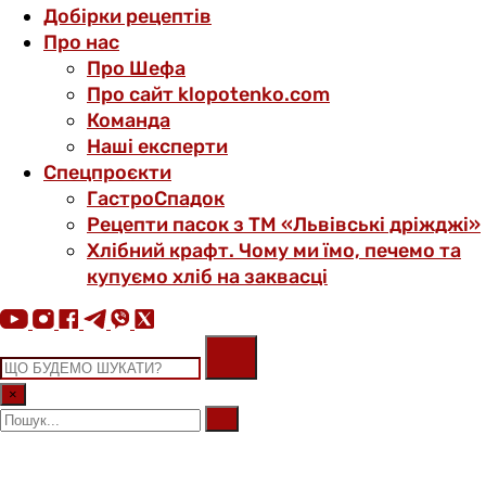
Добірки рецептів
Про нас
Про Шефа
Про сайт klopotenko.com
Команда
Наші експерти
Спецпроєкти
ГастроСпадок
Рецепти пасок з ТМ «Львівські дріжджі»
Хлібний крафт. Чому ми їмо, печемо та
купуємо хліб на заквасці
×