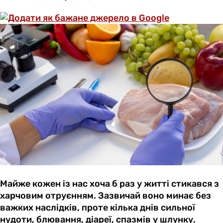
Майже кожен із нас хоча б раз у житті стикався з
харчовим отруєнням. Зазвичай воно минає без
важких наслідків, проте кілька днів сильної
нудоти, блювання, діареї, спазмів у шлунку,