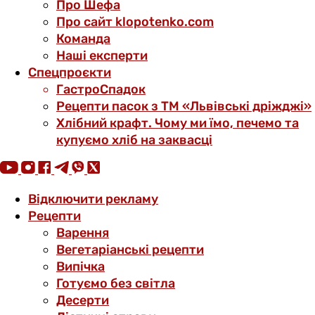
Про Шефа
Про сайт klopotenko.com
Команда
Наші експерти
Спецпроєкти
ГастроСпадок
Рецепти пасок з ТМ «Львівські дріжджі»
Хлібний крафт. Чому ми їмо, печемо та
купуємо хліб на заквасці
Відключити рекламу
Рецепти
Варення
Вегетаріанські рецепти
Випічка
Готуємо без світла
Десерти