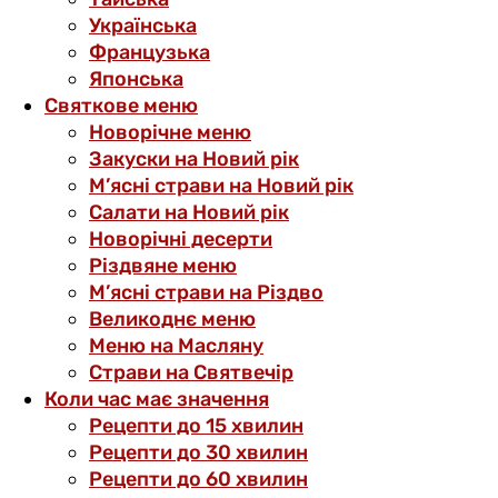
Українська
Французька
Японська
Святкове меню
Новорічне меню
Закуски на Новий рік
М’ясні страви на Новий рік
Салати на Новий рік
Новорічні десерти
Різдвяне меню
М’ясні страви на Різдво
Великоднє меню
Меню на Масляну
Страви на Святвечір
Коли час має значення
Рецепти до 15 хвилин
Рецепти до 30 хвилин
Рецепти до 60 хвилин