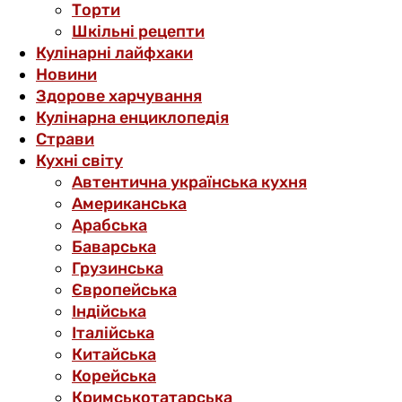
Торти
Шкільні рецепти
Кулінарні лайфхаки
Новини
Здорове харчування
Кулінарна енциклопедія
Страви
Кухні світу
Автентична українська кухня
Американська
Арабська
Баварська
Грузинська
Європейська
Індійська
Італійська
Китайська
Корейська
Кримськотатарська