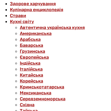
Здорове харчування
Кулінарна енциклопедія
Страви
Кухні світу
Автентична українська кухня
Американська
Арабська
Баварська
Грузинська
Європейська
Індійська
Італійська
Китайська
Корейська
Кримськотатарська
Мексиканська
Середземноморська
Східна
Тайська