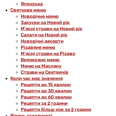
Японська
Святкове меню
Новорічне меню
Закуски на Новий рік
М’ясні страви на Новий рік
Салати на Новий рік
Новорічні десерти
Різдвяне меню
М’ясні страви на Різдво
Великоднє меню
Меню на Масляну
Страви на Святвечір
Коли час має значення
Рецепти до 15 хвилин
Рецепти до 30 хвилин
Рецепти до 60 хвилин
Рецепти за 2 години
Рецепти більш ніж за 2 години
Рівень складності