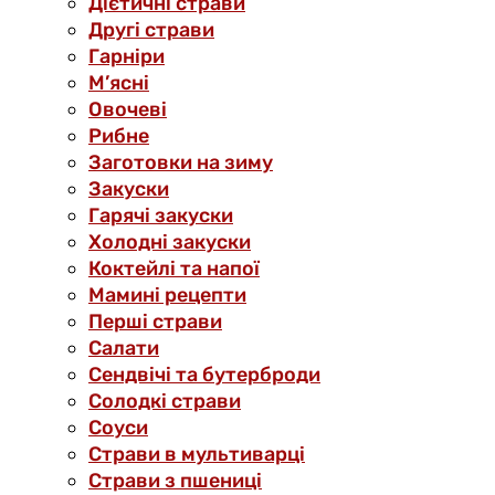
Дієтичні страви
Другі страви
Гарніри
М’ясні
Овочеві
Рибне
Заготовки на зиму
Закуски
Гарячі закуски
Холодні закуски
Коктейлі та напої
Мамині рецепти
Перші страви
Салати
Сендвічі та бутерброди
Солодкі страви
Соуси
Страви в мультиварці
Страви з пшениці