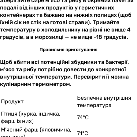
Зберігайте сире м’ясо та рибу в окремих пакетах
подалі від інших продуктів у герметичних
контейнерах та бажано на нижніх полицях (щоб
їхній сік не стік на готові страви). Тримайте
температуру в холодильнику на рівні не вище 4
градусів, а в морозилці — не вище -18 градусів.
Правильне приготування
Щоб вбити всі потенційні збудники та бактерії,
м’ясо та рибу потрібно довести до конкретної
внутрішньої температури. Перевірити її можна
кулінарним термометром.
Безпечна внутрішня
Продукт
температура
Птиця (курка, індичка,
74°C
фарш із них)
М’ясний фарш (яловичина,
71°C
свинина)