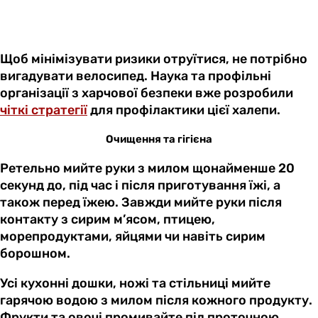
Щоб мінімізувати ризики отруїтися, не потрібно
вигадувати велосипед. Наука та профільні
організації з харчової безпеки вже розробили
чіткі стратегії
для профілактики цієї халепи.
Очищення та гігієна
Ретельно мийте руки з милом щонайменше 20
секунд до, під час і після приготування їжі, а
також перед їжею. Завжди мийте руки після
контакту з сирим м’ясом, птицею,
морепродуктами, яйцями чи навіть сирим
борошном.
Усі кухонні дошки, ножі та стільниці мийте
гарячою водою з милом після кожного продукту.
Фрукти та овочі промивайте під проточною