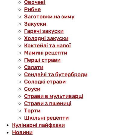
Овочеві
Рибне
Заготовки на зиму
Закуски
Гарячі закуски
Холодні закуски
Коктейлі та напої
Мамині рецепти
Перші страви
Салати
Сендвічі та бутерброди
Солодкі страви
Соуси
Страви в мультиварці
Страви з пшениці
Торти
Шкільні рецепти
Кулінарні лайфхаки
Новини