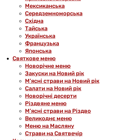
Мексиканська
Середземноморська
Східна
Тайська
Українська
Французька
Японська
Святкове меню
Новорічне меню
Закуски на Новий рік
М’ясні страви на Новий рік
Салати на Новий рік
Новорічні десерти
Різдвяне меню
М’ясні страви на Різдво
Великоднє меню
Меню на Масляну
Страви на Святвечір