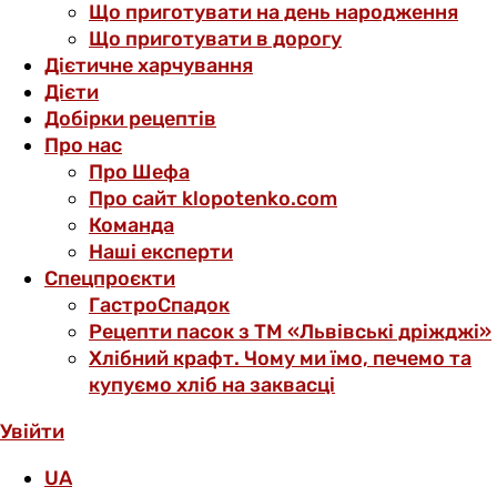
Що приготувати на день народження
Що приготувати в дорогу
Дієтичне харчування
Дієти
Добірки рецептів
Про нас
Про Шефа
Про сайт klopotenko.com
Команда
Наші експерти
Спецпроєкти
ГастроСпадок
Рецепти пасок з ТМ «Львівські дріжджі»
Хлібний крафт. Чому ми їмо, печемо та
купуємо хліб на заквасці
Увійти
UA