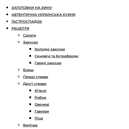
ЗАГОТОВКИ НА ЗИМУ
АВТЕНТИЧНА УКРАЇНСЬКА КУХНЯ
ГАСТРОСПАДОК
РЕЦЕПТИ
Салати
Закуски
Холодні закуски
Сендвічі та бутерброди
Гарячі закуски
Борщ
Перші страви
Другі страви
М’ясні
Рибне
Овочеві
Гарніри
Піца
Випічка