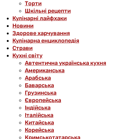
Торти
Шкільні рецепти
Кулінарні лайфхаки
Новини
Здорове харчування
Кулінарна енциклопедія
Страви
Кухні світу
Автентична українська кухня
Американська
Арабська
Баварська
Грузинська
Європейська
Індійська
Італійська
Китайська
Корейська
Кримськотатарська