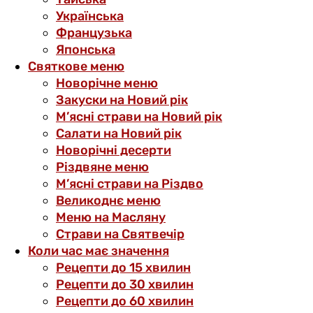
Українська
Французька
Японська
Святкове меню
Новорічне меню
Закуски на Новий рік
М’ясні страви на Новий рік
Салати на Новий рік
Новорічні десерти
Різдвяне меню
М’ясні страви на Різдво
Великоднє меню
Меню на Масляну
Страви на Святвечір
Коли час має значення
Рецепти до 15 хвилин
Рецепти до 30 хвилин
Рецепти до 60 хвилин