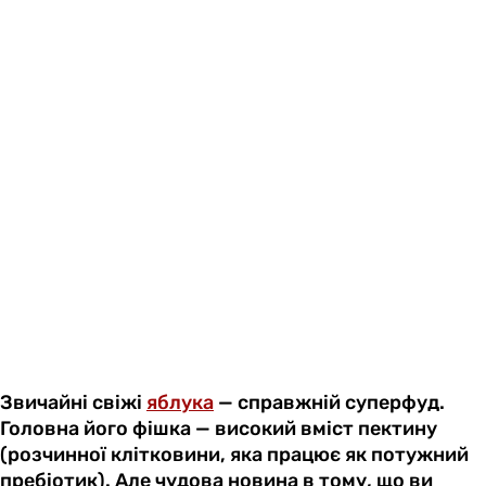
Звичайні свіжі
яблука
— справжній суперфуд.
Головна його фішка — високий вміст пектину
(розчинної клітковини, яка працює як потужний
пребіотик). Але чудова новина в тому, що ви