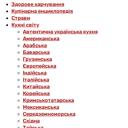
Здорове харчування
Кулінарна енциклопедія
Страви
Кухні світу
Автентична українська кухня
Американська
Арабська
Баварська
Грузинська
Європейська
Індійська
Італійська
Китайська
Корейська
Кримськотатарська
Мексиканська
Середземноморська
Східна
Тайська