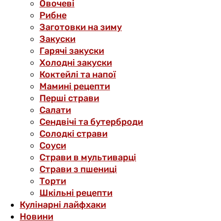
Овочеві
Рибне
Заготовки на зиму
Закуски
Гарячі закуски
Холодні закуски
Коктейлі та напої
Мамині рецепти
Перші страви
Салати
Сендвічі та бутерброди
Солодкі страви
Соуси
Страви в мультиварці
Страви з пшениці
Торти
Шкільні рецепти
Кулінарні лайфхаки
Новини