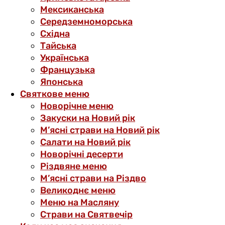
Мексиканська
Середземноморська
Східна
Тайська
Українська
Французька
Японська
Святкове меню
Новорічне меню
Закуски на Новий рік
М’ясні страви на Новий рік
Салати на Новий рік
Новорічні десерти
Різдвяне меню
М’ясні страви на Різдво
Великоднє меню
Меню на Масляну
Страви на Святвечір