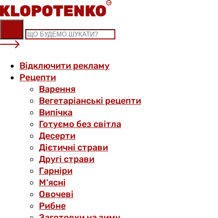
Skip
to
content
Відключити рекламу
Рецепти
Варення
Вегетаріанські рецепти
Випічка
Готуємо без світла
Десерти
Дієтичні страви
Другі страви
Гарніри
М’ясні
Овочеві
Рибне
Заготовки на зиму