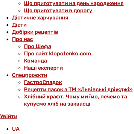
Що приготувати на день народження
Що приготувати в дорогу
Дієтичне харчування
Дієти
Добірки рецептів
Про нас
Про Шефа
Про сайт klopotenko.com
Команда
Наші експерти
Спецпроєкти
ГастроСпадок
Рецепти пасок з ТМ «Львівські дріжджі»
Хлібний крафт. Чому ми їмо, печемо та
купуємо хліб на заквасці
Увійти
UA