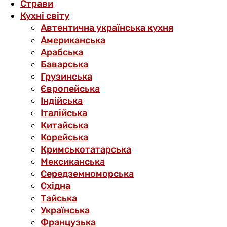
Страви
Кухні світу
Автентична українська кухня
Американська
Арабська
Баварська
Грузинська
Європейська
Індійська
Італійська
Китайська
Корейська
Кримськотатарська
Мексиканська
Середземноморська
Східна
Тайська
Українська
Французька