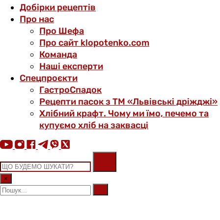
Добірки рецептів
Про нас
Про Шефа
Про сайт klopotenko.com
Команда
Наші експерти
Спецпроєкти
ГастроСпадок
Рецепти пасок з ТМ «Львівські дріжджі»
Хлібний крафт. Чому ми їмо, печемо та
купуємо хліб на заквасці
×