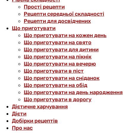
Прості рецепти
Рецепти середньої складності
Рецепти для досвідчених
Що приготувати
Що приготувати на кожен день
Що приготувати на свято
Що приготувати для дитини
Що приготувати на пікнік
Що приготувати на вечерю
Що приготувати в піст
Що приготувати на сніданок
Що приготувати на обід
Що приготувати на день народження
Що приготувати в дорогу
Дієтичне харчування
Дієти
Добірки рецептів
Про нас