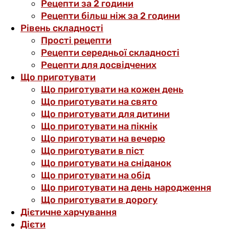
Рецепти за 2 години
Рецепти більш ніж за 2 години
Рівень складності
Прості рецепти
Рецепти середньої складності
Рецепти для досвідчених
Що приготувати
Що приготувати на кожен день
Що приготувати на свято
Що приготувати для дитини
Що приготувати на пікнік
Що приготувати на вечерю
Що приготувати в піст
Що приготувати на сніданок
Що приготувати на обід
Що приготувати на день народження
Що приготувати в дорогу
Дієтичне харчування
Дієти