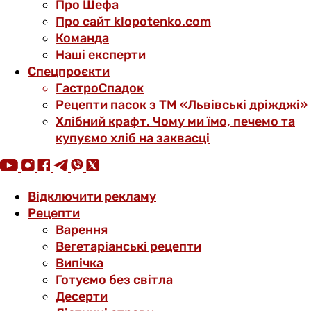
Про Шефа
Про сайт klopotenko.com
Команда
Наші експерти
Спецпроєкти
ГастроСпадок
Рецепти пасок з ТМ «Львівські дріжджі»
Хлібний крафт. Чому ми їмо, печемо та
купуємо хліб на заквасці
Відключити рекламу
Рецепти
Варення
Вегетаріанські рецепти
Випічка
Готуємо без світла
Десерти