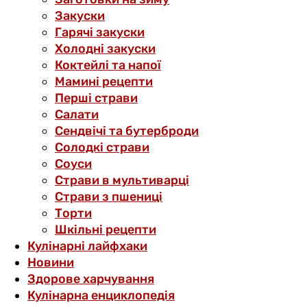
Закуски
Гарячі закуски
Холодні закуски
Коктейлі та напої
Мамині рецепти
Перші страви
Салати
Сендвічі та бутерброди
Солодкі страви
Соуси
Страви в мультиварці
Страви з пшениці
Торти
Шкільні рецепти
Кулінарні лайфхаки
Новини
Здорове харчування
Кулінарна енциклопедія