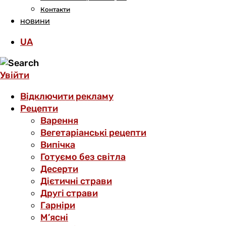
Контакти
НОВИНИ
UA
Увійти
Відключити рекламу
Рецепти
Варення
Вегетаріанські рецепти
Випічка
Готуємо без світла
Десерти
Дієтичні страви
Другі страви
Гарніри
М’ясні