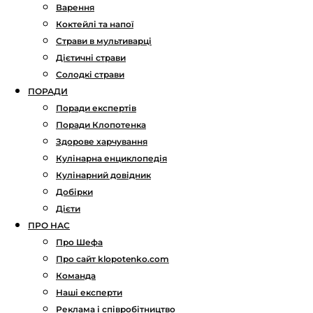
Варення
Коктейлі та напої
Страви в мультиварці
Дієтичні страви
Солодкі страви
ПОРАДИ
Поради експертів
Поради Клопотенка
Здорове харчування
Кулінарна енциклопедія
Кулінарний довідник
Добірки
Дієти
ПРО НАС
Про Шефа
Про сайт klopotenko.com
Команда
Наші експерти
Реклама і співробітництво