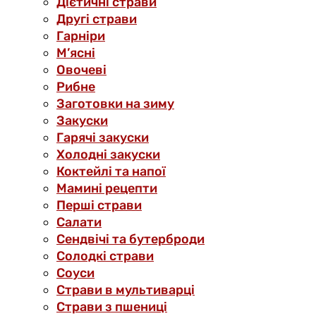
Дієтичні страви
Другі страви
Гарніри
М’ясні
Овочеві
Рибне
Заготовки на зиму
Закуски
Гарячі закуски
Холодні закуски
Коктейлі та напої
Мамині рецепти
Перші страви
Салати
Сендвічі та бутерброди
Солодкі страви
Соуси
Страви в мультиварці
Страви з пшениці