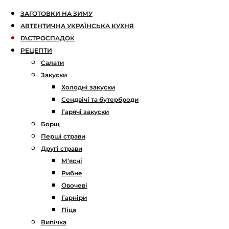
ЗАГОТОВКИ НА ЗИМУ
АВТЕНТИЧНА УКРАЇНСЬКА КУХНЯ
ГАСТРОСПАДОК
РЕЦЕПТИ
Салати
Закуски
Холодні закуски
Сендвічі та бутерброди
Гарячі закуски
Борщ
Перші страви
Другі страви
М’ясні
Рибне
Овочеві
Гарніри
Піца
Випічка