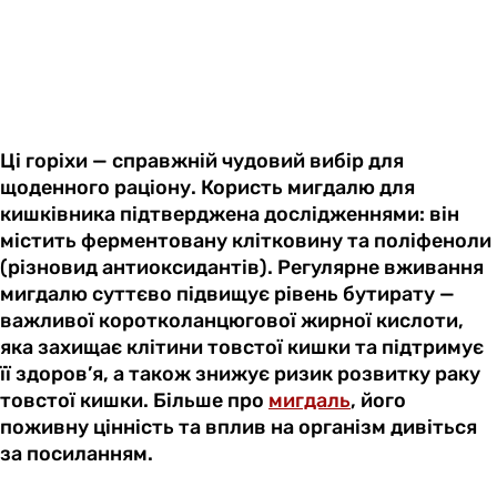
Ці горіхи — справжній чудовий вибір для
щоденного раціону. Користь мигдалю для
кишківника підтверджена дослідженнями: він
містить ферментовану клітковину та поліфеноли
(різновид антиоксидантів). Регулярне вживання
мигдалю суттєво підвищує рівень бутирату —
важливої коротколанцюгової жирної кислоти,
яка захищає клітини товстої кишки та підтримує
її здоров’я, а також знижує ризик розвитку раку
товстої кишки. Більше про
мигдаль
, його
поживну цінність та вплив на організм дивіться
за посиланням.