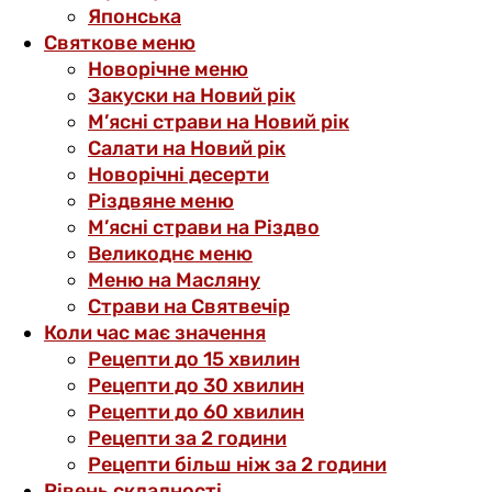
Японська
Святкове меню
Новорічне меню
Закуски на Новий рік
М’ясні страви на Новий рік
Салати на Новий рік
Новорічні десерти
Різдвяне меню
М’ясні страви на Різдво
Великоднє меню
Меню на Масляну
Страви на Святвечір
Коли час має значення
Рецепти до 15 хвилин
Рецепти до 30 хвилин
Рецепти до 60 хвилин
Рецепти за 2 години
Рецепти більш ніж за 2 години
Рівень складності