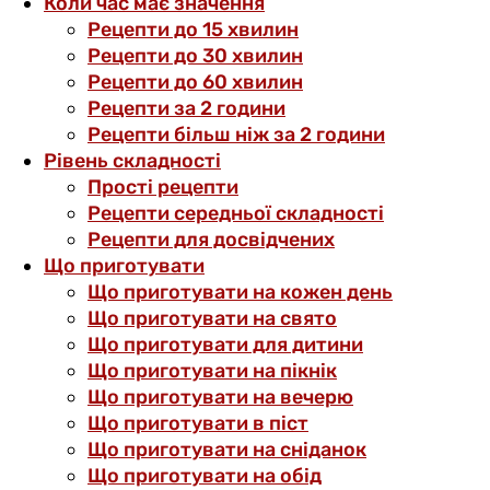
Коли час має значення
Рецепти до 15 хвилин
Рецепти до 30 хвилин
Рецепти до 60 хвилин
Рецепти за 2 години
Рецепти більш ніж за 2 години
Рівень складності
Прості рецепти
Рецепти середньої складності
Рецепти для досвідчених
Що приготувати
Що приготувати на кожен день
Що приготувати на свято
Що приготувати для дитини
Що приготувати на пікнік
Що приготувати на вечерю
Що приготувати в піст
Що приготувати на сніданок
Що приготувати на обід