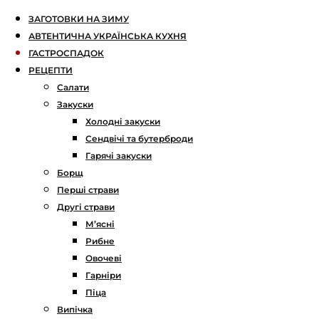
ЗАГОТОВКИ НА ЗИМУ
АВТЕНТИЧНА УКРАЇНСЬКА КУХНЯ
ГАСТРОСПАДОК
РЕЦЕПТИ
Салати
Закуски
Холодні закуски
Сендвічі та бутерброди
Гарячі закуски
Борщ
Перші страви
Другі страви
М’ясні
Рибне
Овочеві
Гарніри
Піца
Випічка