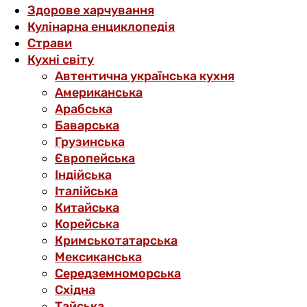
Здорове харчування
Кулінарна енциклопедія
Страви
Кухні світу
Автентична українська кухня
Американська
Арабська
Баварська
Грузинська
Європейська
Індійська
Італійська
Китайська
Корейська
Кримськотатарська
Мексиканська
Середземноморська
Східна
Тайська