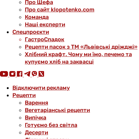
Про Шефа
Про сайт klopotenko.com
Команда
Наші експерти
Спецпроєкти
ГастроСпадок
Рецепти пасок з ТМ «Львівські дріжджі»
Хлібний крафт. Чому ми їмо, печемо та
купуємо хліб на заквасці
Відключити рекламу
Рецепти
Варення
Вегетаріанські рецепти
Випічка
Готуємо без світла
Десерти