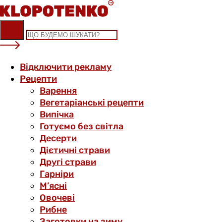
Skip
to
content
Відключити рекламу
Рецепти
Варення
Вегетаріанські рецепти
Випічка
Готуємо без світла
Десерти
Дієтичні страви
Другі страви
Гарніри
М’ясні
Овочеві
Рибне
Заготовки на зиму