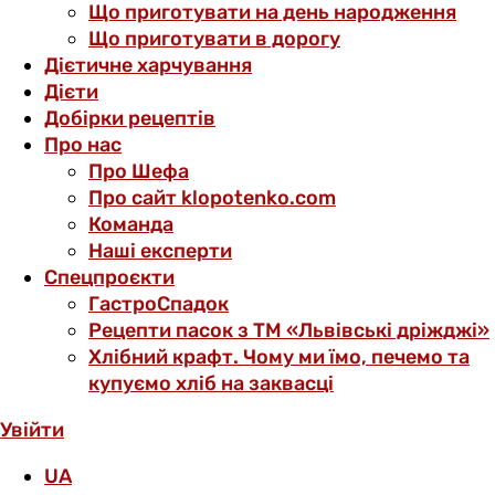
Що приготувати на день народження
Що приготувати в дорогу
Дієтичне харчування
Дієти
Добірки рецептів
Про нас
Про Шефа
Про сайт klopotenko.com
Команда
Наші експерти
Спецпроєкти
ГастроСпадок
Рецепти пасок з ТМ «Львівські дріжджі»
Хлібний крафт. Чому ми їмо, печемо та
купуємо хліб на заквасці
Увійти
UA