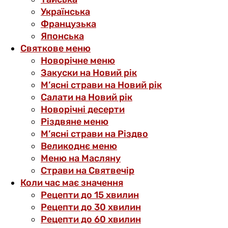
Українська
Французька
Японська
Святкове меню
Новорічне меню
Закуски на Новий рік
М’ясні страви на Новий рік
Салати на Новий рік
Новорічні десерти
Різдвяне меню
М’ясні страви на Різдво
Великоднє меню
Меню на Масляну
Страви на Святвечір
Коли час має значення
Рецепти до 15 хвилин
Рецепти до 30 хвилин
Рецепти до 60 хвилин