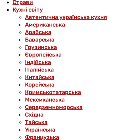
Страви
Кухні світу
Автентична українська кухня
Американська
Арабська
Баварська
Грузинська
Європейська
Індійська
Італійська
Китайська
Корейська
Кримськотатарська
Мексиканська
Середземноморська
Східна
Тайська
Українська
Французька