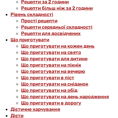
Рецепти за 2 години
Рецепти більш ніж за 2 години
Рівень складності
Прості рецепти
Рецепти середньої складності
Рецепти для досвідчених
Що приготувати
Що приготувати на кожен день
Що приготувати на свято
Що приготувати для дитини
Що приготувати на пікнік
Що приготувати на вечерю
Що приготувати в піст
Що приготувати на сніданок
Що приготувати на обід
Що приготувати на день народження
Що приготувати в дорогу
Дієтичне харчування
Дієти