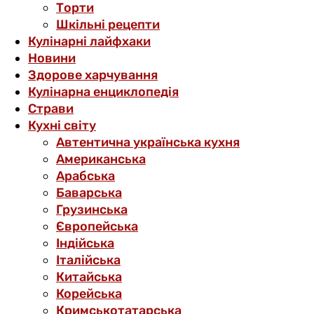
Торти
Шкільні рецепти
Кулінарні лайфхаки
Новини
Здорове харчування
Кулінарна енциклопедія
Страви
Кухні світу
Автентична українська кухня
Американська
Арабська
Баварська
Грузинська
Європейська
Індійська
Італійська
Китайська
Корейська
Кримськотатарська