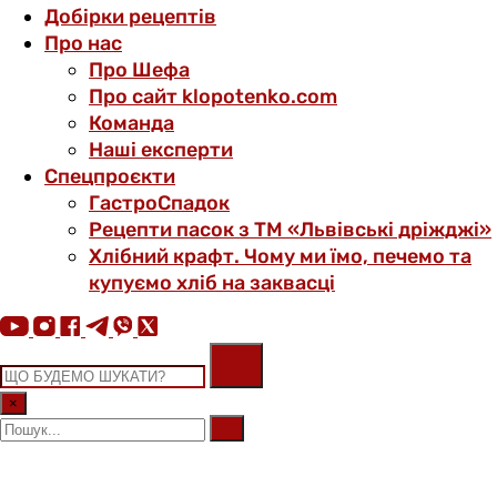
Добірки рецептів
Про нас
Про Шефа
Про сайт klopotenko.com
Команда
Наші експерти
Спецпроєкти
ГастроСпадок
Рецепти пасок з ТМ «Львівські дріжджі»
Хлібний крафт. Чому ми їмо, печемо та
купуємо хліб на заквасці
×