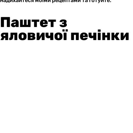
надихайтеся моїми рецептами та готуйте.
Паштет з
яловичої печінки