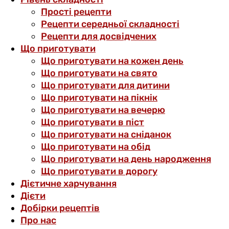
Прості рецепти
Рецепти середньої складності
Рецепти для досвідчених
Що приготувати
Що приготувати на кожен день
Що приготувати на свято
Що приготувати для дитини
Що приготувати на пікнік
Що приготувати на вечерю
Що приготувати в піст
Що приготувати на сніданок
Що приготувати на обід
Що приготувати на день народження
Що приготувати в дорогу
Дієтичне харчування
Дієти
Добірки рецептів
Про нас