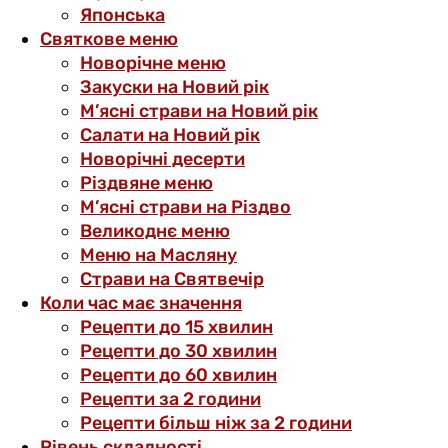
Японська
Святкове меню
Новорічне меню
Закуски на Новий рік
М’ясні страви на Новий рік
Салати на Новий рік
Новорічні десерти
Різдвяне меню
М’ясні страви на Різдво
Великоднє меню
Меню на Масляну
Страви на Святвечір
Коли час має значення
Рецепти до 15 хвилин
Рецепти до 30 хвилин
Рецепти до 60 хвилин
Рецепти за 2 години
Рецепти більш ніж за 2 години
Рівень складності