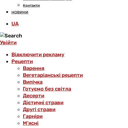
Контакти
НОВИНИ
UA
Увійти
Відключити рекламу
Рецепти
Варення
Вегетаріанські рецепти
Випічка
Готуємо без світла
Десерти
Дієтичні страви
Другі страви
Гарніри
М’ясні