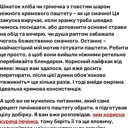
Шматок хліба чи гріночка з товстим шаром
ніжного кремового паштету – як це смачно! Ця
закуска виручає, коли зранку треба швидко
чимось поснідати, або доповнити основні страви
на обід та вечерю, чи душа раптом забажала
чогось божественно смачного. Останнє –
найчастіший мій мотив готувати паштети. Робити
це просто, а щоб вони вийшли ніжними ретельно
перебивайте блендером. Корисний лайфхак від
мене: якщо вам здалося, що вже досить
перетирати, після цієї думки обов’язково
«вжикніть» ще кілька разів. І тоді вийде омріяна
ідеальна кремова консистенція.
А щоб ви не мучились питанням, який саме
рецепт печінкового паштету обрати, я підготував
цілу добірку. Я вам вже розповідав,
чим корисна
куряча печінка
, тому беріть її та ще яловичу,