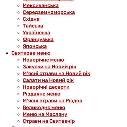
Мексиканська
Середземноморська
Східна
Тайська
Українська
Французька
Японська
Святкове меню
Новорічне меню
Закуски на Новий рік
М’ясні страви на Новий рік
Салати на Новий рік
Новорічні десерти
Різдвяне меню
М’ясні страви на Різдво
Великоднє меню
Меню на Масляну
Страви на Святвечір