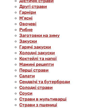
Дієтичні страви
Другі страви
Гарніри
М’ясні
Овочеві
Рибне
Заготовки на зиму
Закуски
Гарячі закуски
Холодні закуски
Коктейлі та напої
Мамині рецепти
Перші страви
Салати
Сендвічі та бутерброди
Солодкі страви
Соуси
Страви в мультиварці
Страви з пшениці