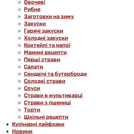
Овочеві
Рибне
Заготовки на зиму
Закуски
Гарячі закуски
Холодні закуски
Коктейлі та напої
Мамині рецепти
Перші страви
Салати
Сендвічі та бутерброди
Солодкі страви
Соуси
Страви в мультиварці
Страви з пшениці
Торти
Шкільні рецепти
Кулінарні лайфхаки
Новини