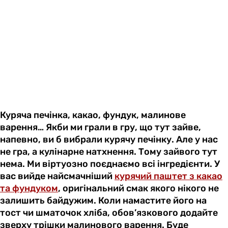
Куряча печінка, какао, фундук, малинове
варення… Якби ми грали в гру, що тут зайве,
напевно, ви б вибрали курячу печінку. Але у нас
не гра, а кулінарне натхнення. Тому зайвого тут
нема. Ми віртуозно поєднаємо всі інгредієнти. У
вас вийде найсмачніший
курячий паштет з какао
та фундуком
, оригінальний смак якого нікого не
залишить байдужим. Коли намастите його на
тост чи шматочок хліба, обов’язкового додайте
зверху трішки малинового варення. Буде