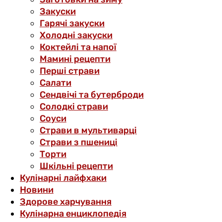
Закуски
Гарячі закуски
Холодні закуски
Коктейлі та напої
Мамині рецепти
Перші страви
Салати
Сендвічі та бутерброди
Солодкі страви
Соуси
Страви в мультиварці
Страви з пшениці
Торти
Шкільні рецепти
Кулінарні лайфхаки
Новини
Здорове харчування
Кулінарна енциклопедія