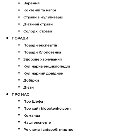
Варення
Коктейлі та напої
Страви в мультиварці
Дієтичні страви
Солодкі страви
ПОРАДИ
Поради експертів
Поради Клопотенка
Здорове харчування
Кулінарна енциклопедія
Кулінарний довідник
Добірки
Дієти
ПРО НАС
Про Шефа
Про сайт klopotenko.com
Команда
Наші експерти
Реклама і співробітництво