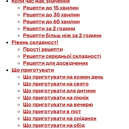
Коли час має значення
Рецепти до 15 хвилин
Рецепти до 30 хвилин
Рецепти до 60 хвилин
Рецепти за 2 години
Рецепти більш ніж за 2 години
Рівень складності
Прості рецепти
Рецепти середньої складності
Рецепти для досвідчених
Що приготувати
Що приготувати на кожен день
Що приготувати на свято
Що приготувати для дитини
Що приготувати на пікнік
Що приготувати на вечерю
Що приготувати в піст
Що приготувати на сніданок
Що приготувати на обід