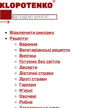
Skip
to
content
Відключити рекламу
Рецепти
Варення
Вегетаріанські рецепти
Випічка
Готуємо без світла
Десерти
Дієтичні страви
Другі страви
Гарніри
М’ясні
Овочеві
Рибне
Заготовки на зиму