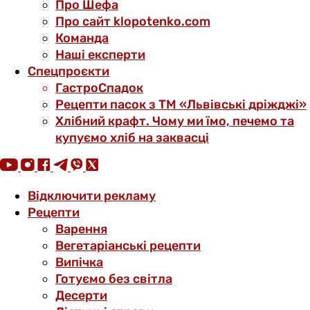
Про Шефа
Про сайт klopotenko.com
Команда
Наші експерти
Спецпроєкти
ГастроСпадок
Рецепти пасок з ТМ «Львівські дріжджі»
Хлібний крафт. Чому ми їмо, печемо та
купуємо хліб на заквасці
Відключити рекламу
Рецепти
Варення
Вегетаріанські рецепти
Випічка
Готуємо без світла
Десерти