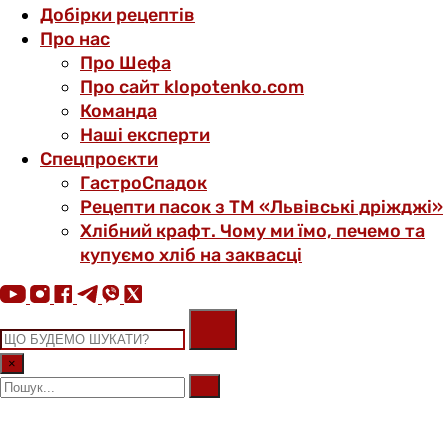
Добірки рецептів
Про нас
Про Шефа
Про сайт klopotenko.com
Команда
Наші експерти
Спецпроєкти
ГастроСпадок
Рецепти пасок з ТМ «Львівські дріжджі»
Хлібний крафт. Чому ми їмо, печемо та
купуємо хліб на заквасці
×