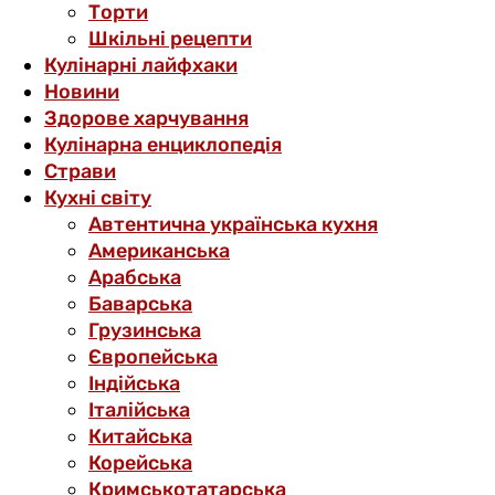
Торти
Шкільні рецепти
Кулінарні лайфхаки
Новини
Здорове харчування
Кулінарна енциклопедія
Страви
Кухні світу
Автентична українська кухня
Американська
Арабська
Баварська
Грузинська
Європейська
Індійська
Італійська
Китайська
Корейська
Кримськотатарська