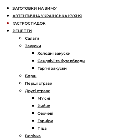
ЗАГОТОВКИ НА ЗИМУ
АВТЕНТИЧНА УКРАЇНСЬКА КУХНЯ
ГАСТРОСПАДОК
РЕЦЕПТИ
Салати
Закуски
Холодні закуски
Сендвічі та бутерброди
Гарячі закуски
Борщ
Перші страви
Другі страви
М’ясні
Рибне
Овочеві
Гарніри
Піца
Випічка