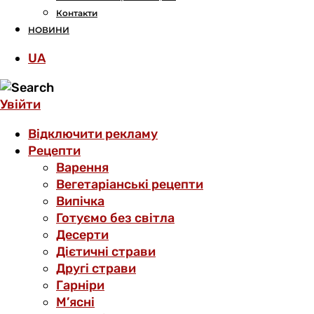
Контакти
НОВИНИ
UA
Увійти
Відключити рекламу
Рецепти
Варення
Вегетаріанські рецепти
Випічка
Готуємо без світла
Десерти
Дієтичні страви
Другі страви
Гарніри
М’ясні