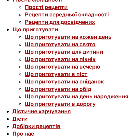
Прості рецепти
Рецепти середньої складності
Рецепти для досвідчених
Що приготувати
Що приготувати на кожен день
Що приготувати на свято
Що приготувати для дитини
Що приготувати на пікнік
Що приготувати на вечерю
Що приготувати в піст
Що приготувати на сніданок
Що приготувати на обід
Що приготувати на день народження
Що приготувати в дорогу
Дієтичне харчування
Дієти
Добірки рецептів
Про нас