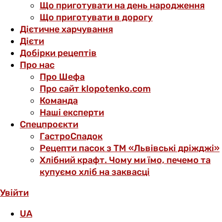
Що приготувати на день народження
Що приготувати в дорогу
Дієтичне харчування
Дієти
Добірки рецептів
Про нас
Про Шефа
Про сайт klopotenko.com
Команда
Наші експерти
Спецпроєкти
ГастроСпадок
Рецепти пасок з ТМ «Львівські дріжджі»
Хлібний крафт. Чому ми їмо, печемо та
купуємо хліб на заквасці
Увійти
UA