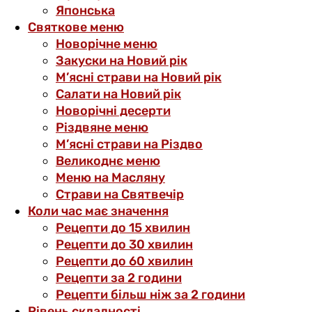
Японська
Святкове меню
Новорічне меню
Закуски на Новий рік
М’ясні страви на Новий рік
Салати на Новий рік
Новорічні десерти
Різдвяне меню
М’ясні страви на Різдво
Великоднє меню
Меню на Масляну
Страви на Святвечір
Коли час має значення
Рецепти до 15 хвилин
Рецепти до 30 хвилин
Рецепти до 60 хвилин
Рецепти за 2 години
Рецепти більш ніж за 2 години
Рівень складності