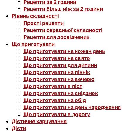
Рецепти за 2 години
Рецепти більш ніж за 2 години
Рівень складності
Прості рецепти
Рецепти середньої складності
Рецепти для досвідчених
Що приготувати
Що приготувати на кожен день
Що приготувати на свято
Що приготувати для дитини
Що приготувати на пікнік
Що приготувати на вечерю
Що приготувати в піст
Що приготувати на сніданок
Що приготувати на обід
Що приготувати на день народження
Що приготувати в дорогу
Дієтичне харчування
Дієти