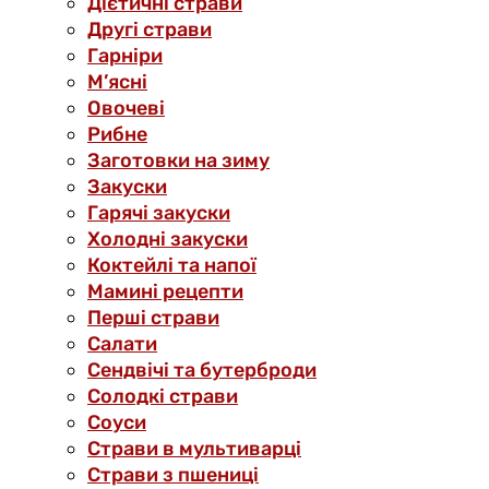
Дієтичні страви
Другі страви
Гарніри
М’ясні
Овочеві
Рибне
Заготовки на зиму
Закуски
Гарячі закуски
Холодні закуски
Коктейлі та напої
Мамині рецепти
Перші страви
Салати
Сендвічі та бутерброди
Солодкі страви
Соуси
Страви в мультиварці
Страви з пшениці