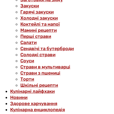
Закуски
Гарячі закуски
Холодні закуски
Коктейлі та напої
Мамині рецепти
Перші страви
Салати
Сендвічі та бутерброди
Солодкі страви
Соуси
Страви в мультиварці
Страви з пшениці
Торти
Шкільні рецепти
Кулінарні лайфхаки
Новини
Здорове харчування
Кулінарна енциклопедія