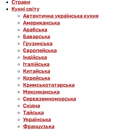
Страви
Кухні світу
Автентична українська кухня
Американська
Арабська
Баварська
Грузинська
Європейська
Індійська
Італійська
Китайська
Корейська
Кримськотатарська
Мексиканська
Середземноморська
Східна
Тайська
Українська
Французька