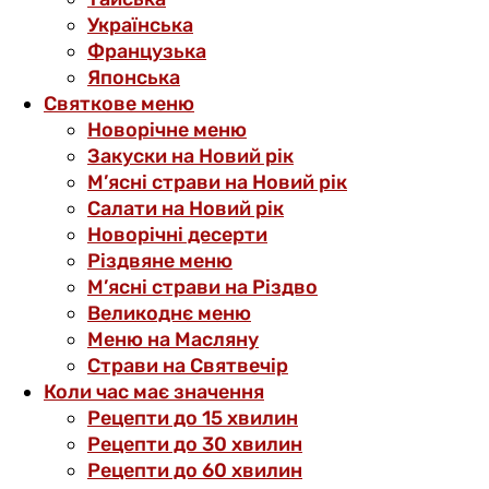
Українська
Французька
Японська
Святкове меню
Новорічне меню
Закуски на Новий рік
М’ясні страви на Новий рік
Салати на Новий рік
Новорічні десерти
Різдвяне меню
М’ясні страви на Різдво
Великоднє меню
Меню на Масляну
Страви на Святвечір
Коли час має значення
Рецепти до 15 хвилин
Рецепти до 30 хвилин
Рецепти до 60 хвилин