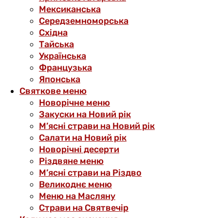
Мексиканська
Середземноморська
Східна
Тайська
Українська
Французька
Японська
Святкове меню
Новорічне меню
Закуски на Новий рік
М’ясні страви на Новий рік
Салати на Новий рік
Новорічні десерти
Різдвяне меню
М’ясні страви на Різдво
Великоднє меню
Меню на Масляну
Страви на Святвечір