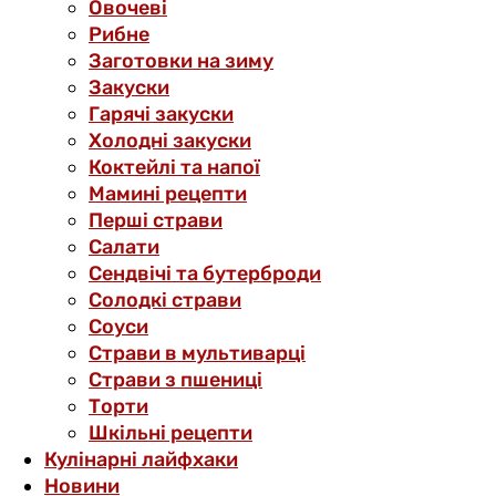
Овочеві
Рибне
Заготовки на зиму
Закуски
Гарячі закуски
Холодні закуски
Коктейлі та напої
Мамині рецепти
Перші страви
Салати
Сендвічі та бутерброди
Солодкі страви
Соуси
Страви в мультиварці
Страви з пшениці
Торти
Шкільні рецепти
Кулінарні лайфхаки
Новини