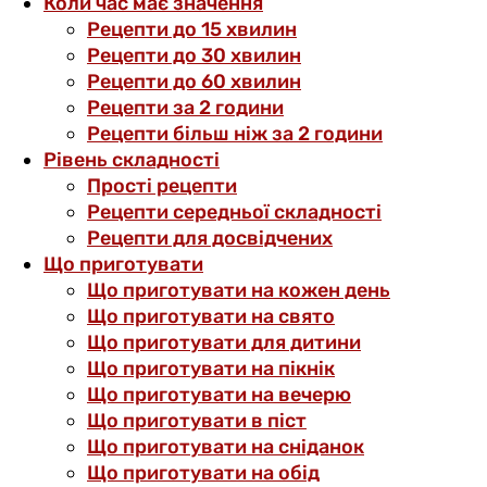
Коли час має значення
Рецепти до 15 хвилин
Рецепти до 30 хвилин
Рецепти до 60 хвилин
Рецепти за 2 години
Рецепти більш ніж за 2 години
Рівень складності
Прості рецепти
Рецепти середньої складності
Рецепти для досвідчених
Що приготувати
Що приготувати на кожен день
Що приготувати на свято
Що приготувати для дитини
Що приготувати на пікнік
Що приготувати на вечерю
Що приготувати в піст
Що приготувати на сніданок
Що приготувати на обід