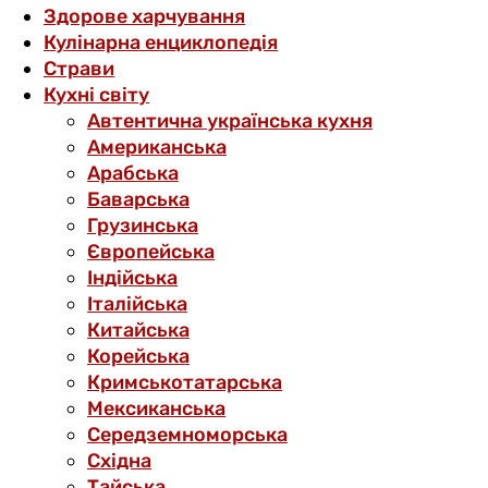
Здорове харчування
Кулінарна енциклопедія
Страви
Кухні світу
Автентична українська кухня
Американська
Арабська
Баварська
Грузинська
Європейська
Індійська
Італійська
Китайська
Корейська
Кримськотатарська
Мексиканська
Середземноморська
Східна
Тайська