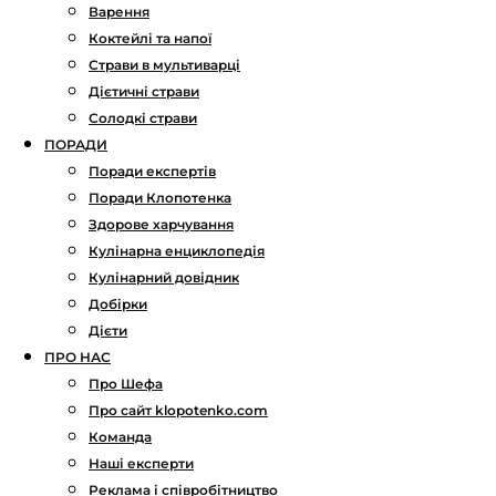
Варення
Коктейлі та напої
Страви в мультиварці
Дієтичні страви
Солодкі страви
ПОРАДИ
Поради експертів
Поради Клопотенка
Здорове харчування
Кулінарна енциклопедія
Кулінарний довідник
Добірки
Дієти
ПРО НАС
Про Шефа
Про сайт klopotenko.com
Команда
Наші експерти
Реклама і співробітництво