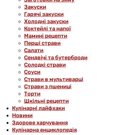
Закуски
Гарячі закуски
Холодні закуски
Коктейлі та напої
Мамині рецепти
Перші страви
Салати
Сендвічі та бутерброди
Солодкі страви
Соуси
Страви в мультиварці
Страви з пшениці
Торти
Шкільні рецепти
Кулінарні лайфхаки
Новини
Здорове харчування
Кулінарна енциклопедія