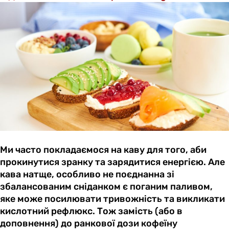
Ми часто покладаємося на каву для того, аби
прокинутися зранку та зарядитися енергією. Але
кава натще, особливо не поєднанна зі
збалансованим сніданком є поганим паливом,
яке може посилювати тривожність та викликати
кислотний рефлюкс. Тож замість (або в
доповнення) до ранкової дози кофеїну