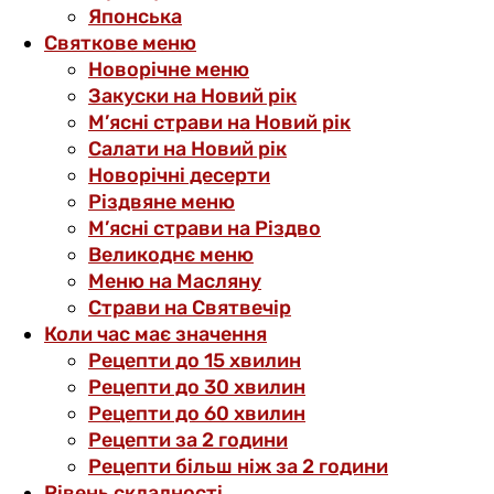
Японська
Святкове меню
Новорічне меню
Закуски на Новий рік
М’ясні страви на Новий рік
Салати на Новий рік
Новорічні десерти
Різдвяне меню
М’ясні страви на Різдво
Великоднє меню
Меню на Масляну
Страви на Святвечір
Коли час має значення
Рецепти до 15 хвилин
Рецепти до 30 хвилин
Рецепти до 60 хвилин
Рецепти за 2 години
Рецепти більш ніж за 2 години
Рівень складності