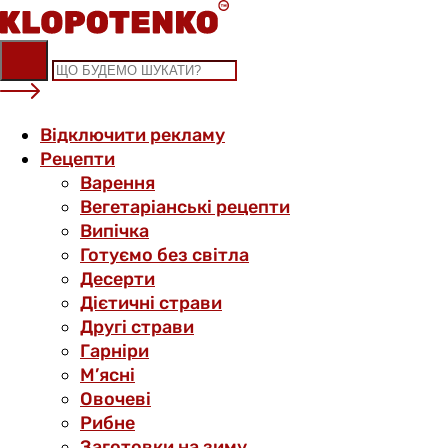
Skip
to
content
Відключити рекламу
Рецепти
Варення
Вегетаріанські рецепти
Випічка
Готуємо без світла
Десерти
Дієтичні страви
Другі страви
Гарніри
М’ясні
Овочеві
Рибне
Заготовки на зиму