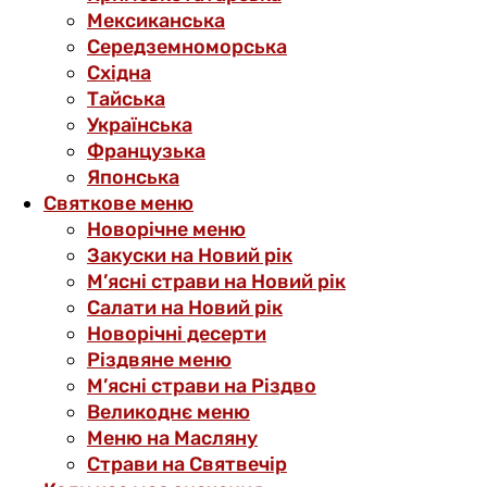
Мексиканська
Середземноморська
Східна
Тайська
Українська
Французька
Японська
Святкове меню
Новорічне меню
Закуски на Новий рік
М’ясні страви на Новий рік
Салати на Новий рік
Новорічні десерти
Різдвяне меню
М’ясні страви на Різдво
Великоднє меню
Меню на Масляну
Страви на Святвечір