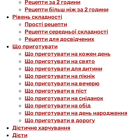
Рецепти за 2 години
Рецепти більш ніж за 2 години
Рівень складності
Прості рецепти
Рецепти середньої складності
Рецепти для досвідчених
Що приготувати
Що приготувати на кожен день
Що приготувати на свято
Що приготувати для дитини
Що приготувати на пікнік
Що приготувати на вечерю
Що приготувати в піст
Що приготувати на сніданок
Що приготувати на обід
Що приготувати на день народження
Що приготувати в дорогу
Дієтичне харчування
Дієти