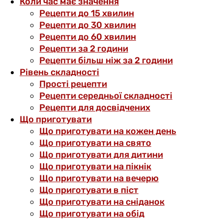
Коли час має значення
Рецепти до 15 хвилин
Рецепти до 30 хвилин
Рецепти до 60 хвилин
Рецепти за 2 години
Рецепти більш ніж за 2 години
Рівень складності
Прості рецепти
Рецепти середньої складності
Рецепти для досвідчених
Що приготувати
Що приготувати на кожен день
Що приготувати на свято
Що приготувати для дитини
Що приготувати на пікнік
Що приготувати на вечерю
Що приготувати в піст
Що приготувати на сніданок
Що приготувати на обід