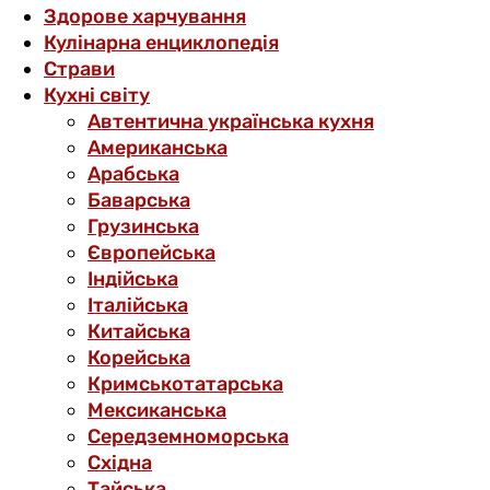
Здорове харчування
Кулінарна енциклопедія
Страви
Кухні світу
Автентична українська кухня
Американська
Арабська
Баварська
Грузинська
Європейська
Індійська
Італійська
Китайська
Корейська
Кримськотатарська
Мексиканська
Середземноморська
Східна
Тайська