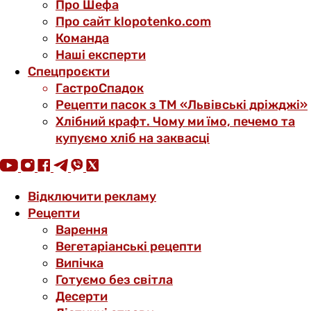
Про Шефа
Про сайт klopotenko.com
Команда
Наші експерти
Спецпроєкти
ГастроСпадок
Рецепти пасок з ТМ «Львівські дріжджі»
Хлібний крафт. Чому ми їмо, печемо та
купуємо хліб на заквасці
Відключити рекламу
Рецепти
Варення
Вегетаріанські рецепти
Випічка
Готуємо без світла
Десерти