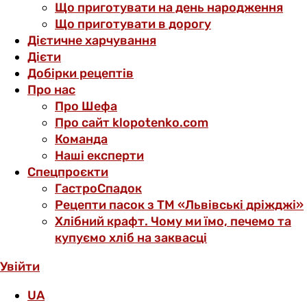
Що приготувати на день народження
Що приготувати в дорогу
Дієтичне харчування
Дієти
Добірки рецептів
Про нас
Про Шефа
Про сайт klopotenko.com
Команда
Наші експерти
Спецпроєкти
ГастроСпадок
Рецепти пасок з ТМ «Львівські дріжджі»
Хлібний крафт. Чому ми їмо, печемо та
купуємо хліб на заквасці
Увійти
UA