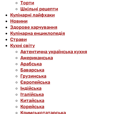
Торти
Шкільні рецепти
Кулінарні лайфхаки
Новини
Здорове харчування
Кулінарна енциклопедія
Страви
Кухні світу
Автентична українська кухня
Американська
Арабська
Баварська
Грузинська
Європейська
Індійська
Італійська
Китайська
Корейська
Кримськотатарська