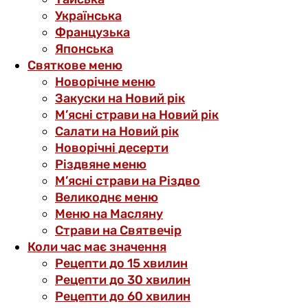
Українська
Французька
Японська
Святкове меню
Новорічне меню
Закуски на Новий рік
М’ясні страви на Новий рік
Салати на Новий рік
Новорічні десерти
Різдвяне меню
М’ясні страви на Різдво
Великоднє меню
Меню на Масляну
Страви на Святвечір
Коли час має значення
Рецепти до 15 хвилин
Рецепти до 30 хвилин
Рецепти до 60 хвилин