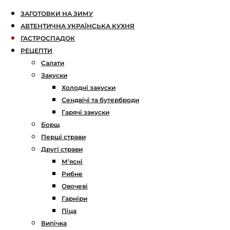
ЗАГОТОВКИ НА ЗИМУ
АВТЕНТИЧНА УКРАЇНСЬКА КУХНЯ
ГАСТРОСПАДОК
РЕЦЕПТИ
Салати
Закуски
Холодні закуски
Сендвічі та бутерброди
Гарячі закуски
Борщ
Перші страви
Другі страви
М’ясні
Рибне
Овочеві
Гарніри
Піца
Випічка