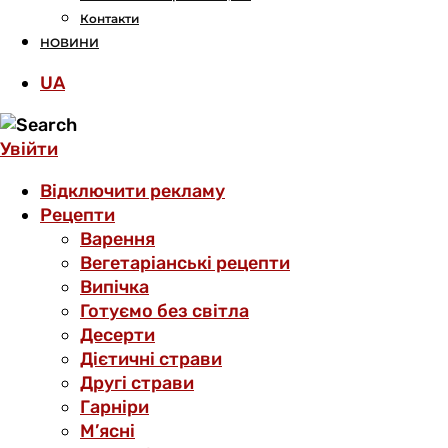
Контакти
НОВИНИ
UA
Увійти
Відключити рекламу
Рецепти
Варення
Вегетаріанські рецепти
Випічка
Готуємо без світла
Десерти
Дієтичні страви
Другі страви
Гарніри
М’ясні