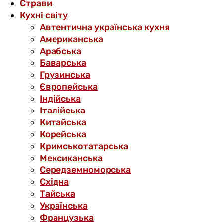
Страви
Кухні світу
Автентична українська кухня
Американська
Арабська
Баварська
Грузинська
Європейська
Індійська
Італійська
Китайська
Корейська
Кримськотатарська
Мексиканська
Середземноморська
Східна
Тайська
Українська
Французька