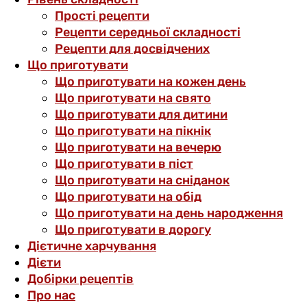
Прості рецепти
Рецепти середньої складності
Рецепти для досвідчених
Що приготувати
Що приготувати на кожен день
Що приготувати на свято
Що приготувати для дитини
Що приготувати на пікнік
Що приготувати на вечерю
Що приготувати в піст
Що приготувати на сніданок
Що приготувати на обід
Що приготувати на день народження
Що приготувати в дорогу
Дієтичне харчування
Дієти
Добірки рецептів
Про нас