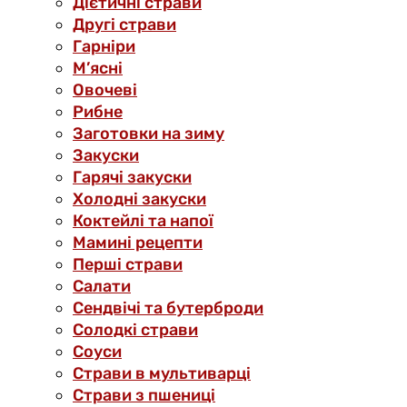
Дієтичні страви
Другі страви
Гарніри
М’ясні
Овочеві
Рибне
Заготовки на зиму
Закуски
Гарячі закуски
Холодні закуски
Коктейлі та напої
Мамині рецепти
Перші страви
Салати
Сендвічі та бутерброди
Солодкі страви
Соуси
Страви в мультиварці
Страви з пшениці