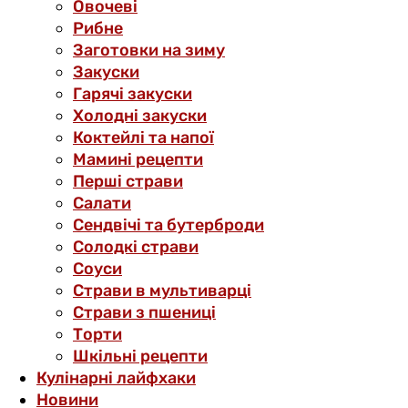
Овочеві
Рибне
Заготовки на зиму
Закуски
Гарячі закуски
Холодні закуски
Коктейлі та напої
Мамині рецепти
Перші страви
Салати
Сендвічі та бутерброди
Солодкі страви
Соуси
Страви в мультиварці
Страви з пшениці
Торти
Шкільні рецепти
Кулінарні лайфхаки
Новини