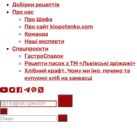
Добірки рецептів
Про нас
Про Шефа
Про сайт klopotenko.com
Команда
Наші експерти
Спецпроєкти
ГастроСпадок
Рецепти пасок з ТМ «Львівські дріжджі»
Хлібний крафт. Чому ми їмо, печемо та
купуємо хліб на заквасці
×