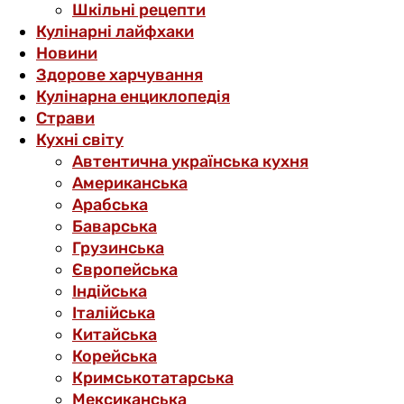
Шкільні рецепти
Кулінарні лайфхаки
Новини
Здорове харчування
Кулінарна енциклопедія
Страви
Кухні світу
Автентична українська кухня
Американська
Арабська
Баварська
Грузинська
Європейська
Індійська
Італійська
Китайська
Корейська
Кримськотатарська
Мексиканська