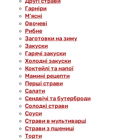
Другі страви
Гарніри
М’ясні
Овочеві
Рибне
Заготовки на зиму
Закуски
Гарячі закуски
Холодні закуски
Коктейлі та напої
Мамині рецепти
Перші страви
Салати
Сендвічі та бутерброди
Солодкі страви
Соуси
Страви в мультиварці
Страви з пшениці
Торти