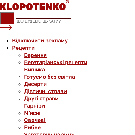
Skip
to
content
Відключити рекламу
Рецепти
Варення
Вегетаріанські рецепти
Випічка
Готуємо без світла
Десерти
Дієтичні страви
Другі страви
Гарніри
М’ясні
Овочеві
Рибне
Заготовки на зиму