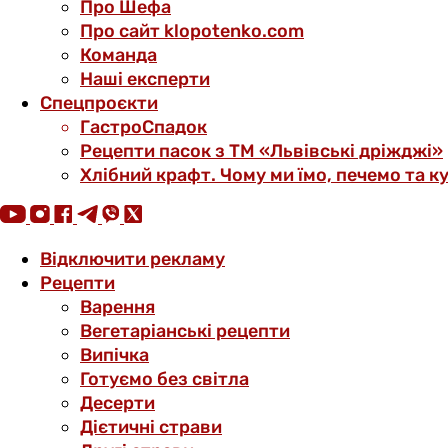
Про Шефа
Про сайт klopotenko.com
Команда
Наші експерти
Спецпроєкти
ГастроСпадок
Рецепти пасок з ТМ «Львівські дріжджі»
Хлібний крафт. Чому ми їмо, печемо та к
Відключити рекламу
Рецепти
Варення
Вегетаріанські рецепти
Випічка
Готуємо без світла
Десерти
Дієтичні страви