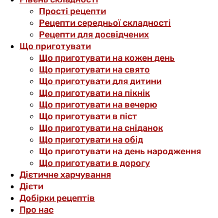
Прості рецепти
Рецепти середньої складності
Рецепти для досвідчених
Що приготувати
Що приготувати на кожен день
Що приготувати на свято
Що приготувати для дитини
Що приготувати на пікнік
Що приготувати на вечерю
Що приготувати в піст
Що приготувати на сніданок
Що приготувати на обід
Що приготувати на день народження
Що приготувати в дорогу
Дієтичне харчування
Дієти
Добірки рецептів
Про нас