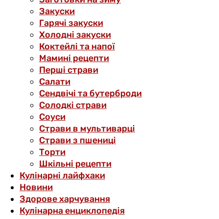
Закуски
Гарячі закуски
Холодні закуски
Коктейлі та напої
Мамині рецепти
Перші страви
Салати
Сендвічі та бутерброди
Солодкі страви
Соуси
Страви в мультиварці
Страви з пшениці
Торти
Шкільні рецепти
Кулінарні лайфхаки
Новини
Здорове харчування
Кулінарна енциклопедія