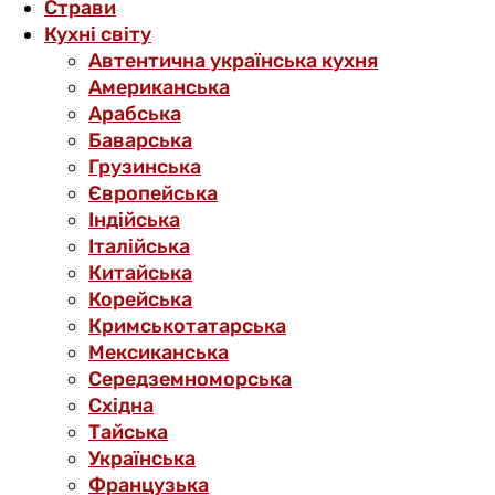
Страви
Кухні світу
Автентична українська кухня
Американська
Арабська
Баварська
Грузинська
Європейська
Індійська
Італійська
Китайська
Корейська
Кримськотатарська
Мексиканська
Середземноморська
Східна
Тайська
Українська
Французька