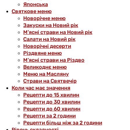
Японська
Святкове меню
Новорічне меню
Закуски на Новий рік
М’ясні страви на Новий рік
Салати на Новий рік
Новорічні десерти
Різдвяне меню
М’ясні страви на Різдво
Великоднє меню
Меню на Масляну
Страви на Святвечір
Коли час має значення
Рецепти до 15 хвилин
Рецепти до 30 хвилин
Рецепти до 60 хвилин
Рецепти за 2 години
Рецепти більш ніж за 2 години
Рівень складності