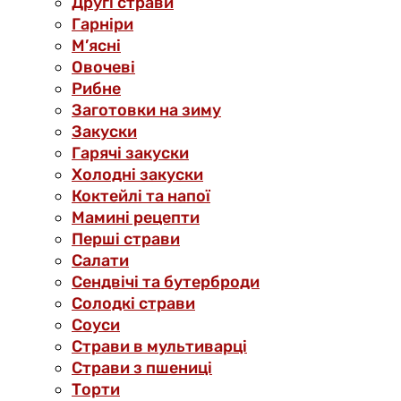
Другі страви
Гарніри
М’ясні
Овочеві
Рибне
Заготовки на зиму
Закуски
Гарячі закуски
Холодні закуски
Коктейлі та напої
Мамині рецепти
Перші страви
Салати
Сендвічі та бутерброди
Солодкі страви
Соуси
Страви в мультиварці
Страви з пшениці
Торти