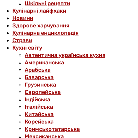
Шкільні рецепти
Кулінарні лайфхаки
Новини
Здорове харчування
Кулінарна енциклопедія
Страви
Кухні світу
Автентична українська кухня
Американська
Арабська
Баварська
Грузинська
Європейська
Індійська
Італійська
Китайська
Корейська
Кримськотатарська
Мексиканська