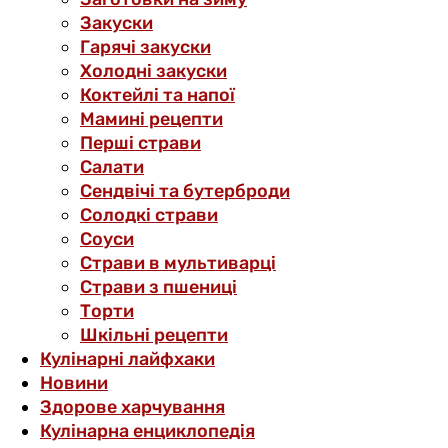
Закуски
Гарячі закуски
Холодні закуски
Коктейлі та напої
Мамині рецепти
Перші страви
Салати
Сендвічі та бутерброди
Солодкі страви
Соуси
Страви в мультиварці
Страви з пшениці
Торти
Шкільні рецепти
Кулінарні лайфхаки
Новини
Здорове харчування
Кулінарна енциклопедія