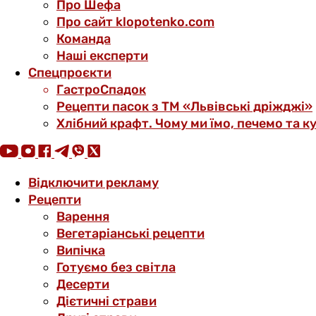
Про Шефа
Про сайт klopotenko.com
Команда
Наші експерти
Спецпроєкти
ГастроСпадок
Рецепти пасок з ТМ «Львівські дріжджі»
Хлібний крафт. Чому ми їмо, печемо та к
Відключити рекламу
Рецепти
Варення
Вегетаріанські рецепти
Випічка
Готуємо без світла
Десерти
Дієтичні страви