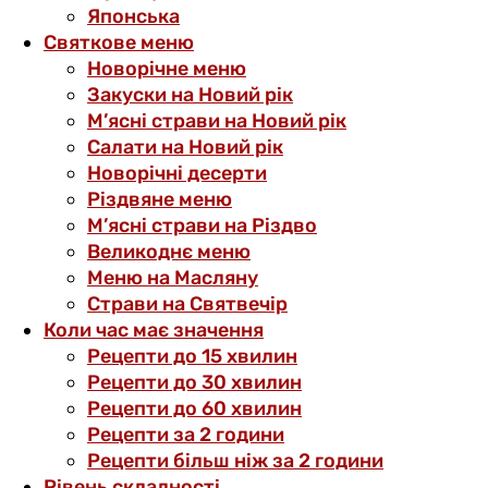
Японська
Святкове меню
Новорічне меню
Закуски на Новий рік
М’ясні страви на Новий рік
Салати на Новий рік
Новорічні десерти
Різдвяне меню
М’ясні страви на Різдво
Великоднє меню
Меню на Масляну
Страви на Святвечір
Коли час має значення
Рецепти до 15 хвилин
Рецепти до 30 хвилин
Рецепти до 60 хвилин
Рецепти за 2 години
Рецепти більш ніж за 2 години
Рівень складності