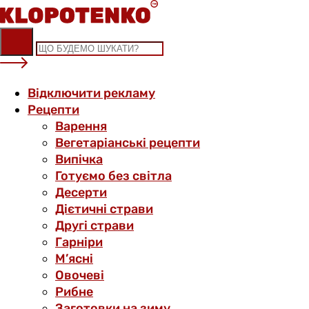
Skip
to
content
Відключити рекламу
Рецепти
Варення
Вегетаріанські рецепти
Випічка
Готуємо без світла
Десерти
Дієтичні страви
Другі страви
Гарніри
М’ясні
Овочеві
Рибне
Заготовки на зиму