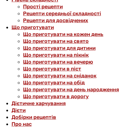
Прості рецепти
Рецепти середньої складності
Рецепти для досвідчених
Що приготувати
Що приготувати на кожен день
Що приготувати на свято
Що приготувати для дитини
Що приготувати на пікнік
Що приготувати на вечерю
Що приготувати в піст
Що приготувати на сніданок
Що приготувати на обід
Що приготувати на день народження
Що приготувати в дорогу
Дієтичне харчування
Дієти
Добірки рецептів
Про нас