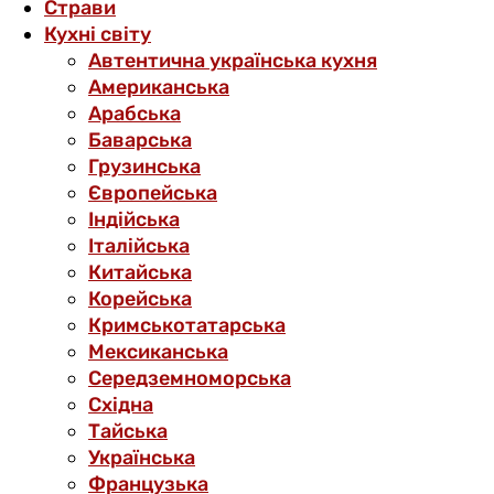
Страви
Кухні світу
Автентична українська кухня
Американська
Арабська
Баварська
Грузинська
Європейська
Індійська
Італійська
Китайська
Корейська
Кримськотатарська
Мексиканська
Середземноморська
Східна
Тайська
Українська
Французька