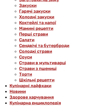
Закуски
Гарячі закуски
Холодні закуски
Коктейлі та напої
Мамині рецепти
Перші страви
Салати
Сендвічі та бутерброди
Солодкі страви
Соуси
Страви в мультиварці
Страви з пшениці
Торти
Шкільні рецепти
Кулінарні лайфхаки
Новини
Здорове харчування
Кулінарна енциклопедія