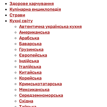
Здорове харчування
Кулінарна енциклопедія
Страви
Кухні світу
Автентична українська кухня
Американська
Арабська
Баварська
Грузинська
Європейська
Індійська
Італійська
Китайська
Корейська
Кримськотатарська
Мексиканська
Середземноморська
Східна
Тайська