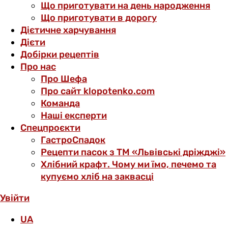
Що приготувати на день народження
Що приготувати в дорогу
Дієтичне харчування
Дієти
Добірки рецептів
Про нас
Про Шефа
Про сайт klopotenko.com
Команда
Наші експерти
Спецпроєкти
ГастроСпадок
Рецепти пасок з ТМ «Львівські дріжджі»
Хлібний крафт. Чому ми їмо, печемо та
купуємо хліб на заквасці
Увійти
UA