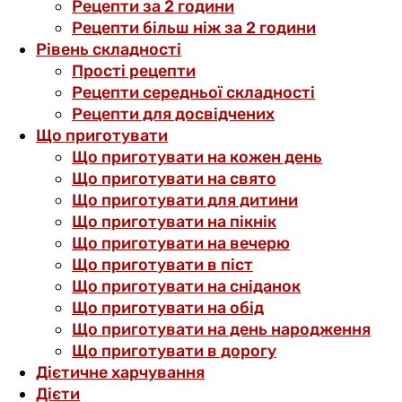
Рецепти за 2 години
Рецепти більш ніж за 2 години
Рівень складності
Прості рецепти
Рецепти середньої складності
Рецепти для досвідчених
Що приготувати
Що приготувати на кожен день
Що приготувати на свято
Що приготувати для дитини
Що приготувати на пікнік
Що приготувати на вечерю
Що приготувати в піст
Що приготувати на сніданок
Що приготувати на обід
Що приготувати на день народження
Що приготувати в дорогу
Дієтичне харчування
Дієти