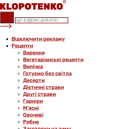
Skip
to
content
Відключити рекламу
Рецепти
Варення
Вегетаріанські рецепти
Випічка
Готуємо без світла
Десерти
Дієтичні страви
Другі страви
Гарніри
М’ясні
Овочеві
Рибне
Заготовки на зиму