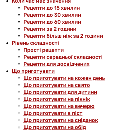
Коли час має значення
Рецепти до 15 хвилин
Рецепти до 30 хвилин
Рецепти до 60 хвилин
Рецепти за 2 години
Рецепти більш ніж за 2 години
Рівень складності
Прості рецепти
Рецепти середньої складності
Рецепти для досвідчених
Що приготувати
Що приготувати на кожен день
Що приготувати на свято
Що приготувати для дитини
Що приготувати на пікнік
Що приготувати на вечерю
Що приготувати в піст
Що приготувати на сніданок
Що приготувати на обід