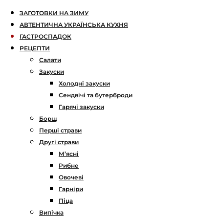
ЗАГОТОВКИ НА ЗИМУ
АВТЕНТИЧНА УКРАЇНСЬКА КУХНЯ
ГАСТРОСПАДОК
РЕЦЕПТИ
Салати
Закуски
Холодні закуски
Сендвічі та бутерброди
Гарячі закуски
Борщ
Перші страви
Другі страви
М’ясні
Рибне
Овочеві
Гарніри
Піца
Випічка