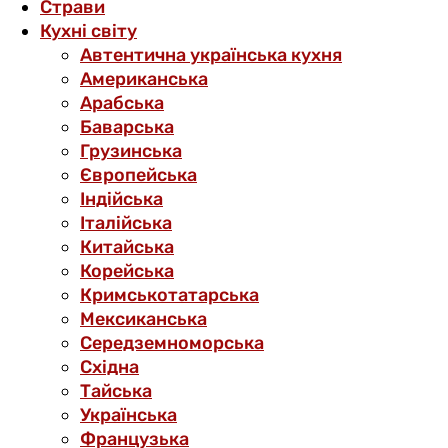
Страви
Кухні світу
Автентична українська кухня
Американська
Арабська
Баварська
Грузинська
Європейська
Індійська
Італійська
Китайська
Корейська
Кримськотатарська
Мексиканська
Середземноморська
Східна
Тайська
Українська
Французька