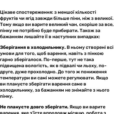
Цікаве спостереження: з меншої кількості
фруктів чи ягід завжди більше піни, ніж з великої.
Тому якщо ви варите великий чан, скоріше за все,
пінку не потрібно буде прибирати. Також за
бажанням лишайте її в наступних випадках:
Зберігання в холодильнику.
В ньому створені всі
умови для того, щоб варення, навіть з пінкою
гарно зберігалося. По-перше, тут не така
підвищена вологість, як в підвалі чи льоху, по-
друге, дуже прохолодно. До того ж пониження
температури ви самі можете регулювати. Якщо
ви плануєте зберігати варення саме в
холодильнику, за бажанням не знімайте з нього
пінку.
Не плануєте довго зберігати.
Якщо ви варите
варення, яке з’їсте впродовж місяцю, робота з