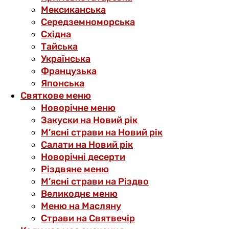
Мексиканська
Середземноморська
Східна
Тайська
Українська
Французька
Японська
Святкове меню
Новорічне меню
Закуски на Новий рік
М’ясні страви на Новий рік
Салати на Новий рік
Новорічні десерти
Різдвяне меню
М’ясні страви на Різдво
Великоднє меню
Меню на Масляну
Страви на Святвечір