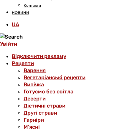
Контакти
НОВИНИ
UA
Увійти
Відключити рекламу
Рецепти
Варення
Вегетаріанські рецепти
Випічка
Готуємо без світла
Десерти
Дієтичні страви
Другі страви
Гарніри
М’ясні