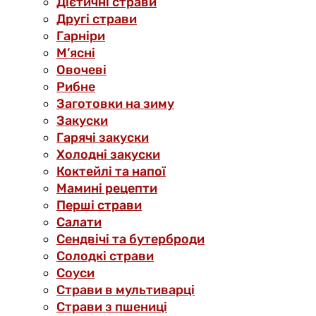
Дієтичні страви
Другі страви
Гарніри
М’ясні
Овочеві
Рибне
Заготовки на зиму
Закуски
Гарячі закуски
Холодні закуски
Коктейлі та напої
Мамині рецепти
Перші страви
Салати
Сендвічі та бутерброди
Солодкі страви
Соуси
Страви в мультиварці
Страви з пшениці