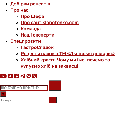
Добірки рецептів
Про нас
Про Шефа
Про сайт klopotenko.com
Команда
Наші експерти
Спецпроєкти
ГастроСпадок
Рецепти пасок з ТМ «Львівські дріжджі»
Хлібний крафт. Чому ми їмо, печемо та
купуємо хліб на заквасці
×