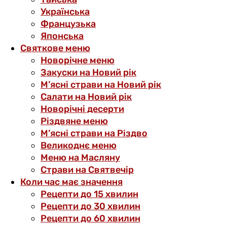
Українська
Французька
Японська
Святкове меню
Новорічне меню
Закуски на Новий рік
М’ясні страви на Новий рік
Салати на Новий рік
Новорічні десерти
Різдвяне меню
М’ясні страви на Різдво
Великоднє меню
Меню на Масляну
Страви на Святвечір
Коли час має значення
Рецепти до 15 хвилин
Рецепти до 30 хвилин
Рецепти до 60 хвилин