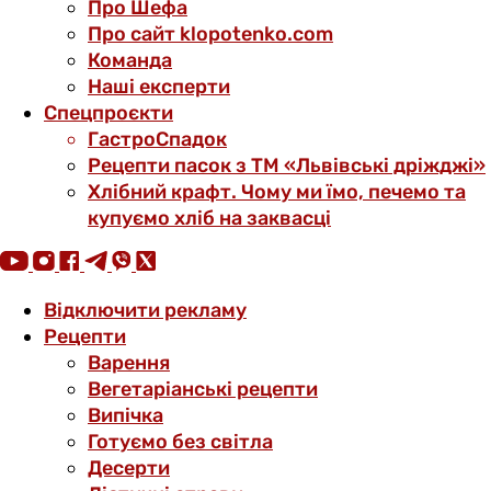
Про Шефа
Про сайт klopotenko.com
Команда
Наші експерти
Спецпроєкти
ГастроСпадок
Рецепти пасок з ТМ «Львівські дріжджі»
Хлібний крафт. Чому ми їмо, печемо та
купуємо хліб на заквасці
Відключити рекламу
Рецепти
Варення
Вегетаріанські рецепти
Випічка
Готуємо без світла
Десерти