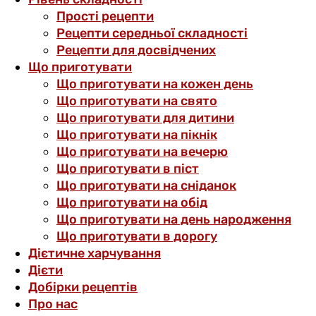
Прості рецепти
Рецепти середньої складності
Рецепти для досвідчених
Що приготувати
Що приготувати на кожен день
Що приготувати на свято
Що приготувати для дитини
Що приготувати на пікнік
Що приготувати на вечерю
Що приготувати в піст
Що приготувати на сніданок
Що приготувати на обід
Що приготувати на день народження
Що приготувати в дорогу
Дієтичне харчування
Дієти
Добірки рецептів
Про нас