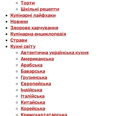
Торти
Шкільні рецепти
Кулінарні лайфхаки
Новини
Здорове харчування
Кулінарна енциклопедія
Страви
Кухні світу
Автентична українська кухня
Американська
Арабська
Баварська
Грузинська
Європейська
Індійська
Італійська
Китайська
Корейська
Кримськотатарська