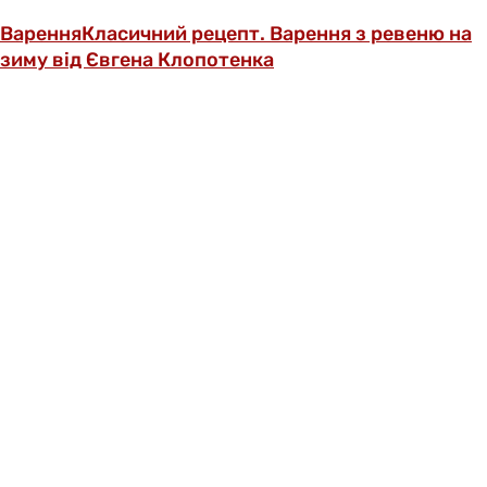
Варення
Класичний рецепт. Варення з ревеню на
зиму від Євгена Клопотенка