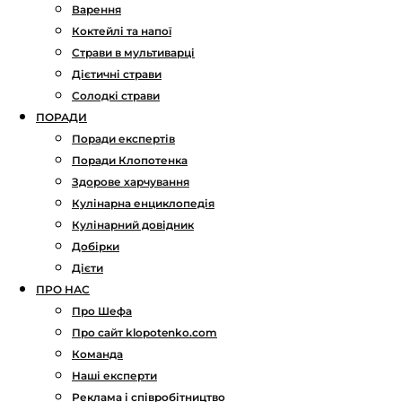
Варення
Коктейлі та напої
Страви в мультиварці
Дієтичні страви
Солодкі страви
ПОРАДИ
Поради експертів
Поради Клопотенка
Здорове харчування
Кулінарна енциклопедія
Кулінарний довідник
Добірки
Дієти
ПРО НАС
Про Шефа
Про сайт klopotenko.com
Команда
Наші експерти
Реклама і співробітництво