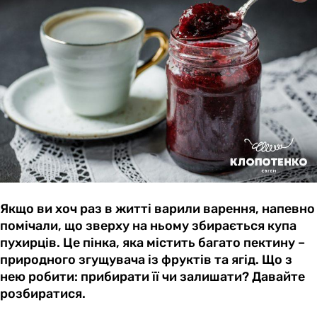
Якщо ви хоч раз в житті варили варення, напевно
помічали, що зверху на ньому збирається купа
пухирців. Це пінка, яка містить багато пектину –
природного згущувача із фруктів та ягід. Що з
нею робити: прибирати її чи залишати? Давайте
розбиратися.