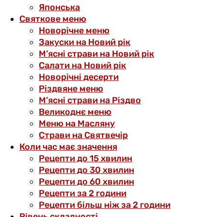
Японська
Святкове меню
Новорічне меню
Закуски на Новий рік
М’ясні страви на Новий рік
Салати на Новий рік
Новорічні десерти
Різдвяне меню
М’ясні страви на Різдво
Великоднє меню
Меню на Масляну
Страви на Святвечір
Коли час має значення
Рецепти до 15 хвилин
Рецепти до 30 хвилин
Рецепти до 60 хвилин
Рецепти за 2 години
Рецепти більш ніж за 2 години
Рівень складності