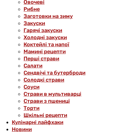
Овочеві
Рибне
Заготовки на зиму
Закуски
Гарячі закуски
Холодні закуски
Коктейлі та напої
Мамині рецепти
Перші страви
Салати
Сендвічі та бутерброди
Солодкі страви
Соуси
Страви в мультиварці
Страви з пшениці
Торти
Шкільні рецепти
Кулінарні лайфхаки
Новини