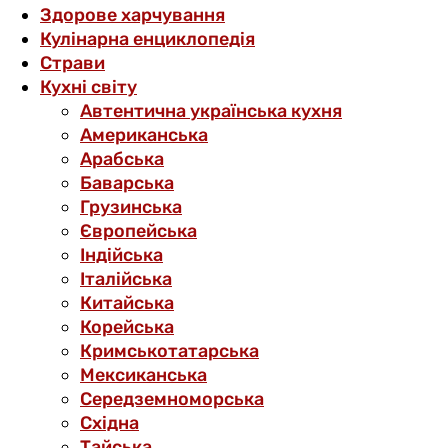
Здорове харчування
Кулінарна енциклопедія
Страви
Кухні світу
Автентична українська кухня
Американська
Арабська
Баварська
Грузинська
Європейська
Індійська
Італійська
Китайська
Корейська
Кримськотатарська
Мексиканська
Середземноморська
Східна
Тайська