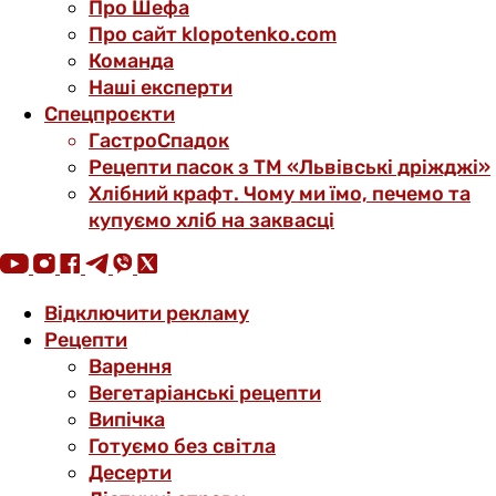
Про Шефа
Про сайт klopotenko.com
Команда
Наші експерти
Спецпроєкти
ГастроСпадок
Рецепти пасок з ТМ «Львівські дріжджі»
Хлібний крафт. Чому ми їмо, печемо та
купуємо хліб на заквасці
Відключити рекламу
Рецепти
Варення
Вегетаріанські рецепти
Випічка
Готуємо без світла
Десерти