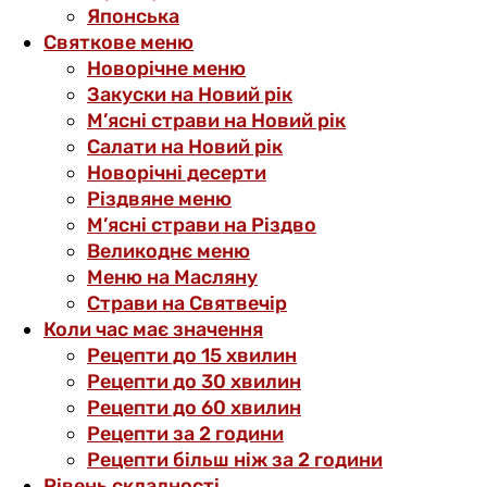
Японська
Святкове меню
Новорічне меню
Закуски на Новий рік
М’ясні страви на Новий рік
Салати на Новий рік
Новорічні десерти
Різдвяне меню
М’ясні страви на Різдво
Великоднє меню
Меню на Масляну
Страви на Святвечір
Коли час має значення
Рецепти до 15 хвилин
Рецепти до 30 хвилин
Рецепти до 60 хвилин
Рецепти за 2 години
Рецепти більш ніж за 2 години
Рівень складності