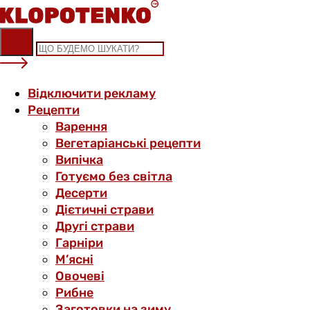
Skip
to
content
Відключити рекламу
Рецепти
Варення
Вегетаріанські рецепти
Випічка
Готуємо без світла
Десерти
Дієтичні страви
Другі страви
Гарніри
М’ясні
Овочеві
Рибне
Заготовки на зиму