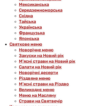
Мексиканська
Середземноморська
Східна
Тайська
Українська
Французька
Японська
Святкове меню
Новорічне меню
Закуски на Новий рік
М’ясні страви на Новий рік
Салати на Новий рік
Новорічні десерти
Різдвяне меню
М’ясні страви на Різдво
Великоднє меню
Меню на Масляну
Страви на Святвечір