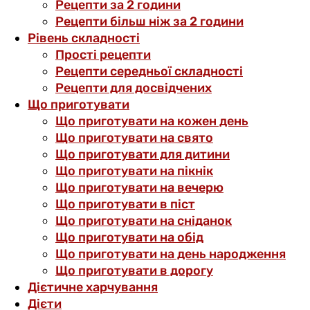
Рецепти за 2 години
Рецепти більш ніж за 2 години
Рівень складності
Прості рецепти
Рецепти середньої складності
Рецепти для досвідчених
Що приготувати
Що приготувати на кожен день
Що приготувати на свято
Що приготувати для дитини
Що приготувати на пікнік
Що приготувати на вечерю
Що приготувати в піст
Що приготувати на сніданок
Що приготувати на обід
Що приготувати на день народження
Що приготувати в дорогу
Дієтичне харчування
Дієти