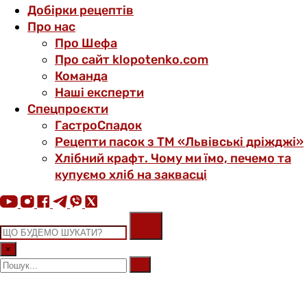
Добірки рецептів
Про нас
Про Шефа
Про сайт klopotenko.com
Команда
Наші експерти
Спецпроєкти
ГастроСпадок
Рецепти пасок з ТМ «Львівські дріжджі»
Хлібний крафт. Чому ми їмо, печемо та
купуємо хліб на заквасці
×