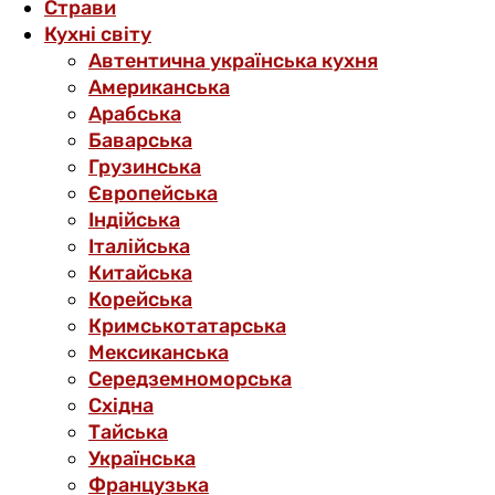
Страви
Кухні світу
Автентична українська кухня
Американська
Арабська
Баварська
Грузинська
Європейська
Індійська
Італійська
Китайська
Корейська
Кримськотатарська
Мексиканська
Середземноморська
Східна
Тайська
Українська
Французька