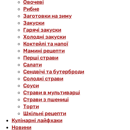
Овочеві
Рибне
Заготовки на зиму
Закуски
Гарячі закуски
Холодні закуски
Коктейлі та напої
Мамині рецепти
Перші страви
Салати
Сендвічі та бутерброди
Солодкі страви
Соуси
Страви в мультиварці
Страви з пшениці
Торти
Шкільні рецепти
Кулінарні лайфхаки
Новини