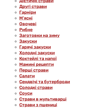
Дієтичні страви
Другі страви
Гарніри
М’ясні
Овочеві
Рибне
Заготовки на зиму
Закуски
Гарячі закуски
Холодні закуски
Коктейлі та напої
Мамині рецепти
Перші страви
Салати
Сендвічі та бутерброди
Солодкі страви
Соуси
Страви в мультиварці
Страви з пшениці