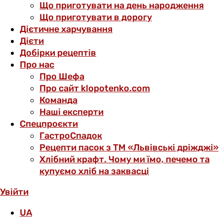
Що приготувати на день народження
Що приготувати в дорогу
Дієтичне харчування
Дієти
Добірки рецептів
Про нас
Про Шефа
Про сайт klopotenko.com
Команда
Наші експерти
Спецпроєкти
ГастроСпадок
Рецепти пасок з ТМ «Львівські дріжджі»
Хлібний крафт. Чому ми їмо, печемо та
купуємо хліб на заквасці
Увійти
UA