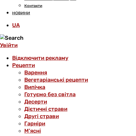
Контакти
НОВИНИ
UA
Увійти
Відключити рекламу
Рецепти
Варення
Вегетаріанські рецепти
Випічка
Готуємо без світла
Десерти
Дієтичні страви
Другі страви
Гарніри
М’ясні