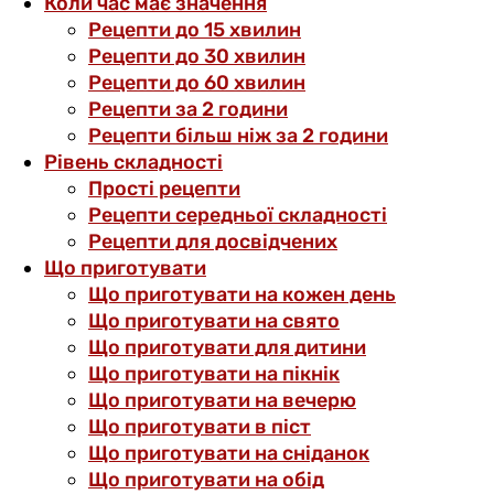
Коли час має значення
Рецепти до 15 хвилин
Рецепти до 30 хвилин
Рецепти до 60 хвилин
Рецепти за 2 години
Рецепти більш ніж за 2 години
Рівень складності
Прості рецепти
Рецепти середньої складності
Рецепти для досвідчених
Що приготувати
Що приготувати на кожен день
Що приготувати на свято
Що приготувати для дитини
Що приготувати на пікнік
Що приготувати на вечерю
Що приготувати в піст
Що приготувати на сніданок
Що приготувати на обід