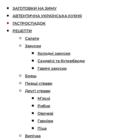
ЗАГОТОВКИ НА ЗИМУ
АВТЕНТИЧНА УКРАЇНСЬКА КУХНЯ
ГАСТРОСПАДОК
РЕЦЕПТИ
Салати
Закуски
Холодні закуски
Сендвічі та бутерброди
Гарячі закуски
Борщ
Перші страви
Другі страви
М’ясні
Рибне
Овочеві
Гарніри
Піца
Випічка