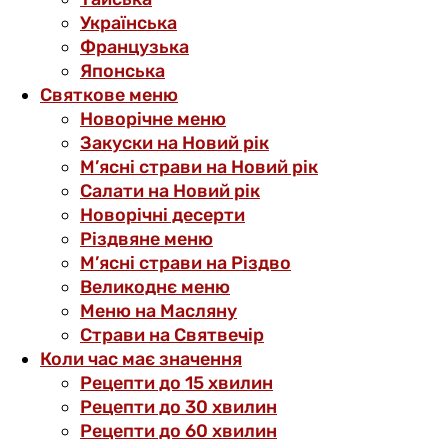
Українська
Французька
Японська
Святкове меню
Новорічне меню
Закуски на Новий рік
М’ясні страви на Новий рік
Салати на Новий рік
Новорічні десерти
Різдвяне меню
М’ясні страви на Різдво
Великоднє меню
Меню на Масляну
Страви на Святвечір
Коли час має значення
Рецепти до 15 хвилин
Рецепти до 30 хвилин
Рецепти до 60 хвилин