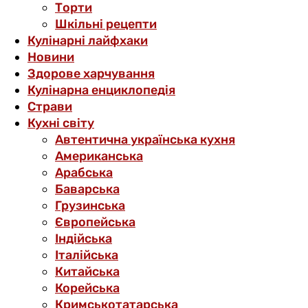
Торти
Шкільні рецепти
Кулінарні лайфхаки
Новини
Здорове харчування
Кулінарна енциклопедія
Страви
Кухні світу
Автентична українська кухня
Американська
Арабська
Баварська
Грузинська
Європейська
Індійська
Італійська
Китайська
Корейська
Кримськотатарська