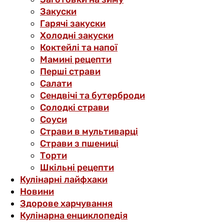
Закуски
Гарячі закуски
Холодні закуски
Коктейлі та напої
Мамині рецепти
Перші страви
Салати
Сендвічі та бутерброди
Солодкі страви
Соуси
Страви в мультиварці
Страви з пшениці
Торти
Шкільні рецепти
Кулінарні лайфхаки
Новини
Здорове харчування
Кулінарна енциклопедія