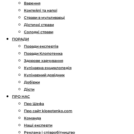
Варення
Коктейлі та напої
Страви в мультиварці
Дієтичні страви
Солодкі страви
ПОРАДИ
Поради експертів
Поради Клопотенка
Здорове харчування
Кулінарна енциклопедія
Кулінарний довідник
Добірки
Дієти
ПРО НАС
Про Шефа
Про сайт klopotenko.com
Команда
Наші експерти
Реклама і співробітництво