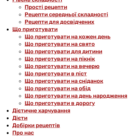
Прості рецепти
Рецепти середньої складності
Рецепти для досвідчених
Що приготувати
Що приготувати на кожен день
Що приготувати на свято
Що приготувати для дитини
Що приготувати на пікнік
Що приготувати на вечерю
Що приготувати в піст
Що приготувати на сніданок
Що приготувати на обід
Що приготувати на день народження
Що приготувати в дорогу
Дієтичне харчування
Дієти
Добірки рецептів
Про нас