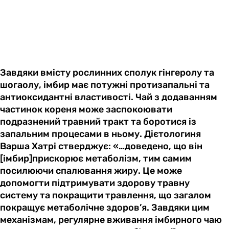
Завдяки вмісту рослинних сполук гінгеролу та
шогаолу, імбир має потужні протизапальні та
антиоксидантні властивості. Чай з додаванням
частинок кореня може заспокоювати
подразнений травний тракт та боротися із
запальним процесами в ньому. Дієтологиня
Варша Хатрі стверджує: «…доведено, що він
[імбир]прискорює метаболізм, тим самим
посилюючи спалювання жиру. Це може
допомогти підтримувати здорову травну
систему та покращити травлення, що загалом
покращує метаболічне здоров’я. Завдяки цим
механізмам, регулярне вживання імбирного чаю