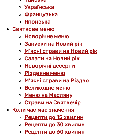
Українська
Французька
Японська
Святкове меню
Новорічне меню
Закуски на Новий рік
М’ясні страви на Новий рік
Салати на Новий рік
Новорічні десерти
Різдвяне меню
М’ясні страви на Різдво
Великоднє меню
Меню на Масляну
Страви на Святвечір
Коли час має значення
Рецепти до 15 хвилин
Рецепти до 30 хвилин
Рецепти до 60 хвилин