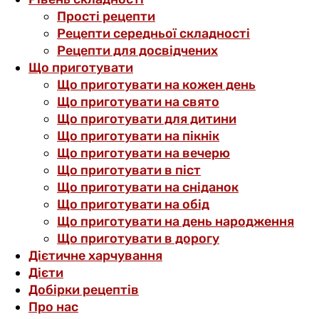
Прості рецепти
Рецепти середньої складності
Рецепти для досвідчених
Що приготувати
Що приготувати на кожен день
Що приготувати на свято
Що приготувати для дитини
Що приготувати на пікнік
Що приготувати на вечерю
Що приготувати в піст
Що приготувати на сніданок
Що приготувати на обід
Що приготувати на день народження
Що приготувати в дорогу
Дієтичне харчування
Дієти
Добірки рецептів
Про нас