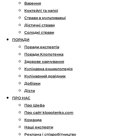
Варення
Коктейлі та напої
Страви в мультиварці
Дієтичні страви
Солодкі страви
ПОРАДИ
Поради експертів
Поради Клопотенка
Здорове харчування
Кулінарна енциклопедія
Кулінарний довідник
Добірки
Дієти
ПРО НАС
Про Шефа
Про сайт klopotenko.com
Команда
Наші експерти
Реклама і співробітництво