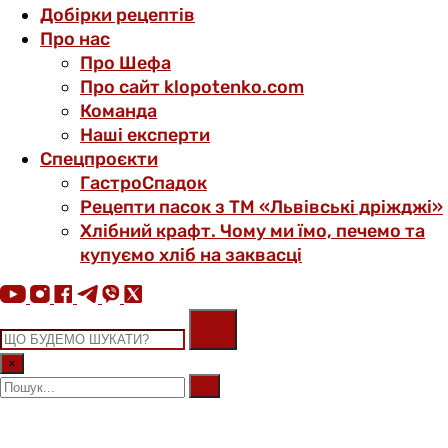
Добірки рецептів
Про нас
Про Шефа
Про сайт klopotenko.com
Команда
Наші експерти
Спецпроєкти
ГастроСпадок
Рецепти пасок з ТМ «Львівські дріжджі»
Хлібний крафт. Чому ми їмо, печемо та
купуємо хліб на заквасці
×