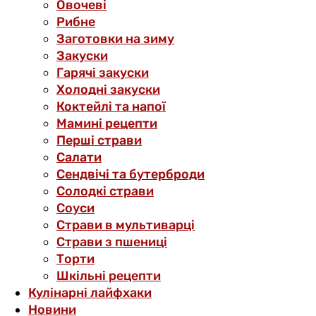
Овочеві
Рибне
Заготовки на зиму
Закуски
Гарячі закуски
Холодні закуски
Коктейлі та напої
Мамині рецепти
Перші страви
Салати
Сендвічі та бутерброди
Солодкі страви
Соуси
Страви в мультиварці
Страви з пшениці
Торти
Шкільні рецепти
Кулінарні лайфхаки
Новини