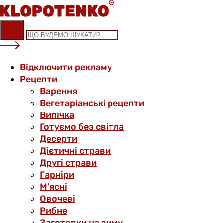
Skip
to
content
Відключити рекламу
Рецепти
Варення
Вегетаріанські рецепти
Випічка
Готуємо без світла
Десерти
Дієтичні страви
Другі страви
Гарніри
М’ясні
Овочеві
Рибне
Заготовки на зиму