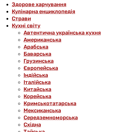
Здорове харчування
Кулінарна енциклопедія
Страви
Кухні світу
Автентична українська кухня
Американська
Арабська
Баварська
Грузинська
Європейська
Індійська
Італійська
Китайська
Корейська
Кримськотатарська
Мексиканська
Середземноморська
Східна
Тайська