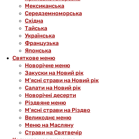
Мексиканська
Середземноморська
Східна
Тайська
Українська
Французька
Японська
Святкове меню
Новорічне меню
Закуски на Новий рік
М’ясні страви на Новий рік
Салати на Новий рік
Новорічні десерти
Різдвяне меню
М’ясні страви на Різдво
Великоднє меню
Меню на Масляну
Страви на Святвечір