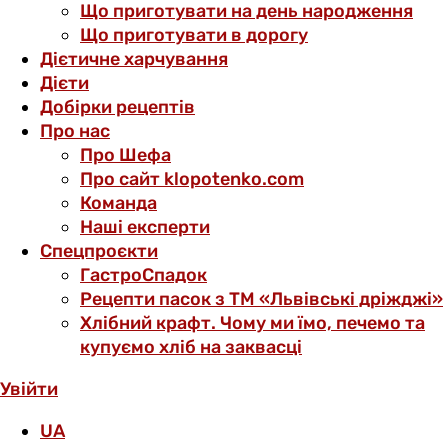
Що приготувати на день народження
Що приготувати в дорогу
Дієтичне харчування
Дієти
Добірки рецептів
Про нас
Про Шефа
Про сайт klopotenko.com
Команда
Наші експерти
Спецпроєкти
ГастроСпадок
Рецепти пасок з ТМ «Львівські дріжджі»
Хлібний крафт. Чому ми їмо, печемо та
купуємо хліб на заквасці
Увійти
UA