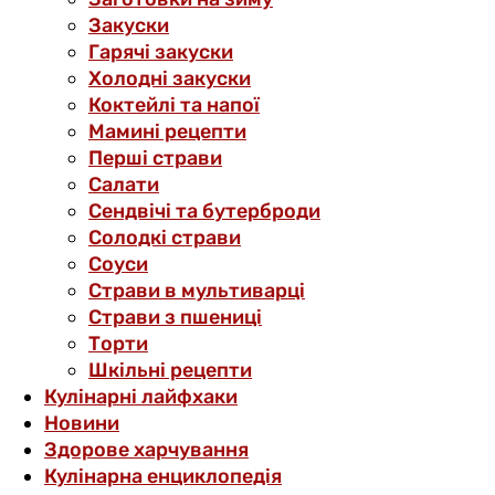
Закуски
Гарячі закуски
Холодні закуски
Коктейлі та напої
Мамині рецепти
Перші страви
Салати
Сендвічі та бутерброди
Солодкі страви
Соуси
Страви в мультиварці
Страви з пшениці
Торти
Шкільні рецепти
Кулінарні лайфхаки
Новини
Здорове харчування
Кулінарна енциклопедія