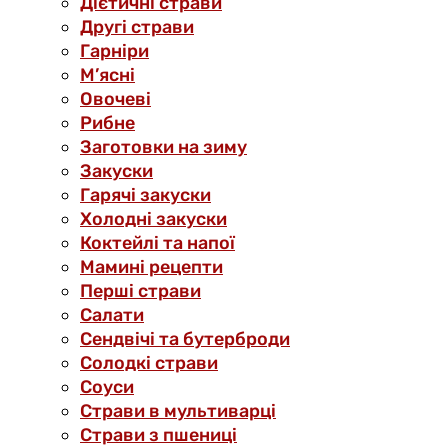
Дієтичні страви
Другі страви
Гарніри
М’ясні
Овочеві
Рибне
Заготовки на зиму
Закуски
Гарячі закуски
Холодні закуски
Коктейлі та напої
Мамині рецепти
Перші страви
Салати
Сендвічі та бутерброди
Солодкі страви
Соуси
Страви в мультиварці
Страви з пшениці