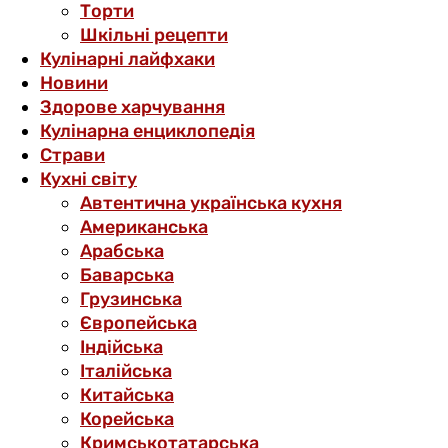
Торти
Шкільні рецепти
Кулінарні лайфхаки
Новини
Здорове харчування
Кулінарна енциклопедія
Страви
Кухні світу
Автентична українська кухня
Американська
Арабська
Баварська
Грузинська
Європейська
Індійська
Італійська
Китайська
Корейська
Кримськотатарська