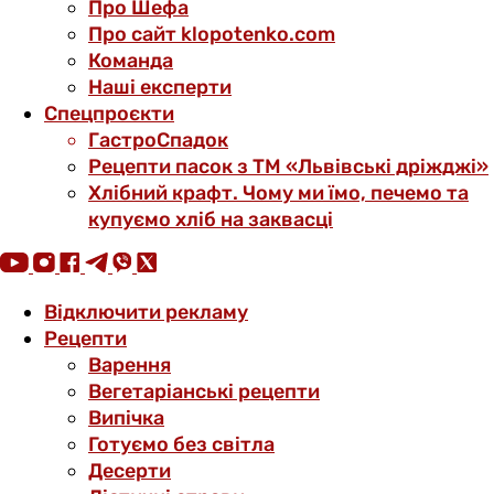
Про Шефа
Про сайт klopotenko.com
Команда
Наші експерти
Спецпроєкти
ГастроСпадок
Рецепти пасок з ТМ «Львівські дріжджі»
Хлібний крафт. Чому ми їмо, печемо та
купуємо хліб на заквасці
Відключити рекламу
Рецепти
Варення
Вегетаріанські рецепти
Випічка
Готуємо без світла
Десерти