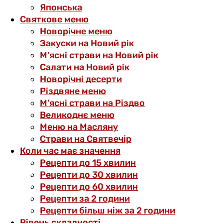
Японська
Святкове меню
Новорічне меню
Закуски на Новий рік
М’ясні страви на Новий рік
Салати на Новий рік
Новорічні десерти
Різдвяне меню
М’ясні страви на Різдво
Великоднє меню
Меню на Масляну
Страви на Святвечір
Коли час має значення
Рецепти до 15 хвилин
Рецепти до 30 хвилин
Рецепти до 60 хвилин
Рецепти за 2 години
Рецепти більш ніж за 2 години
Рівень складності