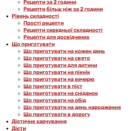
Рецепти за 2 години
Рецепти більш ніж за 2 години
Рівень складності
Прості рецепти
Рецепти середньої складності
Рецепти для досвідчених
Що приготувати
Що приготувати на кожен день
Що приготувати на свято
Що приготувати для дитини
Що приготувати на пікнік
Що приготувати на вечерю
Що приготувати в піст
Що приготувати на сніданок
Що приготувати на обід
Що приготувати на день народження
Що приготувати в дорогу
Дієтичне харчування
Дієти