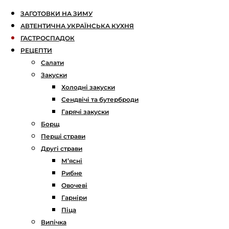
ЗАГОТОВКИ НА ЗИМУ
АВТЕНТИЧНА УКРАЇНСЬКА КУХНЯ
ГАСТРОСПАДОК
РЕЦЕПТИ
Салати
Закуски
Холодні закуски
Сендвічі та бутерброди
Гарячі закуски
Борщ
Перші страви
Другі страви
М’ясні
Рибне
Овочеві
Гарніри
Піца
Випічка