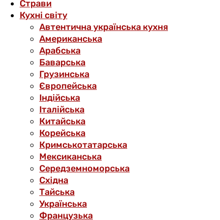
Страви
Кухні світу
Автентична українська кухня
Американська
Арабська
Баварська
Грузинська
Європейська
Індійська
Італійська
Китайська
Корейська
Кримськотатарська
Мексиканська
Середземноморська
Східна
Тайська
Українська
Французька