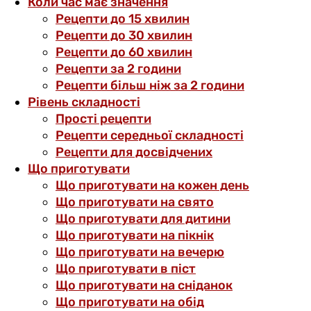
Коли час має значення
Рецепти до 15 хвилин
Рецепти до 30 хвилин
Рецепти до 60 хвилин
Рецепти за 2 години
Рецепти більш ніж за 2 години
Рівень складності
Прості рецепти
Рецепти середньої складності
Рецепти для досвідчених
Що приготувати
Що приготувати на кожен день
Що приготувати на свято
Що приготувати для дитини
Що приготувати на пікнік
Що приготувати на вечерю
Що приготувати в піст
Що приготувати на сніданок
Що приготувати на обід