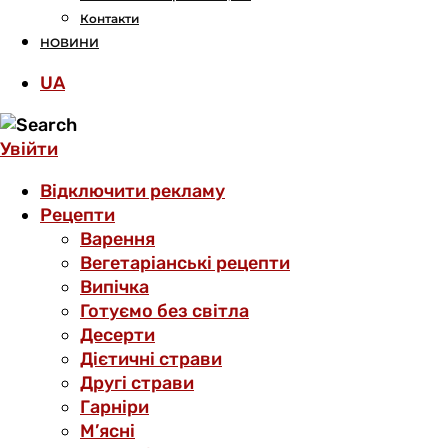
Контакти
НОВИНИ
UA
Увійти
Відключити рекламу
Рецепти
Варення
Вегетаріанські рецепти
Випічка
Готуємо без світла
Десерти
Дієтичні страви
Другі страви
Гарніри
М’ясні