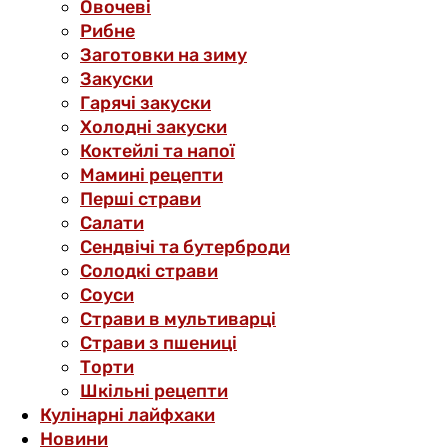
Овочеві
Рибне
Заготовки на зиму
Закуски
Гарячі закуски
Холодні закуски
Коктейлі та напої
Мамині рецепти
Перші страви
Салати
Сендвічі та бутерброди
Солодкі страви
Соуси
Страви в мультиварці
Страви з пшениці
Торти
Шкільні рецепти
Кулінарні лайфхаки
Новини