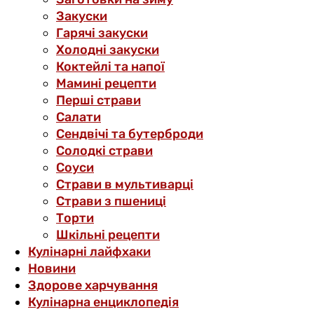
Закуски
Гарячі закуски
Холодні закуски
Коктейлі та напої
Мамині рецепти
Перші страви
Салати
Сендвічі та бутерброди
Солодкі страви
Соуси
Страви в мультиварці
Страви з пшениці
Торти
Шкільні рецепти
Кулінарні лайфхаки
Новини
Здорове харчування
Кулінарна енциклопедія