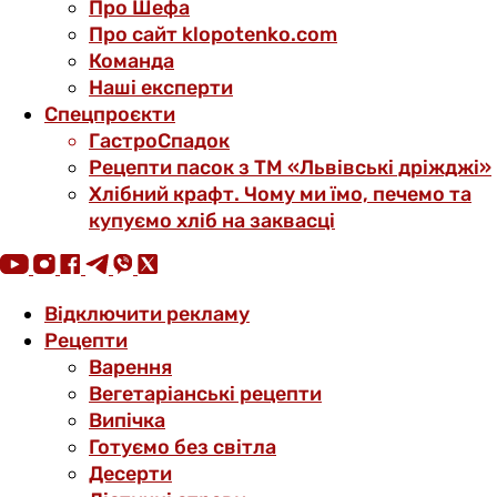
Про Шефа
Про сайт klopotenko.com
Команда
Наші експерти
Спецпроєкти
ГастроСпадок
Рецепти пасок з ТМ «Львівські дріжджі»
Хлібний крафт. Чому ми їмо, печемо та
купуємо хліб на заквасці
Відключити рекламу
Рецепти
Варення
Вегетаріанські рецепти
Випічка
Готуємо без світла
Десерти