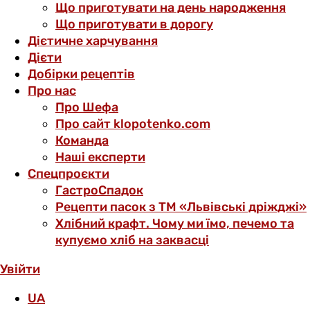
Що приготувати на день народження
Що приготувати в дорогу
Дієтичне харчування
Дієти
Добірки рецептів
Про нас
Про Шефа
Про сайт klopotenko.com
Команда
Наші експерти
Спецпроєкти
ГастроСпадок
Рецепти пасок з ТМ «Львівські дріжджі»
Хлібний крафт. Чому ми їмо, печемо та
купуємо хліб на заквасці
Увійти
UA