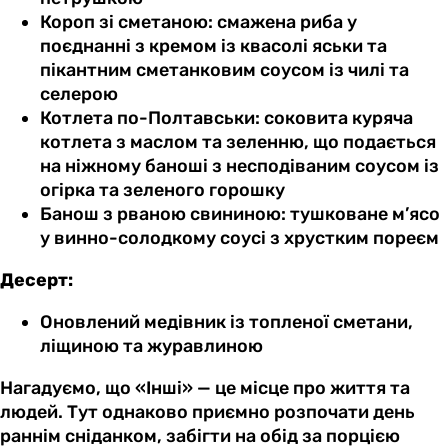
Короп зі сметаною: смажена риба у
поєднанні з кремом із квасолі яськи та
пікантним сметанковим соусом із чилі та
селерою
Котлета по-Полтавськи: соковита куряча
котлета з маслом та зеленню, що подається
на ніжному баноші з несподіваним соусом із
огірка та зеленого горошку
Банош з рваною свининою: тушковане м’ясо
у винно-солодкому соусі з хрустким пореєм
Десерт:
Оновлений медівник із топленої сметани,
ліщиною та журавлиною
Нагадуємо, що «Інші» — це місце про життя та
людей. Тут однаково приємно розпочати день
раннім сніданком, забігти на обід за порцією