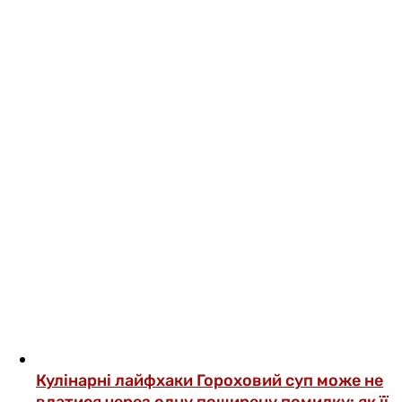
Кулінарні лайфхаки
Гороховий суп може не
вдатися через одну поширену помилку: як її