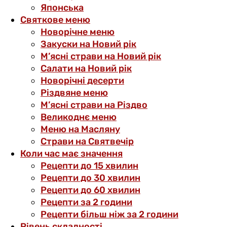
Японська
Святкове меню
Новорічне меню
Закуски на Новий рік
М’ясні страви на Новий рік
Салати на Новий рік
Новорічні десерти
Різдвяне меню
М’ясні страви на Різдво
Великоднє меню
Меню на Масляну
Страви на Святвечір
Коли час має значення
Рецепти до 15 хвилин
Рецепти до 30 хвилин
Рецепти до 60 хвилин
Рецепти за 2 години
Рецепти більш ніж за 2 години
Рівень складності