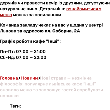
дерунів чи провести вечір із друзями, дегустуючи
натуральне вино. Детальніше
ознайомитися з
меню
можна за посиланням.
Команда закладу чекає на вас у щодня у центрі
Львова
за адресою пл. Соборна, 2А
Графік роботи кафе “Інші”:
Пн-Пт: 07:00 — 21:00
Сб-Нд: 07:00 — 22:00
Головна
>
Новини
>
Нові страви — незмінна
філософія: популярне львівське кафе “Інші”
оновило меню та запрошує гостей спробувати
новинки
Теги: