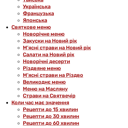
Українська
Французька
Японська
Святкове меню
Новорічне меню
Закуски на Новий рік
М’ясні страви на Новий рік
Салати на Новий рік
Новорічні десерти
Різдвяне меню
М’ясні страви на Різдво
Великоднє меню
Меню на Масляну
Страви на Святвечір
Коли час має значення
Рецепти до 15 хвилин
Рецепти до 30 хвилин
Рецепти до 60 хвилин