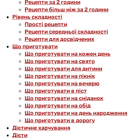
Рецепти за 2 години
Рецепти більш ніж за 2 години
Рівень складності
Прості рецепти
Рецепти середньої складності
Рецепти для досвідчених
Що приготувати
Що приготувати на кожен день
Що приготувати на свято
Що приготувати для дитини
Що приготувати на пікнік
Що приготувати на вечерю
Що приготувати в піст
Що приготувати на сніданок
Що приготувати на обід
Що приготувати на день народження
Що приготувати в дорогу
Дієтичне харчування
Дієти