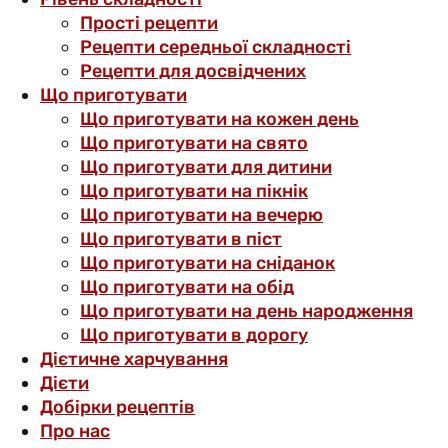
Прості рецепти
Рецепти середньої складності
Рецепти для досвідчених
Що приготувати
Що приготувати на кожен день
Що приготувати на свято
Що приготувати для дитини
Що приготувати на пікнік
Що приготувати на вечерю
Що приготувати в піст
Що приготувати на сніданок
Що приготувати на обід
Що приготувати на день народження
Що приготувати в дорогу
Дієтичне харчування
Дієти
Добірки рецептів
Про нас