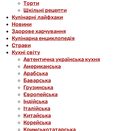
Торти
Шкільні рецепти
Кулінарні лайфхаки
Новини
Здорове харчування
Кулінарна енциклопедія
Страви
Кухні світу
Автентична українська кухня
Американська
Арабська
Баварська
Грузинська
Європейська
Індійська
Італійська
Китайська
Корейська
Кримськотатарська