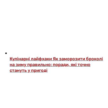
Кулінарні лайфхаки
Як заморозити броколі
на зиму правильно: поради, які точно
стануть у пригоді