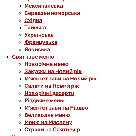
Мексиканська
Середземноморська
Східна
Тайська
Українська
Французька
Японська
Святкове меню
Новорічне меню
Закуски на Новий рік
М’ясні страви на Новий рік
Салати на Новий рік
Новорічні десерти
Різдвяне меню
М’ясні страви на Різдво
Великоднє меню
Меню на Масляну
Страви на Святвечір