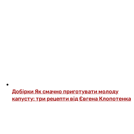
Добірки
Як смачно приготувати молоду
капусту: три рецепти від Євгена Клопотенка