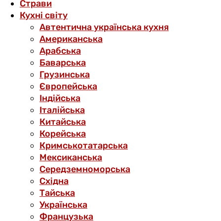
Страви
Кухні світу
Автентична українська кухня
Американська
Арабська
Баварська
Грузинська
Європейська
Індійська
Італійська
Китайська
Корейська
Кримськотатарська
Мексиканська
Середземноморська
Східна
Тайська
Українська
Французька