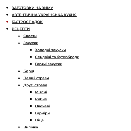
ЗАГОТОВКИ НА ЗИМУ
АВТЕНТИЧНА УКРАЇНСЬКА КУХНЯ
ГАСТРОСПАДОК
РЕЦЕПТИ
Салати
Закуски
Холодні закуски
Сендвічі та бутерброди
Гарячі закуски
Борщ
Перші страви
Другі страви
М’ясні
Рибне
Овочеві
Гарніри
Піца
Випічка