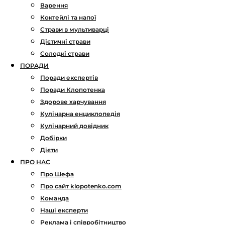
Варення
Коктейлі та напої
Страви в мультиварці
Дієтичні страви
Солодкі страви
ПОРАДИ
Поради експертів
Поради Клопотенка
Здорове харчування
Кулінарна енциклопедія
Кулінарний довідник
Добірки
Дієти
ПРО НАС
Про Шефа
Про сайт klopotenko.com
Команда
Наші експерти
Реклама і співробітництво