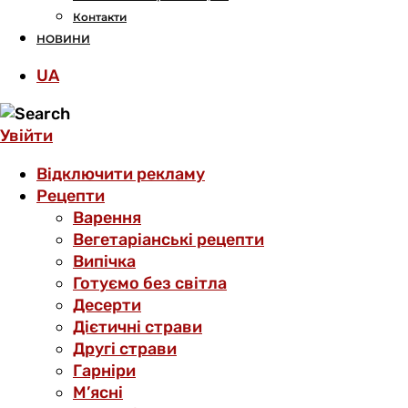
Контакти
НОВИНИ
UA
Увійти
Відключити рекламу
Рецепти
Варення
Вегетаріанські рецепти
Випічка
Готуємо без світла
Десерти
Дієтичні страви
Другі страви
Гарніри
М’ясні