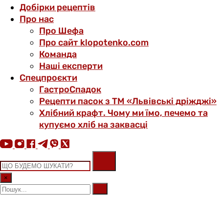
Добірки рецептів
Про нас
Про Шефа
Про сайт klopotenko.com
Команда
Наші експерти
Спецпроєкти
ГастроСпадок
Рецепти пасок з ТМ «Львівські дріжджі»
Хлібний крафт. Чому ми їмо, печемо та
купуємо хліб на заквасці
×