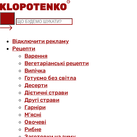
Skip
to
content
Відключити рекламу
Рецепти
Варення
Вегетаріанські рецепти
Випічка
Готуємо без світла
Десерти
Дієтичні страви
Другі страви
Гарніри
М’ясні
Овочеві
Рибне
Заготовки на зиму