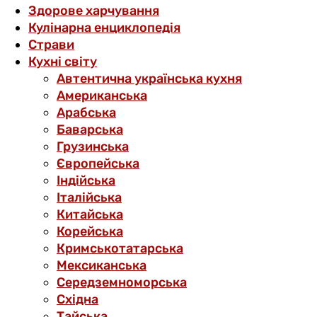
Здорове харчування
Кулінарна енциклопедія
Страви
Кухні світу
Автентична українська кухня
Американська
Арабська
Баварська
Грузинська
Європейська
Індійська
Італійська
Китайська
Корейська
Кримськотатарська
Мексиканська
Середземноморська
Східна
Тайська