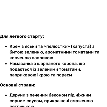
Для легкого старту:
Крем з яськи та «пелюстки» (капуста) з
битою зеленню, ароматними томатами та
копченою паприкою
Намазанка з шарпаного коропа, що
подається із зеленими томатами,
паприковою ікрою та пореєм
Основні страви:
Деруни з печеним беконом під ніжним
сирним соусом, прикрашені смаженою
петрушкою