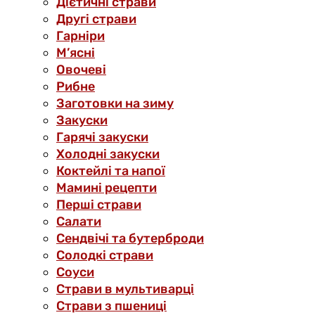
Дієтичні страви
Другі страви
Гарніри
М’ясні
Овочеві
Рибне
Заготовки на зиму
Закуски
Гарячі закуски
Холодні закуски
Коктейлі та напої
Мамині рецепти
Перші страви
Салати
Сендвічі та бутерброди
Солодкі страви
Соуси
Страви в мультиварці
Страви з пшениці