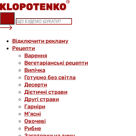
Skip
to
content
Відключити рекламу
Рецепти
Варення
Вегетаріанські рецепти
Випічка
Готуємо без світла
Десерти
Дієтичні страви
Другі страви
Гарніри
М’ясні
Овочеві
Рибне
Заготовки на зиму