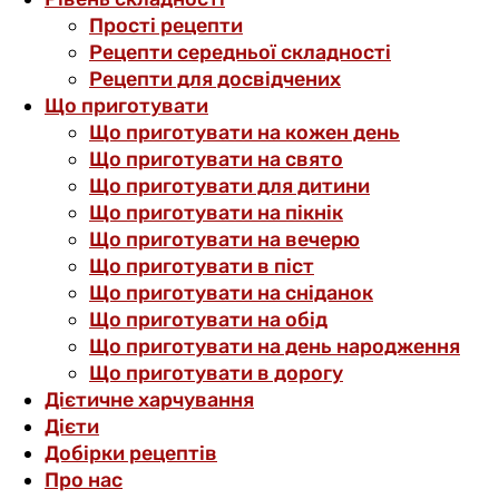
Прості рецепти
Рецепти середньої складності
Рецепти для досвідчених
Що приготувати
Що приготувати на кожен день
Що приготувати на свято
Що приготувати для дитини
Що приготувати на пікнік
Що приготувати на вечерю
Що приготувати в піст
Що приготувати на сніданок
Що приготувати на обід
Що приготувати на день народження
Що приготувати в дорогу
Дієтичне харчування
Дієти
Добірки рецептів
Про нас