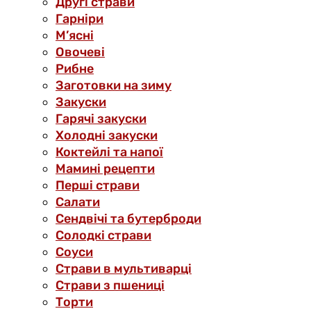
Другі страви
Гарніри
М’ясні
Овочеві
Рибне
Заготовки на зиму
Закуски
Гарячі закуски
Холодні закуски
Коктейлі та напої
Мамині рецепти
Перші страви
Салати
Сендвічі та бутерброди
Солодкі страви
Соуси
Страви в мультиварці
Страви з пшениці
Торти