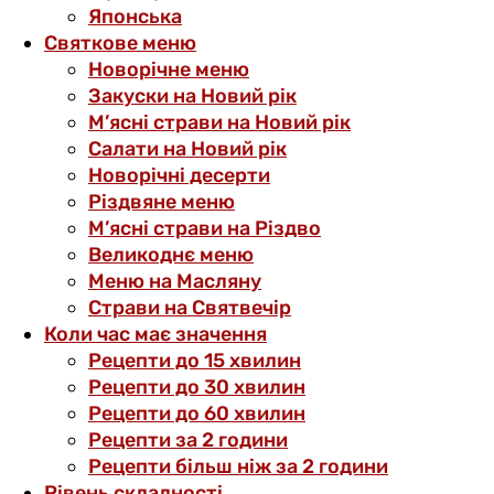
Японська
Святкове меню
Новорічне меню
Закуски на Новий рік
М’ясні страви на Новий рік
Салати на Новий рік
Новорічні десерти
Різдвяне меню
М’ясні страви на Різдво
Великоднє меню
Меню на Масляну
Страви на Святвечір
Коли час має значення
Рецепти до 15 хвилин
Рецепти до 30 хвилин
Рецепти до 60 хвилин
Рецепти за 2 години
Рецепти більш ніж за 2 години
Рівень складності