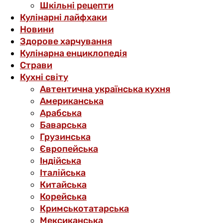
Шкільні рецепти
Кулінарні лайфхаки
Новини
Здорове харчування
Кулінарна енциклопедія
Страви
Кухні світу
Автентична українська кухня
Американська
Арабська
Баварська
Грузинська
Європейська
Індійська
Італійська
Китайська
Корейська
Кримськотатарська
Мексиканська