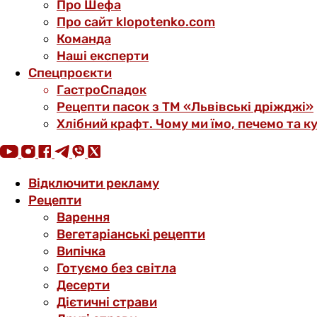
Про Шефа
Про сайт klopotenko.com
Команда
Наші експерти
Спецпроєкти
ГастроСпадок
Рецепти пасок з ТМ «Львівські дріжджі»
Хлібний крафт. Чому ми їмо, печемо та к
Відключити рекламу
Рецепти
Варення
Вегетаріанські рецепти
Випічка
Готуємо без світла
Десерти
Дієтичні страви