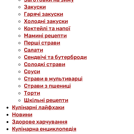
Закуски
Гарячі закуски
Холодні закуски
Коктейлі та напої
Мамині рецепти
Перші страви
Салати
Сендвічі та бутерброди
Солодкі страви
Соуси
Страви в мультиварці
Страви з пшениці
Торти
Шкільні рецепти
Кулінарні лайфхаки
Новини
Здорове харчування
Кулінарна енциклопедія