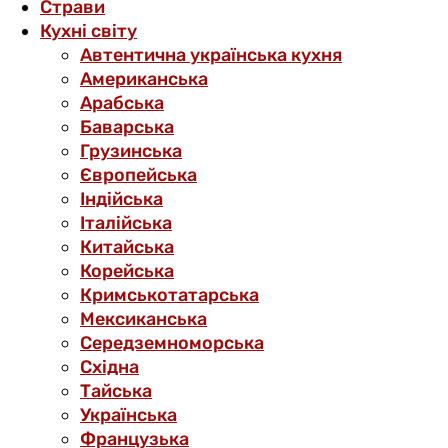
Страви
Кухні світу
Автентична українська кухня
Американська
Арабська
Баварська
Грузинська
Європейська
Індійська
Італійська
Китайська
Корейська
Кримськотатарська
Мексиканська
Середземноморська
Східна
Тайська
Українська
Французька