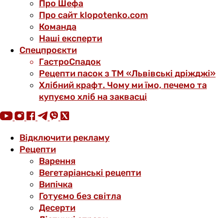
Про Шефа
Про сайт klopotenko.com
Команда
Наші експерти
Спецпроєкти
ГастроСпадок
Рецепти пасок з ТМ «Львівські дріжджі»
Хлібний крафт. Чому ми їмо, печемо та
купуємо хліб на заквасці
Відключити рекламу
Рецепти
Варення
Вегетаріанські рецепти
Випічка
Готуємо без світла
Десерти