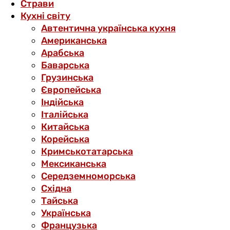
Страви
Кухні світу
Автентична українська кухня
Американська
Арабська
Баварська
Грузинська
Європейська
Індійська
Італійська
Китайська
Корейська
Кримськотатарська
Мексиканська
Середземноморська
Східна
Тайська
Українська
Французька