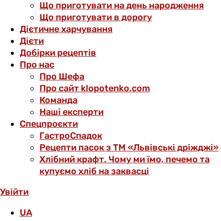
Що приготувати на день народження
Що приготувати в дорогу
Дієтичне харчування
Дієти
Добірки рецептів
Про нас
Про Шефа
Про сайт klopotenko.com
Команда
Наші експерти
Спецпроєкти
ГастроСпадок
Рецепти пасок з ТМ «Львівські дріжджі»
Хлібний крафт. Чому ми їмо, печемо та
купуємо хліб на заквасці
Увійти
UA