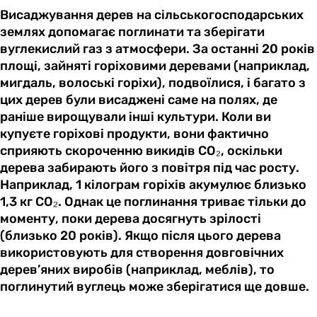
Висаджування дерев на сільськогосподарських
землях допомагає поглинати та зберігати
вуглекислий газ з атмосфери. За останні 20 років
площі, зайняті горіховими деревами (наприклад,
мигдаль, волоські горіхи), подвоїлися, і багато з
цих дерев були висаджені саме на полях, де
раніше вирощували інші культури. Коли ви
купуєте горіхові продукти, вони фактично
сприяють скороченню викидів CO₂, оскільки
дерева забирають його з повітря під час росту.
Наприклад, 1 кілограм горіхів акумулює близько
1,3 кг CO₂. Однак це поглинання триває тільки до
моменту, поки дерева досягнуть зрілості
(близько 20 років). Якщо після цього дерева
використовують для створення довговічних
дерев’яних виробів (наприклад, меблів), то
поглинутий вуглець може зберігатися ще довше.