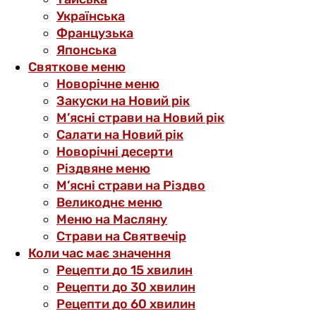
Українська
Французька
Японська
Святкове меню
Новорічне меню
Закуски на Новий рік
М’ясні страви на Новий рік
Салати на Новий рік
Новорічні десерти
Різдвяне меню
М’ясні страви на Різдво
Великоднє меню
Меню на Масляну
Страви на Святвечір
Коли час має значення
Рецепти до 15 хвилин
Рецепти до 30 хвилин
Рецепти до 60 хвилин