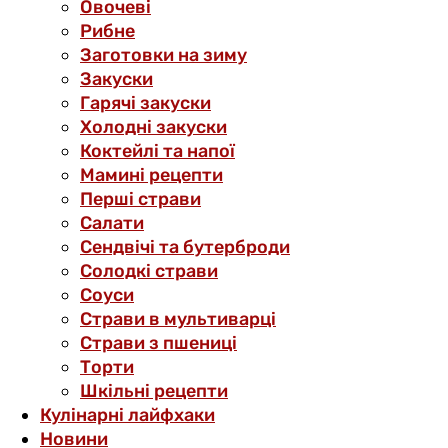
Овочеві
Рибне
Заготовки на зиму
Закуски
Гарячі закуски
Холодні закуски
Коктейлі та напої
Мамині рецепти
Перші страви
Салати
Сендвічі та бутерброди
Солодкі страви
Соуси
Страви в мультиварці
Страви з пшениці
Торти
Шкільні рецепти
Кулінарні лайфхаки
Новини