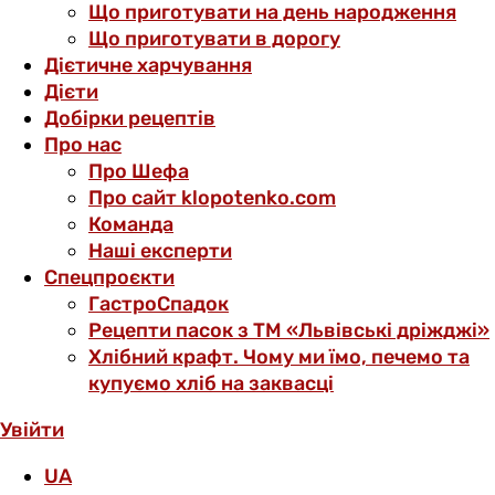
Що приготувати на день народження
Що приготувати в дорогу
Дієтичне харчування
Дієти
Добірки рецептів
Про нас
Про Шефа
Про сайт klopotenko.com
Команда
Наші експерти
Спецпроєкти
ГастроСпадок
Рецепти пасок з ТМ «Львівські дріжджі»
Хлібний крафт. Чому ми їмо, печемо та
купуємо хліб на заквасці
Увійти
UA