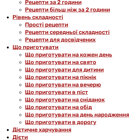
Рецепти за 2 години
Рецепти більш ніж за 2 години
Рівень складності
Прості рецепти
Рецепти середньої складності
Рецепти для досвідчених
Що приготувати
Що приготувати на кожен день
Що приготувати на свято
Що приготувати для дитини
Що приготувати на пікнік
Що приготувати на вечерю
Що приготувати в піст
Що приготувати на сніданок
Що приготувати на обід
Що приготувати на день народження
Що приготувати в дорогу
Дієтичне харчування
Дієти