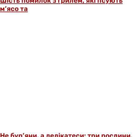
Шість помилок з грилем, які псують
м’ясо та
Не бур’яни, а делікатеси: три рослини,