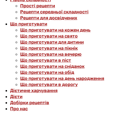
Прості рецепти
Рецепти середньої складності
Рецепти для досвідчених
Що приготувати
Що приготувати на кожен день
Що приготувати на свято
Що приготувати для дитини
Що приготувати на пікнік
Що приготувати на вечерю
Що приготувати в піст
Що приготувати на сніданок
Що приготувати на обід
Що приготувати на день народження
Що приготувати в дорогу
Дієтичне харчування
Дієти
Добірки рецептів
Про нас