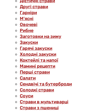
Дієтичні страви
Другі страви
Гарніри
М’ясні
Овочеві
Рибне
Заготовки на зиму
Закуски
Гарячі закуски
Холодні закуски
Коктейлі та напої
Мамині рецепти
Перші страви
Салати
Сендвічі та бутерброди
Солодкі страви
Соуси
Страви в мультиварці
Страви з пшениці