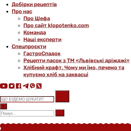
Добірки рецептів
Про нас
Про Шефа
Про сайт klopotenko.com
Команда
Наші експерти
Спецпроєкти
ГастроСпадок
Рецепти пасок з ТМ «Львівські дріжджі»
Хлібний крафт. Чому ми їмо, печемо та
купуємо хліб на заквасці
×