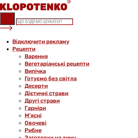
Skip
to
content
Відключити рекламу
Рецепти
Варення
Вегетаріанські рецепти
Випічка
Готуємо без світла
Десерти
Дієтичні страви
Другі страви
Гарніри
М’ясні
Овочеві
Рибне
Заготовки на зиму