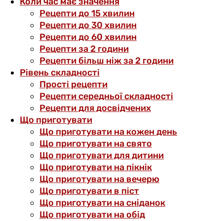
Коли час має значення
Рецепти до 15 хвилин
Рецепти до 30 хвилин
Рецепти до 60 хвилин
Рецепти за 2 години
Рецепти більш ніж за 2 години
Рівень складності
Прості рецепти
Рецепти середньої складності
Рецепти для досвідчених
Що приготувати
Що приготувати на кожен день
Що приготувати на свято
Що приготувати для дитини
Що приготувати на пікнік
Що приготувати на вечерю
Що приготувати в піст
Що приготувати на сніданок
Що приготувати на обід