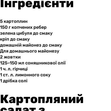
Інгредієнти
5 картоплин
150 г
копчених
ребер
зелена цибуля
до
смаку
кріп до
смаку
домашній майонез
до
смаку
Для домашнього майонезу
2 жовтки
125–150 мл
соняшникової
олії
1 ч.
л.
гірчиці
1 ст.
л.
лимонного соку
1 дрібка
солі
Картопляний
салат з