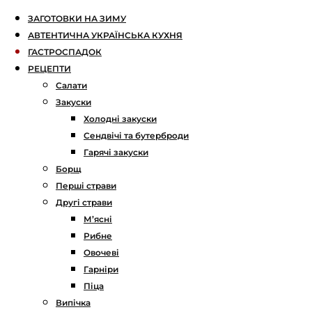
ЗАГОТОВКИ НА ЗИМУ
АВТЕНТИЧНА УКРАЇНСЬКА КУХНЯ
ГАСТРОСПАДОК
РЕЦЕПТИ
Салати
Закуски
Холодні закуски
Сендвічі та бутерброди
Гарячі закуски
Борщ
Перші страви
Другі страви
М’ясні
Рибне
Овочеві
Гарніри
Піца
Випічка