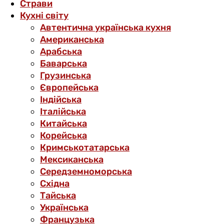
Страви
Кухні світу
Автентична українська кухня
Американська
Арабська
Баварська
Грузинська
Європейська
Індійська
Італійська
Китайська
Корейська
Кримськотатарська
Мексиканська
Середземноморська
Східна
Тайська
Українська
Французька