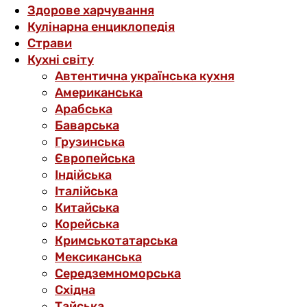
Здорове харчування
Кулінарна енциклопедія
Страви
Кухні світу
Автентична українська кухня
Американська
Арабська
Баварська
Грузинська
Європейська
Індійська
Італійська
Китайська
Корейська
Кримськотатарська
Мексиканська
Середземноморська
Східна
Тайська