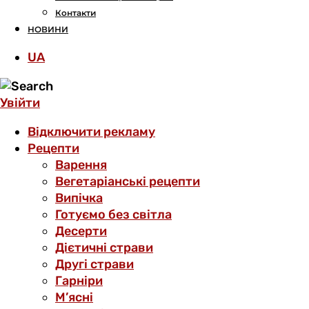
Контакти
НОВИНИ
UA
Увійти
Відключити рекламу
Рецепти
Варення
Вегетаріанські рецепти
Випічка
Готуємо без світла
Десерти
Дієтичні страви
Другі страви
Гарніри
М’ясні