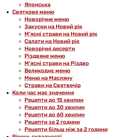
Японська
Святкове меню
Новорічне меню
Закуски на Новий рік
М’ясні страви на Новий рік
Салати на Новий рік
Новорічні десерти
Різдвяне меню
М’ясні страви на Різдво
Великоднє меню
Меню на Масляну
Страви на Святвечір
Коли час має значення
Рецепти до 15 хвилин
Рецепти до 30 хвилин
Рецепти до 60 хвилин
Рецепти за 2 години
Рецепти більш ніж за 2 години
Рівень складності