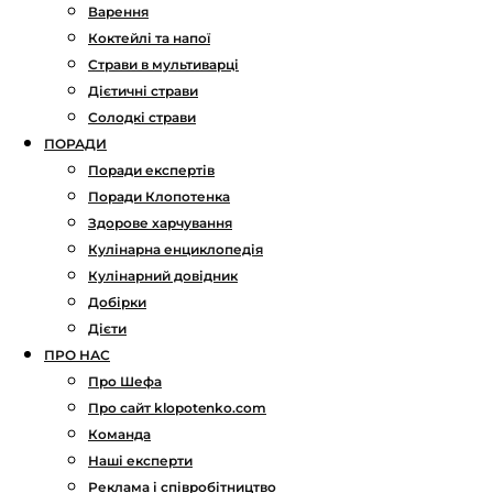
Варення
Коктейлі та напої
Страви в мультиварці
Дієтичні страви
Солодкі страви
ПОРАДИ
Поради експертів
Поради Клопотенка
Здорове харчування
Кулінарна енциклопедія
Кулінарний довідник
Добірки
Дієти
ПРО НАС
Про Шефа
Про сайт klopotenko.com
Команда
Наші експерти
Реклама і співробітництво