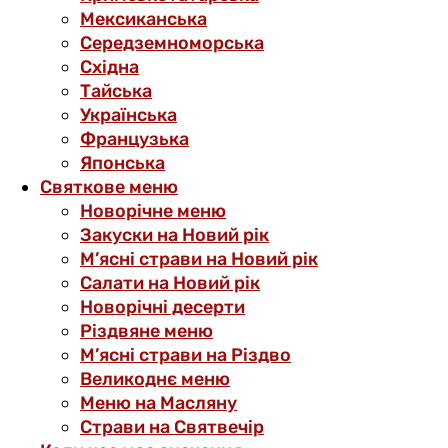
Мексиканська
Середземноморська
Східна
Тайська
Українська
Французька
Японська
Святкове меню
Новорічне меню
Закуски на Новий рік
М’ясні страви на Новий рік
Салати на Новий рік
Новорічні десерти
Різдвяне меню
М’ясні страви на Різдво
Великоднє меню
Меню на Масляну
Страви на Святвечір