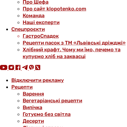
Про Шефа
Про сайт klopotenko.com
Команда
Наші експерти
Спецпроєкти
ГастроСпадок
Рецепти пасок з ТМ «Львівські дріжджі»
Хлібний крафт. Чому ми їмо, печемо та
купуємо хліб на заквасці
Відключити рекламу
Рецепти
Варення
Вегетаріанські рецепти
Випічка
Готуємо без світла
Десерти