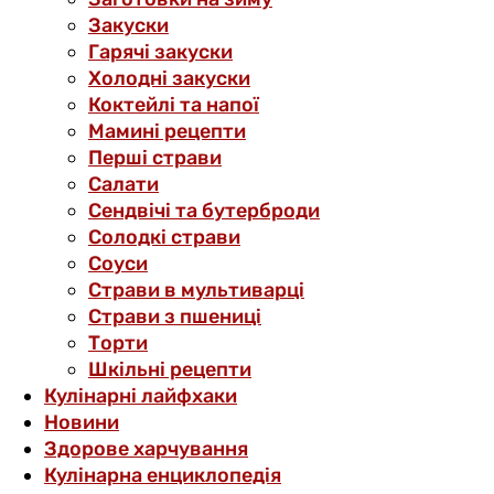
Закуски
Гарячі закуски
Холодні закуски
Коктейлі та напої
Мамині рецепти
Перші страви
Салати
Сендвічі та бутерброди
Солодкі страви
Соуси
Страви в мультиварці
Страви з пшениці
Торти
Шкільні рецепти
Кулінарні лайфхаки
Новини
Здорове харчування
Кулінарна енциклопедія