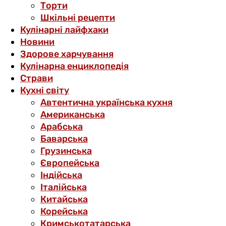
Торти
Шкільні рецепти
Кулінарні лайфхаки
Новини
Здорове харчування
Кулінарна енциклопедія
Страви
Кухні світу
Автентична українська кухня
Американська
Арабська
Баварська
Грузинська
Європейська
Індійська
Італійська
Китайська
Корейська
Кримськотатарська