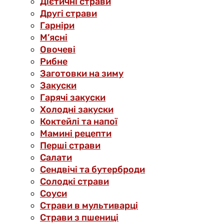
Дієтичні страви
Другі страви
Гарніри
М’ясні
Овочеві
Рибне
Заготовки на зиму
Закуски
Гарячі закуски
Холодні закуски
Коктейлі та напої
Мамині рецепти
Перші страви
Салати
Сендвічі та бутерброди
Солодкі страви
Соуси
Страви в мультиварці
Страви з пшениці