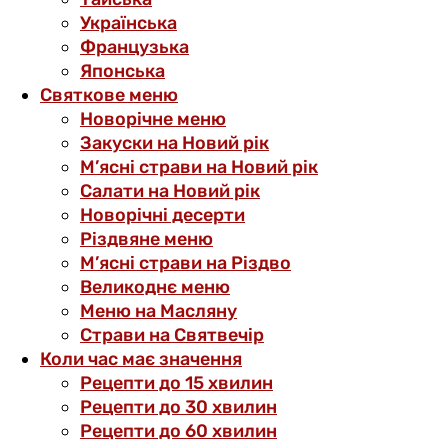
Українська
Французька
Японська
Святкове меню
Новорічне меню
Закуски на Новий рік
М’ясні страви на Новий рік
Салати на Новий рік
Новорічні десерти
Різдвяне меню
М’ясні страви на Різдво
Великоднє меню
Меню на Масляну
Страви на Святвечір
Коли час має значення
Рецепти до 15 хвилин
Рецепти до 30 хвилин
Рецепти до 60 хвилин