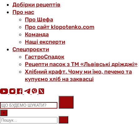
Добірки рецептів
Про нас
Про Шефа
Про сайт klopotenko.com
Команда
Наші експерти
Спецпроєкти
ГастроСпадок
Рецепти пасок з ТМ «Львівські дріжджі»
Хлібний крафт. Чому ми їмо, печемо та
купуємо хліб на заквасці
×