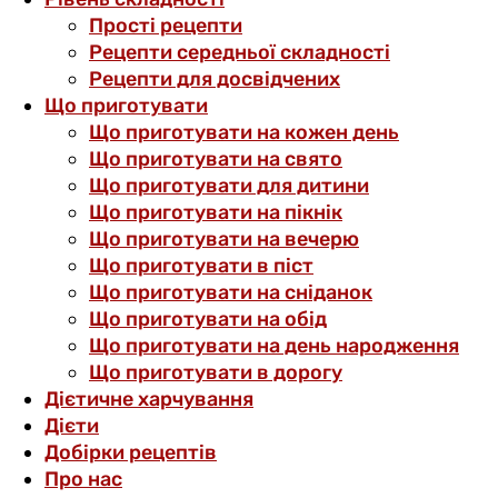
Прості рецепти
Рецепти середньої складності
Рецепти для досвідчених
Що приготувати
Що приготувати на кожен день
Що приготувати на свято
Що приготувати для дитини
Що приготувати на пікнік
Що приготувати на вечерю
Що приготувати в піст
Що приготувати на сніданок
Що приготувати на обід
Що приготувати на день народження
Що приготувати в дорогу
Дієтичне харчування
Дієти
Добірки рецептів
Про нас