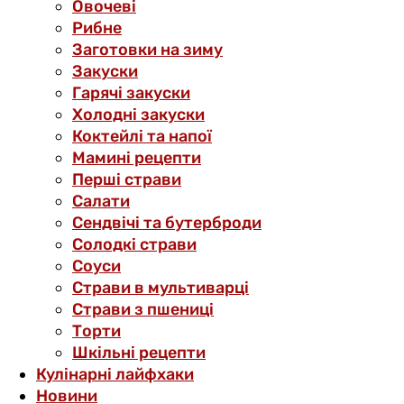
Овочеві
Рибне
Заготовки на зиму
Закуски
Гарячі закуски
Холодні закуски
Коктейлі та напої
Мамині рецепти
Перші страви
Салати
Сендвічі та бутерброди
Солодкі страви
Соуси
Страви в мультиварці
Страви з пшениці
Торти
Шкільні рецепти
Кулінарні лайфхаки
Новини