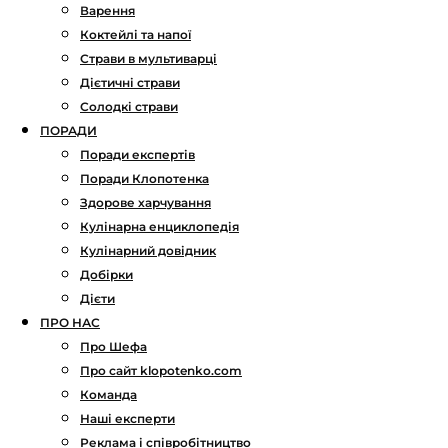
Варення
Коктейлі та напої
Страви в мультиварці
Дієтичні страви
Солодкі страви
ПОРАДИ
Поради експертів
Поради Клопотенка
Здорове харчування
Кулінарна енциклопедія
Кулінарний довідник
Добірки
Дієти
ПРО НАС
Про Шефа
Про сайт klopotenko.com
Команда
Наші експерти
Реклама і співробітництво