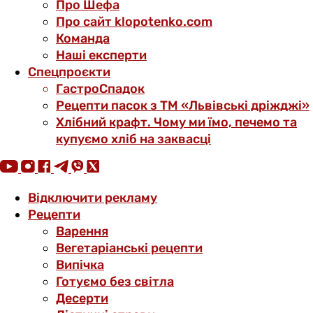
Про Шефа
Про сайт klopotenko.com
Команда
Наші експерти
Спецпроєкти
ГастроСпадок
Рецепти пасок з ТМ «Львівські дріжджі»
Хлібний крафт. Чому ми їмо, печемо та
купуємо хліб на заквасці
Відключити рекламу
Рецепти
Варення
Вегетаріанські рецепти
Випічка
Готуємо без світла
Десерти