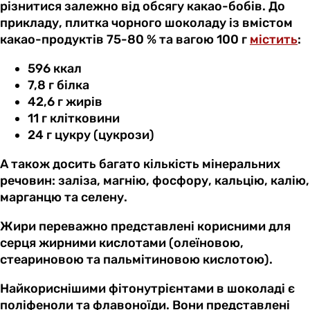
різнитися залежно від обсягу какао-бобів. До
прикладу, плитка чорного шоколаду із вмістом
какао-продуктів 75-80 % та вагою 100 г
містить
:
596 ккал
7,8 г білка
42,6 г жирів
11 г клітковини
24 г цукру (цукрози)
А також досить багато кількість мінеральних
речовин: заліза, магнію, фосфору, кальцію, калію,
марганцю та селену.
Жири переважно представлені корисними для
серця жирними кислотами (олеїновою,
стеариновою та пальмітиновою кислотою).
Найкориснішими фітонутрієнтами в шоколаді є
поліфеноли та флавоноїди. Вони представлені