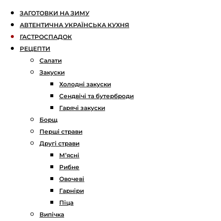
ЗАГОТОВКИ НА ЗИМУ
АВТЕНТИЧНА УКРАЇНСЬКА КУХНЯ
ГАСТРОСПАДОК
РЕЦЕПТИ
Салати
Закуски
Холодні закуски
Сендвічі та бутерброди
Гарячі закуски
Борщ
Перші страви
Другі страви
М’ясні
Рибне
Овочеві
Гарніри
Піца
Випічка