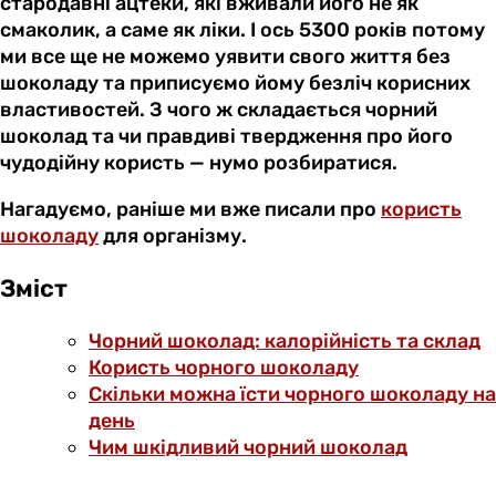
стародавні ацтеки, які вживали його не як
смаколик, а саме як ліки. І ось 5300 років потому
ми все ще не можемо уявити свого життя без
шоколаду та приписуємо йому безліч корисних
властивостей. З чого ж складається чорний
шоколад та чи правдиві твердження про його
чудодійну користь — нумо розбиратися.
Нагадуємо, раніше ми вже писали про
користь
шоколаду
для організму.
Зміст
Чорний шоколад: калорійність та склад
Користь чорного шоколаду
Скільки можна їсти чорного шоколаду на
день
Чим шкідливий чорний шоколад