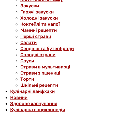
Закуски
Гарячі закуски
Холодні закуски
Коктейлі та напої
Мамині рецепти
Перші страви
Салати
Сендвічі та бутерброди
Солодкі страви
Соуси
Страви в мультиварці
Страви з пшениці
Торти
Шкільні рецепти
Кулінарні лайфхаки
Новини
Здорове харчування
Кулінарна енциклопедія