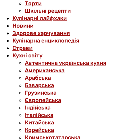
Торти
Шкільні рецепти
Кулінарні лайфхаки
Новини
Здорове харчування
Кулінарна енциклопедія
Страви
Кухні світу
Автентична українська кухня
Американська
Арабська
Баварська
Грузинська
Європейська
Індійська
Італійська
Китайська
Корейська
Кримськотатарська