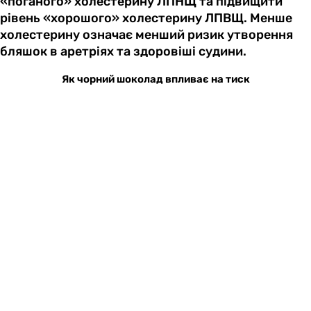
«поганого» холестерину ЛПНЩ та підвищити
рівень «хорошого» холестерину ЛПВЩ. Менше
холестерину означає менший ризик утворення
бляшок в аретріях та здоровіші судини.
Як чорний шоколад впливає на тиск