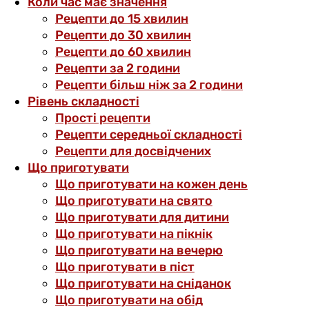
Коли час має значення
Рецепти до 15 хвилин
Рецепти до 30 хвилин
Рецепти до 60 хвилин
Рецепти за 2 години
Рецепти більш ніж за 2 години
Рівень складності
Прості рецепти
Рецепти середньої складності
Рецепти для досвідчених
Що приготувати
Що приготувати на кожен день
Що приготувати на свято
Що приготувати для дитини
Що приготувати на пікнік
Що приготувати на вечерю
Що приготувати в піст
Що приготувати на сніданок
Що приготувати на обід