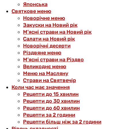
Японська
Святкове меню
Новорічне меню
Закуски на Новий рік
М’ясні страви на Новий рік
Салати на Новий рік
Новорічні десерти
Різдвяне меню
М’ясні страви на Різдво
Великоднє меню
Меню на Масляну
Страви на Святвечір
Коли час має значення
Рецепти до 15 хвилин
Рецепти до 30 хвилин
Рецепти до 60 хвилин
Рецепти за 2 години
Рецепти більш ніж за 2 години
Рівень складності