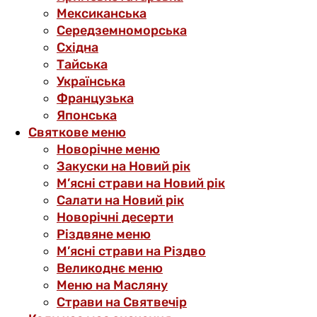
Мексиканська
Середземноморська
Східна
Тайська
Українська
Французька
Японська
Святкове меню
Новорічне меню
Закуски на Новий рік
М’ясні страви на Новий рік
Салати на Новий рік
Новорічні десерти
Різдвяне меню
М’ясні страви на Різдво
Великоднє меню
Меню на Масляну
Страви на Святвечір