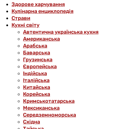
Здорове харчування
Кулінарна енциклопедія
Страви
Кухні світу
Автентична українська кухня
Американська
Арабська
Баварська
Грузинська
Європейська
Індійська
Італійська
Китайська
Корейська
Кримськотатарська
Мексиканська
Середземноморська
Східна
Тайська