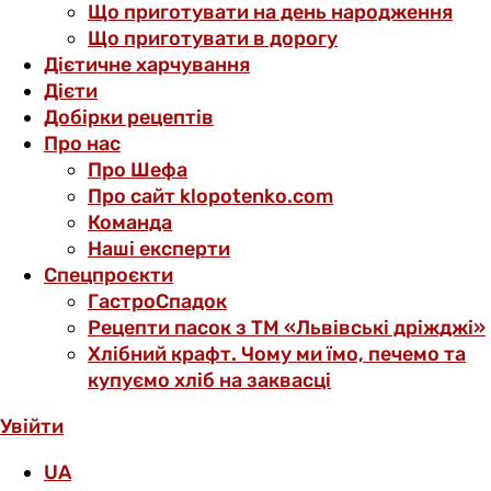
Що приготувати на день народження
Що приготувати в дорогу
Дієтичне харчування
Дієти
Добірки рецептів
Про нас
Про Шефа
Про сайт klopotenko.com
Команда
Наші експерти
Спецпроєкти
ГастроСпадок
Рецепти пасок з ТМ «Львівські дріжджі»
Хлібний крафт. Чому ми їмо, печемо та
купуємо хліб на заквасці
Увійти
UA