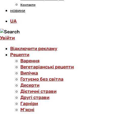
Контакти
НОВИНИ
UA
Увійти
Відключити рекламу
Рецепти
Варення
Вегетаріанські рецепти
Випічка
Готуємо без світла
Десерти
Дієтичні страви
Другі страви
Гарніри
М’ясні