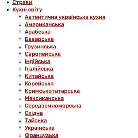
Страви
Кухні світу
Автентична українська кухня
Американська
Арабська
Баварська
Грузинська
Європейська
Індійська
Італійська
Китайська
Корейська
Кримськотатарська
Мексиканська
Середземноморська
Східна
Тайська
Українська
Французька