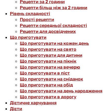
Рецепти за 2 години
Рецепти більш ніж за 2 години
Рівень складності
Прості рецепти
Рецепти середньої складності
Рецепти для досвідчених
Що приготувати
Що приготувати на кожен день
Що приготувати на свято
Що приготувати для дитини
Що приготувати на пікнік
Що приготувати на вечерю
Що приготувати в піст
Що приготувати на сніданок
Що приготувати на обід
Що приготувати на день народження
Що приготувати в дорогу
Дієтичне харчування
Дієти