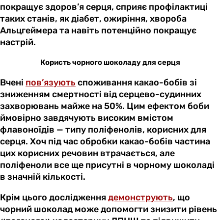
покращує здоров’я серця, сприяє профілактиці
таких станів, як діабет, ожиріння, хвороба
Альцгеймера та навіть потенційно покращує
настрій.
Користь чорного шоколаду для серця
Вчені
пов’язують
споживання какао-бобів зі
зниженням смертності від серцево-судинних
захворювань майже на 50%. Цим ефектом боби
ймовірно завдячують високим вмістом
флавоноїдів — типу поліфенолів, корисних для
серця. Хоч під час обробки какао-бобів частина
цих корисних речовин втрачається, але
поліфеноли все ще присутні в чорному шоколаді
в значній кількості.
Крім цього дослідження
демонструють
, що
чорний шоколад може допомогти знизити рівень