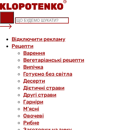
Skip
to
content
Відключити рекламу
Рецепти
Варення
Вегетаріанські рецепти
Випічка
Готуємо без світла
Десерти
Дієтичні страви
Другі страви
Гарніри
М’ясні
Овочеві
Рибне
Заготовки на зиму