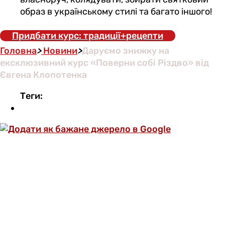
образ в українському стилі та багато іншого!
Придбати курс: традиції+рецепти
Головна
>
Новини
>
Даруємо знижку на
ексклюзивний курс «Поверни собі Різдво» від
Євгена Клопотенка
Теги: