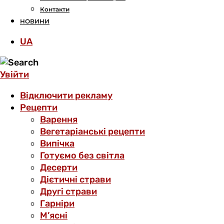
Контакти
НОВИНИ
UA
Увійти
Відключити рекламу
Рецепти
Варення
Вегетаріанські рецепти
Випічка
Готуємо без світла
Десерти
Дієтичні страви
Другі страви
Гарніри
М’ясні