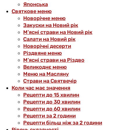
Японська
Святкове меню
Новорічне меню
Закуски на Новий рік
М’ясні страви на Новий рік
Салати на Новий рік
Новорічні десерти
Різдвяне меню
М’ясні страви на Різдво
Великоднє меню
Меню на Масляну
Страви на Святвечір
Коли час має значення
Рецепти до 15 хвилин
Рецепти до 30 хвилин
Рецепти до 60 хвилин
Рецепти за 2 години
Рецепти більш ніж за 2 години
Рівень складності