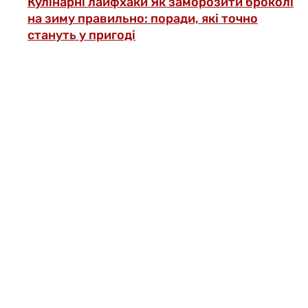
Кулінарні лайфхаки
Як заморозити броколі
на зиму правильно: поради, які точно
стануть у пригоді