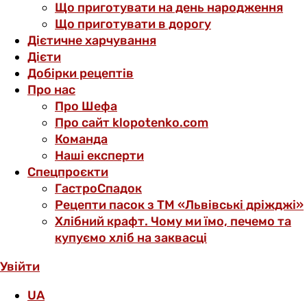
Що приготувати на день народження
Що приготувати в дорогу
Дієтичне харчування
Дієти
Добірки рецептів
Про нас
Про Шефа
Про сайт klopotenko.com
Команда
Наші експерти
Спецпроєкти
ГастроСпадок
Рецепти пасок з ТМ «Львівські дріжджі»
Хлібний крафт. Чому ми їмо, печемо та
купуємо хліб на заквасці
Увійти
UA