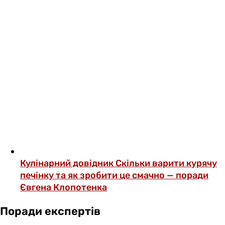
Кулінарний довідник
Скільки варити курячу
печінку та як зробити це смачно — поради
Євгена Клопотенка
Поради експертів