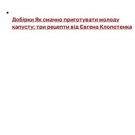
Добірки
Як смачно приготувати молоду
капусту: три рецепти від Євгена Клопотенка