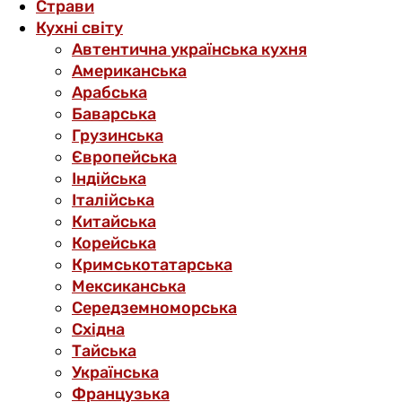
Страви
Кухні світу
Автентична українська кухня
Американська
Арабська
Баварська
Грузинська
Європейська
Індійська
Італійська
Китайська
Корейська
Кримськотатарська
Мексиканська
Середземноморська
Східна
Тайська
Українська
Французька