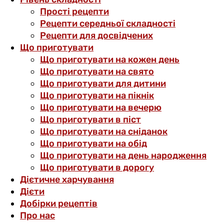
Прості рецепти
Рецепти середньої складності
Рецепти для досвідчених
Що приготувати
Що приготувати на кожен день
Що приготувати на свято
Що приготувати для дитини
Що приготувати на пікнік
Що приготувати на вечерю
Що приготувати в піст
Що приготувати на сніданок
Що приготувати на обід
Що приготувати на день народження
Що приготувати в дорогу
Дієтичне харчування
Дієти
Добірки рецептів
Про нас