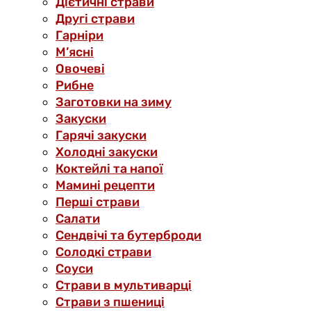
Дієтичні страви
Другі страви
Гарніри
М’ясні
Овочеві
Рибне
Заготовки на зиму
Закуски
Гарячі закуски
Холодні закуски
Коктейлі та напої
Мамині рецепти
Перші страви
Салати
Сендвічі та бутерброди
Солодкі страви
Соуси
Страви в мультиварці
Страви з пшениці