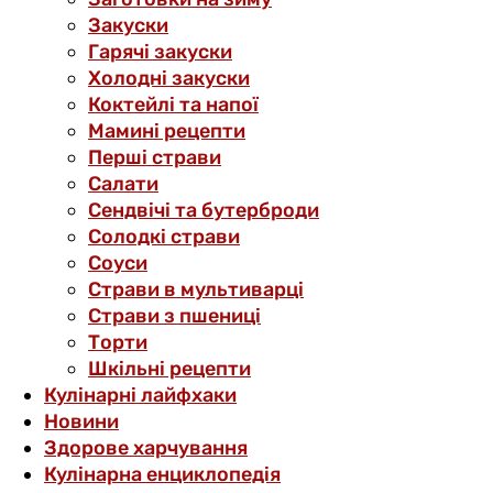
Закуски
Гарячі закуски
Холодні закуски
Коктейлі та напої
Мамині рецепти
Перші страви
Салати
Сендвічі та бутерброди
Солодкі страви
Соуси
Страви в мультиварці
Страви з пшениці
Торти
Шкільні рецепти
Кулінарні лайфхаки
Новини
Здорове харчування
Кулінарна енциклопедія