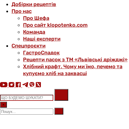
Добірки рецептів
Про нас
Про Шефа
Про сайт klopotenko.com
Команда
Наші експерти
Спецпроєкти
ГастроСпадок
Рецепти пасок з ТМ «Львівські дріжджі»
Хлібний крафт. Чому ми їмо, печемо та
купуємо хліб на заквасці
×