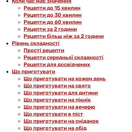
Коли час має значення
Рецепти до 15 хвилин
Рецепти до 30 хвилин
Рецепти до 60 хвилин
Рецепти за 2 години
Рецепти більш ніж за 2 години
Рівень складності
Прості рецепти
Рецепти середньої складності
Рецепти для досвідчених
Що приготувати
Що приготувати на кожен день
Що приготувати на свято
Що приготувати для дитини
Що приготувати на пікнік
Що приготувати на вечерю
Що приготувати в піст
Що приготувати на сніданок
Що приготувати на обід