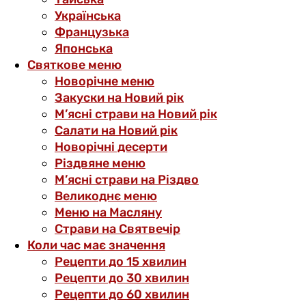
Українська
Французька
Японська
Святкове меню
Новорічне меню
Закуски на Новий рік
М’ясні страви на Новий рік
Салати на Новий рік
Новорічні десерти
Різдвяне меню
М’ясні страви на Різдво
Великоднє меню
Меню на Масляну
Страви на Святвечір
Коли час має значення
Рецепти до 15 хвилин
Рецепти до 30 хвилин
Рецепти до 60 хвилин