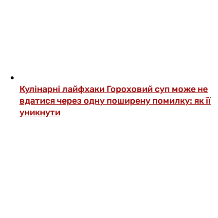
Кулінарні лайфхаки
Гороховий суп може не
вдатися через одну поширену помилку: як її
уникнути