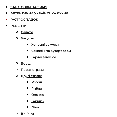
ЗАГОТОВКИ НА ЗИМУ
АВТЕНТИЧНА УКРАЇНСЬКА КУХНЯ
ГАСТРОСПАДОК
РЕЦЕПТИ
Салати
Закуски
Холодні закуски
Сендвічі та бутерброди
Гарячі закуски
Борщ
Перші страви
Другі страви
М’ясні
Рибне
Овочеві
Гарніри
Піца
Випічка