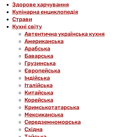
Здорове харчування
Кулінарна енциклопедія
Страви
Кухні світу
Автентична українська кухня
Американська
Арабська
Баварська
Грузинська
Європейська
Індійська
Італійська
Китайська
Корейська
Кримськотатарська
Мексиканська
Середземноморська
Східна
Тайська