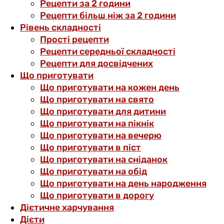
Рецепти за 2 години
Рецепти більш ніж за 2 години
Рівень складності
Прості рецепти
Рецепти середньої складності
Рецепти для досвідчених
Що приготувати
Що приготувати на кожен день
Що приготувати на свято
Що приготувати для дитини
Що приготувати на пікнік
Що приготувати на вечерю
Що приготувати в піст
Що приготувати на сніданок
Що приготувати на обід
Що приготувати на день народження
Що приготувати в дорогу
Дієтичне харчування
Дієти