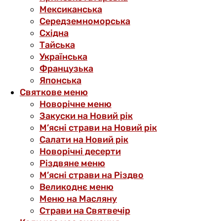
Мексиканська
Середземноморська
Східна
Тайська
Українська
Французька
Японська
Святкове меню
Новорічне меню
Закуски на Новий рік
М’ясні страви на Новий рік
Салати на Новий рік
Новорічні десерти
Різдвяне меню
М’ясні страви на Різдво
Великоднє меню
Меню на Масляну
Страви на Святвечір