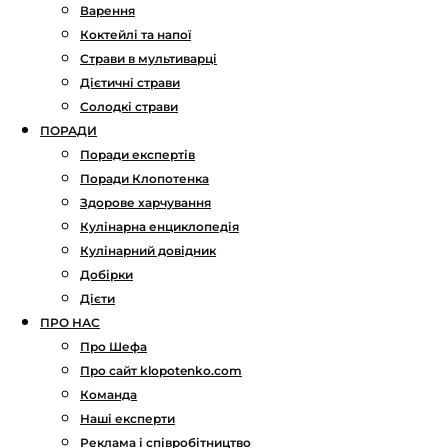
Варення
Коктейлі та напої
Страви в мультиварці
Дієтичні страви
Солодкі страви
ПОРАДИ
Поради експертів
Поради Клопотенка
Здорове харчування
Кулінарна енциклопедія
Кулінарний довідник
Добірки
Дієти
ПРО НАС
Про Шефа
Про сайт klopotenko.com
Команда
Наші експерти
Реклама і співробітництво