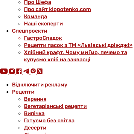
Про Шефа
Про сайт klopotenko.com
Команда
Наші експерти
Спецпроєкти
ГастроСпадок
Рецепти пасок з ТМ «Львівські дріжджі»
Хлібний крафт. Чому ми їмо, печемо та
купуємо хліб на заквасці
Відключити рекламу
Рецепти
Варення
Вегетаріанські рецепти
Випічка
Готуємо без світла
Десерти