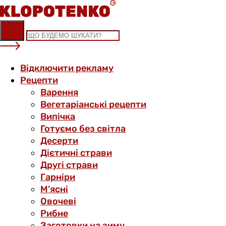
Skip
to
content
Відключити рекламу
Рецепти
Варення
Вегетаріанські рецепти
Випічка
Готуємо без світла
Десерти
Дієтичні страви
Другі страви
Гарніри
М’ясні
Овочеві
Рибне
Заготовки на зиму