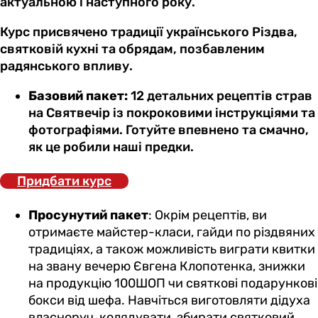
актуальною і наступного року.
Курс присвячено традиції українського Різдва,
святковій кухні та обрядам, позбавленим
радянського впливу.
Базовий пакет:
12 детальних рецептів страв
на Святвечір із покроковими інструкціями та
фотографіями. Готуйте впевнено та смачно,
як це робили наші предки.
Придбати курс
Просунутий пакет
: Окрім рецептів, ви
отримаєте майстер-класи, гайди по різдвяних
традиціях, а також можливість виграти квитки
на звану вечерю Євгена Клопотенка, знижки
на продукцію 100ШОП чи святкові подарункові
бокси від шефа. Навчіться виготовляти дідуха
власноруч, колядувати, збирати святковий