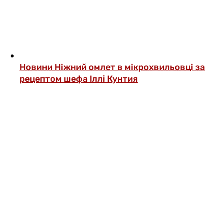
Новини
Ніжний омлет в мікрохвильовці за
рецептом шефа Іллі Кунтия