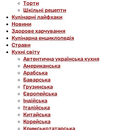
Торти
Шкільні рецепти
Кулінарні лайфхаки
Новини
Здорове харчування
Кулінарна енциклопедія
Страви
Кухні світу
Автентична українська кухня
Американська
Арабська
Баварська
Грузинська
Європейська
Індійська
Італійська
Китайська
Корейська
Кримськотатарська