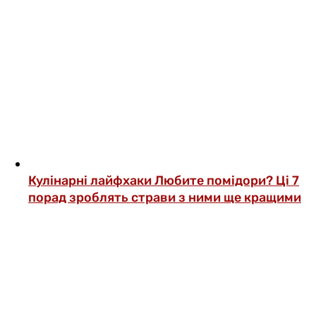
Кулінарні лайфхаки
Любите помідори? Ці 7
порад зроблять страви з ними ще кращими