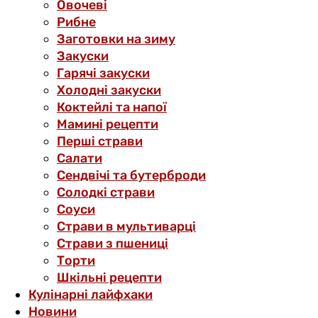
Овочеві
Рибне
Заготовки на зиму
Закуски
Гарячі закуски
Холодні закуски
Коктейлі та напої
Мамині рецепти
Перші страви
Салати
Сендвічі та бутерброди
Солодкі страви
Соуси
Страви в мультиварці
Страви з пшениці
Торти
Шкільні рецепти
Кулінарні лайфхаки
Новини